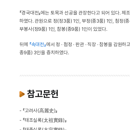
『경국대전』에는 토목과 선공을 관장한다고 되어 있다. 제조(
하였다. 관원으로 정(정3품) 1인, 부정(종3품) 1인, 첨정(종4품
부봉사(정9품) 1인, 참봉(종9품) 1인이 있었다.
뒤에
『속대전』
에서 정 · 첨정 · 판관 · 직장 · 참봉을 감
종9품) 3인을 증치하였다.
참고문헌
- 『고려사(高麗史)』
- 『태조실록(太祖實錄)』
- 『태종실록(太宗實錄)』