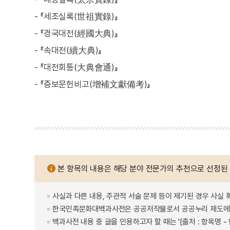
- 『세조실록(世祖實錄)』
- 『경국대전(經國大典)』
- 『속대전(續大典)』
- 『대전회통(大典會通)』
- 『증보문헌비고(增補文獻備考)』
본 항목의 내용은 해당 분야 전문가의 추천으로 선정된
사실과 다른 내용, 주관적 서술 문제 등이 제기된 경우 사실 
한국민족문화대백과사전은 공공저작물로서 공공누리 제도에 
백과사전 내용 중 글을 인용하고자 할 때는 '[출처 : 항목명