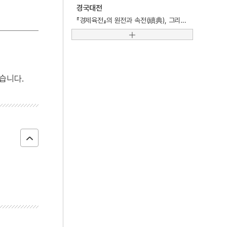
4
이이
경국대전
『경제육전』의 원전과 속전(續典), 그리고 법령을 종합해 편찬한 조선시대 기본 법제서.
5
고향
6
세종
7
꿀벌
8
단종
습니다.
9
부활절
10
비녀