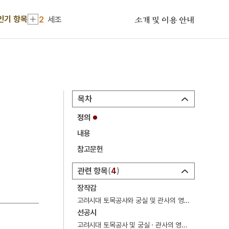
1
금성대군
인기 항목
2
세조
소개 및 이용 안내
3
이황
4
이이
5
고향
6
세종
목차
7
꿀벌
정의
8
단종
내용
9
부활절
참고문헌
10
비녀
관련 항목
4
1
금성대군
장작감
2
세조
고려시대 토목공사와 궁실 및 관사의 영조(營造)와 수리를 담당하던 관청.
선공시
3
이황
고려시대 토목공사 및 궁실 · 관사의 영조(營造)와 수선을 관장하기 위하여 설치되었던 관서.