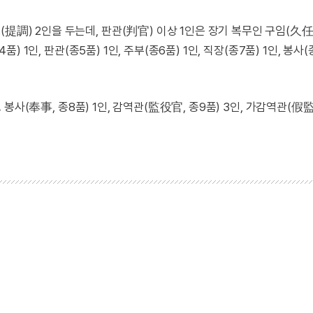
提調) 2인을 두는데, 판관(判官) 이상 1인은 장기 복무인 구임(久
) 1인, 판관(종5품) 1인, 주부(종6품) 1인, 직장(종7품) 1인, 봉사(종
원하고 봉사(奉事, 종8품) 1인, 감역관(監役官, 종9품) 3인, 가감역관(假