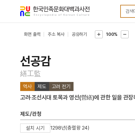
메뉴
본문
바로가기
바로가기
화면 출력
주소 복사
공유하기
100%
선공감
繕工監
역사
제도
고려 전기
고려·조선시대 토목과 영선(營繕)에 관한 일을 관장
제도/관청
1298년(충렬왕 24)
설치 시기