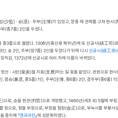
감(少監) · 승(丞) · 주부(注簿)가 있었고, 문종 때 관제를 고쳐 판사(
, 주부(종7품) 2인을 두었다.
을 종3품으로 올렸다. 1308년(충선왕 복위년)에 또 선공사(繕工司)
) 3인, 승 2인, 주부(정7품) 2인을 두었다가 뒤에 다시
선공시(繕工寺)
년에 장작감, 1372년에 선공시로 여러 차례 이름이 바뀌었다.
· 영선 · 시탄(柴炭)을 지응(支應)하는 일 등을 맡았다. 관원으로 판사
1인, 겸승(兼丞, 종5품) 1인, 주부(注簿, 종6품) 2인, 겸주부(종6품) 1
副正)으로, 승을 판관(判官)으로 개정했고, 1460년(세조 6) 5월에 부정
사를 정으로, 정을 부정으로, 부정을 첨정(僉正)으로, 부녹사를 부봉사
인을 증치해
『경국대전』
에 성문화하였다.