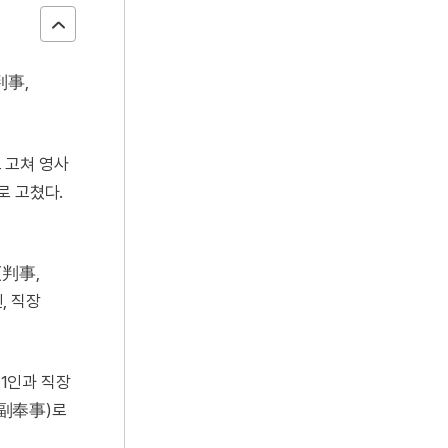
判事,
로 고쳐 영사
로 고쳤다.
(判事,
인, 직장
 1인과 직장
(副奉事)로