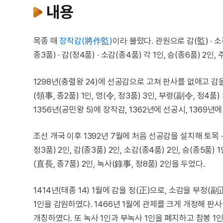
내용
목종 때
장작감(將作監)
이라 불렀다. 관원으로 감(監) · 소
종3품) · 감(정4품) · 소감(종4품) 각 1인, 승(종6품) 2인
1298년(충렬왕 24)에 선공감으로 고쳐 판사를 없애고 감
(領事, 종2품) 1인, 영(令, 정3품) 3인, 부령(副令, 정4품
1356년(공민왕 5)에 장작감, 1362년에 선공시, 1369
조선 개국 이후 1392년 7월에 처음 선공감을 설치해 토목 
정3품) 2인, 감(종3품) 2인, 소감(종4품) 2인, 승(종5품) 
(直長, 종7품) 2인, 녹사(錄事, 정8품) 2인을 두었다.
1414년(태종 14) 1월에 감을 정(正)으로, 소감을 부정(
1인을 감원하였다. 1466년 1월에 관제를 크게 개정해 판
개칭하였다. 또 녹사 1인과 부녹사 1인을 폐지하고 참봉 1