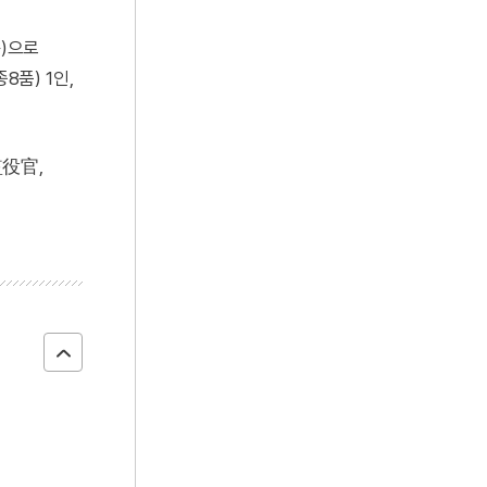
任)으로
8품) 1인,
監役官,