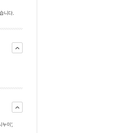
4
거금도
습니다.
5
고수레
6
수양론
7
중등말본
8
부적
9
잔나비띠
10
정족산 전등사
시누이’,