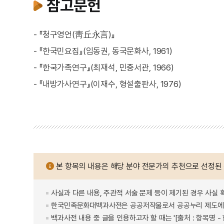
참고문헌
- 『청구영언(靑丘永言)』
- 『한국민요집』(임동권, 동국문화사, 1961)
- 『한국가족연구』(최재석, 민중서관, 1966)
- 『내방가사연구』(이재수, 형설출판사, 1976)
본 항목의 내용은 해당 분야 전문가의 추천으로 선정된
사실과 다른 내용, 주관적 서술 문제 등이 제기된 경우 사실 
한국민족문화대백과사전은 공공저작물로서 공공누리 제도에 
백과사전 내용 중 글을 인용하고자 할 때는 '[출처 : 항목명