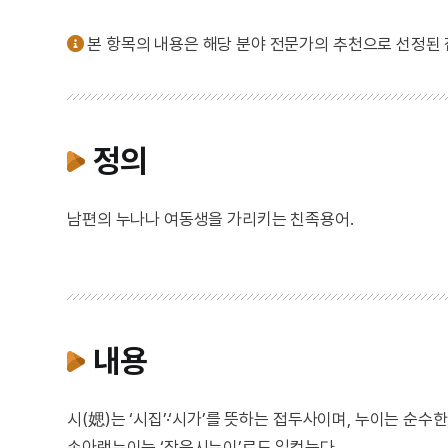
본 항목의 내용은 해당 분야 전문가의 추천으로 선정된
정의
남편의 누나나 여동생을 가리키는 친족용어.
내용
시(媤)는 ‘시집’·‘시가’를 뜻하는 접두사이며, 누이는 순수한
손아랫누이는 ‘작은시누이’로도 일컫는다.