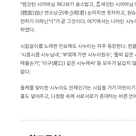
“범갓탄 시아버님 쳐다보기 슝스럽고, ᄎᆞᆷ새갓탄 시어머님 아무
(體面)업난 연소낭군(年少郎君) 눈마치면 웃자하고, 원슈(
전하기 이력난ᄂᆡ”가 곧 그것이다. 여기에서는 나어린 시누
하였다.
시집살이를 노래한 민요에도 시누이는 자주 등장한다. 한결같이
‘시큼시큼 시누님네’, ‘부엌에 가면 시누이원수’, ‘졸락 같은
매울손가’, ‘미구(尾口) 같은 시누애씨’ 등 모두가 달갑지
없다.
올케를 맞이한 시누이도 언제인가는 시집을 가기 마련이기
흉도 덮어주고, 다정함 속에 서로서로가 존대하는 바른 언