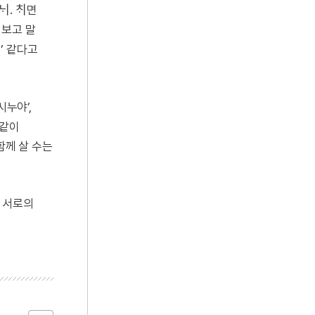
. ᄎᆡ면
더보고 말
’ 같다고
누야’,
적같이
함께 살 수는
 서로의