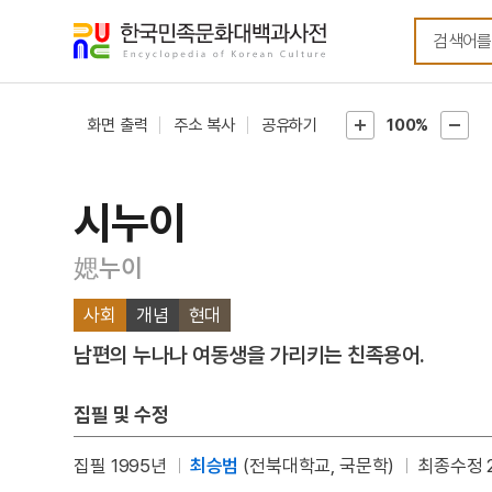
메뉴
본문
바로가기
바로가기
화면 출력
주소 복사
공유하기
100%
시누이
媤누이
사회
개념
현대
남편의 누나나 여동생을 가리키는 친족용어.
집필 및 수정
집필 1995년
최승범
(전북대학교, 국문학)
최종수정 2