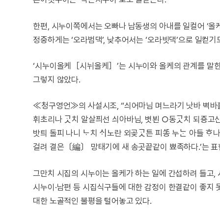
한편, 시누이쪽에서는 오빠나 남동생의 아내를 일컬어 ‘올케’
정중하게는 ‘오라범댁’, 낮추어서는 ‘오라빗댁’으로 일컫기도
‘시누이올케［시뉘올케］’는 시누이와 올케의 관계를 말한
그렇지 않았다.
≪청구영언≫의 사설시조, “싀어마님 며느라기 낫바 벽바흘 
휘초리나 ᄀᆞᆺ치 알살픠선 싀아바님, 볏뵌 ○동ᄀᆞᆺ치 되죵고신
밧틔 돌피 나니 ᄂᆞ치 ᄉᆡ노란 외곶ᄀᆞᆺ튼 피ᄯᅩᆼ 누ᄂᆞᆫ 아들
걸려 결은〔編〕 망태기에 새 송곳끝같이 뾰족하다.’는 표
그만치 시집의 시누이는 올케가 하는 일에 간섭하려 들고,
시누이·남편 등 시집식구들에 대한 감정이 한결같이 좋지
대한 노골적인 불평을 털어놓고 있다.