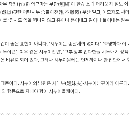
 작죄(作罪) 업근마는 무관(無關)이 한슘 소ᄅᆡ 머리ᄭᅳᆺ치 절노 ᄉᆡᄂᆡ
怨讎)갓탄 어린시누 ᄌᆞᆷ불이천(暫不離遷) 무산 일고, 이모저모 ᄯᅥ
이를 ‘잠시도 옆을 떠나지 않고 흉이나 뜯어내고 말이나 물어내는 원수
 좋은 표현이 아니다. ‘시누이는 종달새의 넋이다.’, ‘요망하다 이 시
 시누이년’, ‘여우 같은 시누이잡년’, ‘고추 당추 맵다한들 시누애기 성
 않은 비유로 되어 있다. 그러나 시누이올케는 언제까지나 한 집안에서 
 때문이다. 시누이의 남편은 시매부(媤妹夫)·시누이남편이라 이른다.
어와 행동으로 지내야 함이 시누이올케이다.