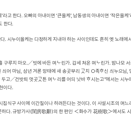
라고 한다. 오빠의 아내이면 ‘큰올케’, 남동생의 아내이면 ‘작은올케’
 한다.
다. 시누이올케는 다정하게 지내야 하는 사이인데도 흔히 옛 노래에
구루지 마오.／빗에 바든 며ᄂᆞ린가. 갑세 쳐온 며ᄂᆞ린가. 밤나모 
 싀어 마님, 삼년 겨론 망태에 새 송곳부리 ᄀᆞᆺ치 ○족ᄒᆞ신 싀누으님,
 ᄒᆞ나 두고／건밧틔 멋곳ᄀᆞᆺ튼 며ᄂᆞ리를 어듸 낫바 ᄒᆞ시는고”에서는 시누
현이다.
 시집식구 사이에 이간질이나 하려든다는 것이다. 이 사설시조의 며느
 못하다. 규방가사(閨房歌辭)의 한 편인 ＜화수가 花樹歌＞에서도 