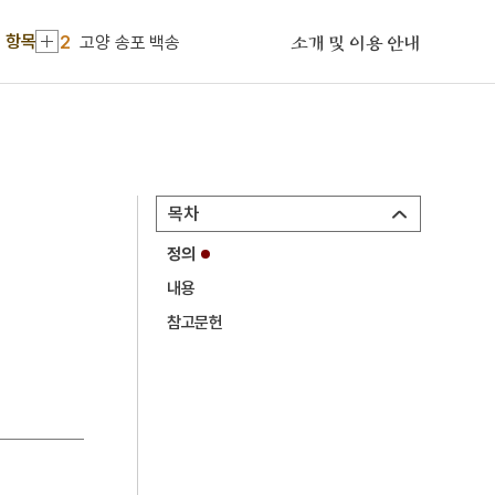
1
금성대군
 항목
2
고양 송포 백송
소개 및 이용 안내
3
김성수
4
거금도
5
고수레
6
수양론
목차
7
중등말본
정의
8
부적
내용
9
잔나비띠
참고문헌
10
정족산 전등사
1
금성대군
2
고양 송포 백송
3
김성수