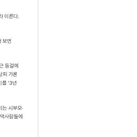
라 이른다.
서 보면
서근 등걸에
 당피 가론
이를 ‘3년
리는 시부모·
시댁사람들에