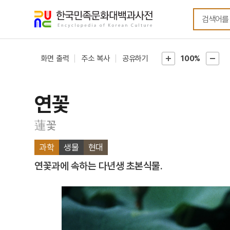
메뉴
본문
바로가기
바로가기
화면 출력
주소 복사
공유하기
100%
연꽃
蓮꽃
과학
생물
현대
연꽃과에 속하는 다년생 초본식물.