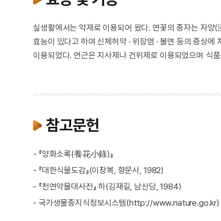
실생활에서는 약재로 이용되어 왔다. 연꽃의 종자는 자양(滋養) 
효능이 있다고 하여 신체허약 · 위장염 · 불면 등의 증상에 치
이용되었다. 연근은 지사제나 건위제로 이용되었으며 식품
참고문헌
- 『양화소록(養花小錄)』
- 『대한식물도감』(이창복, 향문사, 1982)
- 『천연약물대사전』 하(김재길, 남산당, 1984)
- 국가생물종지식정보시스템(http://www.nature.go.kr)