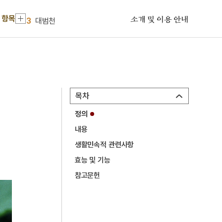
2
김심
 항목
3
대범천
소개 및 이용 안내
4
사회정화위원회
5
순장
6
홍길민
7
각저총
목차
8
강령 탈춤
정의
9
강수곤
내용
10
개척촌
생활민속적 관련사항
1
금성대군
효능 및 기능
2
김심
참고문헌
3
대범천
4
사회정화위원회