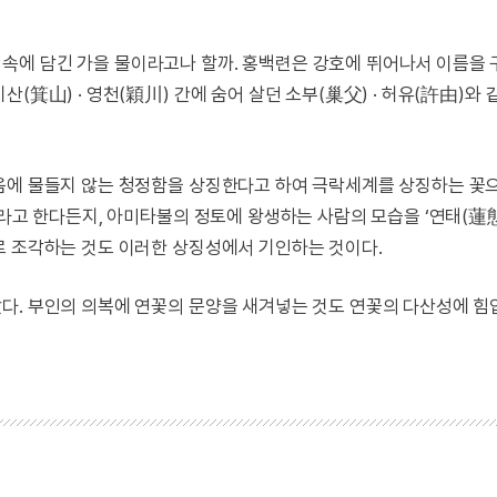
속에 담긴 가을 물이라고나 할까. 홍백련은 강호에 뛰어나서 이름을
(箕山) · 영천(穎川) 간에 숨어 살던 소부(巢父) · 허유(許由)와 
움에 물들지 않는 청정함을 상징한다고 하여 극락세계를 상징하는 꽃
이라고 한다든지, 아미타불의 정토에 왕생하는 사람의 모습을 ‘연태(蓮態
로 조각하는 것도 이러한 상징성에서 기인하는 것이다.
다. 부인의 의복에 연꽃의 문양을 새겨넣는 것도 연꽃의 다산성에 힘