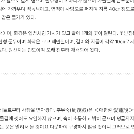
리가 옆으로 길게 뻗으며 원주형이고 마디가 많으며 가을철에 끝부분이
형에 가까우며 백녹색이고, 엽맥이 사방으로 퍼지며 지름 40㎝ 정도로
 같은 돌기가 있다.
 백색이며, 화경은 엽병처럼 가시가 있고 끝에 1개의 꽃이 달린다. 꽃받
도란형 둔두이며 화탁은 크고 해면질이며, 길이와 지름이 각각 10㎝로
있다. 원산지는 인도이며 오래 전부터 재배되어 왔다.
 선비들로부터 사랑을 받아왔다. 주무숙(周茂叔)은 ＜애련설 愛蓮說＞
 물결에 씻어도 요염하지 않으며, 속이 소통하고 밖이 곧으며 덩굴지지
있는 품은 멀리서 볼 것이요 다붓하여 구경하지 않을 것이니 그러므로 