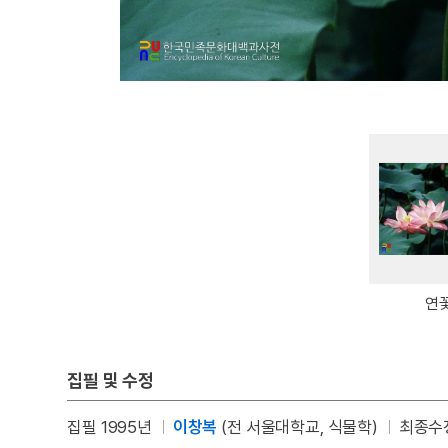
연
집필 및 수정
집필 1995년
이창복
(전 서울대학교, 식물학)
최종수정