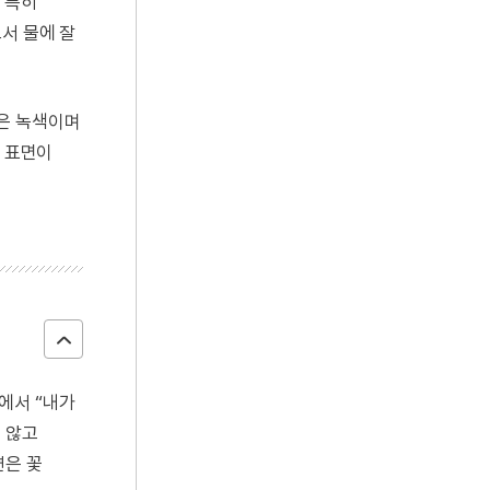
 특히
서 물에 잘
침은 녹색이며
서 표면이
에서 “내가
 않고
연은 꽃