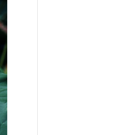
5
순장
6
홍길민
7
각저총
8
강령 탈춤
9
강수곤
10
개척촌