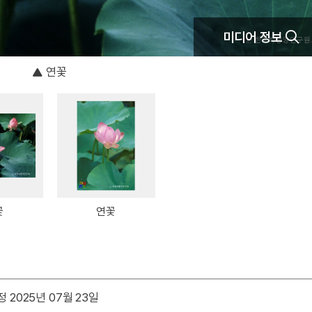
미디어 정보
연꽃
꽃
연꽃
 2025년 07월 23일