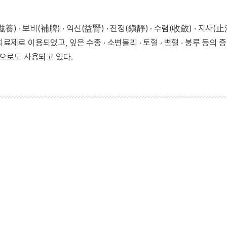
· 보비(補脾) · 익신(益腎) · 진정(鎭靜) · 수렴(收斂) · 지사(
료제로 이용되었고, 잎은 수종 · 소변불리 · 토혈 · 변혈 · 붕루 등의 
으로도 사용되고 있다.