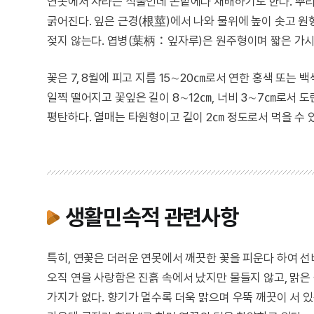
연못에서 자라는 식물인데 논밭에다 재배하기도 한다. 뿌
굵어진다. 잎은 근경(根莖)에서 나와 물위에 높이 솟고 원
젖지 않는다. 엽병(葉柄：잎자루)은 원주형이며 짧은 가시
꽃은 7, 8월에 피고 지름 15∼20㎝로서 연한 홍색 또는
일찍 떨어지고 꽃잎은 길이 8∼12㎝, 너비 3∼7㎝로서 
평탄하다. 열매는 타원형이고 길이 2㎝ 정도로서 먹을 수 
생활민속적 관련사항
특히, 연꽃은 더러운 연못에서 깨끗한 꽃을 피운다 하여
오직 연을 사랑함은 진흙 속에서 났지만 물들지 않고, 맑은
가지가 없다. 향기가 멀수록 더욱 맑으며 우뚝 깨끗이 서 