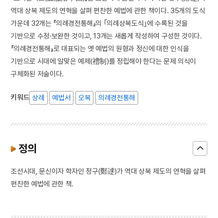
역대 상복 제도의 연혁을 살펴 편찬한 예법에 관한 책이다. 35개의 도식
가운데 32개는 『의례경전통해』의 ｢의례상복도식｣에 수록된 것을
기반으로 수정·보완한 것이고, 13개는 새롭게 작성하여 구성한 것이다.
『의례경전통해』로 대표되는 옛 예법의 원형과 정신에 대한 인식을
기반으로 시대에 알맞은 예제(禮制)를 정립해야 한다는 문제 의식이
구체화된 저술이다.
키워드
상례
예법서
오복
의례경전통해
정의
조선시대, 문신이자 학자인 정구(鄭逑)가 역대 상복 제도의 연혁을 살펴
편찬한 예법에 관한 책.