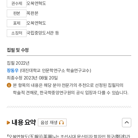
오복연혁도
권수제
목판본
판본
오복연혁도
표제
국립중앙도서관 등
소장처
집필 및 수정
집필 2022년
장동우
(대진대학교 인문학연구소 학술연구교수)
최종수정 2023년 08월 20일
본 항목의 내용은 해당 분야 전문가의 추천으로 선정된 집필자의
학술적 견해로, 한국학중앙연구원의 공식 입장과 다를 수 있습니다.
내용 요약
음성 재생
『오복연혁도(五服沿革圖)』는 조선시대 문신이자 학자인 정구(鄭逑)가