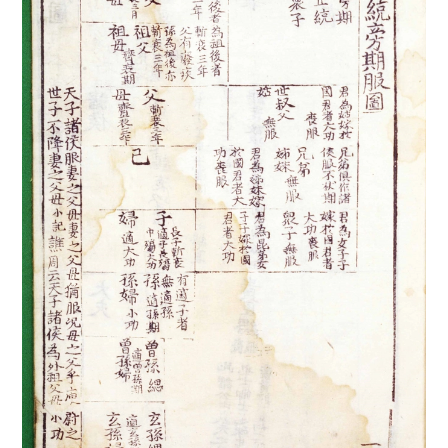
4
시절인연
5
해동여지도
6
8·15광복
7
곽선
8
광종
9
날개
10
덧배기춤