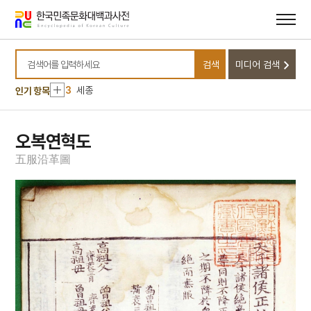
메뉴
본문
바로가기
바로가기
10
덧배기춤
1
이준 열사 구 묘역
검색
미디어 검색
2
누비장
검색어를 입력하세요
3
세종
인기 항목
4
시절인연
5
해동여지도
오복연혁도
6
8·15광복
五
服
沿
革
圖
7
곽선
8
광종
9
날개
10
덧배기춤
1
이준 열사 구 묘역
2
누비장
3
세종