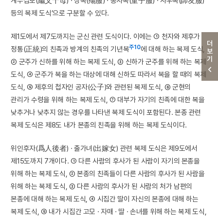
계부십모(繼父十母) · 상복(殤服) · 동자복(童子服) · 사우복(師友服)
등의 복제 도식’으로 구분할 수 있다.
제1도에서 제7도까지는 군신 관련 도식이다. 이에는 ① 천자와 제후가
더보기
주10
정통(正統)의 친족과 방계의 친족의 기년복
에 대해 하는 복제 도식,
② 군주가 신하를 위해 하는 복제 도식, ③ 신하가 군주를 위해 하는 복제
도식, ④ 군주가 복을 하는 대상에 대해 신하도 따라서 복을 할 때의 복제
도식, ⑤ 제후의 첩자인 공자(公子)와 관련된 복제 도식, ⑥ 군현의
관리가 수령을 위해 하는 복제 도식, ⑦ 대부가 자기의 친족에 대한 복을
낮추거나 낮추지 않는 경우를 나타낸 복제 도식이 포함된다. 본종 관련
복제 도식은 제8도 내가 본종의 친족을 위해 하는 복제 도식이다.
위인후자(爲人後者) · 출가녀(出嫁女) 관련 복제 도식은 제9도에서
제15도까지 7개이다. ① 다른 사람의 후사가 된 사람이 자기의 본종을
위해 하는 복제 도식, ② 본종의 친족들이 다른 사람의 후사가 된 사람을
위해 하는 복제 도식, ③ 다른 사람의 후사가 된 사람의 처가 남편의
본종에 대해 하는 복제 도식, ④ 시집간 딸이 자신의 본종에 대해 하는
복제 도식, ⑤ 내가 시집간 고모 · 자매 · 딸 · 손녀를 위해 하는 복제 도식,