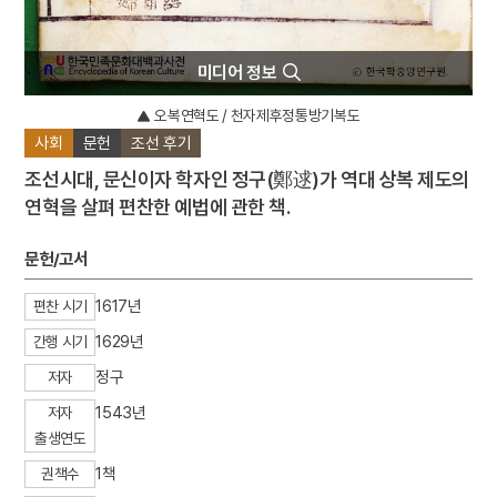
미디어 정보
오복연혁도 / 천자제후정통방기복도
사회
문헌
조선 후기
조선시대, 문신이자 학자인 정구(鄭逑)가 역대 상복 제도의
연혁을 살펴 편찬한 예법에 관한 책.
문헌/고서
1617년
편찬 시기
1629년
간행 시기
정구
저자
1543년
저자
출생연도
1책
권책수