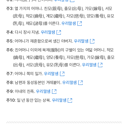
주3
: 열 가지의 어머니. 친모(親母), 출모(出母), 가모(嫁母), 서모
(庶母), 적모(嫡母), 계모(繼母), 자모(慈母), 양모(養母), 유모
(乳母), 제모(諸母)를 이른다.
우리말샘
주4
: 다시 장사 지냄.
우리말샘
주5
: 어머니가 재혼함으로써 생긴 아버지.
우리말샘
주6
: 친어머니 이외에 복제(服制)의 구별이 있는 여덟 어머니. 적모
(嫡母), 계모(繼母), 양모(養母), 자모(慈母), 가모(嫁母), 출모
(出母), 서모(庶母), 유모(乳母)를 이른다.
우리말샘
주7
: 어머니 쪽의 일가.
우리말샘
주8
: 남편과 동성동본인 겨레붙이.
우리말샘
주9
: 아내의 친족.
우리말샘
주10
: 일 년 동안 입는 상복.
우리말샘