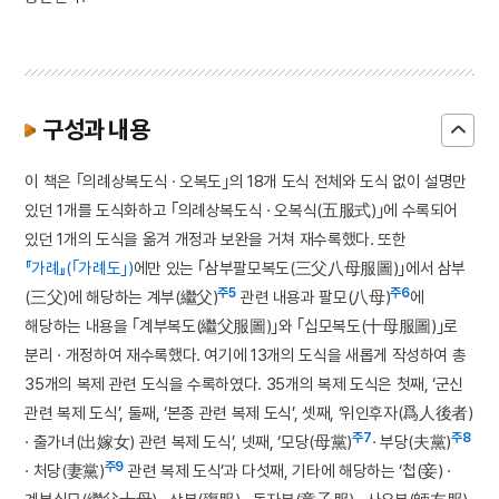
구성과 내용
이 책은 ｢의례상복도식 · 오복도｣의 18개 도식 전체와 도식 없이 설명만
있던 1개를 도식화하고 ｢의례상복도식 · 오복식(五服式)｣에 수록되어
있던 1개의 도식을 옮겨 개정과 보완을 거쳐 재수록했다. 또한
『가례』(｢가례도｣)
에만 있는 ｢삼부팔모복도(三父八母服圖)｣에서 삼부
주5
주6
(三父)에 해당하는 계부(繼父)
관련 내용과 팔모(八母)
에
해당하는 내용을 ｢계부복도(繼父服圖)｣와 ｢십모복도(十母服圖)｣로
분리 · 개정하여 재수록했다. 여기에 13개의 도식을 새롭게 작성하여 총
35개의 복제 관련 도식을 수록하였다. 35개의 복제 도식은 첫째, ‘군신
관련 복제 도식’, 둘째, ‘본종 관련 복제 도식’, 셋째, ‘위인후자(爲人後者)
주7
주8
· 출가녀(出嫁女) 관련 복제 도식’, 넷째, ‘모당(母黨)
· 부당(夫黨)
주9
· 처당(妻黨)
관련 복제 도식’과 다섯째, 기타에 해당하는 ‘첩(妾) ·