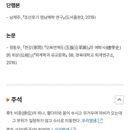
단행본
- 남재주, 『조선후기 영남예학 연구』(도서출판3, 2019)
논문
- 장동우, ｢한강(寒岡) 『오복연혁도(五服沿革圖)』의 예학사(禮學史)
的 위상(位相)｣(『퇴계학과 유교문화』 58, 경북대학교 퇴계연구소,
2016)
주석
주1
: 비증(痹症)의 하나. 팔다리와 몸이 쑤시고 무거우며 마비가 오는데
그 부위가 일정하지 않고 수시로 이동한다.
우리말샘
주2
: 서자(庶子)의 친어머니.
우리말샘