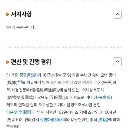
서지사항
1책의 목판본이다.
편찬 및 간행 경위
이 책은
정구(鄭逑)
가 1617년(광해군 9) 가을 수년간 앓아 오던 풍비
주1
(風痺)
를 치료하기 위해 봉산의 온천에 갔던 여가에 주자(朱子)의
『의례경전통해(儀禮經傳通解)』에 실려 있는 ｢의례상복도식
(儀禮喪服圖式) · 오복도(五服圖)｣를 기반으로 역대
상복(喪服)
제도의 연혁을 살펴 재구성한 것이다. 담양도호부사인 문인
이윤우(李潤雨)
에 의해 사후인 1629년(인조 7)에 초간되고 1664년
(현종 5)에 전라감사
정만화(鄭萬和)
와 용담현령인
홍석(洪錫)
에 의해
중간된다.