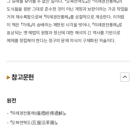
그 유래를 찾아볼 수 없는 일이다. 『오복연혁도』는 『의례경전통해』의
도식들을 원본 그대로 준수한 것이 아닌 개정과 보완이라는 가공 작업을
거쳐 재수록함으로써 『의례경전통해』를 성찰적으로 계승한다. 이처럼
이 책은 『가례』의 숭배라는 제한된 시각을 벗어나, 『의례경전통해』로
표상되는 옛 예법의 원형과 정신에 대한 해석의 긴 역사를 기반으로
예제를 정립해야 한다는 정구의 문제 의식이 구체화된 저술이다.
참고문헌
원전
- 『의례경전통해(儀禮經傳通解)』
- 『오복연혁도(五服沿革圖)』