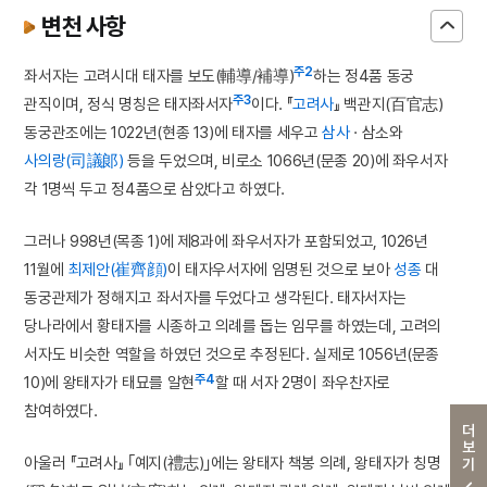
변천 사항
주2
좌서자는 고려시대 태자를 보도(輔導/補導)
하는 정4품 동궁
주3
관직이며, 정식 명칭은 태자좌서자
이다. 『
고려사
』 백관지(百官志)
동궁관조에는 1022년(현종 13)에 태자를 세우고
삼사
· 삼소와
사의랑(司議郞)
등을 두었으며, 비로소 1066년(문종 20)에 좌우서자
각 1명씩 두고 정4품으로 삼았다고 하였다.
그러나 998년(목종 1)에 제8과에 좌우서자가 포함되었고, 1026년
11월에
최제안(崔齊顔)
이 태자우서자에 임명된 것으로 보아
성종
대
동궁관제가 정해지고 좌서자를 두었다고 생각된다. 태자서자는
당나라에서 황태자를 시종하고 의례를 돕는 임무를 하였는데, 고려의
서자도 비슷한 역할을 하였던 것으로 추정된다. 실제로 1056년(문종
주4
10)에 왕태자가 태묘를 알현
할 때 서자 2명이 좌우찬자로
참여하였다.
더보기
아울러 『고려사』 ｢예지(禮志)｣에는 왕태자 책봉 의례, 왕태자가 칭명