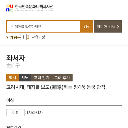
메뉴
본문
바로가기
바로가기
10
겸애설
검색
미디어 검색
1
화랑도
검색어를 입력하세요
2
교육과정
인기 항목
3
금성대군
4
사진기
좌서자
5
세월호 참사
左
庶
子
6
여운형
역사
제도
고려 전기
고려 후기
7
왕규의 난
고려시대, 태자를 보도(輔導)하는 정4품 동궁 관직.
8
가갸날
9
갑오개혁
이칭
10
겸애설
태자좌서자
이칭
1
화랑도
2
교육과정