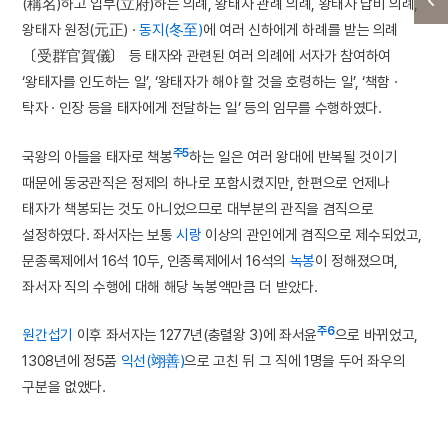
(稱名)하고 입부(立府)하는 의례, 왕태자 관례 의례, 왕태자 납비 의례,
왕태자 원정(元正) ·
동지(冬至)
에 여러 신하에게 하례를 받는 의례
〔受群官賀儀〕 등 태자와 관련된 여러 의례에 서자가 참여하여
‘왕태자를 인도하는 일’, ‘왕태자가 해야 할 것을 호령하는 일’, ‘책함 ·
탁자 · 인장 등을 태자에게 전달하는 일’ 등의 임무를 수행하였다.
주5
국왕의 아들을 태자로 책봉
하는 일은 여러 왕대에 반복될 것이기
때문에 동궁관직은 정제의 하나로 포함시켰지만, 한편으로 언제나
태자가 책봉되는 것도 아니었으므로 대부분의 관직을 겸직으로
설정하였다. 좌서자는 보통
시랑
이상의 관인에게 겸직으로 제수되었고,
문종록제에서 16석 10두, 인종록제에서 16석의
녹봉
이 정해졌으며,
좌서자 직의 수행에 대해 해당 녹봉액만큼 더 받았다.
주6
원간섭기
이후 좌서자는 1277년(충렬왕 3)에 좌서윤
으로 바뀌었고,
1308년에 정5품
익선(翊善)
으로 고친 뒤 그 직에 1명을 두어 좌우의
구분을 없앴다.