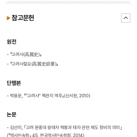
참고문헌
원전
- 『고려사(高麗史)』
- 『고려사절요(高麗史節要)』
단행본
- 박용운, 『"고려사" 백관지 역주』(신서원, 2010)
논문
- 김선미, ｢고려 문종대 왕태자 책봉과 태자 관련 제도 정비의 의미｣
(『역사민속학』 45, 한국역사민속학회, 2014)