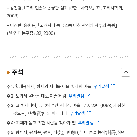
- 김창겸, ｢고려 현종대 동궁관 설치｣(『한국사학보』 33, 고려사학회,
2008)
- 이진한, 홍원표, ｢고려시대 동궁 4품 이하 관직의 제수와 녹봉｣
(『한경대논문집』 32, 2000)
주석
주1
: 황제국에서, 황제의 자리를 이을 황제의 아들.
우리말샘
주2
: 도와서 올바른 데로 이끌어 감.
우리말샘
주3
: 고려 시대에, 동궁에 속한 정사품 벼슬. 문종 22년(1068)에 정한
것으로, 빈객(賓客)의 아래이다.
우리말샘
주4
: 지체가 높고 귀한 사람을 찾아가 뵘.
우리말샘
주5
: 왕세자, 왕세손, 왕후, 비(妃), 빈(嬪), 부마 등을 봉작(封爵)하던