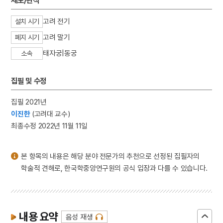
제도/관직
3
금성대군
4
사진기
고려 전기
설치 시기
5
세월호 참사
고려 말기
폐지 시기
6
여운형
태자궁|동궁
소속
7
왕규의 난
집필 및 수정
8
가갸날
9
갑오개혁
집필 2021년
10
겸애설
이진한
(고려대 교수)
최종수정 2022년 11월 11일
본 항목의 내용은 해당 분야 전문가의 추천으로 선정된 집필자의
학술적 견해로, 한국학중앙연구원의 공식 입장과 다를 수 있습니다.
내용 요약
음성 재생