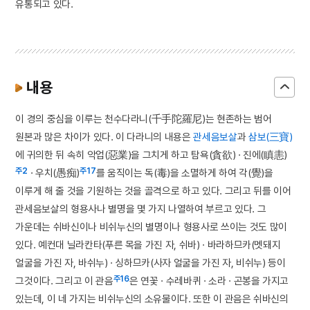
유통되고 있다.
내용
이 경의 중심을 이루는 천수다라니(千手陀羅尼)는 현존하는 범어
원본과 많은 차이가 있다. 이 다라니의 내용은
관세음보살
과
삼보(三寶)
에 귀의한 뒤 속히 악업(惡業)을 그치게 하고 탐욕(貪欲) · 진에(瞋恚)
주2
주17
· 우치(愚痴)
를 움직이는 독(毒)을 소멸하게 하여 각(覺)을
이루게 해 줄 것을 기원하는 것을 골격으로 하고 있다. 그리고 뒤를 이어
관세음보살의 형용사나 별명을 몇 가지 나열하여 부르고 있다. 그
가운데는 쉬바신이나 비쉬누신의 별명이나 형용사로 쓰이는 것도 많이
있다. 예컨대 닐라칸타(푸른 목을 가진 자, 쉬바) · 바라하므카(멧돼지
얼굴을 가진 자, 바쉬누) · 싱하므카(사자 얼굴을 가진 자, 비쉬누) 등이
주16
그것이다. 그리고 이 관음
은 연꽃 · 수레바퀴 · 소라 · 곤봉을 가지고
있는데, 이 네 가지는 비쉬누신의 소유물이다. 또한 이 관음은 쉬바신의