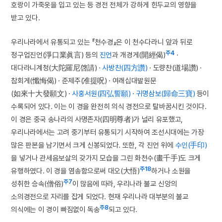
호랑이 가죽옷을 입고 있는 등 경전 전체가 강하게 힌두교의 영향을
받고 있다.
우리나라에서 유통되고 있는 『천수경』은 이 천수다라니 앞과 뒤로
주4
정구업진언(淨口業眞言) 등의
진언
과 개경게(開經偈)
·
대다라니계청(大陀羅尼啓請) ·
사방찬(四方讚)
· 도량찬(道場讚) ·
참회게(懺悔偈) · 준제주(准提呪) · 여래십대발원문
(如來十大發願文) ·
사홍서원(四弘誓願)
·
귀명삼보(歸命三寶)
등이
수록되어 있다. 이는 이 경을 완전히 의식 경전으로 탈바꿈시킨 것이다.
이 경은 중국 송나라의 사명존자(四明尊者)가 널리 유포했고,
우리나라에서는 고려 중기부터 유통되기 시작하여 조선시대에는 가장
많은 판본을 남기면서 크게 신봉되었다. 또한, 각 진언 위에
수인(手印)
을 넣거나 관세음보살의 갖가지 모습을 그린 화천수(畫千手)도 크게
주18
유행하였다. 이 경을 염송함으로써 대오(大悟)
하거나 소원을
주7
성취한 승속(僧俗)
이 많음에 따라, 우리나라 불교 신앙의
소의경전으로 자리를 잡게 되었다. 현재 우리나라 대부분의 불교
주8
의식에는 이 경이 빠짐없이 독송
되고 있다.