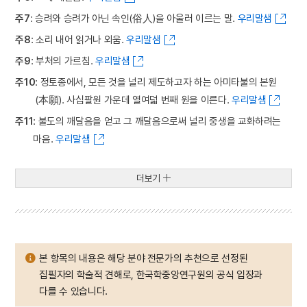
주7
: 승려와 승려가 아닌 속인(俗人)을 아울러 이르는 말.
우리말샘
주8
: 소리 내어 읽거나 외움.
우리말샘
주9
: 부처의 가르침.
우리말샘
주10
: 정토종에서, 모든 것을 널리 제도하고자 하는 아미타불의 본원
(本願). 사십팔원 가운데 열여덟 번째 원을 이른다.
우리말샘
주11
: 불도의 깨달음을 얻고 그 깨달음으로써 널리 중생을 교화하려는
마음.
우리말샘
더보기
본 항목의 내용은 해당 분야 전문가의 추천으로 선정된
집필자의 학술적 견해로, 한국학중앙연구원의 공식 입장과
다를 수 있습니다.