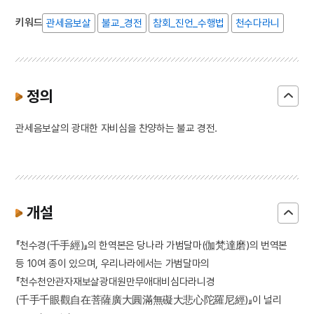
키워드
관세음보살
불교_경전
참회_진언_수행법
천수다라니
정의
관세음보살의 광대한 자비심을 찬양하는 불교 경전.
개설
『천수경(千手經)』의 한역본은 당나라 가범달마(伽梵達磨)의 번역본
등 10여 종이 있으며, 우리나라에서는 가범달마의
『천수천안관자재보살광대원만무애대비심다라니경
(千手千眼觀自在菩薩廣大圓滿無礙大悲心陀羅尼經)』이 널리