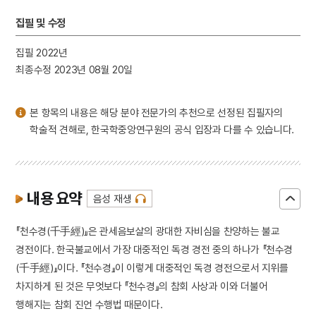
3
구비문학
집필 및 수정
4
김종직
5
누정
집필 2022년
최종수정 2023년 08월 20일
6
띠
7
사신도
본 항목의 내용은 해당 분야 전문가의 추천으로 선정된 집필자의
8
세조
학술적 견해로, 한국학중앙연구원의 공식 입장과 다를 수 있습니다.
9
장릉지
10
지방교부세
내용 요약
음성 재생
『천수경(千手經)』은 관세음보살의 광대한 자비심을 찬양하는 불교
경전이다. 한국불교에서 가장 대중적인 독경 경전 중의 하나가 『천수경
(千手經)』이다. 『천수경』이 이렇게 대중적인 독경 경전으로서 지위를
차지하게 된 것은 무엇보다 『천수경』의 참회 사상과 이와 더불어
행해지는 참회 진언 수행법 때문이다.