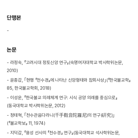
단행본
-
논문
- 라정숙, 『고려시대 정토신앙 연구』(숙명여자대학교 박사학위논문,
2010)
- 윤종갑, ｢현행 『천수경』에 나타난 신앙형태와 참회사상｣(『한국불교학』
85, 한국불교학회, 2018)
- 이성운, 『한국불교 의례체계 연구: 시식 공양 의례를 중심으로』
(동국대학교 박사학위논문, 2012)
- 정태혁, ｢천수관음다라니(千手觀音陀羅尼)의 연구(硏究)｣
(『불교학보』 11, 1974)
- 지덕갑, 『용성 선사의 『천수경』 연구』(동국대학교 석사학위논문,