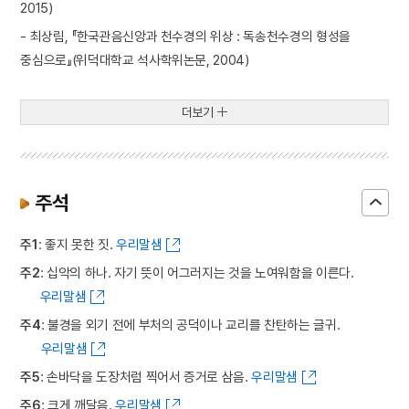
2015)
- 최상림, 『한국관음신앙과 천수경의 위상 : 독송천수경의 형성을
중심으로』(위덕대학교 석사학위논문, 2004)
더보기
주석
주1
: 좋지 못한 짓.
우리말샘
주2
: 십악의 하나. 자기 뜻이 어그러지는 것을 노여워함을 이른다.
우리말샘
주4
: 불경을 외기 전에 부처의 공덕이나 교리를 찬탄하는 글귀.
우리말샘
주5
: 손바닥을 도장처럼 찍어서 증거로 삼음.
우리말샘
주6
: 크게 깨달음.
우리말샘