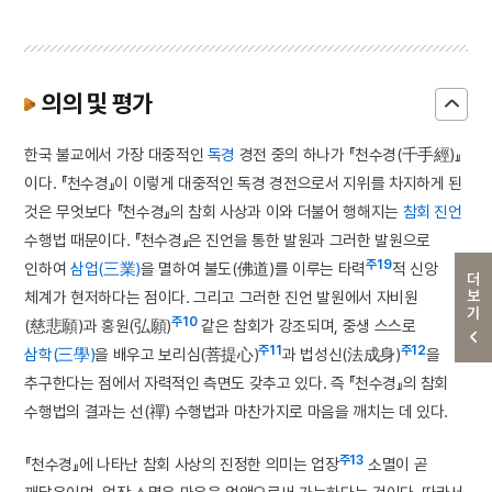
의의 및 평가
한국 불교에서 가장 대중적인
독경
경전 중의 하나가 『천수경(千手經)』
이다. 『천수경』이 이렇게 대중적인 독경 경전으로서 지위를 차지하게 된
것은 무엇보다 『천수경』의 참회 사상과 이와 더불어 행해지는
참회
진언
수행법 때문이다. 『천수경』은 진언을 통한 발원과 그러한 발원으로
주19
인하여
삼업(三業)
을 멸하여 불도(佛道)를 이루는 타력
적 신앙
더보기
체계가 현저하다는 점이다. 그리고 그러한 진언 발원에서 자비원
주10
(慈悲願)과 홍원(弘願)
같은 참회가 강조되며, 중생 스스로
주11
주12
삼학(三學)
을 배우고 보리심(菩提心)
과 법성신(法成身)
을
추구한다는 점에서 자력적인 측면도 갖추고 있다. 즉 『천수경』의 참회
수행법의 결과는 선(禪) 수행법과 마찬가지로 마음을 깨치는 데 있다.
주13
『천수경』에 나타난 참회 사상의 진정한 의미는 업장
소멸이 곧