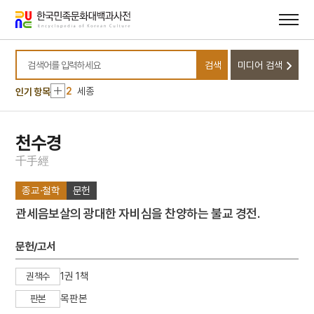
메뉴
본문
바로가기
바로가기
10
지방교부세
검색
미디어 검색
1
금성대군
검색어를 입력하세요
2
세종
인기 항목
3
구비문학
4
김종직
천수경
5
누정
千
手
經
6
띠
종교·철학
문헌
7
사신도
관세음보살의 광대한 자비심을 찬양하는 불교 경전.
8
세조
9
장릉지
문헌/고서
10
지방교부세
1권 1책
권책수
1
금성대군
목판본
판본
2
세종