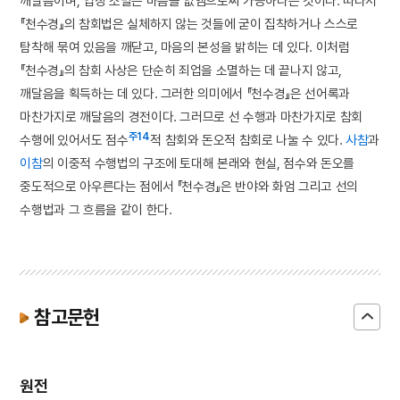
깨달음이며, 업장 소멸은 마음을 없앰으로써 가능하다는 것이다. 따라서
『천수경』의 참회법은 실체하지 않는 것들에 굳이 집착하거나 스스로
탐착해 묶여 있음을 깨닫고, 마음의 본성을 밝히는 데 있다. 이처럼
『천수경』의 참회 사상은 단순히 죄업을 소멸하는 데 끝나지 않고,
깨달음을 획득하는 데 있다. 그러한 의미에서 『천수경』은 선어록과
마찬가지로 깨달음의 경전이다. 그러므로 선 수행과 마찬가지로 참회
주14
수행에 있어서도 점수
적 참회와 돈오적 참회로 나눌 수 있다.
사참
과
이참
의 이중적 수행법의 구조에 토대해 본래와 현실, 점수와 돈오를
중도적으로 아우른다는 점에서 『천수경』은 반야와 화엄 그리고 선의
수행법과 그 흐름을 같이 한다.
참고문헌
원전