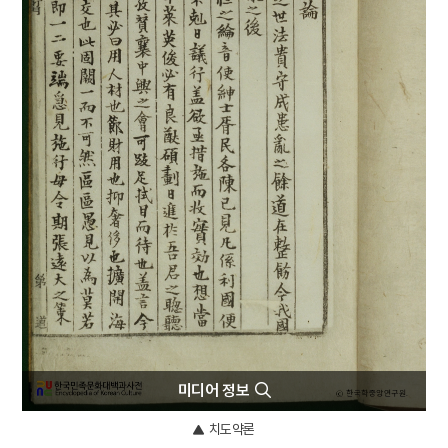
4
마니산
5
외삼촌
6
등대
7
북조선임시인민위원회
8
삼
9
정감록
10
3·1운동
미디어 정보
치도약론