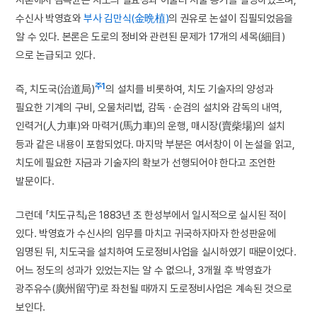
수신사 박영효와
부사
김만식(金晩植)
의 권유로 논설이 집필되었음을
알 수 있다. 본론은 도로의 정비와 관련된 문제가 17개의 세목(細目)
으로 논급되고 있다.
주1
즉, 치도국(治道局)
의 설치를 비롯하여, 치도 기술자의 양성과
필요한 기계의 구비, 오물처리법, 감독 · 순검의 설치와 감독의 내역,
인력거(人力車)와 마력거(馬力車)의 운행, 매시장(賣柴場)의 설치
등과 같은 내용이 포함되었다. 마지막 부분은 여서창이 이 논설을 읽고,
치도에 필요한 자금과 기술자의 확보가 선행되어야 한다고 조언한
발문이다.
그런데 「치도규칙」은 1883년 초 한성부에서 일시적으로 실시된 적이
있다. 박영효가 수신사의 임무를 마치고 귀국하자마자 한성판윤에
임명된 뒤, 치도국을 설치하여 도로정비사업을 실시하였기 때문이었다.
어느 정도의 성과가 있었는지는 알 수 없으나, 3개월 후 박영효가
광주유수(廣州留守)로 좌천될 때까지 도로정비사업은 계속된 것으로
보인다.