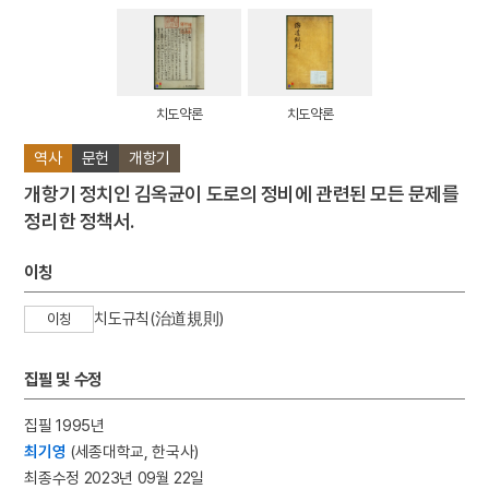
치도약론
치도약론
역사
문헌
개항기
개항기 정치인 김옥균이 도로의 정비에 관련된 모든 문제를
정리한 정책서.
이칭
치도규칙(治道規則)
이칭
집필 및 수정
집필 1995년
최기영
(세종대학교, 한국사)
최종수정 2023년 09월 22일