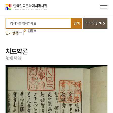
메뉴
본문
바로가기
바로가기
10
3·1운동
1
금성대군
검색
미디어 검색
검색어를 입력하세요
2
김문희
인기 항목
3
금강산
4
마니산
5
외삼촌
치도약론
6
등대
治
道
略
論
7
북조선임시인민위원회
8
삼
9
정감록
10
3·1운동
1
금성대군
2
김문희
3
금강산