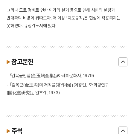
그러나 도로 정비로 인한 민가의 철거 등으로 인해 시민의 불평과
반대파의 비방이 뒤따르자, 더 이상 「치도규칙」은 현실에 적용되지는
못하였다. 규장각도서에 있다.
참고문헌
- 『김옥균전집(金玉均全集)』(아세아문화사, 1979)
- ｢김옥균(金玉均)의 저작물(著作物)｣(이광린, 『개화당연구
(開化黨硏究)』, 일조각, 1973)
주석