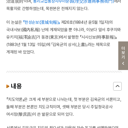
治道規則’이며,
통리교섭통상사무아문(統理交涉通商事務衙門)
에서
목활자로 간행하였는데, 목판본은 전해지지 않는다.
이 논설은
『한성순보(漢城旬報)』
제26호(1884년 윤5월 1일자)의
국내사보(國內私報) 난에 게재되었을 뿐 아니라, 이보다 앞서 후쿠자와
유키치[福澤諭吉]가 동경(東京)에서 발행한 『시사신보(時事新報)』
(1883년 1월 13일 ·15일)에 「김옥균의 상서(上書)」라는 제목으로
더보기
게재된 바 있었다.
내용
『치도약론』은 크게 세 부분으로 나뉘는데, 첫 부분은 김옥균의 서론이고,
둘째 부분은 본론인 치도규칙이며, 셋째 부분은 당시 주일청국공사
여서창(黎庶昌)이 쓴 발문으로 되어 있다.
서론에서 김옥균은 치도의 필요성과 아울러 저술 동기를 설명하였으며,