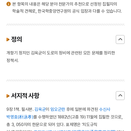
본 항목의 내용은 해당 분야 전문가의 추천으로 선정된 집필자의
학술적 견해로, 한국학중앙연구원의 공식 입장과 다를 수 있습니다.
정의
개항기 정치인 김옥균이 도로의 정비에 관련된 모든 문제를 정리한
정책서.
서지적 사항
9장 1책. 필사본.
김옥균
이
임오군란
후에 일본에 파견된
수신사
박영효(朴泳孝)
를 수행하였던 1882년(고종 19) 11월에 집필한 것으로,
총 3, 050자의 한문으로 되어 있다. 표제명은 ‘치도규칙