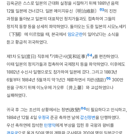
김옥균은 스스로 일본의 근대화 실정을 시찰하기 위해 1881년 음력
주3
12월 일본에 건너갔다. 일본 메이지유신〔明治維新〕
의 진전
과정을 돌아보고 일본의 대표적인 정치가들과도 접촉하여 그들의
정치적 동향 등을 상세히 파악하였다. 돌아오는 도중 일본의 시모노세키
〔下關〕에 이르렀을 때, 본국에서
임오군란
이 일어났다는 소식을
듣고 황급히 귀국하였다.
주4
제1차 도일(渡日) 직후에 『기화근사(箕和近事)
』를 편찬하였다.
이때 일본의 정치가들과 접촉하여 국제정치 등을 파악하였다. 이후에도
1882년 수신사 일행으로도 참가하여 일본에 갔다. 그리고 1883년
주5
6월부터 1884년 5월까지 약 1년간 체류하면서 차관(借款)
300만
원을 구하기 위해 이노우에 가오루〔井上馨〕와 교섭하였으나
실패하였다.
주6
귀국 후 그는 조선의 상황에서는 정변(政變)
이 필요하다고 인식하고,
1884년 12월 4일
우정국
준공 축하연 날에
갑신정변
을 단행하였다.
우선 축하연에 참석한
민영익
에게 부상을 입힌 후 국왕과 왕비를
경우궁
으로 옮겨 50여 명의 개화파 군사력과 200여 명의 일본군으로