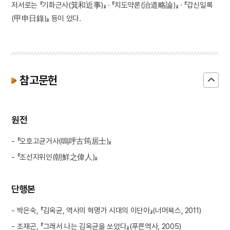
저서로는 『기화근사(箕和近事)』 · 『치도약론(治道略論)』 · 『갑신일록
(甲申日錄)』 등이 있다.
참고문헌
원전
- 『오호고균거사(嗚呼古筠居士)』
- 『조선지위인(朝鮮之偉人)』
단행본
- 박은숙, 『김옥균, 역사의 혁명가 시대의 이단아』(너머북스, 2011)
- 조재곤, 『그래서 나는 김옥균을 쏘았다』(푸른역사, 2005)