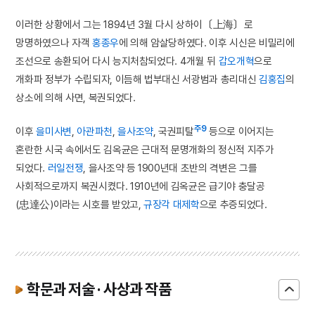
이러한 상황에서 그는 1894년 3월 다시 상하이〔上海〕로
망명하였으나 자객
홍종우
에 의해 암살당하였다. 이후 시신은 비밀리에
조선으로 송환되어 다시 능지처참되었다. 4개월 뒤
갑오개혁
으로
개화파 정부가 수립되자, 이듬해 법부대신 서광범과 총리대신
김홍집
의
상소에 의해 사면, 복권되었다.
주9
이후
을미사변
,
아관파천
,
을사조약
, 국권피탈
등으로 이어지는
혼란한 시국 속에서도 김옥균은 근대적 문명개화의 정신적 지주가
되었다.
러일전쟁
, 을사조약 등 1900년대 초반의 격변은 그를
사회적으로까지 복권시켰다. 1910년에 김옥균은 급기야 충달공
(忠達公)이라는 시호를 받았고,
규장각
대제학
으로 추증되었다.
학문과 저술 · 사상과 작품