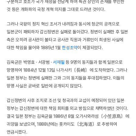
구분하고 호조가 국가 재정을 전담케 하며 특권 상인의 존재를 부인한
것 등은 개화파의 국정 개혁 의지를 그대로 드러낸 것이다.
그러나 국왕의 정치 혁신 조서가 내려짐과 동시에 청군의 공격으로
일본군이 패퇴하자 갑신정변은 실패로 돌아갔다. 정변이 실패한 후 일본
측은 오히려 공사관이 불타고 공사관 직원과 거류민이 희생된 사실에
대한 책임을 물어와 1885년 1월
한성조약
이 체결되었다.
김옥균은 박영효 · 서광범 ·
서재필
등 9명의 동지들과 함께 일본으로
망명하여 1884년 12월 13일 나가사키〔長崎〕에 도착하였다. 그러나
일본 정부는 정변에 실패한 그와 그의 동지들을 푸대접하였다. 이들의
망명 사실은 곧바로 일반에 공개되지 않았다.
갑신정변의 사후 조치로 조선 및 청국과의 교섭이 예정되어 있던 일본
정부는 갑신정변에 대한 책임 회피를 외교 방침으로 채택하였던 것이다.
결국 일본 정부는 김옥균을 1886년 8월 오가사와라섬〔小笠原島〕에
귀양을 보냈으며, 1888년에는 홋카이도〔北海道〕로 추방하여
연금시켰다.