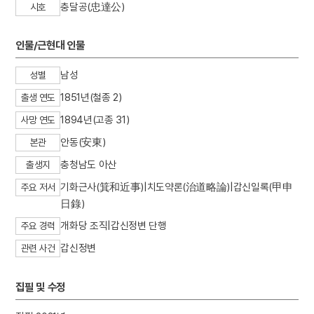
충달공(忠達公)
시호
3
동시
4
김연수
인물/근현대 인물
5
조유례
6
천산대렵도
남성
성별
7
초등소학
1851년(철종 2)
출생 연도
8
경직도
1894년(고종 31)
사망 연도
9
남한산성
안동(安東)
본관
10
농경문 청동기
충청남도 아산
출생지
기화근사(箕和近事)|치도약론(治道略論)|갑신일록(甲申
주요 저서
日錄)
개화당 조직|갑신정변 단행
주요 경력
갑신정변
관련 사건
집필 및 수정