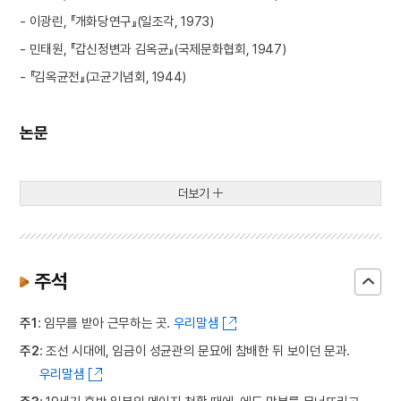
- 이광린, 『개화당연구』(일조각, 1973)
- 민태원, 『갑신정변과 김옥균』(국제문화협회, 1947)
- 『김옥균전』(고균기념회, 1944)
논문
더보기
주석
주1
: 임무를 받아 근무하는 곳.
우리말샘
주2
: 조선 시대에, 임금이 성균관의 문묘에 참배한 뒤 보이던 문과.
우리말샘