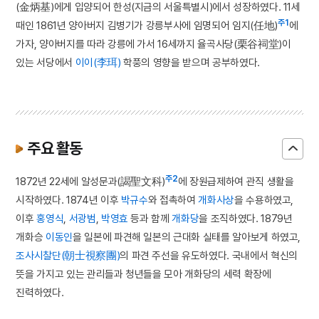
(金炳基)에게 입양되어 한성(지금의 서울특별시)에서 성장하였다. 11세
주1
때인 1861년 양아버지 김병기가 강릉부사에 임명되어 임지(任地)
에
가자, 양아버지를 따라 강릉에 가서 16세까지 율곡사당(栗谷祠堂)이
있는 서당에서
이이(李珥)
학풍의 영향을 받으며 공부하였다.
주요 활동
주2
1872년 22세에 알성문과(謁聖文科)
에 장원급제하여 관직 생활을
시작하였다. 1874년 이후
박규수
와 접촉하여
개화사상
을 수용하였고,
이후
홍영식
,
서광범
,
박영효
등과 함께
개화당
을 조직하였다. 1879년
개화승
이동인
을 일본에 파견해 일본의 근대화 실태를 알아보게 하였고,
조사시찰단(朝士視察團)
의 파견 주선을 유도하였다. 국내에서 혁신의
뜻을 가지고 있는 관리들과 청년들을 모아 개화당의 세력 확장에
진력하였다.