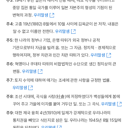
주3
: 19세기 후반 일본의 메이지 천황 때에, 에도 막부를 무너뜨리고
중앙 집권 통일 국가를 이루어 일본 자본주의 형성의 기점이 된
변혁의 과정.
우리말샘
주4
: 고종 19년(1882) 8월에서 10월 사이에 김옥균이 쓴 저작. 내용은
알 수 없고 이름만 전한다.
우리말샘
주5
: 한 나라의 정부나 기업, 은행 따위가 외국 정부나 공적
기관으로부터 자금을 빌려 옴. 또는 그 자금. 정치적ㆍ경제적으로
행하여지며, 정부 차관과 민간 차관 따위가 있다.
우리말샘
주6
: 혁명이나 쿠데타 따위의 비합법적인 수단으로 생긴 정치상의 큰
변동.
우리말샘
주7
: 토지 수익에 대하여 매기는 조세에 관한 사항을 규정한 법률.
우리말샘
주8
: 조선 시대에, 곡식을 사창(社倉)에 저장하였다가 백성들에게 봄에
꾸어 주고 가을에 이자를 붙여 거두던 일. 또는 그 곡식.
우리말샘
주9
: 대한 제국 융희 4년(1910)에 일제가 강제적으로 우리나라의
통치권을 빼앗고 식민지로 삼은 일. 우리나라는 1945년 8월 15일에
독립을 되찾았다.
우리말샘