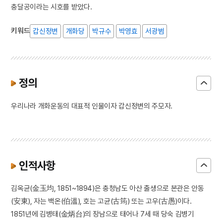
충달공이라는 시호를 받았다.
키워드
갑신정변
개화당
박규수
박영효
서광범
정의
우리나라 개화운동의 대표적 인물이자 갑신정변의 주모자.
인적사항
김옥균(金玉均, 1851~1894)은 충청남도 아산 출생으로 본관은 안동
(安東), 자는 백온(伯溫), 호는 고균(古筠) 또는 고우(古愚)이다.
1851년에 김병태(金炳台)의 장남으로 태어나 7세 때 당숙 김병기