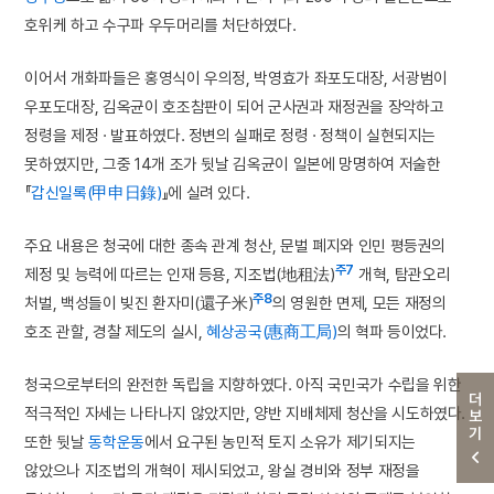
호위케 하고 수구파 우두머리를 처단하였다.
이어서 개화파들은 홍영식이 우의정, 박영효가 좌포도대장, 서광범이
우포도대장, 김옥균이 호조참판이 되어 군사권과 재정권을 장악하고
정령을 제정 · 발표하였다. 정변의 실패로 정령 · 정책이 실현되지는
못하였지만, 그중 14개 조가 뒷날 김옥균이 일본에 망명하여 저술한
『
갑신일록(甲申日錄)
』에 실려 있다.
주요 내용은 청국에 대한 종속 관계 청산, 문벌 폐지와 인민 평등권의
주7
제정 및 능력에 따르는 인재 등용, 지조법(地租法)
개혁, 탐관오리
주8
처벌, 백성들이 빚진 환자미(還子米)
의 영원한 면제, 모든 재정의
호조 관할, 경찰 제도의 실시,
혜상공국(惠商工局)
의 혁파 등이었다.
청국으로부터의 완전한 독립을 지향하였다. 아직 국민국가 수립을 위한
더보기
적극적인 자세는 나타나지 않았지만, 양반 지배체제 청산을 시도하였다.
또한 뒷날
동학운동
에서 요구된 농민적 토지 소유가 제기되지는
않았으나 지조법의 개혁이 제시되었고, 왕실 경비와 정부 재정을