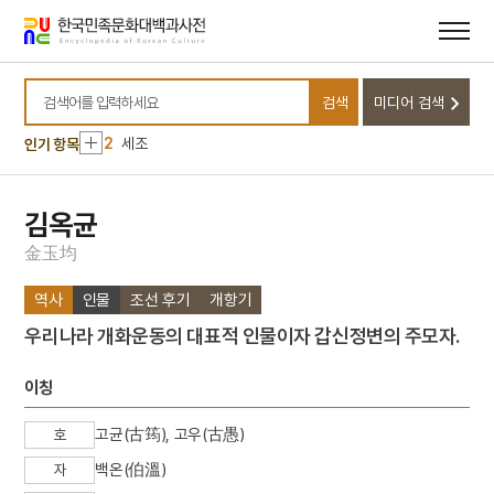
메뉴
본문
바로가기
바로가기
10
농경문 청동기
검색
미디어 검색
1
금성대군
검색어를 입력하세요
2
세조
인기 항목
3
동시
4
김연수
김옥균
5
조유례
金
玉
均
6
천산대렵도
역사
인물
조선 후기
개항기
7
초등소학
우리나라 개화운동의 대표적 인물이자 갑신정변의 주모자.
8
경직도
9
남한산성
이칭
10
농경문 청동기
고균(古筠), 고우(古愚)
호
1
금성대군
백온(伯溫)
자
2
세조