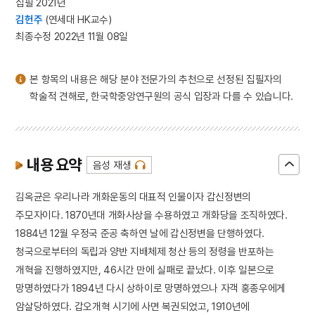
집필 2021년
김헌주
(연세대 HK교수)
최종수정 2022년 11월 08일
본 항목의 내용은 해당 분야 전문가의 추천으로 선정된 집필자의
학술적 견해로, 한국학중앙연구원의 공식 입장과 다를 수 있습니다.
내용 요약
음성 재생
김옥균은 우리나라 개화운동의 대표적 인물이자 갑신정변의
주모자이다. 1870년대 개화사상을 수용하였고 개화당을 조직하였다.
1884년 12월 우정국 준공 축하연 날에 갑신정변을 단행하였다.
청국으로부터의 독립과 양반 지배체제 청산 등의 정령을 반포하는
개혁을 진행하였지만, 46시간 만에 실패로 끝났다. 이후 일본으로
망명하였다가 1894년 다시 상하이로 망명하였으나 자객 홍종우에게
암살당하였다. 갑오개혁 시기에 사면 복권되었고, 1910년에