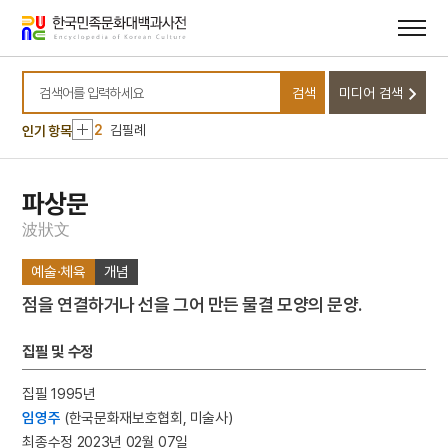
메뉴
본문
바로가기
바로가기
10
절기
검색
미디어 검색
1
금성대군
검색어를 입력하세요
2
김필례
인기 항목
3
마니산
4
이슬람교
파상문
5
꼭두서니
波
狀
文
6
반민족행위특별조사위원회
예술·체육
개념
7
세조
점을 연결하거나 선을 그어 만든 물결 모양의 문양.
8
유관순
9
의민단
집필 및 수정
10
절기
집필 1995년
1
금성대군
임영주
(한국문화재보호협회, 미술사)
2
김필례
최종수정 2023년 02월 07일