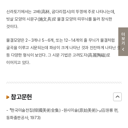
신라토기에서는 고배(高杯, 굽다리접시)의 뚜껑에 주로 나타나는데,
빗살 모양의 시문구(施文具)로 물결 모양의 띠무늬를 둘러 장식한
것이다.
더보기
물결모양은 2∼3개나 5∼6개, 또는 12∼14개의 줄 무늬가 물결처럼
굴곡을 이루고 시문되는데 파상이 크게 나타난 것과 잔잔하게 나타난 것
등 다양한 형식이 보인다. 그 시문 기법은 고려도자(高麗陶磁)로
이어지고 있다.
참고문헌
- 『한국미술전집(韓國美術全集) -원시미술(原始美術)-』(김원룡 편,
동화출판공사, 1973)