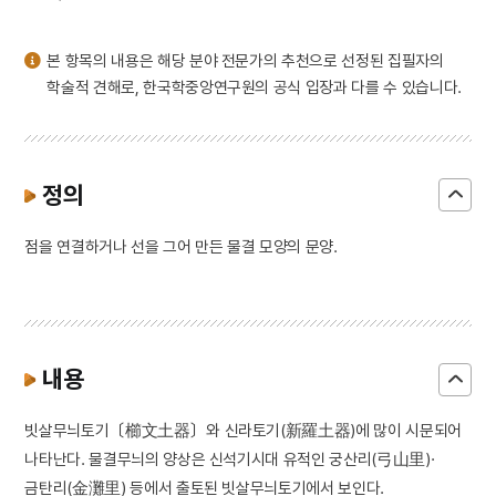
3
마니산
4
이슬람교
본 항목의 내용은 해당 분야 전문가의 추천으로 선정된 집필자의
5
꼭두서니
학술적 견해로, 한국학중앙연구원의 공식 입장과 다를 수 있습니다.
6
반민족행위특별조사위원회
7
세조
8
유관순
정의
9
의민단
점을 연결하거나 선을 그어 만든 물결 모양의 문양.
10
절기
내용
빗살무늬토기〔櫛文土器〕와 신라토기(新羅土器)에 많이 시문되어
나타난다. 물결무늬의 양상은 신석기시대 유적인 궁산리(弓山里)·
금탄리(金灘里) 등에서 출토된 빗살무늬토기에서 보인다.