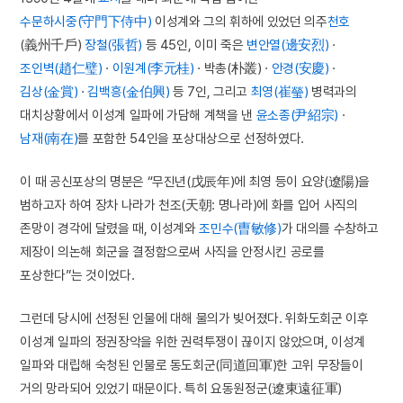
수문하시중(守門下侍中)
이성계와 그의 휘하에 있었던 의주
천호
(義州千戶)
장철(張哲)
등 45인, 이미 죽은
변안열(邊安烈)
·
조인벽(趙仁璧)
·
이원계(李元桂)
· 박총(朴叢) ·
안경(安慶)
·
김상(金賞)
·
김백흥(金伯興)
등 7인, 그리고
최영(崔瑩)
병력과의
대치상황에서 이성계 일파에 가담해 계책을 낸
윤소종(尹紹宗)
·
남재(南在)
를 포함한 54인을 포상대상으로 선정하였다.
이 때 공신포상의 명분은 “무진년(戊辰年)에 최영 등이 요양(遼陽)을
범하고자 하여 장차 나라가 천조(天朝: 명나라)에 화를 입어 사직의
존망이 경각에 달렸을 때, 이성계와
조민수(曺敏修)
가 대의를 수창하고
제장이 의논해 회군을 결정함으로써 사직을 안정시킨 공로를
포상한다”는 것이었다.
그런데 당시에 선정된 인물에 대해 물의가 빚어졌다. 위화도회군 이후
이성계 일파의 정권장악을 위한 권력투쟁이 끊이지 않았으며, 이성계
일파와 대립해 숙청된 인물로 동도회군(同道回軍)한 고위 무장들이
거의 망라되어 있었기 때문이다. 특히 요동원정군(遼東遠征軍)