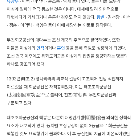
유광우
· 이백 · 이덕림 · 윤소종 · 남재 등이 있다. 물론 이들 모두가
이성계 일파에 적극 동조한 것은 아니다. 대세에 밀려 외면적으로
타협하다가 거세되거나 은둔한 경우도 적지 않았다.
왕빈
· 김천장 · 이백
· 정송 · 이덕림 · 백영우 등이 이에 해당하는 인물로 짐작된다.
무진회군공신의 대다수는 조선 개국의 주역으로 활약하였다. 또한
이들은 이성계의
인척
이거나
혼인
등을 통해 족벌로 성장하게 되었다.
조선 건국 이후에도 위화도회군은 이성계의 집권을 정당화하는 명분의
하나로 강조되어 왔다.
1393년(태조 2) 명나라와의 외교적 갈등이 고조되어 전쟁 직전까지
이르렀을 때 회군공신은 재책봉되었다. 이는 태조조회군공신
(太祖朝回軍功臣)으로 불리어, 전조(前朝)의 무진회군공신과
구분되고 있다.
태조조회군공신의 책봉은 다분히 대명관계(對明關係)를 의식한 정책적
요소가 내포되어 있다. 등차별 포상규정이 없이 3등급으로 회군공신을
책봉한 것도 요식행위에 불과하다. 이 후 공신전의 지급에 미온적이었던