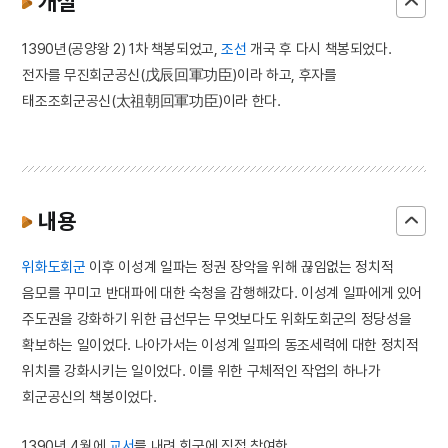
개설
1390년(공양왕 2) 1차 책봉되었고,
조선
개국 후 다시 책봉되었다.
전자를 무진회군공신(戊辰回軍功臣)이라 하고, 후자를
태조조회군공신(太祖朝回軍功臣)이라 한다.
내용
위화도회군
이후 이성계 일파는 정권 장악을 위해 끊임없는 정치적
음모를 꾸미고 반대파에 대한 숙청을 감행해갔다. 이성계 일파에게 있어
주도권을 강화하기 위한 급선무는 무엇보다도 위화도회군의 정당성을
확보하는 일이었다. 나아가서는 이성계 일파의 동조세력에 대한 정치적
위치를 강화시키는 일이었다. 이를 위한 구체적인 작업의 하나가
회군공신의 책봉이었다.
1390년 4월에
교서
를 내려 회군에 직접 참여한