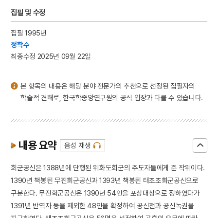
3
전당포
집필 및 수정
4
하회별신굿탈놀이
집필 1995년
5
황후
정학수
6
검안
최종수정 2025년 09월 22일
7
만파식적 설화
8
세종
본 항목의 내용은 해당 분야 전문가의 추천으로 선정된 집필자의
9
신구대학교
학술적 견해로, 한국학중앙연구원의 공식 입장과 다를 수 있습니다.
10
영도중학교
내용 요약
음성 재생
회군공신은 1388년에 단행된 위화도회군의 주도자들에게 준 작위이다.
1390년 책봉된 무진회군공신과 1393년 책봉된 태조조회군공신으로
구분한다. 무진회군공신은 1390년 54인을 포상대상으로 정하였다가
1391년 반역자 등을 제외한 48인을 확정하여 공신전과 공신녹권을