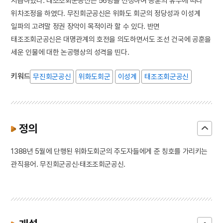
지급하였다. 태조조회군공신은 56명을 선정하여 공훈의 유무에 따라
위차조정을 하였다. 무진회군공신은 위화도 회군의 정당성과 이성계
일파의 고려말 정권 장악이 목적이라 할 수 있다. 반면
태조조회군공신은 대명관계의 호전을 의도하면서도 조선 건국에 공훈을
세운 인물에 대한 논공행상의 성격을 띤다.
키워드
무진회군공신
위화도회군
이성계
태조조회군공신
정의
1388년 5월에 단행된 위화도회군의 주도자들에게 준 칭호를 가리키는
관직용어. 무진회군공신·태조조회군공신.