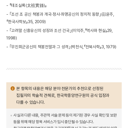
- 『태조실록(太祖實錄)』
- ｢조선 초 공신 책봉과 개국·정사·좌명공신의 정치적 동향｣(김윤주,
『한국사학보』35, 2009)
- ｢고려말 신흥유신의 성장과 조선 건국｣(이익주,『역사와 현실』29,
1998)
- ｢무진회군공신의 책봉전말과 그 성격｣(박천식,『전북사학』3, 1979)
본 항목의 내용은 해당 분야 전문가의 추천으로 선정된
집필자의 학술적 견해로, 한국학중앙연구원의 공식 입장과
다를 수 있습니다.
사실과 다른 내용, 주관적 서술 문제 등이 제기된 경우 사실 확인 및 보완
등을 위해 해당 항목 서비스가 임시 중단될 수 있습니다.