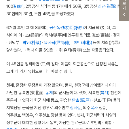
더보기
100
결(結)
, 2등공신 심덕부 등 17인에게 50결, 3등공신
최단(崔鄲)
등
30인에게 30결, 도합 48인을 확정하였다.
6개월 후인 그 해 8월에는
공신녹권(功臣錄券)
이 지급되었는데, 그
사이에 이 · 초(彛初)의 옥사(獄事)에 연루된 혐의로 경보(慶補) · 정지
· 심덕부 ·
박위(朴葳)
·
윤사덕(尹師德)
·
이빈(李彬)
등이 치죄(治罪)
당하였다. 그러나 이들 6인은 그 뒤 유죄(宥罪) 또는 재등용되었다.
이 48인을 정리하면 〈표〉와 같다. 이들이 회군공신으로 선정된 사유는
크게 네 가지 유형으로 나누어볼 수 있다.
첫째, 출정한 무장들이 가장 많으며, 둘째, 원정군에 참여했거나 이에
가담한 동북면(東北面:
동계
)의 군사들이다. 셋째, 서북면(
북계
) 전선에
주둔하고 있다가 회군 시에 동조, 편승한
만호(萬戶)
· 천호(千戶) 등의
지역담당 군직을 지닌 경우로 의주만호
장사길
, 의주
목사
정송,
의주만호 백영우, 의주천호 장철 등이 있다. 넷째, 회군세력과 최영의
정부군이 대치한 상황에서 동조, 가담한 관료군으로 조인벽 · 박총 ·