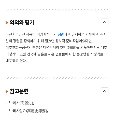
의의와 평가
무진회군공신 책봉이 이성계 일파가
창왕
과 최영세력을 거세하고 고려
말의 정권을 장악하기 위해 펼쳤던 정치적 준비작업이었다면,
태조조회군공신의 책봉은 대명관계의 호전(好轉)을 의도하면서도 태조
이성계의 조선 건국에 공훈을 세훈 인물들에 대한 논공행상의 성격을
내포하고 있다.
참고문헌
- 『고려사(高麗史)』
- 『고려사절요(高麗史節要)』