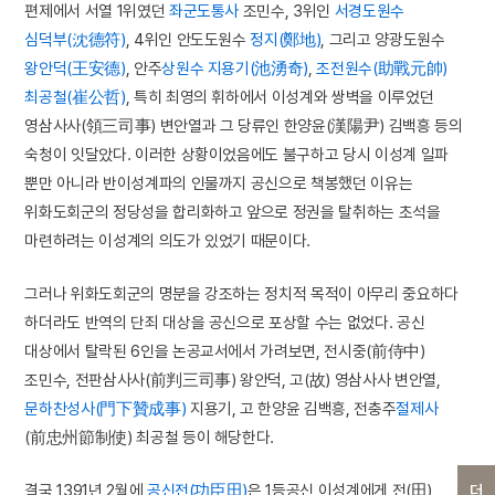
편제에서 서열 1위였던
좌군
도통사
조민수, 3위인
서경
도원수
심덕부(沈德符)
, 4위인 안도도원수
정지(鄭地)
, 그리고 양광도원수
왕안덕(王安德)
, 안주
상원수
지용기(池湧奇)
,
조전원수(助戰元帥)
최공철(崔公哲)
, 특히 최영의 휘하에서 이성계와 쌍벽을 이루었던
영삼사사(領三司事) 변안열과 그 당류인 한양윤(漢陽尹) 김백흥 등의
숙청이 잇달았다. 이러한 상황이었음에도 불구하고 당시 이성계 일파
뿐만 아니라 반이성계파의 인물까지 공신으로 책봉했던 이유는
위화도회군의 정당성을 합리화하고 앞으로 정권을 탈취하는 초석을
마련하려는 이성계의 의도가 있었기 때문이다.
그러나 위화도회군의 명분을 강조하는 정치적 목적이 아무리 중요하다
하더라도 반역의 단죄 대상을 공신으로 포상할 수는 없었다. 공신
대상에서 탈락된 6인을 논공교서에서 가려보면, 전시중(前侍中)
조민수, 전판삼사사(前判三司事) 왕안덕, 고(故) 영삼사사 변안열,
문하찬성사(門下贊成事)
지용기, 고 한양윤 김백흥, 전충주
절제사
(前忠州節制使) 최공철 등이 해당한다.
결국 1391년 2월에
공신전(功臣田)
은 1등공신 이성계에게 전(田)