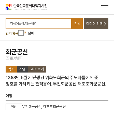
메뉴
본문
바로가기
바로가기
10
영도중학교
검색
미디어 검색
1
금성대군
검색어를 입력하세요
2
닭띠
인기 항목
3
전당포
4
하회별신굿탈놀이
회군공신
5
황후
回
軍
功
臣
6
검안
역사
개념
고려 후기
7
만파식적 설화
1388년 5월에 단행된 위화도회군의 주도자들에게 준
8
세종
칭호를 가리키는 관직용어. 무진회군공신·태조조회군공신.
9
신구대학교
10
영도중학교
이칭
1
금성대군
무진회군공신, 태조조회군공신
이칭
2
닭띠