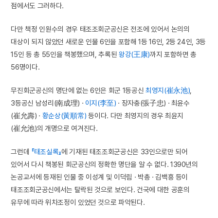
점에서도 그러하다.
다만 책정 인원수의 경우 태조조회군공신은 전조에 있어서 논의의
대상이 되지 않았던 새로운 인물 6인을 포함해 1등 16인, 2등 24인, 3등
15인 등 총 55인을 책봉했으며, 추록된
왕강(王康)
까지 포함하면 총
56명이다.
무진회군공신의 명단에 없는 6인은 회군 1등공신
최영지(崔永池)
,
3등공신 남성리(南成理) ·
이지(李至)
· 장자충(張子忠) · 최윤수
(崔允壽) ·
황순상(黃順常)
등이다. 다만 최영지의 경우 최윤지
(崔允池)의 개명으로 여겨진다.
그런데
『태조실록』
에 기재된 태조조회군공신은 33인으로만 되어
있어서 다시 책봉된 회군공신의 정확한 명단을 알 수 없다. 1390년의
논공교서에 등재된 인물 중 이성계 및 이덕림 · 박총 · 김백흥 등이
태조조회군공신에서는 탈락된 것으로 보인다. 건국에 대한 공훈의
유무에 따라 위차조정이 있었던 것으로 파악된다.