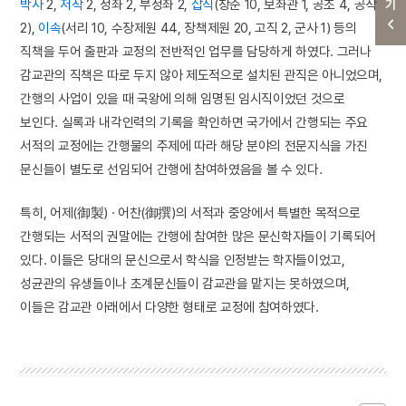
박사
2,
저작
2, 정좌 2, 부정좌 2,
잡직
(창준 10, 보좌관 1, 공조 4, 공작
2),
이속
(서리 10, 수장제원 44, 장책제원 20, 고직 2, 군사 1) 등의
직책을 두어 출판과 교정의 전반적인 업무를 담당하게 하였다. 그러나
감교관의 직책은 따로 두지 않아 제도적으로 설치된 관직은 아니었으며,
간행의 사업이 있을 때 국왕에 의해 임명된 임시직이었던 것으로
보인다. 실록과 내각인력의 기록을 확인하면 국가에서 간행되는 주요
서적의 교정에는 간행물의 주제에 따라 해당 분야의 전문지식을 가진
문신들이 별도로 선임되어 간행에 참여하였음을 볼 수 있다.
특히, 어제(御製) · 어찬(御撰)의 서적과 중앙에서 특별한 목적으로
간행되는 서적의 권말에는 간행에 참여한 많은 문신학자들이 기록되어
있다. 이들은 당대의 문신으로서 학식을 인정받는 학자들이었고,
성균관의 유생들이나 초계문신들이 감교관을 맡지는 못하였으며,
이들은 감교관 아래에서 다양한 형태로 교정에 참여하였다.