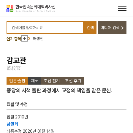
메뉴
본문
바로가기
바로가기
10
근정훈장
검색
미디어 검색
1
악기장
검색어를 입력하세요
2
허생전
인기 항목
3
헌릉
4
1872년 군현지도
감교관
5
연
監
校
官
6
정선 필 경교명승첩
언론·출판
제도
조선 전기
조선 후기
7
화성 용주사 남무대성인로왕보살번
중앙의 서책 출판 과정에서 교정의 책임을 맡은 문신.
8
경제조정관실
9
국회 프락치 사건
집필 및 수정
10
근정훈장
집필 2010년
1
악기장
남권희
2
허생전
최종수정 2026년 01월 14일