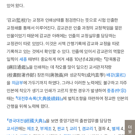
있어 왔다.
‘감교(監校)’는 교정과 인쇄상태를 점검한다는 뜻으로 시험 인출한
교정쇄를 통해서 이루어진다. 감교관은 인출 과정의 교정책임을 맡은
인물이었기 때문에 감교관 아래에는 인출의 교정실무를 담당하는
교정관이 따로 있었다. 이것은 서책 간행기록에 감교와 교정을 따로
기록하고 있는 것에서 확인할 수 있다. 인출에 있어서 감교관의 역할은
일찍이
세종
때부터 중요하게 여겨 세종 10년(1428)에는 『강목통감
(綱目通鑑)』을 인쇄하는 데 착오를 많이 일으킨 교서관저작랑
(校書館著作郞) 장돈의(蔣敦義)와 성균직학(成均直學)
배강(裴杠)
을
의금부
에 가두기까지 하였다. 그러나 이러한 노력에도 불구하고 자주
인본에 착오가 생기고 인쇄가 고르지 못한 경우가 발생하여
중종(中宗)
때는
『대전후속록(大典後續錄)』
에 벌칙조항을 마련하여 정교한 인본의
간행을 위해 노력해 왔다.
『경국대전(經國大典)』
을 보면 중앙기관의 출판업무를 담당한
더보기
교서관
에는
제조
2,
부제조
2,
판교
1,
교리
1,
겸교리
1, 결좌 4,
별제
4,