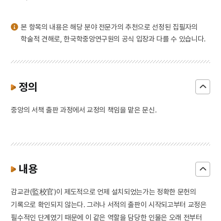
3
헌릉
4
1872년 군현지도
본 항목의 내용은 해당 분야 전문가의 추천으로 선정된 집필자의
5
연
학술적 견해로, 한국학중앙연구원의 공식 입장과 다를 수 있습니다.
6
정선 필 경교명승첩
7
화성 용주사 남무대성인로왕보살번
8
경제조정관실
정의
9
국회 프락치 사건
중앙의 서책 출판 과정에서 교정의 책임을 맡은 문신.
10
근정훈장
내용
감교관(監校官)이 제도적으로 언제 설치되었는가는 정확한 문헌의
기록으로 확인되지 않는다. 그러나 서적의 출판이 시작되고부터 교정은
필수적인 단계였기 때문에 이 같은 역할을 담당한 인물은 오래 전부터