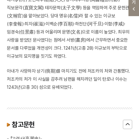
직보문각(直寶文閣) 태자문학(太子文學) 등을 역임하여 주로 문한관
(文翰官)을 맡아보았다. 당대 명유(名儒)라 할 수 있는 이규보
(李奎報)·최자(崔滋)·이백순(李百順)·하천단(河千旦)·이함(李咸)·
임경숙(任景肅) 등과 어울리며 문명(文名)으로 이름이 높았다. 최우의
사랑을 받았던 문사였다는 점에서 서방(書房)에서 근무하면서 중요한
문서를 다루었을 개연성이 크다. 1241년(고종 28) 이규보의 부탁으로
이규보의 묘지명을 짓기도 하였다.
아내가 사망하자 상기(喪期)를 마치기도 전에 처조카의 처와 간통했다.
처조카의 처가 이 사실을 감추려 남편을 해치려던 일이 탄로나 이수는
1243년(고종 30) 섬으로 유배되었다.
참고문헌
- 『고려사(高麗史)』