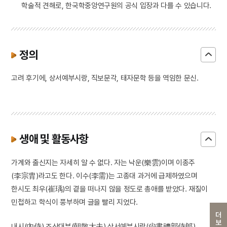
학술적 견해로, 한국학중앙연구원의 공식 입장과 다를 수 있습니다.
정의
고려 후기에, 상서예부시랑, 직보문각, 태자문학 등을 역임한 문신.
생애 및 활동사항
가계와 출신지는 자세히 알 수 없다. 자는 낙운(樂雲)이며 이종주
(李宗胄)라고도 한다. 이수(李需)는 고종대 과거에 급제하였으며
한시도 최우(崔瑀)의 곁을 떠나지 않을 정도로 총애를 받았다. 재질이
민첩하고 학식이 풍부하며 글을 빨리 지었다.
더보기
내시(內侍) 조산대부(朝散大夫) 상서예부시랑(尙書禮部侍郞)