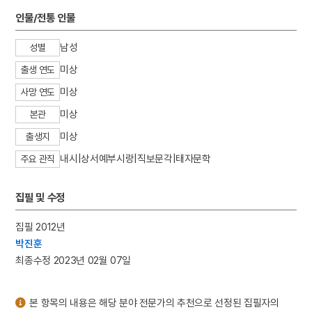
3
경기필하모닉오케스트라
인물/전통 인물
4
북조선임시인민위원회
남성
성별
5
한명회
미상
출생 연도
6
강수
미상
7
법의학
사망 연도
8
색동회
미상
본관
9
색즉시공 공즉시색
미상
출생지
10
세월호 참사
내시|상서예부시랑|직보문각|태자문학
주요 관직
집필 및 수정
집필 2012년
박진훈
최종수정 2023년 02월 07일
본 항목의 내용은 해당 분야 전문가의 추천으로 선정된 집필자의