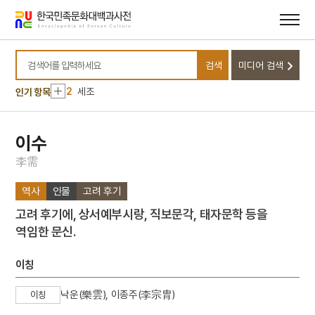
메뉴
본문
바로가기
바로가기
10
세월호 참사
검색
미디어 검색
1
금성대군
검색어를 입력하세요
2
세조
인기 항목
3
경기필하모닉오케스트라
4
북조선임시인민위원회
이수
5
한명회
李
需
6
강수
역사
인물
고려 후기
7
법의학
고려 후기에, 상서예부시랑, 직보문각, 태자문학 등을
8
색동회
역임한 문신.
9
색즉시공 공즉시색
10
세월호 참사
이칭
1
금성대군
낙운(樂雲), 이종주(李宗胄)
이칭
2
세조