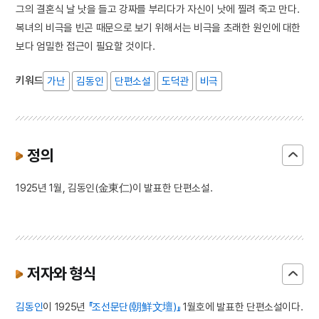
그의 결혼식 날 낫을 들고 강짜를 부리다가 자신이 낫에 찔려 죽고 만다.
복녀의 비극을 빈곤 때문으로 보기 위해서는 비극을 초래한 원인에 대한
보다 엄밀한 접근이 필요할 것이다.
키워드
가난
김동인
단편소설
도덕관
비극
정의
1925년 1월, 김동인(金東仁)이 발표한 단편소설.
저자와 형식
김동인
이 1925년
『조선문단(朝鮮文壇)』
1월호에 발표한 단편소설이다.