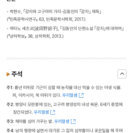
- 박현수, ｢감자와 고구마의 거리-김동인의 ｢감자｣ 재독｣
(『민족문학사연구』 63, 민족문학사학회, 2017.)
- 하타노 세츠코[波田野節子], ｢김동인의 단편소설 ｢감자｣에 대하여｣
(『상허학보』 38, 상허학회, 2013.)
주석
주1
: 흉년 따위로 기근이 심할 때 농작물 대신 먹을 수 있는 야생 식물.
피, 아카시아, 쑥 따위가 있다.
우리말샘
주2
: 평양시 모란봉에 있는, 고구려 평양성의 내성 북문. 6세기 중엽에
창건되었다.
우리말샘
주3
: 채마를 심어 가꾸는 밭.
우리말샘
주4
: 남의 행랑에 살면서 대가로 그 집의 심부름이나 궂은일을 해 주며