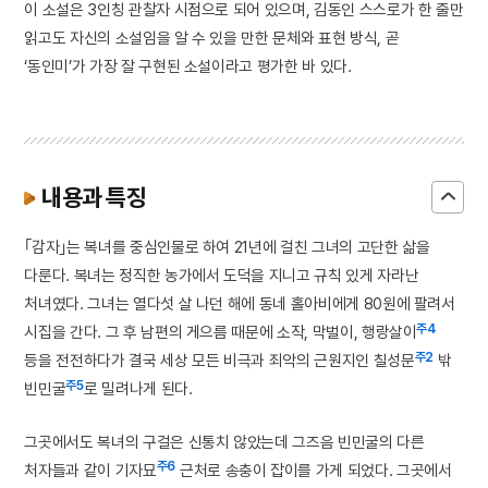
이 소설은 3인칭 관찰자 시점으로 되어 있으며, 김동인 스스로가 한 줄만
읽고도 자신의 소설임을 알 수 있을 만한 문체와 표현 방식, 곧
‘동인미’가 가장 잘 구현된 소설이라고 평가한 바 있다.
내용과 특징
｢감자｣는 복녀를 중심인물로 하여 21년에 걸친 그녀의 고단한 삶을
다룬다. 복녀는 정직한 농가에서 도덕을 지니고 규칙 있게 자라난
처녀였다. 그녀는 열다섯 살 나던 해에 동네 홀아비에게 80원에 팔려서
주4
시집을 간다. 그 후 남편의 게으름 때문에 소작, 막벌이, 행랑살이
주2
등을 전전하다가 결국 세상 모든 비극과 죄악의 근원지인 칠성문
밖
주5
빈민굴
로 밀려나게 된다.
그곳에서도 복녀의 구걸은 신통치 않았는데 그즈음 빈민굴의 다른
주6
처자들과 같이 기자묘
근처로 송충이 잡이를 가게 되었다. 그곳에서