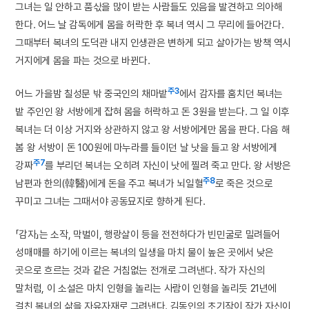
그녀는 일 안하고 품삯을 많이 받는 사람들도 있음을 발견하고 의아해
한다. 어느 날 감독에게 몸을 허락한 후 복녀 역시 그 무리에 들어간다.
그때부터 복녀의 도덕관 내지 인생관은 변하게 되고 살아가는 방책 역시
거지에게 몸을 파는 것으로 바뀐다.
주3
어느 가을밤 칠성문 밖 중국인의 채마밭
에서 감자를 훔치던 복녀는
밭 주인인 왕 서방에게 잡혀 몸을 허락하고 돈 3원을 받는다. 그 일 이후
복녀는 더 이상 거지와 상관하지 않고 왕 서방에게만 몸을 판다. 다음 해
봄 왕 서방이 돈 100원에 마누라를 들이던 날 낫을 들고 왕 서방에게
주7
강짜
를 부리던 복녀는 오히려 자신이 낫에 찔려 죽고 만다. 왕 서방은
주8
남편과 한의(韓醫)에게 돈을 주고 복녀가 뇌일혈
로 죽은 것으로
꾸미고 그녀는 그때서야 공동묘지로 향하게 된다.
「감자」는 소작, 막벌이, 행랑살이 등을 전전하다가 빈민굴로 밀려들어
성매매를 하기에 이르는 복녀의 일생을 마치 물이 높은 곳에서 낮은
곳으로 흐르는 것과 같은 거침없는 전개로 그려낸다. 작가 자신의
말처럼, 이 소설은 마치 인형을 놀리는 사람이 인형을 놀리듯 21년에
걸친 복녀의 삶을 자유자재로 그려낸다. 김동인의 초기작이 작가 자신이