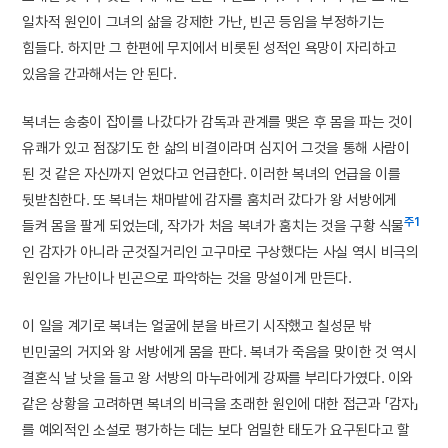
일차적 원인이 그녀의 삶을 강제한 가난, 빈곤 등임을 부정하기는
힘들다. 하지만 그 한편에 무지에서 비롯된 성적인 욕망이 자리하고
있음을 간과해서는 안 된다.
복녀는 송충이 잡이를 나갔다가 감독과 관계를 맺은 후 몸을 파는 것이
유쾌가 있고 점잖기도 한 삶의 비결이라며 심지어 그것을 통해 사람이
된 것 같은 자신까지 얻었다고 언급한다. 이러한 복녀의 언급을 이를
뒷받침한다. 또 복녀는 채마밭에 감자를 훔치러 갔다가 왕 서방에게
주1
들켜 몸을 팔게 되었는데, 작가가 처음 복녀가 훔치는 것을 구황 식물
인 감자가 아니라 군것질거리인 고구마로 구상했다는 사실 역시 비극의
원인을 가난이나 빈곤으로 파악하는 것을 망설이게 만든다.
이 일을 계기로 복녀는 얼굴에 분을 바르기 시작했고 칠성문 밖
빈민굴의 거지와 왕 서방에게 몸을 판다. 복녀가 죽음을 맞이한 것 역시
결혼식 날 낫을 들고 왕 서방의 마누라에게 강짜를 부리다가였다. 이와
같은 상황을 고려하면 복녀의 비극을 초래한 원인에 대한 접근과 「감자」
를 예외적인 소설로 평가하는 데는 보다 엄밀한 태도가 요구된다고 할