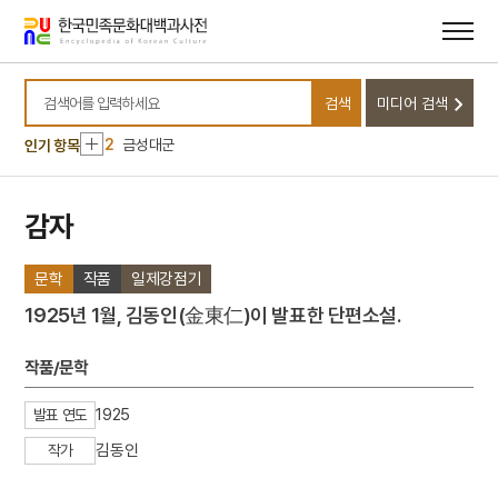
메뉴
본문
바로가기
바로가기
10
독서회
검색
미디어 검색
1
고양 송포 백송
검색어를 입력하세요
2
금성대군
인기 항목
3
황련청장탕
4
능소화
감자
5
마노
문학
작품
일제강점기
6
반야심경
7
세조
1925년 1월, 김동인(金東仁)이 발표한 단편소설.
8
연천 경순왕릉
작품/문학
9
김종서
10
독서회
1925
발표 연도
1
고양 송포 백송
김동인
작가
2
금성대군