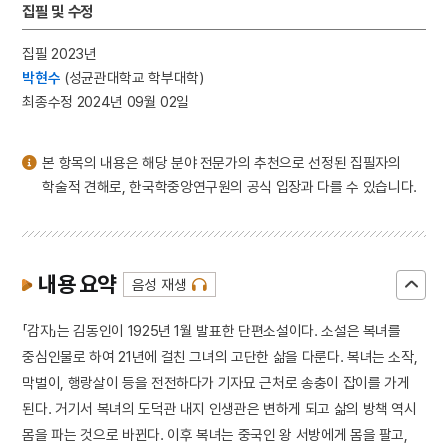
집필 및 수정
3
황련청장탕
4
능소화
집필 2023년
5
마노
박현수
(성균관대학교 학부대학)
최종수정 2024년 09월 02일
6
반야심경
7
세조
8
연천 경순왕릉
본 항목의 내용은 해당 분야 전문가의 추천으로 선정된 집필자의
학술적 견해로, 한국학중앙연구원의 공식 입장과 다를 수 있습니다.
9
김종서
10
독서회
내용 요약
음성 재생
「감자」는 김동인이 1925년 1월 발표한 단편소설이다. 소설은 복녀를
중심인물로 하여 21년에 걸친 그녀의 고단한 삶을 다룬다. 복녀는 소작,
막벌이, 행랑살이 등을 전전하다가 기자묘 근처로 송충이 잡이를 가게
된다. 거기서 복녀의 도덕관 내지 인생관은 변하게 되고 삶의 방책 역시
몸을 파는 것으로 바뀐다. 이후 복녀는 중국인 왕 서방에게 몸을 팔고,