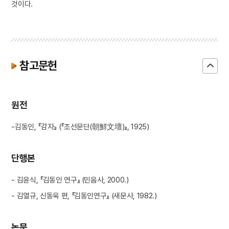
것이다.
참고문헌
원전
-김동인, 『감자』 (『조선문단(朝鮮文壇)』, 1925)
단행본
- 김윤식, 『김동인 연구』 (민음사, 2000.)
- 김열규, 신동욱 편, 『김동인연구』 (새문사, 1982.)
논문