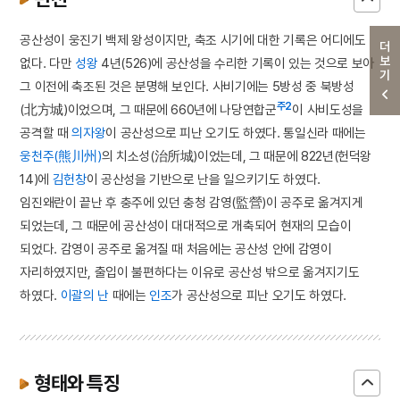
공산성이 웅진기 백제 왕성이지만, 축조 시기에 대한 기록은 어디에도
더보기
없다. 다만
성왕
4년(526)에 공산성을 수리한 기록이 있는 것으로 보아
그 이전에 축조된 것은 분명해 보인다. 사비기에는 5방성 중 북방성
주2
(北方城)이었으며, 그 때문에 660년에 나당연합군
이 사비도성을
공격할 때
의자왕
이 공산성으로 피난 오기도 하였다. 통일신라 때에는
웅천주(熊川州)
의 치소성(治所城)이었는데, 그 때문에 822년(헌덕왕
14)에
김헌창
이 공산성을 기반으로 난을 일으키기도 하였다.
임진왜란이 끝난 후 충주에 있던 충청 감영(監營)이 공주로 옮겨지게
되었는데, 그 때문에 공산성이 대대적으로 개축되어 현재의 모습이
되었다. 감영이 공주로 옮겨질 때 처음에는 공산성 안에 감영이
자리하였지만, 출입이 불편하다는 이유로 공산성 밖으로 옮겨지기도
하였다.
이괄의 난
때에는
인조
가 공산성으로 피난 오기도 하였다.
형태와 특징