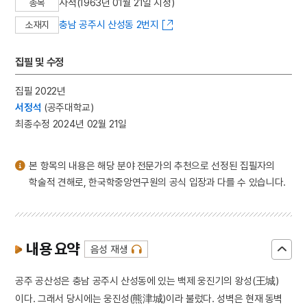
사적(1963년 01월 21일 지정)
종목
충남 공주시 산성동 2번지
소재지
집필 및 수정
집필 2022년
서정석
(공주대학교)
최종수정 2024년 02월 21일
본 항목의 내용은 해당 분야 전문가의 추천으로 선정된 집필자의
학술적 견해로, 한국학중앙연구원의 공식 입장과 다를 수 있습니다.
내용 요약
음성 재생
공주 공산성은 충남 공주시 산성동에 있는 백제 웅진기의 왕성(王城)
이다. 그래서 당시에는 웅진성(熊津城)이라 불렀다. 성벽은 현재 동벽