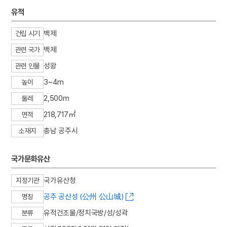
3
강강술래
유적
4
금성대군
백제
건립 시기
5
강릉사범학교
백제
관련 국가
6
보은 법주사 팔상전
성왕
관련 인물
7
의금부
3~4m
8
한국독립당
높이
9
가례집람
2,500m
둘레
10
견우직녀 설화
218,717㎡
면적
충남 공주시
소재지
국가문화유산
국가유산청
지정기관
공주 공산성 (公州 公山城)
명칭
유적건조물/정치국방/성/성곽
분류