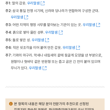
주1
: 말의 갑옷.
우리말샘
주2
: 삼국 통일 전쟁 시기에, 신라와 당나라가 연합하여 구성한 군대.
우리말샘
주3
: 어떤 지역의 행정 사무를 맡아보는 기관이 있는 곳.
우리말샘
주4
: 흙으로 쌓아 올린 성루.
우리말샘
주5
: 돌로 쌓은 성.
우리말샘
주6
: 작은 쇳조각을 이어 붙여 만든 갑옷.
우리말샘
주7
: 기와의 마구리. 막새나 내림새의 끝에 둥글게 모양을 낸 부분으로,
원형이나 혓바닥 같은 반원형 또는 좁고 굽은 긴 전이 붙어 있으며
무늬가 있다.
우리말샘
본 항목의 내용은 해당 분야 전문가의 추천으로 선정된
집필자의 학술적 견해로, 한국학중앙연구원의 공식 입장과