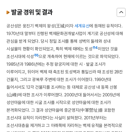
발굴 경위 및 결과
공산성은 웅진기 백제의 왕성(王城)이자
세계유산
에 등재된 유적이다.
1970년대 말부터 진행된 백제문화권개발사업이 계기로 공산성에 대해
관심을 받게 되었다. 당시 정밀 조사를 통해 성벽의 둘레와 성내
주4
시설물의 현황이 확인되었고, 특히 백제 때에는 토성
이었던 것을
주5
조선시대에 석성
으로 개축하여 현재에 이르는 것으로 파악되었다.
1985년과 1986년에는 추정 왕궁지에 대한 시 · 발굴 조사가
이루어지고, 뒤이어 백제 때 축조된 토성벽과 통일신라 때 조성된 28칸
건물지, 그리고 광복루 주변에 대한 조사가 이어졌다. 1990년대
들어서서도 12각 건물지를 조사하는 등 대체로 공산성 내 동쪽 산봉
(山峰)에 대한 조사가 이루어졌다. 2000년대 들어서서는 2005년에
성안마을에 대한 시굴 조사를 시작으로 성안마을에 대한 조사가
본격화되었다. 그 결과 성안마을에 중군영지(中軍營址)를 포함한
조선시대 유적이 자리한다는 사실이 밝혀졌다. 2011년부터는
조선시대층을 제거하고 그 아래쪽에 자리하는 백제 유적을 본격적으로