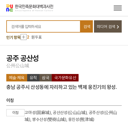
메뉴
본문
바로가기
바로가기
10
견우직녀 설화
검색
미디어 검색
1
사천왕
검색어를 입력하세요
2
원두표
인기 항목
3
강강술래
4
금성대군
공주 공산성
5
강릉사범학교
公
州
公
山
城
6
보은 법주사 팔상전
예술·체육
유적
삼국
국가문화유산
7
의금부
충남 공주시 산성동에 자리하고 있는 백제 웅진기의 왕성.
8
한국독립당
9
가례집람
이칭
10
견우직녀 설화
고마성(固麻城), 공산산성(公山山城), 공주산성(公州山
이칭
1
사천왕
城), 쌍수산성(雙樹山城), 웅진성(熊津城)
2
원두표