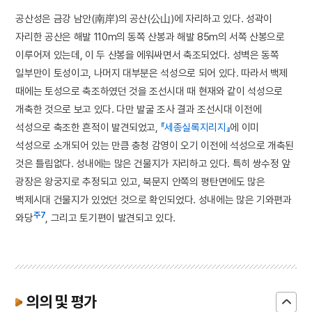
공산성은 금강 남안(南岸)의 공산(公山)에 자리하고 있다. 성곽이
자리한 공산은 해발 110m의 동쪽 산봉과 해발 85m의 서쪽 산봉으로
이루어져 있는데, 이 두 산봉을 에워싸면서 축조되었다. 성벽은 동쪽
일부만이 토성이고, 나머지 대부분은 석성으로 되어 있다. 따라서 백제
때에는 토성으로 축조하였던 것을 조선시대 때 현재와 같이 석성으로
개축한 것으로 보고 있다. 다만 발굴 조사 결과 조선시대 이전에
석성으로 축조한 흔적이 발견되었고,
『세종실록지리지』
에 이미
석성으로 소개되어 있는 만큼 충청 감영이 오기 이전에 석성으로 개축된
것은 틀림없다. 성내에는 많은 건물지가 자리하고 있다. 특히 쌍수정 앞
광장은 왕궁지로 추정되고 있고, 북문지 안쪽의 평탄면에도 많은
백제시대 건물지가 있었던 것으로 확인되었다. 성내에는 많은 기와편과
주7
와당
, 그리고 토기편이 발견되고 있다.
의의 및 평가