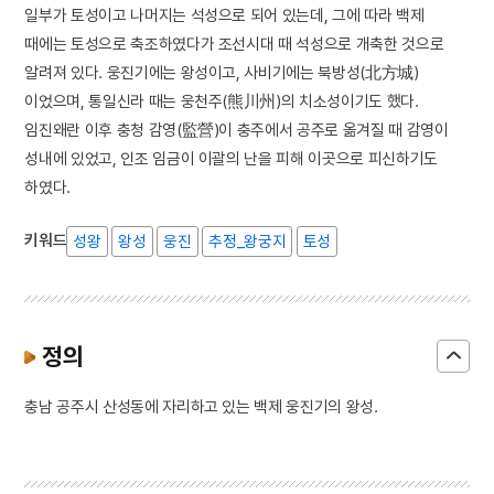
일부가 토성이고 나머지는 석성으로 되어 있는데, 그에 따라 백제
때에는 토성으로 축조하였다가 조선시대 때 석성으로 개축한 것으로
알려져 있다. 웅진기에는 왕성이고, 사비기에는 북방성(北方城)
이었으며, 통일신라 때는 웅천주(熊川州)의 치소성이기도 했다.
임진왜란 이후 충청 감영(監營)이 충주에서 공주로 옮겨질 때 감영이
성내에 있었고, 인조 임금이 이괄의 난을 피해 이곳으로 피신하기도
하였다.
키워드
성왕
왕성
웅진
추정_왕궁지
토성
정의
충남 공주시 산성동에 자리하고 있는 백제 웅진기의 왕성.