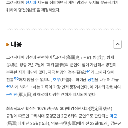
고려시대에
전시과
제도를 정비하면서 개인 명의로 토지를 분급시키기
위하여 명전(名田)을 제정하였다.
내용
고려시대에 명전과 관련하여 『고려사(高麗史)』 권81, 병(兵)1, 병제
(兵制), 정종 2년 7월에 “제위(諸衛)의 군인이 집이 가난해서 명전이
주1
부족한 자가 대단히 많다. 지금 변경의 정수(征戍)
가 그치지 않아
주2
진휼
하지 않을 수 없으니,
호부
(戶部)로 하여금
공전
을 나누어 가급
주3
하게 하라”고 하는 기록이 가장 먼저 등장하였다. 이 기사와 관련하여
군인전
(軍人田)의 해석에 다양한 견해가 제시되어 있다.
최종적으로 확정된 1076년(문종 30)에 경정전시과(更定田柴科)
규정에 따르면 고려시대 중앙군인 2군 6위의 군인으로 판단되는
마군
(馬軍)에게 전 25결(15과), 역보군(役步軍)에게 전 22결(16과), 감문군