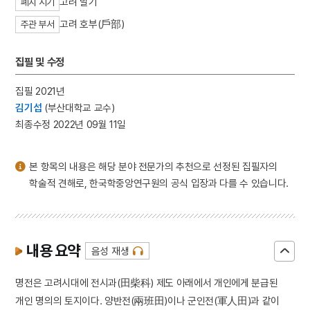
고려 말기
폐지 시기
3
소양인
고려 호부(戶部)
주관 부서
4
김경숙
5
장생전
집필 및 수정
6
간재집
집필 2021년
7
검은간토기
김기섭
(부산대학교 교수)
8
공덕보
최종수정 2022년 09월 11일
9
금호아시아나그룹
10
김자점
본 항목의 내용은 해당 분야 전문가의 추천으로 선정된 집필자의
학술적 견해로, 한국학중앙연구원의 공식 입장과 다를 수 있습니다.
내용 요약
음성 재생
명전은 고려시대에 전시과(田柴科) 제도 아래에서 개인에게 분급된
개인 명의의 토지이다. 양반전(兩班田)이나 군인전(軍人田)과 같이