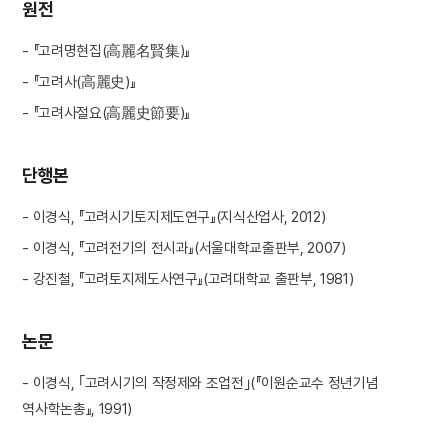
원전
- 『고려명현집(高麗名賢集)』
- 『고려사(高麗史)』
- 『고려사절요(高麗史節要)』
단행본
- 이경식, 『고려시기토지제도연구』(지식산업사, 2012)
- 이경식, 『고려전기의 전시과』(서울대학교출판부, 2007)
- 강진철, 『고려토지제도사연구』(고려대학교 출판부, 1981)
논문
- 이경식, ｢고려시기의 작정제와 조업전｣(『이원순교수 정년기념
역사학논총』, 1991)