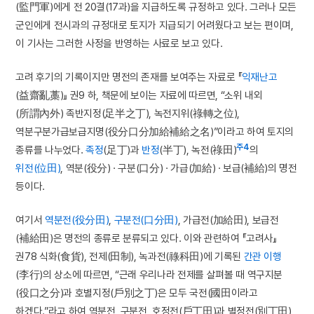
(監門軍)에게 전 20결(17과)을 지급하도록 규정하고 있다. 그러나 모든
군인에게 전시과의 규정대로 토지가 지급되기 어려웠다고 보는 편이며,
이 기사는 그러한 사정을 반영하는 사료로 보고 있다.
고려 후기의 기록이지만 명전의 존재를 보여주는 자료로 『
익재난고
(益齋亂藁)』 권9 하, 책문에 보이는 자료에 따르면, “소위 내외
(所謂內外) 족반지정(足半之丁), 녹전지위(祿轉之位),
역분구분가급보급지명(役分口分加給補給之名)”이라고 하여 토지의
주4
종류를 나누었다.
족정
(足丁)과
반정
(半丁), 녹전(祿田)
의
위전(位田)
, 역분(役分) · 구분(口分) · 가급(加給) · 보급(補給)의 명전
등이다.
여기서
역분전(役分田)
,
구분전(口分田)
, 가급전(加給田), 보급전
(補給田)은 명전의 종류로 분류되고 있다. 이와 관련하여 『고려사』
권78 식화(食貨), 전제(田制), 녹과전(祿科田)에 기록된
간관
이행
(李行)의 상소에 따르면, “근래 우리나라 전제를 살펴볼 때 역구지분
(役口之分)과 호별지정(戶別之丁)은 모두 국전(國田이라고
하겠다.”라고 하여 역분전, 구분전, 호정전(戶丁田)과 별정전(別丁田)