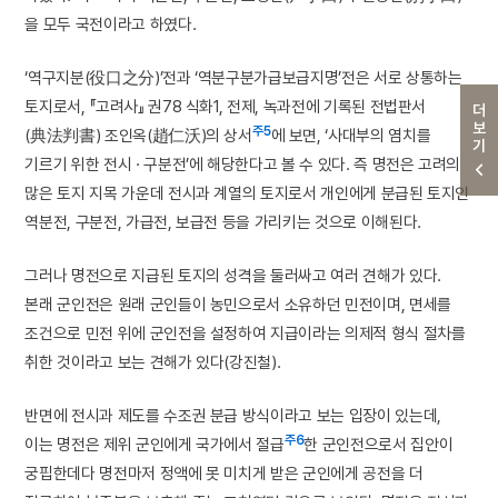
을 모두 국전이라고 하였다.
‘역구지분(役口之分)’전과 ‘역분구분가급보급지명’전은 서로 상통하는
토지로서, 『고려사』 권78 식화1, 전제, 녹과전에 기록된 전법판서
더보기
주5
(典法判書) 조인옥(趙仁沃)의 상서
에 보면, ‘사대부의 염치를
기르기 위한 전시 · 구분전’에 해당한다고 볼 수 있다. 즉 명전은 고려의
많은 토지 지목 가운데 전시과 계열의 토지로서 개인에게 분급된 토지인
역분전, 구분전, 가급전, 보급전 등을 가리키는 것으로 이해된다.
그러나 명전으로 지급된 토지의 성격을 둘러싸고 여러 견해가 있다.
본래 군인전은 원래 군인들이 농민으로서 소유하던 민전이며, 면세를
조건으로 민전 위에 군인전을 설정하여 지급이라는 의제적 형식 절차를
취한 것이라고 보는 견해가 있다(강진철).
반면에 전시과 제도를 수조권 분급 방식이라고 보는 입장이 있는데,
주6
이는 명전은 제위 군인에게 국가에서 절급
한 군인전으로서 집안이
궁핍한데다 명전마저 정액에 못 미치게 받은 군인에게 공전을 더