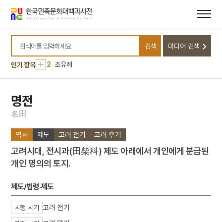
메뉴
본문
바로가기
바로가기
10
김자점
검색
미디어 검색
1
이달
검색어를 입력하세요
2
조유례
인기 항목
3
소양인
4
김경숙
명전
5
장생전
名
田
6
간재집
역사
제도
고려 전기
고려 후기
7
검은간토기
고려시대, 전시과(田柴科) 제도 아래에서 개인에게 분급된
8
공덕보
개인 명의의 토지.
9
금호아시아나그룹
10
김자점
제도/법령·제도
1
이달
고려 전기
시행 시기
2
조유례