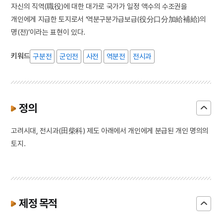
자신의 직역(職役)에 대한 대가로 국가가 일정 액수의 수조권을
개인에게 지급한 토지로서 ‘역분구분가급보급(役分口分加給補給)의
명(전)’이라는 표현이 있다.
키워드
구분전
군인전
사전
역분전
전시과
정의
고려시대, 전시과(田柴科) 제도 아래에서 개인에게 분급된 개인 명의의
토지.
제정 목적