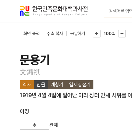
메뉴
본문
바로가기
바로가기
화면 출력
주소 복사
공유하기
100%
문용기
文鏞祺
역사
인물
개항기
일제강점기
1919년 4월 4일에 일어난 이리 장터 만세 시위를 
이칭
관제
호