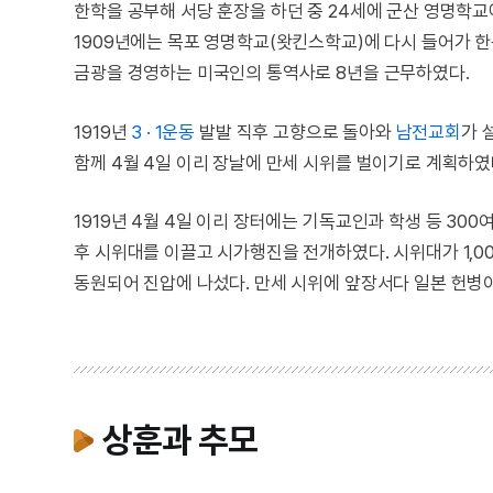
한학을 공부해 서당 훈장을 하던 중 24세에 군산 영명학교
1909년에는 목포 영명학교(왓킨스학교)에 다시 들어가 
금광을 경영하는 미국인의 통역사로 8년을 근무하였다.
1919년
3 · 1운동
발발 직후 고향으로 돌아와
남전교회
가 
함께 4월 4일 이리 장날에 만세 시위를 벌이기로 계획하였
1919년 4월 4일 이리 장터에는 기독교인과 학생 등 3
후 시위대를 이끌고 시가행진을 전개하였다. 시위대가 1,
동원되어 진압에 나섰다. 만세 시위에 앞장서다 일본 헌병이
상훈과 추모