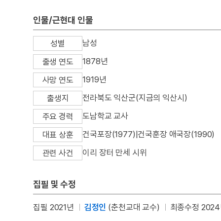
인물/근현대 인물
남성
성별
1878년
출생 연도
1919년
사망 연도
전라북도 익산군(지금의 익산시)
출생지
도남학교 교사
주요 경력
건국포장(1977)|건국훈장 애국장(1990)
대표 상훈
이리 장터 만세 시위
관련 사건
집필 및 수정
집필 2021년
김정인
(춘천교대 교수)
최종수정 2024