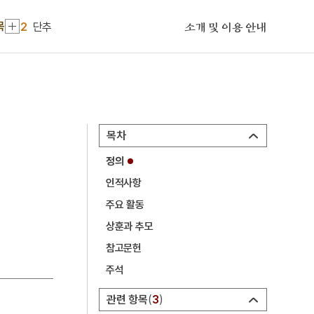
1
금성대군
목
2
단추
소개 및 이용 안내
3
에바다학교
4
이민환
5
전재수
6
강산제
목차
7
고부민란
정의
8
고성 계승사 백악기 퇴적구조
인적사항
9
대한민국
주요 활동
10
박상검
상훈과 추모
1
금성대군
참고문헌
주석
2
단추
3
에바다학교
관련 항목
3