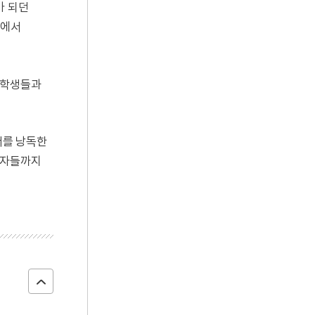
가 되던
산에서
 학생들과
서를 낭독한
동자들까지