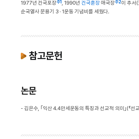
주1
주2
1977년 건국포장
, 1990년
건국훈장
애국장
이 추서
순국열사 문용기 3 · 1운동 기념비를 세웠다.
참고문헌
논문
- 김은수, ｢익산 4.4만세운동의 특징과 선교적 의미｣(『선교