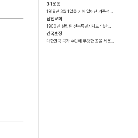
4
이민환
3·1운동
1919년 3월 1일을 기해 일어난 거족적인 독립만세운동.
5
전재수
남전교회
6
강산제
1900년 설립된 전북특별자치도 익산시 오산면 남전리의 장로교회.
건국훈장
7
고부민란
대한민국 국가 수립에 뚜렷한 공을 세운 자나 국가의 기초를 다지는 데 뚜렷한 공적이 있는 자에게 수여하는 훈장.
8
고성 계승사 백악기 퇴적구조
9
대한민국
10
박상검