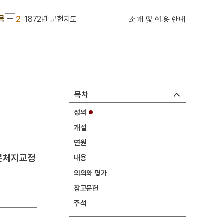
1
반야심경
2
1872년 군현지도
목
소개 및 이용 안내
3
개마고원
4
왕규의 난
5
육즙
6
지옥
목차
7
강경시장
정의
8
경복궁
개설
9
광주자연과학고등학교
연원
10
대증산성
·문체지교정
내용
1
반야심경
의의와 평가
참고문헌
2
1872년 군현지도
주석
3
개마고원