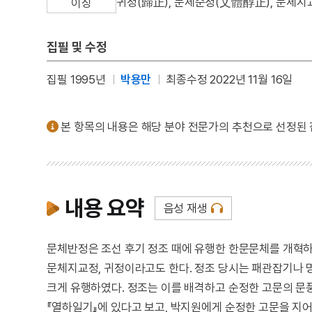
귀정(歸正), 문체순정(文體醇正), 문체
이칭
집필 및 수정
집필 1995년
박용만
최종수정 2022년 11월 16일
본 항목의 내용은 해당 분야 전문가의 추천으로 선정된
내용 요약
음성 재생
문체반정은 조선 후기 정조 때에 유행한 한문문체를 개혁하
문체지교정, 귀정이라고도 한다. 정조 당시는 패관잡기나 
크게 유행하였다. 정조는 이를 배격하고 순정한 고문의 문
『열하일기』에 있다고 보고, 박지원에게 순정한 고문을 지어