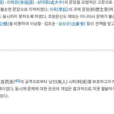
源)
·
이복원(李福源)
·
성대중(成大中)
의 문장을 모범적인 고문으로
 불순한 문장으로 지적하였다.
이옥(李鈺)
의 과체 문장(科體文章)에
도 응시하지 못하도록 하였다. 조정문신도 예외는 아니어서 문체가 
公轍)
을 비롯하여 이상황 · 김조순 ·
심상규(沈象奎)
등이 견책을 받
주2
(攻西派)
의 공격으로부터 남인(南人) 시파(時派)를 보호하고자 
정책이었다. 동시에 문체에 대한 관권의 개입은 결과적으로 자못 활발
된다.