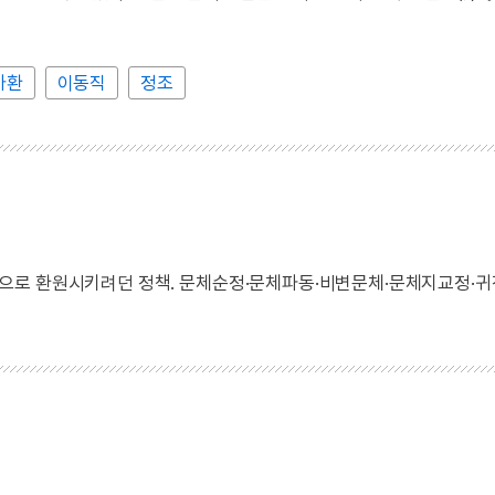
가환
이동직
정조
으로 환원시키려던 정책. 문체순정·문체파동·비변문체·문체지교정·귀