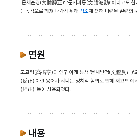
‘문체순정(文體醇正)’, ‘문체파동(文體波動)’이라고도 한다
능동적으로 헤쳐 나가기 위해
정조
에 의해 마련된 일련의 
연원
고교형(高橋亨)의 연구 이래 통상 ‘문체반정(文體反正)’으
(反正)’이란 용어가 지니는 정치적 함의로 인해 재고의 여지
(歸正)’ 등이 사용되었다.
내용