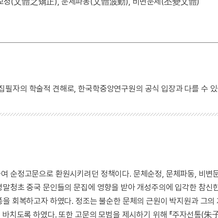
지교정(文體之矯正), 문체파동(文體波動), 비변문체(丕變文體)
 집필자의 학술적 견해로, 한국학중앙연구원의 공식 입장과 다를 수 있
여 순정고문으로 환원시키려던 정책이다. 문체순정, 문체파동, 비변문
명말청초 중국 문인들의 문집에 영향을 받아 개성주의에 입각한 참신
풍을 회복하고자 하였다. 정조는 불순한 문체의 근원이 박지원과 그의
 바치도록 하였다. 또한 고문의 모범을 제시하기 위해 『주자선통(朱子