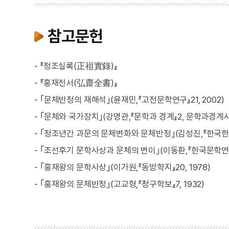
참고문헌
- 『정조실록(正祖實錄)』
- 『홍재전서(弘齋全書)』
- ｢문체반정의 재해석｣(윤재민,『고전문학연구』21, 2002)
- ｢문체와 국가장치｣(강명관,『문학과 경계』2, 문학과경계사,
- ｢정조년간 과문의 문체변화와 문체반정｣(김성진,『한국한문학
- ｢조선후기 문학사상과 문체의 변이｣(이동환,『한국문학연구입
- ｢홍재왕의 문학사상｣(이가원,『동방학지』20, 1978)
- ｢홍재왕의 문체반정｣(고교형,『청구학보』7, 1932)