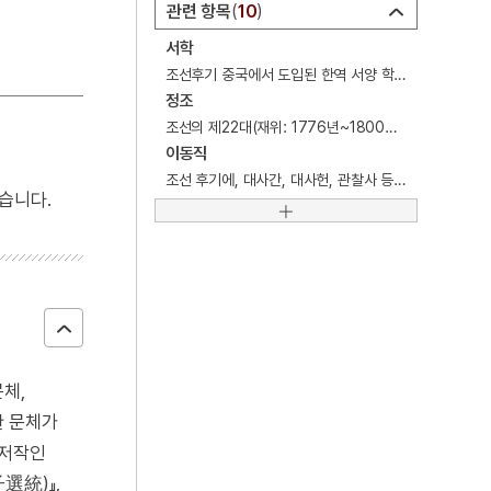
4
왕규의 난
관련 항목
10
5
육즙
서학
조선후기 중국에서 도입된 한역 서양 학술서적과 서양 과학기술문물과 이를 토대로 연구하던 학문.
6
지옥
정조
7
강경시장
조선의 제22대(재위: 1776년~1800년) 왕.
이동직
8
경복궁
조선 후기에, 대사간, 대사헌, 관찰사 등을 역임한 문신.
습니다.
9
광주자연과학고등학교
10
대증산성
체,
한 문체가
 저작인
選統)』,