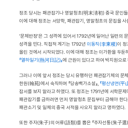
정조 당시는 패관잡기나 명말청초(明末淸初) 중국 문인들
이에 대해 정조는 서양학, 패관잡기, 명말청초의 문집을 사
‘문체반정’은 그 성격에 있어서 1792년에 일어난 일련의
성격을 띤다. 직접적 계기는 1792년
이동직(李東稷)
이 정
올린 것에서 시작되었다. 이에 대해 정조는 이가환을 두둔
『열하일기(熱河日記)』
에 근원이 있다고 하여 박지원으로 
그러나 이에 앞서 정조는 당시 유행하던 패관잡기체의 문체에
한원(翰苑)에서 숙직하며 『당송백가소설』,
『평산냉연(平
잡서를 보지 말라고 하였다. 또 정조는 1791년에 서학문
패관잡기를 금하려면 먼저 명말청초 문집부터 금해야 한다.
패관소기 및 일체의 중국 서적을 사오지 말라고 명하였다.
또한 주자(朱子)의 어류(語類)를 뽑은 『주자선통(朱子選