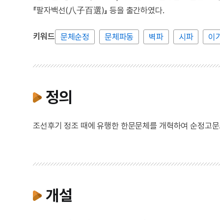
『팔자백선(八子百選)』 등을 출간하였다.
키워드
문체순정
문체파동
벽파
시파
이
정의
조선후기 정조 때에 유행한 한문문체를 개혁하여 순정고문
개설