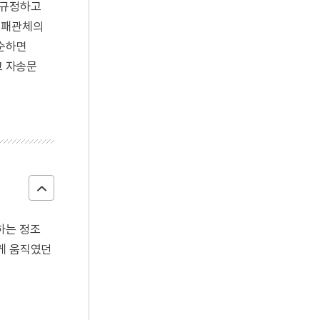
 규정하고
 패관체의
불순하면
고 자송문
하는 정조
하게 움직였던