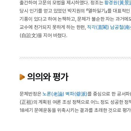
출간하여 고문의 모범을 제시하였다. 정조는
황경원(黃景
당시 인기를 얻고 있었던 박지원의 『열하일기』를 대표적인
기풍이 있다고 하여 논책하고, 문체가 불순한 자는 과거에
교수에 천거되지 못하게 하는 한편,
직각(直閣)
남공철(南
(自訟文)을 지어 바쳤다.
의의와 평가
문체반정은
노론(老論)
벽파(僻派)
를 중심으로 한 공서파
(正祖)의 계획된 여론 조성 정책으로 어느 정도 성공한 
18세기 문예운동을 위축시키는 결과를 초래한 것으로 평가