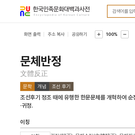
메뉴
본문
바로가기
바로가기
화면 출력
주소 복사
공유하기
100%
문체반정
文體反正
문학
개념
조선 후기
조선후기 정조 때에 유행한 한문문체를 개혁하여 순
·귀정.
이칭