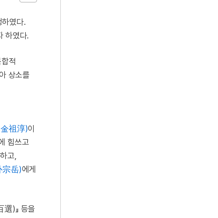
행하였다.
자 하였다.
복합적
삼아 상소를
(金祖淳)
이
에 힘쓰고
하고,
朴宗岳)
에게
百選)』 등을