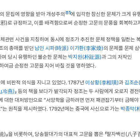
주1
의 문집에 영향을 받아 개성주의
에 입각한 참신한 문체가 크게 유
(邪)로 규정하고, 이를 배격함으로써 순정한 고문의 문풍을 회복하고
 문체관련 사건을 지칭하며 동시에 정조가 추진한 문체 정책을 일컫는 
조의 총애를 받던
남인
시파(時派)
이가환(李家煥)
의 문체를 문제 
하며 당시 유행하던 불순한 문체는
박지원(朴趾源)
과 그의 저작인
하여금 순정한 고문을 지어 바칠 것을 명하였다.
 비판적 의식을 지니고 있었다. 1787년
이상황(李相璜)
과
김조순
山冷燕)』
등의 책을 보다가 발각되자 정조는 두 사람에게 오로지 경전
제에 대한 대처방안으로 “서양학을 금하려면 먼저 패관잡기부터 금해야 
”는 원칙을 제시하였다. 1792년에는 중국에 사신으로 가는
박종악(
統)』을 비롯하여, 당송팔대가의 대표적 고문을 뽑은 『팔자백선(八子