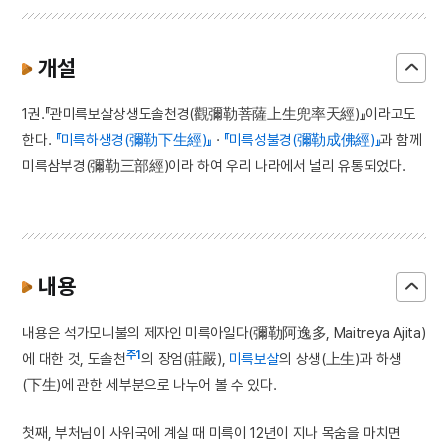
개설
1권.『관미륵보살상생도솔천경(觀彌勒菩薩上生兜率天經)』이라고도
한다.
『미륵하생경(彌勒下生經)』
·
『미륵성불경(彌勒成佛經)』
과 함께
미륵삼부경(彌勒三部經)이라 하여 우리 나라에서 널리 유통되었다.
내용
내용은 석가모니불의 제자인 미륵아일다(彌勒阿逸多, Maitreya Ajita)
주1
에 대한 것, 도솔천
의 장엄(莊嚴),
미륵보살
의 상생(上生)과 하생
(下生)에 관한 세부분으로 나누어 볼 수 있다.
첫째, 부처님이 사위국에 계실 때 미륵이 12년이 지나 목숨을 마치면