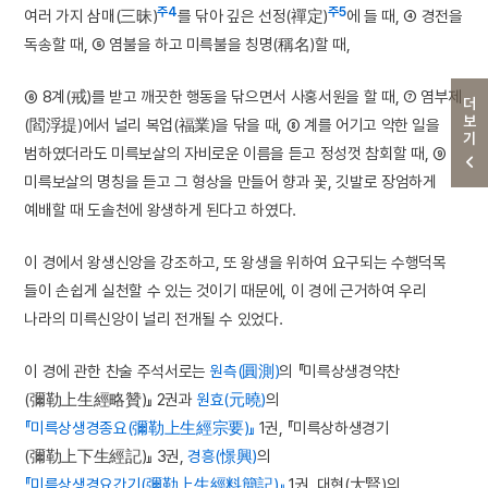
주4
주5
여러 가지 삼매(三昧)
를 닦아 깊은 선정(禪定)
에 들 때, ④ 경전을
독송할 때, ⑤ 염불을 하고 미륵불을 칭명(稱名)할 때,
⑥ 8계(戒)를 받고 깨끗한 행동을 닦으면서 사홍서원을 할 때, ⑦ 염부제
더보기
(閻浮提)에서 널리 복업(福業)을 닦을 때, ⑧ 계를 어기고 악한 일을
범하였더라도 미륵보살의 자비로운 이름을 듣고 정성껏 참회할 때, ⑨
미륵보살의 명칭을 듣고 그 형상을 만들어 향과 꽃, 깃발로 장엄하게
예배할 때 도솔천에 왕생하게 된다고 하였다.
이 경에서 왕생신앙을 강조하고, 또 왕생을 위하여 요구되는 수행덕목
들이 손쉽게 실천할 수 있는 것이기 때문에, 이 경에 근거하여 우리
나라의 미륵신앙이 널리 전개될 수 있었다.
이 경에 관한 찬술 주석서로는
원측(圓測)
의 『미륵상생경약찬
(彌勒上生經略贊)』 2권과
원효(元曉)
의
『미륵상생경종요(彌勒上生經宗要)』
1권, 『미륵상하생경기
(彌勒上下生經記)』 3권,
경흥(憬興)
의
『미륵상생경요간기(彌勒上生經料簡記)』
1권, 대현(大賢)의