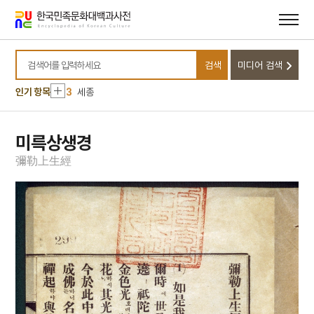
메뉴
본문
바로가기
바로가기
10
윤석중 동요집
1
금성대군
검색
미디어 검색
2
삼성중공업㈜
검색어를 입력하세요
3
세종
인기 항목
4
팔음
5
동학운동
미륵상생경
6
벽류정
彌
勒
上
生
經
7
살미
8
세조
9
운요호사건
10
윤석중 동요집
1
금성대군
2
삼성중공업㈜
3
세종