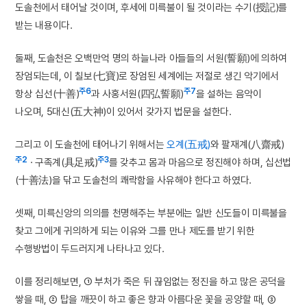
도솔천에서 태어날 것이며, 후세에 미륵불이 될 것이라는 수기(授記)를
받는 내용이다.
둘째, 도솔천은 오백만억 명의 하늘나라 아들들의 서원(誓願)에 의하여
장엄되는데, 이 칠보(七寶)로 장엄된 세계에는 저절로 생긴 악기에서
주6
주7
항상 십선(十善)
과 사홍서원(四弘誓願)
을 설하는 음악이
나오며, 5대신(五大神)이 있어서 갖가지 법문을 설한다.
그리고 이 도솔천에 태어나기 위해서는
오계(五戒)
와 팔재계(八齋戒)
주2
주3
· 구족계(具足戒)
를 갖추고 몸과 마음으로 정진해야 하며, 십선법
(十善法)을 닦고 도솔천의 쾌락함을 사유해야 한다고 하였다.
셋째, 미륵신앙의 의의를 천명해주는 부분에는 일반 신도들이 미륵불을
찾고 그에게 귀의하게 되는 이유와 그를 만나 제도를 받기 위한
수행방법이 두드러지게 나타나고 있다.
이를 정리해보면, ① 부처가 죽은 뒤 끊임없는 정진을 하고 많은 공덕을
쌓을 때, ② 탑을 깨끗이 하고 좋은 향과 아름다운 꽃을 공양할 때, ③