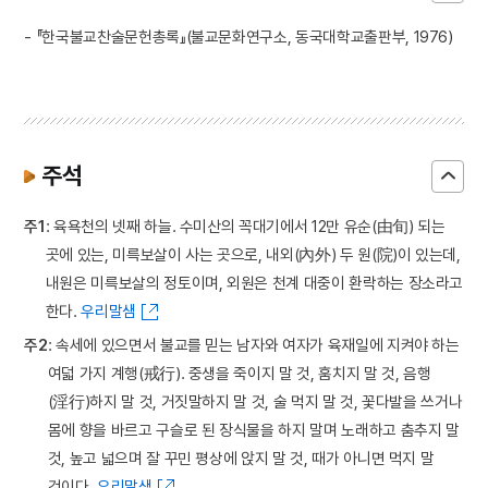
- 『한국불교찬술문헌총록』(불교문화연구소, 동국대학교출판부, 1976)
주석
주1
: 육욕천의 넷째 하늘. 수미산의 꼭대기에서 12만 유순(由旬) 되는
곳에 있는, 미륵보살이 사는 곳으로, 내외(內外) 두 원(院)이 있는데,
내원은 미륵보살의 정토이며, 외원은 천계 대중이 환락하는 장소라고
한다.
우리말샘
주2
: 속세에 있으면서 불교를 믿는 남자와 여자가 육재일에 지켜야 하는
여덟 가지 계행(戒行). 중생을 죽이지 말 것, 훔치지 말 것, 음행
(淫行)하지 말 것, 거짓말하지 말 것, 술 먹지 말 것, 꽃다발을 쓰거나
몸에 향을 바르고 구슬로 된 장식물을 하지 말며 노래하고 춤추지 말
것, 높고 넓으며 잘 꾸민 평상에 앉지 말 것, 때가 아니면 먹지 말
것이다.
우리말샘