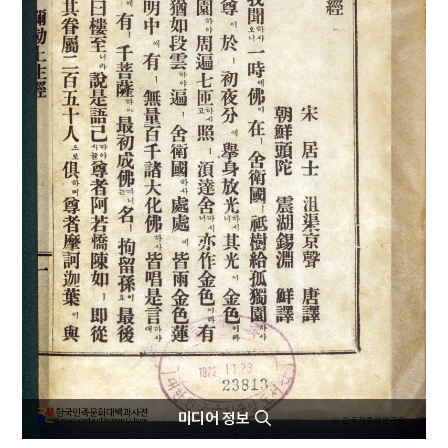
4
팔음
5
동학운동
6
벽류정
7
살미
8
세조
9
운요호사건
10
윤석중 동요집
미디어 정보