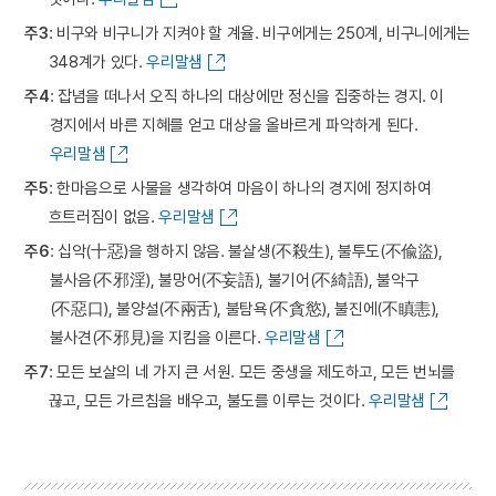
주3
: 비구와 비구니가 지켜야 할 계율. 비구에게는 250계, 비구니에게는
348계가 있다.
우리말샘
주4
: 잡념을 떠나서 오직 하나의 대상에만 정신을 집중하는 경지. 이
경지에서 바른 지혜를 얻고 대상을 올바르게 파악하게 된다.
우리말샘
주5
: 한마음으로 사물을 생각하여 마음이 하나의 경지에 정지하여
흐트러짐이 없음.
우리말샘
주6
: 십악(十惡)을 행하지 않음. 불살생(不殺生), 불투도(不偸盜),
불사음(不邪淫), 불망어(不妄語), 불기어(不綺語), 불악구
(不惡口), 불양설(不兩舌), 불탐욕(不貪慾), 불진에(不瞋恚),
불사견(不邪見)을 지킴을 이른다.
우리말샘
주7
: 모든 보살의 네 가지 큰 서원. 모든 중생을 제도하고, 모든 번뇌를
끊고, 모든 가르침을 배우고, 불도를 이루는 것이다.
우리말샘