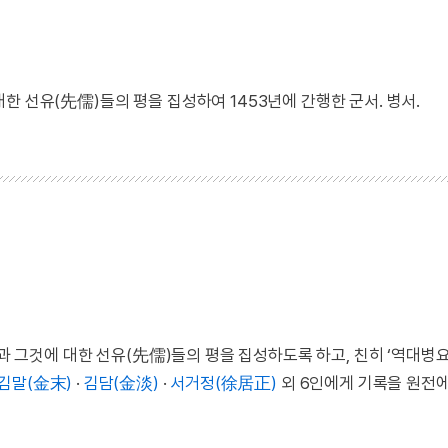
한 선유(先儒)들의 평을 집성하여 1453년에 간행한 군서. 병서.
 그것에 대한 선유(先儒)들의 평을 집성하도록 하고, 친히 ‘역대병
김말(金末)
·
김담(金淡)
·
서거정(徐居正)
외 6인에게 기록을 원전