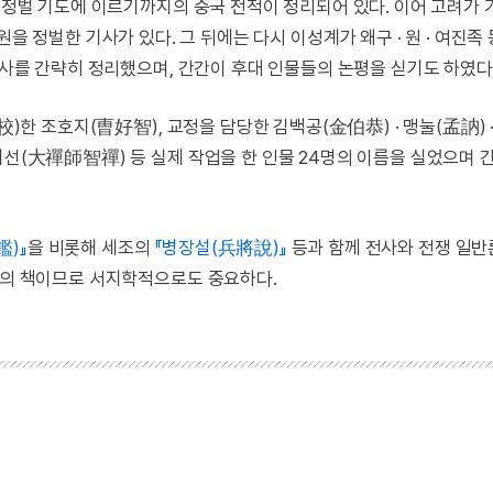
본 정벌 기도에 이르기까지의 중국 전적이 정리되어 있다. 이어 고려가 
원을 정벌한 기사가 있다. 그 뒤에는 다시 이성계가 왜구 · 원 · 여진족
 기사를 간략히 정리했으며, 간간이 후대 인물들의 논평을 싣기도 하였다
校)한 조호지(曺好智), 교정을 담당한 김백공(金伯恭) · 맹눌(孟訥) 
지선(大禪師智禪) 등 실제 작업을 한 인물 24명의 이름을 실었으며 
)』
을 비롯해 세조의
『병장설(兵將說)』
등과 함께 전사와 전쟁 일반
시기의 책이므로 서지학적으로도 중요하다.