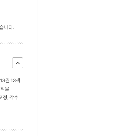
습니다.
3권 13책
외적을
교정, 각수