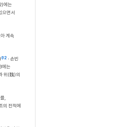
2)에는
있으면서
보아 계속
주2
)
· 손빈
권3에는
과 위(魏)의
를,
태조의 전적에