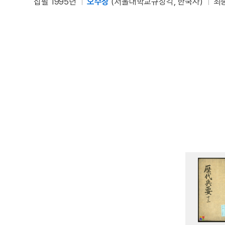
집필 1995년
오수창
(서울대학교규장각, 한국사)
최종