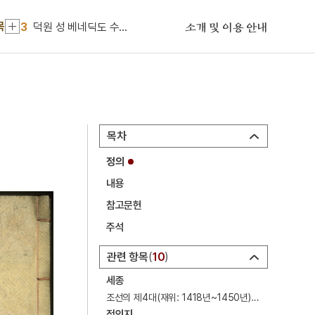
2
신동엽
목
3
덕원 성 베네딕도 수도원
소개 및 이용 안내
4
세조
5
대한간호협회
6
여수·순천 10·19사건
7
거문도
목차
8
거문도사건
정의
9
고수레
내용
10
대진대학교
참고문헌
1
금성대군
주석
2
신동엽
관련 항목
10
3
덕원 성 베네딕도 수도원
세종
4
세조
조선의 제4대(재위: 1418년~1450년) 왕.
정인지