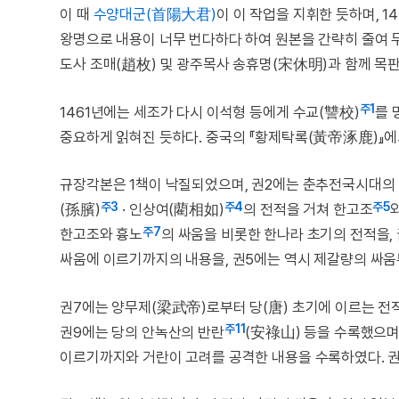
이 때
수양대군(首陽大君)
이 이 작업을 지휘한 듯하며, 14
왕명으로 내용이 너무 번다하다 하여 원본을 간략히 줄여 
도사 조매(趙枚) 및 광주목사 송휴명(宋休明)과 함께 목
주1
1461년에는 세조가 다시 이석형 등에게 수교(讐校)
를 
중요하게 읽혀진 듯하다. 중국의 『황제탁록(黃帝涿鹿)』
규장각본은 1책이 낙질되었으며, 권2에는 춘추전국시대의 한(
주3
주4
주5
(孫臏)
· 인상여(藺相如)
의 전적을 거쳐 한고조
주7
한고조와 흉노
의 싸움을 비롯한 한나라 초기의 전적을,
싸움에 이르기까지의 내용을, 권5에는 역시 제갈량의 싸움
권7에는 양무제(梁武帝)로부터 당(唐) 초기에 이르는 전적
주11
권9에는 당의 안녹산의 반란
(安祿山) 등을 수록했으며,
이르기까지와 거란이 고려를 공격한 내용을 수록하였다. 권