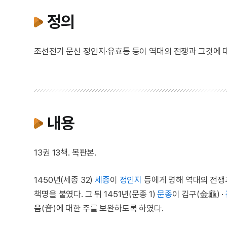
정의
조선전기 문신 정인지·유효통 등이 역대의 전쟁과 그것에 대
내용
13권 13책. 목판본.
1450년(세종 32)
세종
이
정인지
등에게 명해 역대의 전쟁과
책명을 붙였다. 그 뒤 1451년(문종 1)
문종
이 김구(金龜) ·
음(音)에 대한 주를 보완하도록 하였다.