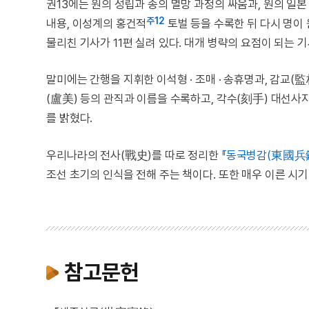
권13에는 원의 성립과 송의 멸망 과정의 싸움과, 원의 일
주12
내용, 이성계의 홍건적
토벌 등을 수록한 뒤 다시 명이 
물리친 기사가 11편 실려 있다. 대개 병략의 요점이 되는
말미에는 간행을 지휘한 이석형 · 조매 · 송휴명과, 감교(監
(盧美) 등의 관직과 이름을 수록하고, 각수(刻手) 대선사
를 밝혔다.
우리나라의 전사(戰史)를 따로 정리한
『동국병감(東國兵鑑
조선 초기의 인식을 전해 주는 책이다. 또한 매우 이른 
참고문헌