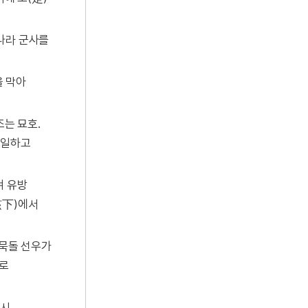
위나라 군사를
을 막아
조는 묘호.
통일하고
켜 유방
垓下)에서
 묵돌 선우가
으로
다시