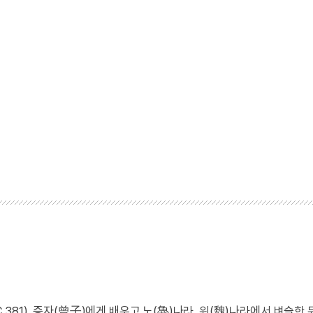
C.381). 증자(曾子)에게 배우고 노(魯)나라, 위(魏)나라에서 벼슬한 