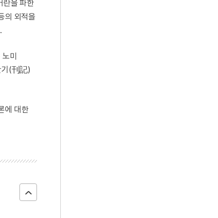
거란을 파한
 등의 외적을
.
· 노미
간기(刊記)
론에 대한