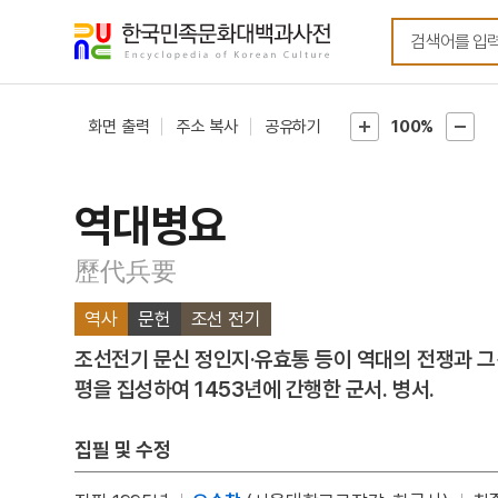
메뉴
본문
바로가기
바로가기
화면 출력
주소 복사
공유하기
100%
역대병요
歷代兵要
역사
문헌
조선 전기
조선전기 문신 정인지·유효통 등이 역대의 전쟁과 그
평을 집성하여 1453년에 간행한 군서. 병서.
집필 및 수정