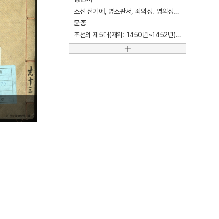
5
대한간호협회
조선 전기에, 병조판서, 좌의정, 영의정부사 등을 역임한 문신.
6
여수·순천 10·19사건
문종
조선의 제5대(재위: 1450년~1452년) 왕.
7
거문도
8
거문도사건
9
고수레
10
대진대학교