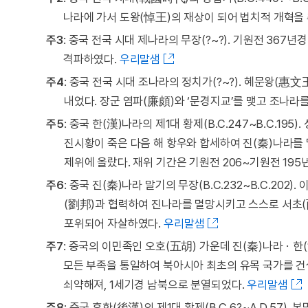
나라에 가서 도왕(悼王)의 재상이 되어 법치적 개혁을
주3
: 중국 전국 시대 제나라의 무장(?~?). 기원전 367
격파하였다.
우리말샘
주4
: 중국 전국 시대 조나라의 정치가(?~?). 혜문왕(惠
내었다. 장군 염파(廉頗)와 ‘문경지교’를 맺고 조나라
주5
: 중국 한(漢)나라의 제1대 황제(B.C.247~B.C.195
진시황이 죽은 다음 해 항우와 합세하여 진(秦)나라를
제위에 올랐다. 재위 기간은 기원전 206~기원전 195
주6
: 중국 진(秦)나라 말기의 무장(B.C.232~B.C.202
(劉邦)과 협력하여 진나라를 멸망시키고 스스로 서초(
포위되어 자살하였다.
우리말샘
주7
: 중국의 이민족인 오호(五胡) 가운데 진(秦)나라ㆍ한
모든 부족을 통일하여 북아시아 최초의 유목 국가를 건
쇠약해져, 1세기경 남북으로 분열되었다.
우리말샘
주8
: 중국 후한(後漢)의 제1대 황제(B.C.6?~A.D.57