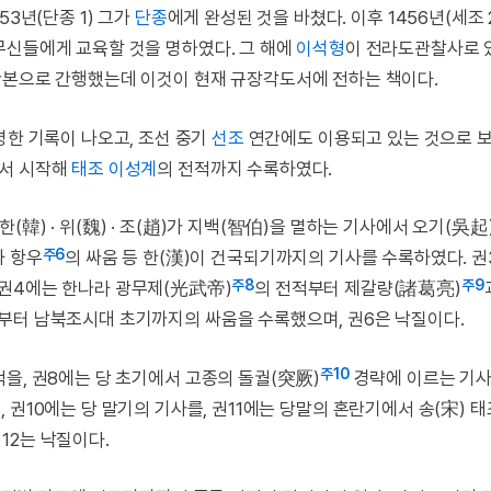
53년(단종 1) 그가
단종
에게 완성된 것을 바쳤다. 이후 1456년(세조 
무신들에게 교육할 것을 명하였다. 그 해에
이석형
이 전라도관찰사로 
판본으로 간행했는데 이것이 현재 규장각도서에 전하는 책이다.
명한 기록이 나오고, 조선 중기
선조
연간에도 이용되고 있는 것으로 
에서 시작해
태조 이성계
의 전적까지 수록하였다.
韓) · 위(魏) · 조(趙)가 지백(智伯)을 멸하는 기사에서 오기(吳起
주6
와 항우
의 싸움 등 한(漢)이 건국되기까지의 기사를 수록하였다. 
주8
주9
 권4에는 한나라 광무제(光武帝)
의 전적부터 제갈량(諸葛亮)
부터 남북조시대 초기까지의 싸움을 수록했으며, 권6은 낙질이다.
주10
을, 권8에는 당 초기에서 고종의 돌궐(突厥)
경략에 이르는 기사
 권10에는 당 말기의 기사를, 권11에는 당말의 혼란기에서 송(宋) 
12는 낙질이다.