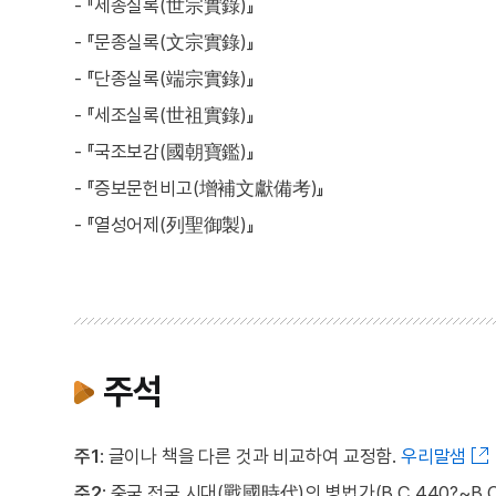
- 『세종실록(世宗實錄)』
- 『문종실록(文宗實錄)』
- 『단종실록(端宗實錄)』
- 『세조실록(世祖實錄)』
- 『국조보감(國朝寶鑑)』
- 『증보문헌비고(增補文獻備考)』
- 『열성어제(列聖御製)』
주석
주1
: 글이나 책을 다른 것과 비교하여 교정함.
우리말샘
주2
: 중국 전국 시대(戰國時代)의 병법가(B.C.440?~B.