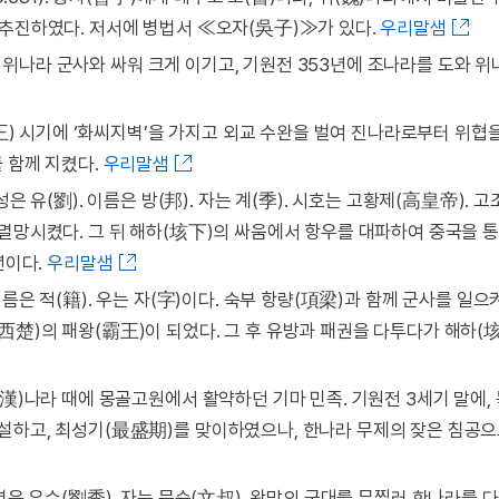
 추진하였다. 저서에 병법서 ≪오자(吳子)≫가 있다.
우리말샘
년경 위나라 군사와 싸워 크게 이기고, 기원전 353년에 조나라를 도와 
文王) 시기에 ‘화씨지벽’을 가지고 외교 수완을 벌여 진나라로부터 위협
를 함께 지켰다.
우리말샘
). 성은 유(劉). 이름은 방(邦). 자는 계(季). 시호는 고황제(高皇帝). 고
 멸망시켰다. 그 뒤 해하(垓下)의 싸움에서 항우를 대파하여 중국을 
년이다.
우리말샘
). 이름은 적(籍). 우는 자(字)이다. 숙부 항량(項梁)과 함께 군사를 일으
西楚)의 패왕(霸王)이 되었다. 그 후 유방과 패권을 다투다가 해하(
(漢)나라 때에 몽골고원에서 활약하던 기마 민족. 기원전 3세기 말에,
설하고, 최성기(最盛期)를 맞이하였으나, 한나라 무제의 잦은 침공
). 본명은 유수(劉秀). 자는 문숙(文叔). 왕망의 군대를 무찔러 한나라를 