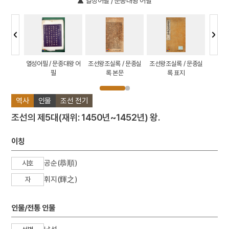
열성어필 / 문종대왕 어필
 태호
열성어필 / 문종대왕 어
조선왕조실록 / 문종실
조선왕조실록 / 문종실
구리 동
필
록 본문
록 표지
종과 현
역사
인물
조선 전기
조선의 제5대(재위: 1450년~1452년) 왕.
이칭
공순(恭順)
시호
휘지(輝之)
자
인물/전통 인물