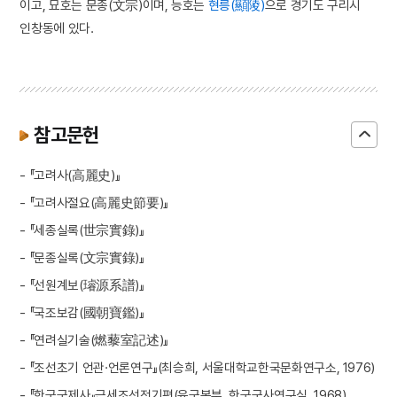
이고, 묘호는 문종(文宗)이며, 능호는
현릉(顯陵)
으로 경기도 구리시
인창동에 있다.
참고문헌
- 『고려사(高麗史)』
- 『고려사절요(高麗史節要)』
- 『세종실록(世宗實錄)』
- 『문종실록(文宗實錄)』
- 『선원계보(璿源系譜)』
- 『국조보감(國朝寶鑑)』
- 『연려실기술(燃藜室記述)』
- 『조선초기 언관·언론연구』(최승희, 서울대학교한국문화연구소, 1976)
- 『한국군제사』근세조선전기편(육군본부, 한국군사연구실, 1968)