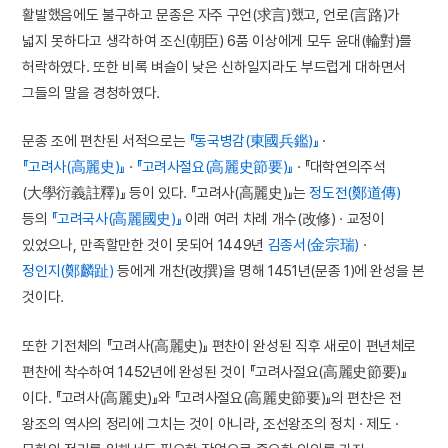
활발했음에도 불구하고 문종은 자주 구언(求言)했고, 언로(言路)가
넓지 못하다고 생각하여 조신(朝臣) 6품 이상에게 모두 윤대(輪對)를
허락하였다. 또한 비록 벼슬이 낮은 신하일지라도 부드럽게 대하면서
그들의 말을 경청하였다.
문종 조에 편찬된 서적으로는
『동국병감(東國兵鑑)』
·
『고려사(高麗史)』
·
『고려사절요(高麗史節要)』
· 『대학연의주석
(大學衍義註釋)』 등이 있다. 『고려사(高麗史)』는
정도전(鄭道傳)
등의
『고려국사(高麗國史)』
이래 여러 차례 개수(改修) · 교정이
있었으나, 만족할만한 것이 못되어 1449년
김종서(金宗瑞)
·
정인지(鄭麟趾)
등에게 개찬(改撰)을 명해 1451년(문종 1)에 완성을 본
것이다.
또한 기전체의 『고려사(高麗史)』 편찬이 완성된 직후 새로이 편년체로
편찬에 착수하여 1452년에 완성된 것이 『고려사절요(高麗史節要)』
이다. 『고려사(高麗史)』와 『고려사절요(高麗史節要)』의 편찬은 전
왕조의 역사의 정리에 그치는 것이 아니라, 조선왕조의 정치 · 제도 ·