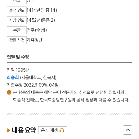
남성
성별
1414년(태종 14)
출생 연도
1452년(문종 2)
사망 연도
전주(全州)
본관
계유정난
관련 사건
집필 및 수정
집필 1995년
최승희
(서울대학교, 한국사)
최종수정 2022년 09월 04일
본 항목의 내용은 해당 분야 전문가의 추천으로 선정된 집필자의
학술적 견해로, 한국학중앙연구원의 공식 입장과 다를 수 있습니다.
내용 요약
음성 재생