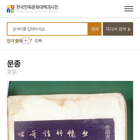
3
금성대군
메뉴
본문
바로가기
바로가기
4
육즙
5
눈물 젖은 두만강
검색
미디어 검색
6
북정록
검색어를 입력하세요
7
오복
인기 항목
8
최명희문학관
9
측우기
문종
10
10·26사태
文
宗
1
고양 송포 백송
2
5·16
3
금성대군
4
육즙
5
눈물 젖은 두만강
6
북정록
7
오복