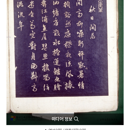
8
최명희문학관
9
측우기
10
10·26사태
미디어 정보