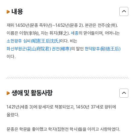
내용
재위 1450년(문종 즉위년)∼1452년(문종 2). 본관은 전주(全州).
이름은 이향(李珦), 자는 휘지(輝之).
세종
의 맏아들이며, 어머니는
소헌왕후 심씨(昭憲王后沈氏)
이다. 비는
화산부원군(花山府院君) 권전(權專)
의 딸인
현덕왕후(顯德王后)
이다.
생애 및 활동사항
1421년(세종 3)에 왕세자로 책봉되었고, 1450년 37세로 왕위에
올랐다.
문종은 학문을 좋아했고 학자(집현전 학사)들을 아끼고 사랑하였다.