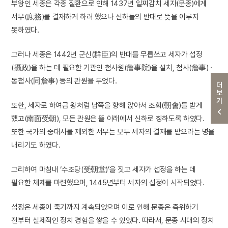
부왕인 세종은 각종 질환으로 인해 1437년 일찌감치 세자(문종)에게
서무(庶務)를 결재하게 하려 했으나 신하들의 반대로 뜻을 이루지
못하였다.
그러나 세종은 1442년 군신(群臣)의 반대를 무릅쓰고 세자가 섭정
(攝政)을 하는 데 필요한 기관인 첨사원(詹事院)을 설치, 첨사(詹事) ·
동첨사(同詹事) 등의 관원을 두었다.
더보기
또한, 세자로 하여금 왕처럼 남쪽을 향해 앉아서 조회(朝會)를 받게
했고(南面受朝), 모든 관원은 뜰 아래에서 신하로 칭하도록 하였다.
또한 국가의 중대사를 제외한 서무는 모두 세자의 결재를 받으라는 명을
내리기도 하였다.
그리하여 마침내 ‘수조당(受朝堂)’을 짓고 세자가 섭정을 하는 데
필요한 체제를 마련했으며, 1445년부터 세자의 섭정이 시작되었다.
섭정은 세종이 죽기까지 계속되었으며 이로 인해 문종은 즉위하기
전부터 실제적인 정치 경험을 쌓을 수 있었다. 따라서, 문종 시대의 정치