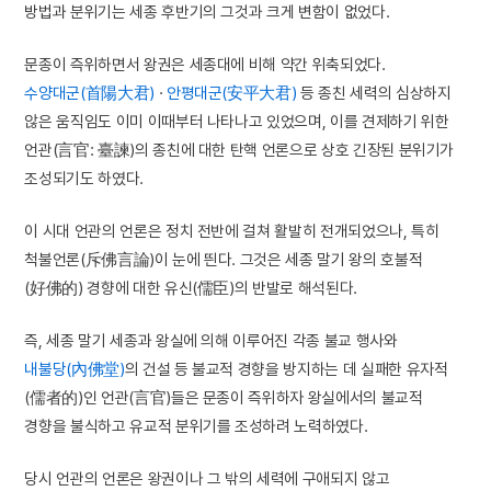
방법과 분위기는 세종 후반기의 그것과 크게 변함이 없었다.
문종이 즉위하면서 왕권은 세종대에 비해 약간 위축되었다.
수양대군(首陽大君)
·
안평대군(安平大君)
등 종친 세력의 심상하지
않은 움직임도 이미 이때부터 나타나고 있었으며, 이를 견제하기 위한
언관(言官: 臺諫)의 종친에 대한 탄핵 언론으로 상호 긴장된 분위기가
조성되기도 하였다.
이 시대 언관의 언론은 정치 전반에 걸쳐 활발히 전개되었으나, 특히
척불언론(斥佛言論)이 눈에 띈다. 그것은 세종 말기 왕의 호불적
(好佛的) 경향에 대한 유신(儒臣)의 반발로 해석된다.
즉, 세종 말기 세종과 왕실에 의해 이루어진 각종 불교 행사와
내불당(內佛堂)
의 건설 등 불교적 경향을 방지하는 데 실패한 유자적
(儒者的)인 언관(言官)들은 문종이 즉위하자 왕실에서의 불교적
경향을 불식하고 유교적 분위기를 조성하려 노력하였다.
당시 언관의 언론은 왕권이나 그 밖의 세력에 구애되지 않고