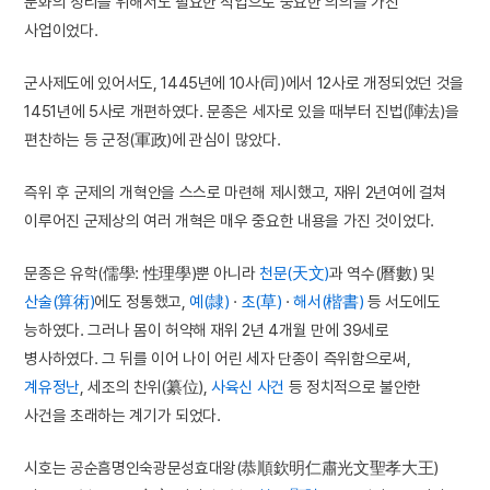
문화의 정리를 위해서도 필요한 작업으로 중요한 의의를 가진
사업이었다.
군사제도에 있어서도, 1445년에 10사(司)에서 12사로 개정되었던 것을
1451년에 5사로 개편하였다. 문종은 세자로 있을 때부터 진법(陣法)을
편찬하는 등 군정(軍政)에 관심이 많았다.
즉위 후 군제의 개혁안을 스스로 마련해 제시했고, 재위 2년여에 걸쳐
이루어진 군제상의 여러 개혁은 매우 중요한 내용을 가진 것이었다.
문종은 유학(儒學: 性理學)뿐 아니라
천문(天文)
과 역수(曆數) 및
산술(算術)
에도 정통했고,
예(隷)
·
초(草)
·
해서(楷書)
등 서도에도
능하였다. 그러나 몸이 허약해 재위 2년 4개월 만에 39세로
병사하였다. 그 뒤를 이어 나이 어린 세자 단종이 즉위함으로써,
계유정난
, 세조의 찬위(纂位),
사육신 사건
등 정치적으로 불안한
사건을 초래하는 계기가 되었다.
시호는 공순흠명인숙광문성효대왕(恭順欽明仁肅光文聖孝大王)