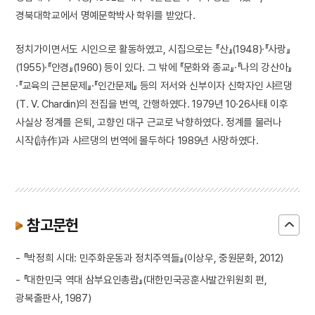
경북대학교에서 명예문학박사 학위를 받았다.
정치가이면서도 시인으로 활동하였고, 시집으로는 『산』(1948)·『사랑』
(1955)·『안경』(1960) 등이 있다. 그 밖에 『문화와 종교』·『나의 강산아』
·『교육의 근본문제』·『인간문제』 등의 저서와 신부이자 신학자인 샤르댕
(T. V. Chardin)의 전집을 번역, 간행하였다. 1979년 10·26사태 이후
사실상 정계를 은퇴, 고향인 대구 근교로 낙향하였다. 정계를 물러나
시작(詩作)과 샤르댕의 번역에 몰두하다 1989년 사망하였다.
참고문헌
- 『박정희 시대: 민주화운동과 정치주역들』(이상우, 중원문화, 2012)
- 『대한민국 역대 삼부요인총람』(대한민국공훈사발간위원회 편,
광복출판사, 1987)