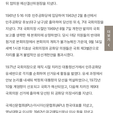
뒤 참의원 예산결산위원장을 지냈다.
1961년 5·16 이후 민주공화당에 입당하여 1963년 2월 총선에서
민주공화당 후보(대구 남구)로 출마하여 당선된 뒤 6, 7대 국회의장을
지냈다. 7대 국회의장 시절인 1969년 8월 7일 개헌안 발의의 국회
더보기
보고를 생략한 채 본회의에 상정하였다. 당시 야당 의원들의 반대와
점거로 본회의장에서 본회의의 개최가 불가능해진 가운데, 9월 14일
새벽 1시경 이효상 국회의장과 공화당 의원들은 국회 제3별관으로
자리를 옮겨 불법적인 삼선개헌안을 통과시켰다.
1971년 국회의장으로 재직 시절 치러진 대통령선거에서 민주공화당
유세반으로 각지를 순회하며 선거유세 활동을 벌였다. 유세 과정에서
안보 논리를 내세워 박정희 대통령의 당선을 역설하였으나, 1972년
10월 계엄령이 선포되고 국회가 해산되었고, 다음해 치러진 제9대
국회의원 선거에 출마해 당선된 뒤 공화당 의장서리를 지냈다.
국제신문협회(IPU)·아시아신문협회(APU) 한국대표를 지냈고,
영남대학교 이사장, 1962년 대구매일신문사 이사 등을 지냈고,