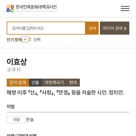
메뉴
본문
바로가기
바로가기
10
달서구
검색
미디어 검색
1
금성대군
검색어를 입력하세요
2
신위
인기 항목
3
이리역 폭발 사고
4
북조선임시인민위원회
이효상
5
반야심경
李
孝
祥
6
개성 경천사지 십층석탑
정치·법제
인물
대한제국기
현대
7
경북대학교 상주캠퍼스
해방 이후 『산』, 『사랑』, 『안경』 등을 저술한 시인. 정치인.
8
국방비
9
님의 침묵
이칭
10
달서구
한솔
이칭
1
금성대군
2
신위