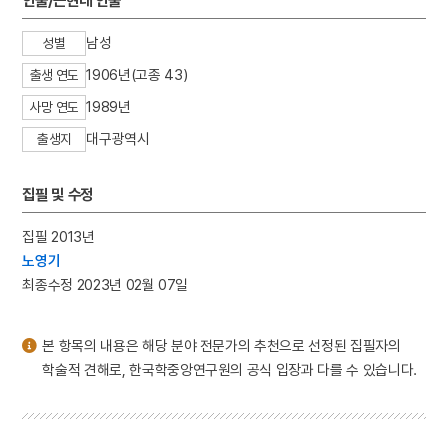
인물/근현대 인물
3
이리역 폭발 사고
4
북조선임시인민위원회
남성
성별
5
반야심경
1906년(고종 43)
출생 연도
6
개성 경천사지 십층석탑
1989년
사망 연도
7
경북대학교 상주캠퍼스
대구광역시
출생지
8
국방비
9
님의 침묵
집필 및 수정
10
달서구
집필 2013년
노영기
최종수정 2023년 02월 07일
본 항목의 내용은 해당 분야 전문가의 추천으로 선정된 집필자의
학술적 견해로, 한국학중앙연구원의 공식 입장과 다를 수 있습니다.