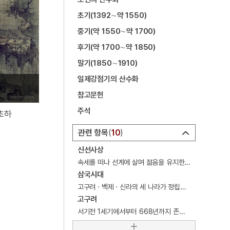
5
5·16
초기(1392∼약 1550)
6
강산제
중기(약 1550∼약 1700)
7
개
후기(약 1700∼약 1850)
8
고부민란
말기(1850∼1910)
9
고성 계승사 백악기 퇴적구조
일제강점기의 산수화
10
대진대학교
참고문헌
주석
초하
관련 항목
10
신선사상
속세를 떠나 선계에 살며 젊음을 유지한 채 장생불사한다는 신선의 존재에 이를 수 있다고 여기는 도교교리. 도교사상.
삼국시대
고구려 · 백제 · 신라의 세 나라가 정립하였던 한국사의 한 시기.
고구려
서기전 1세기에서부터 668년까지 존속한 고대 왕국.