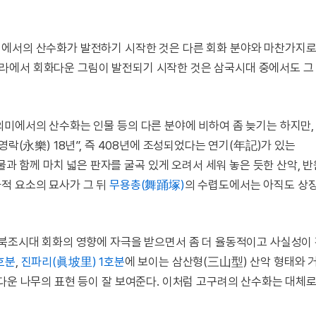
미에서의 산수화가 발전하기 시작한 것은 다른 회화 분야와 마찬가지
라에서 회화다운 그림이 발전되기 시작한 것은 삼국시대 중에서도 그
의미에서의 산수화는 인물 등의 다른 분야에 비하여 좀 늦기는 하지만
영락(永樂) 18년”, 즉 408년에 조성되었다는 연기(年記)가 있는
과 함께 마치 넓은 판자를 굴곡 있게 오려서 세워 놓은 듯한 산악, 
적 요소의 묘사가 그 뒤
무용총(舞踊塚)
의 수렵도에서는 아직도 상
남북조시대 회화의 영향에 자극을 받으면서 좀 더 율동적이고 사실성이
호분
,
진파리(眞坡里) 1호분
에 보이는 삼산형(三山型) 산악 형태와 
무다운 나무의 표현 등이 잘 보여준다. 이처럼 고구려의 산수화는 대체