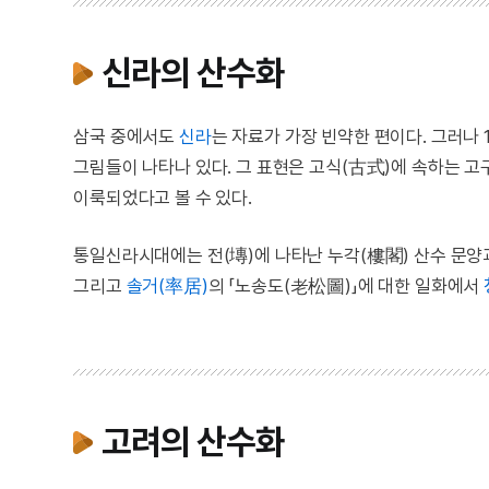
신라의 산수화
삼국 중에서도
신라
는 자료가 가장 빈약한 편이다. 그러나
그림들이 나타나 있다. 그 표현은 고식(古式)에 속하는 
이룩되었다고 볼 수 있다.
통일신라시대에는 전(塼)에 나타난 누각(樓閣) 산수 문양
그리고
솔거(率居)
의 「노송도(老松圖)」에 대한 일화에서
고려의 산수화