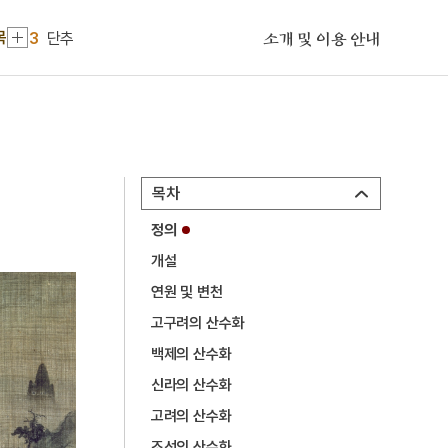
2
금성대군
목
3
단추
소개 및 이용 안내
4
에바다학교
5
5·16
6
강산제
7
개
목차
8
고부민란
정의
9
고성 계승사 백악기 퇴적구조
개설
10
대진대학교
연원 및 변천
1
이민환
고구려의 산수화
2
금성대군
백제의 산수화
신라의 산수화
3
단추
고려의 산수화
4
에바다학교
조선의 산수화