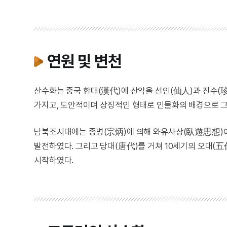
연원 및 변천
산수화는 중국 한대(漢代)에 산악을 선인(仙人)과 진수(
가지고, 도안적이며 상징적인 형태로 인물화의 배경으로 
남북조시대에는 종병(宗炳)에 의해 와유사상(臥遊思想)이
발전하였다. 그리고 당대(唐代)를 거쳐 10세기의 오대(
시작하였다.