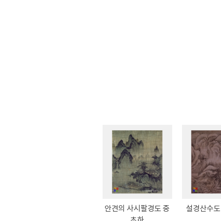
안견의 사시팔경도 중
설경산수도 
초하