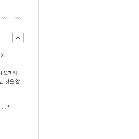
않아
다 오히려
던 것을 알
초 금속