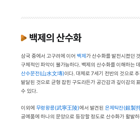
백제의 산수화
삼국 중에서 고구려에 이어
백제
가 산수화를 발전시켰던 것
구체적인 파악이 불가능하다. 백제의 산수화를 이해하는 데
산수문전(山水文塼)
이다. 대체로 7세기 전반의 것으로
발달된 것으로 균형 잡힌 구도라든가 공간감과 깊이감의 표
수 있다.
이외에
무령왕릉(武寧王陵)
에서 발견된
은제탁잔(銀製托
공예품에 하나의 문양으로 등장할 정도로 산수화가 활발하게