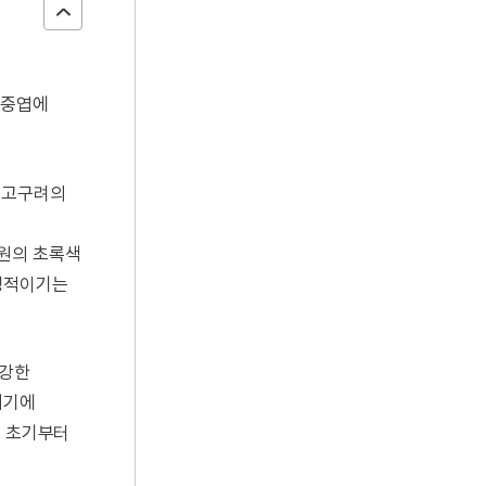
로
 중엽에
, 고구려의
반원의 초록색
징적이기는
 강한
거기에
로 초기부터