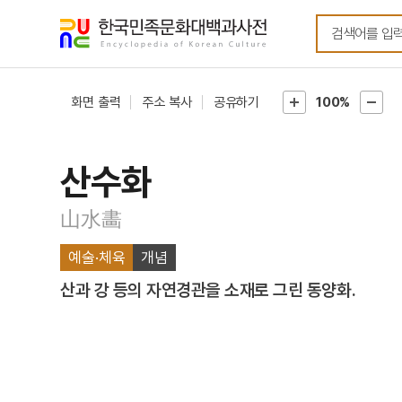
메뉴
본문
바로가기
바로가기
화면 출력
주소 복사
공유하기
100%
산수화
山水畵
예술·체육
개념
산과 강 등의 자연경관을 소재로 그린 동양화.