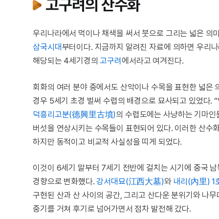
고구려의 산수화
우리나라에서 먹이나 채색을 써서 붓으로 그리는 넓은 의
삼국시대
부터이다. 지금까지 알려진 자료에 의하면 우리나
해당되는 4세기경의
고구려
에서라고 여겨진다.
회화의 여러 분야 중에서도 산악이나 수목을 표현한 넓은 
경우 5세기 초경 벌써 수렵의 배경으로 묘사되고 있었다. “
덕흥리고분(德興里古墳)
의 수렵도에는 사냥하는 기마인물
버섯을 연상시키는 수목들이 표현되어 있다. 이러한 산수화
하지만 동적이고 비교적 사실성을 띠게 되었다.
이것이 6세기 말부터 7세기 전반에 걸치는 시기에 중국 
경향으로 변화했다.
강서대묘(江西大墓)
와
내리(內里) 1
구현된 산과 산 사이의 공간, 그리고 산다운 분위기와 나
중기를 거쳐 후기로 넘어가면서 점차 발전해 갔다.