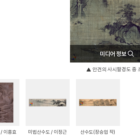
미디어 정보
안견의 사시팔경도 중 
/ 이흥효
미법산수도 / 이정근
산수도(장승업 작)