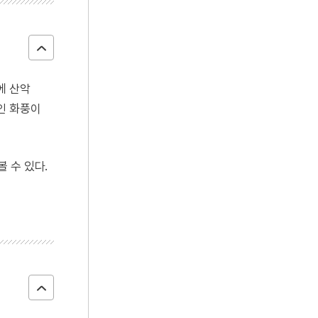
에 산악
인 화풍이
 수 있다.