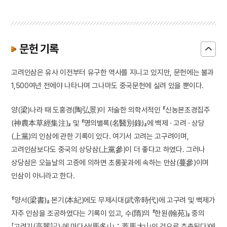
문헌 기록
고려인삼은 유사 이전부터 유구한 역사를 지니고 있지만, 문헌에는 불과
1,500여년 전에야 나타나며 그나마도 중국문헌에 실려 있을 뿐이다.
양(梁)나라 때 도홍경(陶弘景)이 저술한 의학서적인 『신농본초경집주
(神農本草經集注)』 및 『명의별록(名醫別錄)』에 백제 · 고려 · 상당
(上黨)의 인삼에 관한 기록이 있다. 여기서 고려는 고구려이며,
고려인삼보다도 중국의 상당삼(上黨參)이 더 좋다고 하였다. 그러나
상당삼은 오늘날의 고증에 의하면 초롱꽃과에 속하는 만삼(蔓參)이며
인삼이 아니라고 한다.
『양서(梁書)』 본기(本紀)에도 무제시대(武帝時代)에 고구려 및 백제가
자주 인삼을 조공하였다는 기록이 있고, 수(隋)의 『한원(翰苑)』 중의
「고려기(高麗記)」에 마다산(馬多山：蓋馬大山인 것으로 추측된다)에