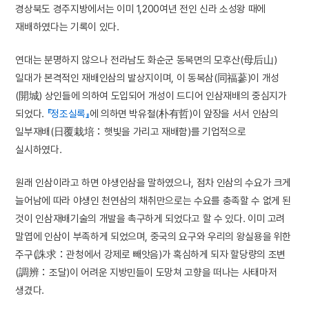
경상북도 경주지방에서는 이미 1,200여년 전인 신라 소성왕 때에
재배하였다는 기록이 있다.
연대는 분명하지 않으나 전라남도 화순군 동복면의 모후산(母后山)
일대가 본격적인 재배인삼의 발상지이며, 이 동복삼(同福蔘)이 개성
(開城) 상인들에 의하여 도입되어 개성이 드디어 인삼재배의 중심지가
되었다.
『정조실록』
에 의하면 박유철(朴有哲)이 앞장을 서서 인삼의
일부재배(日覆栽培：햇빛을 가리고 재배함)를 기업적으로
실시하였다.
원래 인삼이라고 하면 야생인삼을 말하였으나, 점차 인삼의 수요가 크게
늘어남에 따라 야생인 천연삼의 채취만으로는 수요를 충족할 수 없게 된
것이 인삼재배기술의 개발을 촉구하게 되었다고 할 수 있다. 이미 고려
말엽에 인삼이 부족하게 되었으며, 중국의 요구와 우리의 왕실용을 위한
주구(誅求：관청에서 강제로 빼앗음)가 혹심하게 되자 할당량의 조변
(調辨：조달)이 어려운 지방민들이 도망쳐 고향을 떠나는 사태마저
생겼다.