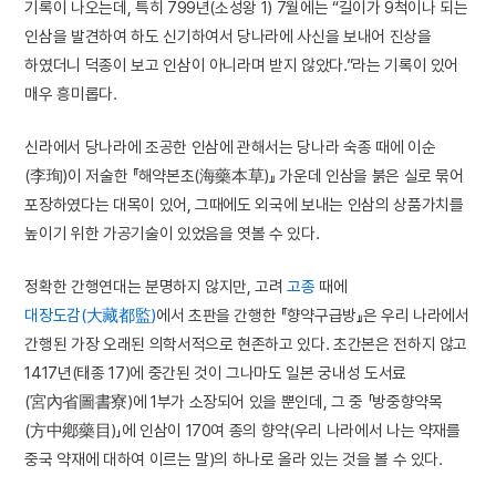
기록이 나오는데, 특히 799년(소성왕 1) 7월에는 “길이가 9척이나 되는
인삼을 발견하여 하도 신기하여서 당나라에 사신을 보내어 진상을
하였더니 덕종이 보고 인삼이 아니라며 받지 않았다.”라는 기록이 있어
매우 흥미롭다.
신라에서 당나라에 조공한 인삼에 관해서는 당나라 숙종 때에 이순
(李珣)이 저술한 『해약본초(海藥本草)』 가운데 인삼을 붉은 실로 묶어
포장하였다는 대목이 있어, 그때에도 외국에 보내는 인삼의 상품가치를
높이기 위한 가공기술이 있었음을 엿볼 수 있다.
정확한 간행연대는 분명하지 않지만, 고려
고종
때에
대장도감(大藏都監)
에서 초판을 간행한 『향약구급방』은 우리 나라에서
간행된 가장 오래된 의학서적으로 현존하고 있다. 초간본은 전하지 않고
1417년(태종 17)에 중간된 것이 그나마도 일본 궁내성 도서료
(宮內省圖書寮)에 1부가 소장되어 있을 뿐인데, 그 중 「방중향약목
(方中鄕藥目)」에 인삼이 170여 종의 향약(우리 나라에서 나는 약재를
중국 약재에 대하여 이르는 말)의 하나로 올라 있는 것을 볼 수 있다.