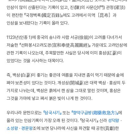
인삼이 많이 산출된다는 기록이 있고, 진(陳)의 사문(沙門) 관정(灌頂)
이 편찬한 『국정백록(國定百錄)』에도 고려에서 미역［昆布］과
인삼을 보내왔다는 기록이 올라 있다.
1123년(인종 1)에 중국의 송나라 사람 서긍(徐兢)이 고려를 다녀가서
저술한 『선화봉사고려도경(宣和奉使高麗圖經)』 가운데도 고려인삼에
관한 기록이 나오는데, 주목할만한 사실은 당시에 이미 홍삼(紅蔘)이
있었다는 것을 시사하는 대목이다.
즉, 백삼(白蔘)이 좋기는 좋은데 여름을 지내면 좀이 먹기 때문에 솥에
쪄야 보존성이 있다는 것이다. 개성삼(開城蔘)은 대략 백삼 · 홍삼의 두
가지로 나뉘는데, 백삼은 흙에서 캔 삼을 그대로 말린 것이며, 홍삼은
그것을 가마에 넣고 쪄서 붉은 빛이 나게 한 것이다.
우리나라 문헌으로는
『삼국사기』
또는
『향약구급방(鄕藥救急方)』
에
올라 있는 인삼기록이 가장 오래 된 것이다. 『삼국사기』 신라
성덕왕
·
소성왕
·
경문왕
조에 보면 당나라에 사신을 파견할 때 공헌(貢獻)한