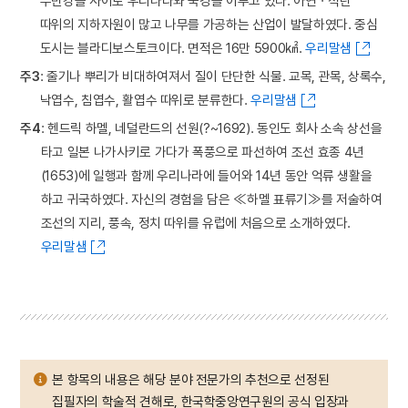
두만강을 사이로 우리나라와 국경을 이루고 있다. 아연ㆍ석탄
따위의 지하자원이 많고 나무를 가공하는 산업이 발달하였다. 중심
도시는 블라디보스토크이다. 면적은 16만 5900㎢.
우리말샘
주3
: 줄기나 뿌리가 비대하여져서 질이 단단한 식물. 교목, 관목, 상록수,
낙엽수, 침엽수, 활엽수 따위로 분류한다.
우리말샘
주4
: 헨드릭 하멜, 네덜란드의 선원(?~1692). 동인도 회사 소속 상선을
타고 일본 나가사키로 가다가 폭풍으로 파선하여 조선 효종 4년
(1653)에 일행과 함께 우리나라에 들어와 14년 동안 억류 생활을
하고 귀국하였다. 자신의 경험을 담은 ≪하멜 표류기≫를 저술하여
조선의 지리, 풍속, 정치 따위를 유럽에 처음으로 소개하였다.
우리말샘
본 항목의 내용은 해당 분야 전문가의 추천으로 선정된
집필자의 학술적 견해로, 한국학중앙연구원의 공식 입장과