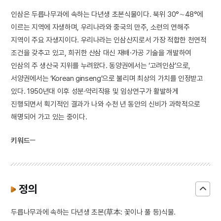
인삼은 두릅나무과에 속하는 다년생 초본식물이다. 북위 30°∼48°에
이르는 지역에 자생하며, 우리나라와 중국의 만주, 소련의 연해주
지역이 주요 자생지이다. 우리나라는 인삼산지로서 가장 적합한 천연적
조건을 갖추고 있고, 희귀한 산삼 대신 재배·가공 기술을 개발하여
인삼의 주 생산국 지위를 누려왔다. 동양권에서는 ‘고려인삼’으로,
서양권에서는 ‘Korean ginseng’으로 불리며 최상의 가치를 인정받고
있다. 1950년대 이후 성분·약리작용 및 임상연구가 활발하게
진행되면서 획기적인 결과가 나와 수천 년 동안의 신비가 과학적으로
해명되어 가고 있는 중이다.
키워드
정의
두릅나무과에 속하는 다년생 초본(草本: 꽃이나 풀 등)식물.