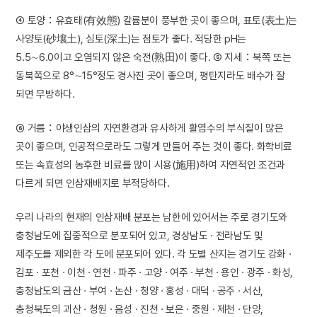
④ 토양：유효태(有效態) 칼륨분이 풍부한 곳이 좋으며, 표토(表土)는
사양토(砂壤土), 심토(深土)는 점토가 좋다. 적당한 pH는
5.5∼6.0이고 오염되지 않은 숙전(熟田)이 좋다. ⑤ 지세：북쪽 또는
동북쪽으로 8°∼15°정도 경사진 곳이 좋으며, 평탄지라도 배수가 잘
되면 무방하다.
⑥ 거름：야생인삼의 자연환경과 유사하게 활엽수의 부식질이 많은
곳이 좋으며, 인공적으로라도 그렇게 만들어 주는 것이 좋다. 화학비료
또는 속효성의 농후한 비료를 많이 시용(施用)하여 자연적인 조건과
다르게 되면 인삼재배지로 부적당하다.
우리 나라의 현재의 인삼재배 분포는 남한에 있어서는 주로 경기도와
충청남도에 집중적으로 분포되어 있고, 경상남도 · 전라남도 및
제주도를 제외한 각 도에 분포되어 있다. 각 도별 산지는 경기도 강화 ·
김포 · 포천 · 이천 · 연천 · 파주 · 고양 · 여주 · 부천 · 용인 · 광주 · 화성,
충청남도의 금산 · 부여 · 논산 · 청양 · 홍성 · 대덕 · 공주 · 서산,
충청북도의 괴산 · 청원 · 음성 · 진천 · 보은 · 중원 · 제천 · 단양,