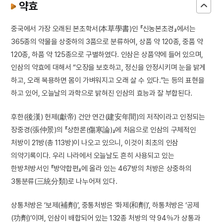
약효
중국에서 가장 오래된 본초학서(本草學書)인 『신농본초경』에서는
365종의 약물을 상중하의 3품으로 분류하여, 상품 약 120종, 중품 약
120종, 하품 약 125종으로 구별하였다. 인삼은 상품약에 들어 있으며,
인삼의 약효에 대해서 “오장을 보호하고, 정신을 안정시키며 눈을 밝게
하고, 오래 복용하면 몸이 가벼워지고 오래 살 수 있다.”는 등의 표현을
하고 있어, 오늘날의 과학으로 밝혀진 인삼의 효능과 잘 부합된다.
후한(後漢) 헌제(獻帝) 건안 연간(建安年間)의 저작이라고 인정되는
장중경(張仲景)의 『상한론(傷寒論)』에 처음으로 인삼의 구체적인
처방이 21방(총 113방)이 나오고 있으니, 이것이 최초의 인삼
의약기록이다. 우리 나라에서 오늘날도 흔히 사용되고 있는
한방처방서인 『방약합편』에 올라 있는 467방의 처방은 상중하의
3통분류(三統分類)로 나누어져 있다.
상통처방은 ‘보제(補劑)’, 중통처방은 ‘화제(和劑)’, 하통처방은 ‘공제
(功劑)’이며, 인삼이 배합되어 있는 132종 처방의 약 94％가 상통과