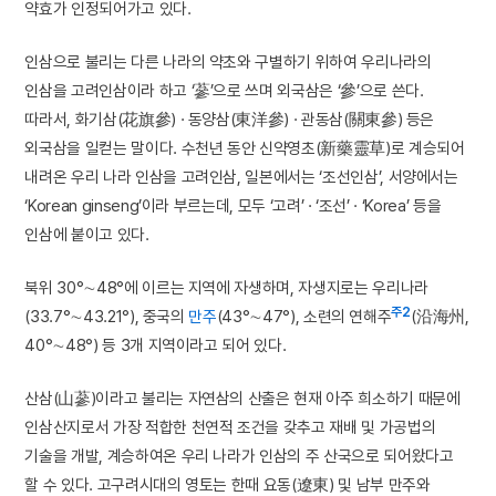
약효가 인정되어가고 있다.
인삼으로 불리는 다른 나라의 약초와 구별하기 위하여 우리나라의
인삼을 고려인삼이라 하고 ‘蔘’으로 쓰며 외국삼은 ‘參’으로 쓴다.
따라서, 화기삼(花旗參) · 동양삼(東洋參) · 관동삼(關東參) 등은
외국삼을 일컫는 말이다. 수천년 동안 신약영초(新藥靈草)로 계승되어
내려온 우리 나라 인삼을 고려인삼, 일본에서는 ‘조선인삼’, 서양에서는
‘Korean ginseng’이라 부르는데, 모두 ‘고려’ · ‘조선’ · ‘Korea’ 등을
인삼에 붙이고 있다.
북위 30°∼48°에 이르는 지역에 자생하며, 자생지로는 우리나라
주2
(33.7°∼43.21°), 중국의
만주
(43°∼47°), 소련의 연해주
(沿海州,
40°∼48°) 등 3개 지역이라고 되어 있다.
산삼(山蔘)이라고 불리는 자연삼의 산출은 현재 아주 희소하기 때문에
인삼산지로서 가장 적합한 천연적 조건을 갖추고 재배 및 가공법의
기술을 개발, 계승하여온 우리 나라가 인삼의 주 산국으로 되어왔다고
할 수 있다. 고구려시대의 영토는 한때 요동(遼東) 및 남부 만주와