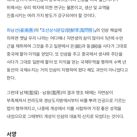
위해서는 우리 학자에 의한 연구는 물론이고, 생산 및 교역을
진흥시키는 여러 가지 방도가 강구되어야 할 것이다.
최남선(崔南善)
의
『조선상식문답(朝鮮常識問答)』
의 인삼 해설에
의하면 옛날 우리 나라는 어디에나 자연생의 삼이 많아서 1년에 수만
근을 채취하여 그것을 주고 일본에서 은(銀)과 동(銅)을 사다가 그대로
중국에 팔아 이익을 얻었다. 또 인삼을 주고 중국에서 생사와 주단을
사다가 그대로 일본에 팔아 또 이익을 얻는 국제무역을 행하여 수백 년
동안의 국제수지는 거의 인삼이 지탱하여 왔다 해도 과언이 아니었다고
한다.
그런데 남채(濫採) · 남용(濫用)의 결과 영조 때에는 자연삼이
부족해져서 전라도와 경상도지방에서부터 씨를 뿌려 인공으로 기르는
법이 행하여지고, 나중에 개성에서 이를 시험하여 가장 좋은 성적을
내었으므로 그때부터 개성이 인삼의 대표적 산지로 되었다는 것이다.
서양