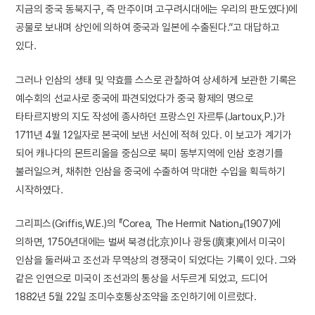
지금의 중국 동북지구, 즉 만주이며 고구려시대에는 우리의 판도였다)에
공물로 보내며 상인에 의하여 중국과 일본에 수출된다.”고 대답하고
있다.
그러나 인삼의 생태 및 약효를 스스로 관찰하여 상세하게 보관한 기록은
예수회의 선교사로 중국에 파견되었다가 중국 황제의 명으로
타타르지방의 지도 작성에 종사하던 프랑스인 자르투(Jartoux,P.)가
1711년 4월 12일자로 본국에 보낸 서신에 적혀 있다. 이 보고가 계기가
되어 캐나다의 몬트리올을 중심으로 북미 동부지역에 인삼 호경기를
불러일으켜, 채취한 인삼을 중국에 수출하여 막대한 수입을 획득하기
시작하였다.
그리피스(Griffis,W.E.)의 『Corea, The Hermit Nation』(1907)에
의하면, 1750년대에는 벌써 북경(北京)이나 광둥(廣東)에서 미국이
인삼을 둘러싸고 조선과 무역상의 경쟁국이 되었다는 기록이 있다. 그와
같은 인연으로 미국이 조선과의 통상을 서두르게 되었고, 드디어
1882년 5월 22일 조미수호통상조약을 조인하기에 이르렀다.