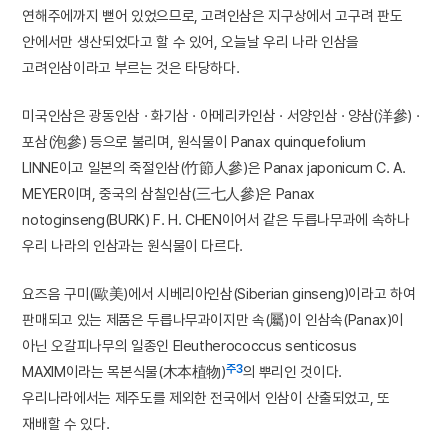
연해주에까지 뻗어 있었으므로, 고려인삼은 지구상에서 고구려 판도
안에서만 생산되었다고 할 수 있어, 오늘날 우리 나라 인삼을
고려인삼이라고 부르는 것은 타당하다.
미국인삼은 광동인삼 · 화기삼 · 아메리카인삼 · 서양인삼 · 양삼(洋參) ·
포삼(泡參) 등으로 불리며, 원식물이 Panax quinquefolium
LINNE이고 일본의 죽절인삼(竹節人參)은 Panax japonicum C. A.
MEYER이며, 중국의 삼칠인삼(三七人參)은 Panax
notoginseng(BURK) F. H. CHEN이어서 같은 두릅나무과에 속하나
우리 나라의 인삼과는 원식물이 다르다.
요즈음 구미(歐美)에서 시베리아인삼(Siberian ginseng)이라고 하여
판매되고 있는 제품은 두릅나무과이지만 속(屬)이 인삼속(Panax)이
아닌 오갈피나무의 일종인 Eleutherococcus senticosus
주3
MAXIM이라는 목본식물(木本植物)
의 뿌리인 것이다.
우리나라에서는 제주도를 제외한 전국에서 인삼이 산출되었고, 또
재배할 수 있다.