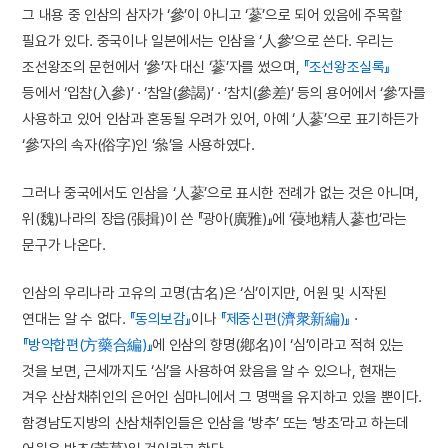
그 내용 중 인삼의 삼자가 ‘參’이 아니고 ‘蔘’으로 되어 있음에 주목할
필요가 있다. 중국이나 일본에서는 인삼을 ‘人參’으로 쓴다. 우리는
조선왕조의 문헌에서 ‘參’자 대신 ‘蔘’자를 썼으며,
『조선왕조실록』
등에서 ‘입참(入參)’ · ‘참알(參謁)’ · ‘참치(參差)’ 등의 용어에서 ‘參’자를
사용하고 있어 인삼과 혼동될 우려가 있어, 아예 ‘人蔘’으로 표기하든가
‘參’자의 속자(俗字)인 ‘叅’을 사용하였다.
그러나 중국에서도 인삼을 ‘人蔘’으로 표시한 전례가 없는 것은 아니며,
위(魏)나라의 장읍(張揖)이 쓴 『광아(廣雅)』에 ‘葠地精人蔘也’라는
문구가 나온다.
인삼의 우리나라 고유의 고명(古名)은 ‘심’이지만, 어원 및 시작된
연대는 알 수 없다.
『동의보감』
이나
『제중신편(濟衆新編)』
·
『방약합편(方藥合編)』
에 인삼의 향명(鄕名)이 ‘심’이라고 적혀 있는
것을 보면, 근세까지도 ‘심’을 사용하여 왔음을 알 수 있으나, 현재는
겨우 산삼채취인의 은어인 심마니에서 그 명맥을 유지하고 있을 뿐이다.
함경남도지방의 산삼채취인들은 인삼을 ‘방추’ 또는 ‘방초’라고 하는데