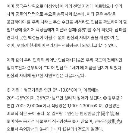
이미 중국은 남획으로 야생인삼이 거의 전멸 지경에 이르렀으나 우리
나라 공물의 덕택으로 수요를 충족시켜 왔는데, 이와 같은 수량을
공급하여야 할 우리 나라는 무슨 수단을 써서라도 인삼을 확보하여야 할
필요성에 쫓기어 백성들에게 이른바 삼폐(蔘弊)를 주게 되었다. 삼폐를
견디지 못한 백성들이 어쩔 수 없이 인삼의 재배기술을 개발하게 된
것이, 오히려 현재에 이르러서는 전화위복이 되었다고 할 수 있다.
이와 같이 우리 민족의 뛰어난 인삼재배기술은 우리 국토의 천혜적인
입지조건과 결부되어 드디어 인삼으로 세계에 이름을 떨치게 되었다.
인삼의 재배에 필요한 자연조건은 다음과 같다.
① 기온：평균기온은 연간 9°∼13.8°C이고, 여름에는
20°∼25°C이며, 35°C가 넘으면 생리적 장애가 생긴다. ② 강우량：
연간 700∼2,000㎜이나 적당량은 1,100∼1,300㎜이며, 강설량은
비교적 적은 곳이 좋다. ③ 일조량：인삼은 반양반음(半陽半陰)을
좋아하는 음지성 식물로서 직사광선은 좋지 않으며, 산란광(散亂光)
으로서 옥외광선의 8분의 1 내지 13분의 1 정도가 알맞다.