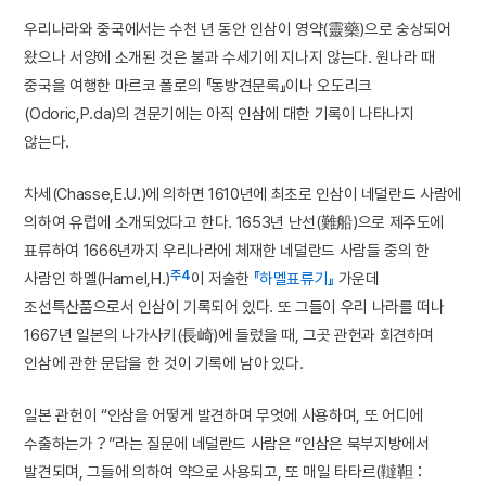
우리나라와 중국에서는 수천 년 동안 인삼이 영약(靈藥)으로 숭상되어
왔으나 서양에 소개된 것은 불과 수세기에 지나지 않는다. 원나라 때
중국을 여행한 마르코 폴로의 『동방견문록』이나 오도리크
(Odoric,P.da)의 견문기에는 아직 인삼에 대한 기록이 나타나지
않는다.
차세(Chasse,E.U.)에 의하면 1610년에 최초로 인삼이 네덜란드 사람에
의하여 유럽에 소개되었다고 한다. 1653년 난선(難船)으로 제주도에
표류하여 1666년까지 우리나라에 체재한 네덜란드 사람들 중의 한
주4
사람인 하멜(Hamel,H.)
이 저술한
『하멜표류기』
가운데
조선특산품으로서 인삼이 기록되어 있다. 또 그들이 우리 나라를 떠나
1667년 일본의 나가사키(長崎)에 들렀을 때, 그곳 관헌과 회견하며
인삼에 관한 문답을 한 것이 기록에 남아 있다.
일본 관헌이 “인삼을 어떻게 발견하며 무엇에 사용하며, 또 어디에
수출하는가？”라는 질문에 네덜란드 사람은 “인삼은 북부지방에서
발견되며, 그들에 의하여 약으로 사용되고, 또 매일 타타르(韃靼：