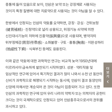
중통에 들어 있음으로 보아, 인삼은 보약 또는 강장제로 사용되는
것이지 특정 질병에 대한 치료약으로 사용되는 것이 아님을 알 수 있다.
한방에서 인정되는 인삼의 약효를 요약하면, 강장 · 강심 · 건위보정
(健胃補精) · 진정약으로 널리 상용되고, 위장기능 쇠약에 의한
신진대사기능의 저하에 진흥약(振興藥)으로 사용되며, 병약자의
위부정체감(胃部停滯感) · 소화불량 · 구토 · 흉통(胸痛) · 이완성하리
(弛緩性下痢) · 식욕부진 등에도 응용된다.
이와 같은 약효에 대한 과학적인 연구는 비교적 늦어 1950년대에
이르러서야 급속하게 발전되기 시작하였다. 성분 · 약리작용 및
더보기
임상적인 연구에 있어서 획기적인 결과가 많이 나와서 수천 년 동안의
신비가 과학적으로 해명되기 시작하는 동시에, 인삼이 결코 동양인의
신앙에 의해서만 계승되어 온 것이 아님이 입증되어 가고 있다. 또한
인삼의 과학적인 연구에 있어 우리 나라의 약학자 또는 의학자의 공헌이
크다는 것이 국제적으로도 인정되고 있어 인삼종주국으로서의 권위를
과시하고 있다.