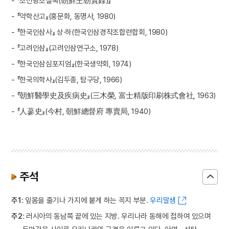
- 『조선왕조실록(朝鮮王朝實錄)』
- 『약학산고』(홍문화, 동명사, 1980)
- 『한국인삼사』 상·하(한국인삼경작조합련합회, 1980)
- 『고려인삼』(고려인삼연구소, 1978)
- 『한국인삼심포지엄』(한국생약회, 1974)
- 『한국의학사』(김두종, 탐구당, 1966)
- 『朝鮮醫學史及疾病史』(三木榮, 富士精版印刷株式會社, 1963)
- 『人蔘史』(今村, 朝鮮總督府 專賣局, 1940)
주석
주1
: 잎몸을 줄기나 가지에 붙게 하는 꼭지 부분.
우리말샘
주2
: 러시아의 동남쪽 끝에 있는 지방. 우리나라 동해에 접하여 있으며