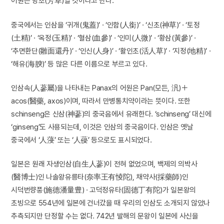
어원은 방초(芳草)일 것이라고 한다.
중국에서는 인삼을 ‘귀개(鬼蓋)’ · ‘인함(人銜)’ · ‘신초(神草)’ · ‘토정
(土精)’ · ‘옥정(玉精)’ · ‘혈삼(血參)’ · ‘인미(人微)’ · ‘황삼(黃參)’ ·
‘추면환단(雛面還丹)’ · ‘인신(人身)’ · ‘활인초(活人草)’ · ‘지정(地精)’ ·
‘해유(海腴)’ 등 많은 다른 이름으로 부르고 있다.
인삼속(人蔘屬)을 나타내는 Panax의 어원은 Pan(모든, 汎)＋
acos(醫藥, axos)이며, 따라서 만병통치약이라는 뜻이다. 또한
schinseng은 신삼(神蔘)의 중국음에서 유래한다. ‘schinseng’ 대신에
‘ginseng’도 사용되는데, 이것은 인삼의 중국음이다. 인삼은 옛날
중국에서 ‘人蓡’ 또는 ‘人葠’ 등으로도 표시되었다.
일본은 원래 자생인삼(自生人蔘)이 전혀 없었으며, 백제의 의박사
(醫博士)인 나솔왕유릉타(奈率王有㥄陀), 채약사(採藥師)인
시덕번량풍(施德潘量豊) · 고덕정유타(固德丁有陀)가 일본왕의
초빙으로 554년에 일본에 건너갔을 때 우리의 인삼도 소개되지 않았나
추측되지만 단정할 수는 없다. 742년 발해의 문왕이 일본에 사신을