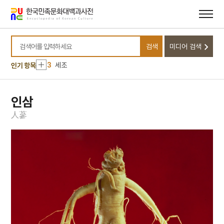
메뉴
본문
바로가기
바로가기
10
금동 미륵보살 반가 사유상
1
금성대군
검색
미디어 검색
2
봉산서원
검색어를 입력하세요
3
세조
인기 항목
4
8·15광복
5
모래톱 이야기
인삼
6
방구리
人
蔘
7
격음
8
고사관수도
9
고양 송포 백송
10
금동 미륵보살 반가 사유상
1
금성대군
2
봉산서원
3
세조