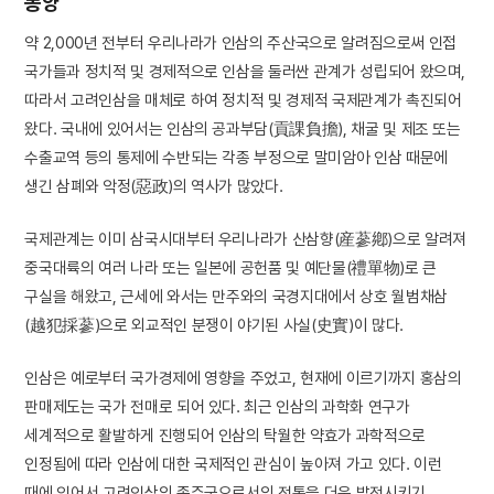
동양
약 2,000년 전부터 우리나라가 인삼의 주산국으로 알려짐으로써 인접
국가들과 정치적 및 경제적으로 인삼을 둘러싼 관계가 성립되어 왔으며,
따라서 고려인삼을 매체로 하여 정치적 및 경제적 국제관계가 촉진되어
왔다. 국내에 있어서는 인삼의 공과부담(貢課負擔), 채굴 및 제조 또는
수출교역 등의 통제에 수반되는 각종 부정으로 말미암아 인삼 때문에
생긴 삼폐와 악정(惡政)의 역사가 많았다.
국제관계는 이미 삼국시대부터 우리나라가 산삼향(産蔘鄕)으로 알려져
중국대륙의 여러 나라 또는 일본에 공헌품 및 예단물(禮單物)로 큰
구실을 해왔고, 근세에 와서는 만주와의 국경지대에서 상호 월범채삼
(越犯採蔘)으로 외교적인 분쟁이 야기된 사실(史實)이 많다.
인삼은 예로부터 국가경제에 영향을 주었고, 현재에 이르기까지 홍삼의
판매제도는 국가 전매로 되어 있다. 최근 인삼의 과학화 연구가
세계적으로 활발하게 진행되어 인삼의 탁월한 약효가 과학적으로
인정됨에 따라 인삼에 대한 국제적인 관심이 높아져 가고 있다. 이런
때에 있어서 고려인삼의 종주국으로서의 전통을 더욱 발전시키기