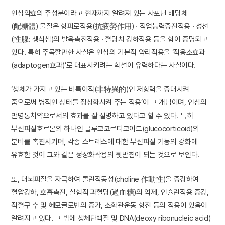
인삼약효의 주성분이라고 현재까지 알려져 있는 사포닌 배당체
(配糖體) 물질은 항피로작용(抗疲勞作用) · 작업능력증진작용 · 성선
(性腺: 생식샘)의 발육촉진작용 · 혈당치 강하작용 등을 함이 증명되고
있다. 특히 주목할만한 사실은 인삼의 기본적 약리작용을 ‘적응소효과
(adaptogen효과)’로 대표시키려는 학설이 유력하다는 사실이다.
‘생체가 가지고 있는 비특이적(非特異的)인 저항력을 증대시켜
줌으로써 병적인 상태를 정상화시켜 주는 작용’이 그 개념이며, 인삼의
만병통치약으로서의 효과를 잘 설명하고 있다고 할 수 있다. 특히
부신피질호르몬의 하나인 글루코코르티코이드(glucocorticoid)의
분비를 촉진시키며, 각종 스트레스에 대한 부신피질 기능의 강화에
유효한 것이 그와 같은 정상화작용의 뒷받침이 되는 것으로 보인다.
또, 대뇌피질을 자극하여 콜린작동성(choline 作動性)을 증강하여
혈압강하, 호흡촉진, 실험적 과혈당(過血糖)의 억제, 인슐린작용 증강,
적혈구 수 및 헤모글로빈의 증가, 소화관운동 항진 등의 작용이 있음이
알려지고 있다. 그 밖에 생체단백질 및 DNA(deoxy ribonucleic acid)