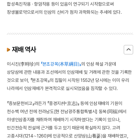
합성촉진작용 · 항암작용 등이 있음이 연구되기 시작함으로써
장생불로약으로서의 인삼의 신비가 점차 과학화되는 추세에 있다.
재배 역사
이시진(李時珍)의
『본초강목(本草綱目)』
의 인삼 해설 가운데
상당삼에 관한 내용과 조선에서의 인삼재배 및 거래에 관한 것을 기록한
것으로 보아, 『본초강목』의 집필이 시작된 1552년 당시에는 이미 우리
나라에서 인삼재배가 본격적으로 실시되었음을 짐작할 수 있다.
『증보문헌비고』라든가 『중경지(中京志)』 등에 인삼재배의 기원이
천수백 여년 전에 전라남도[현 전남광주통합특별시] 동복(同福)에서
야생인삼종자를 채취하여 재배하기 시작하였다는 기록이 있으나,
민간전승적 전설에 근거를 두고 있기 때문에 확실하지 않다. 고려
고종시대(1214∼1260)에 인공적으로 산양삼(山養蔘)을 재배하였고,