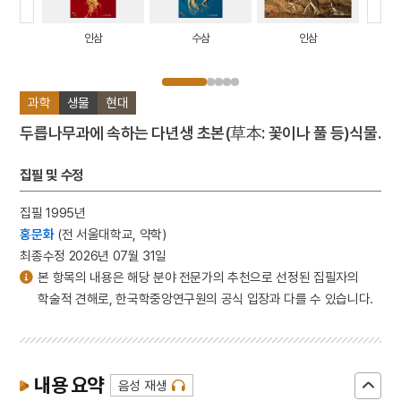
길림성
인삼
수삼
인삼
과학
생물
현대
두릅나무과에 속하는 다년생 초본(草本: 꽃이나 풀 등)식물.
집필 및 수정
집필 1995년
홍문화
(전 서울대학교, 약학)
최종수정 2026년 07월 31일
본 항목의 내용은 해당 분야 전문가의 추천으로 선정된 집필자의
학술적 견해로, 한국학중앙연구원의 공식 입장과 다를 수 있습니다.
내용 요약
음성 재생