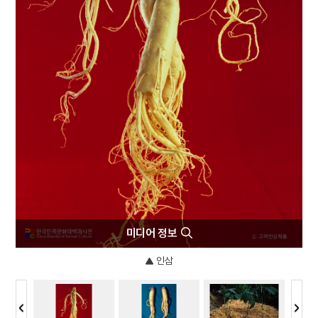
4
8·15광복
5
모래톱 이야기
6
방구리
7
격음
8
고사관수도
9
고양 송포 백송
10
금동 미륵보살 반가 사유상
미디어 정보
인삼