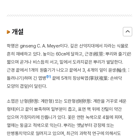
개설
학명은 ginseng C. A. Meyer이다. 깊은 산악지대에서 자라는 식물로
흔히 재배하고 있다. 높이는 60㎝에 달하고, 근경(根莖: 뿌리와 줄기)은
짧으며 곧거나 비스듬히 서고, 밑에서 도라지같은 뿌리가 발달한다.
근경 끝에서 1개의 원줄기가 나오고 끝에서 3, 4개의 잎이 윤생(輪生：
주1
돌려나기)하며 긴 엽병
끝에 5개의 장상복엽(掌狀複葉: 손바닥
모양의 겹잎)이 달린다.
소엽은 난형(卵形: 계란형) 또는 도란형(倒卵形: 계란을 거꾸로 세운
형태)이고 끝이 뾰족하며 밑부분이 좁고, 표면 맥 위에 잔털이 약간
있으며 가장자리에 잔톱니가 있다. 꽃은 연한 녹색으로 4월에 피며,
열매는 둥글고 적색으로 익는다. 뿌리는 옛날부터 강장제 또는
만병통치약으로 알려지고 있으며, 최근의 과학적 연구에 의해서도