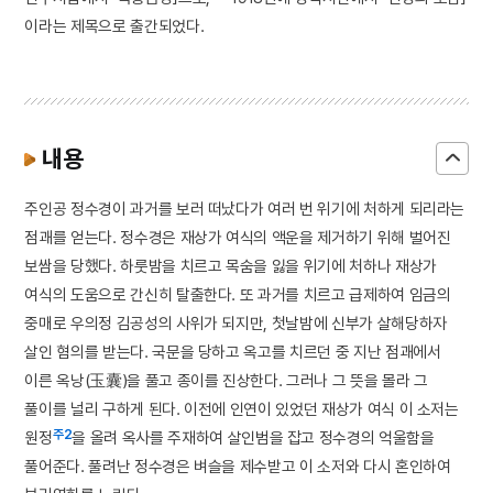
이라는 제목으로 출간되었다.
내용
주인공 정수경이 과거를 보러 떠났다가 여러 번 위기에 처하게 되리라는
점괘를 얻는다. 정수경은 재상가 여식의 액운을 제거하기 위해 벌어진
보쌈을 당했다. 하룻밤을 치르고 목숨을 잃을 위기에 처하나 재상가
여식의 도움으로 간신히 탈출한다. 또 과거를 치르고 급제하여 임금의
중매로 우의정 김공성의 사위가 되지만, 첫날밤에 신부가 살해당하자
살인 혐의를 받는다. 국문을 당하고 옥고를 치르던 중 지난 점괘에서
이른 옥낭(玉囊)을 풀고 종이를 진상한다. 그러나 그 뜻을 몰라 그
풀이를 널리 구하게 된다. 이전에 인연이 있었던 재상가 여식 이 소저는
주2
원정
을 올려 옥사를 주재하여 살인범을 잡고 정수경의 억울함을
풀어준다. 풀려난 정수경은 벼슬을 제수받고 이 소저와 다시 혼인하여