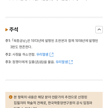
주석
주1
: ｢옥중금낭｣은 1913년에 발행된 초판본과 함께 1918년에 발행된
3판도 현존한다.
주2
: 사정을 하소연함.
우리말샘
주3
: 점쟁이에게 길흉(吉凶)을 물음.
우리말샘
본 항목의 내용은 해당 분야 전문가의 추천으로 선정된
집필자의 학술적 견해로, 한국학중앙연구원의 공식 입장과