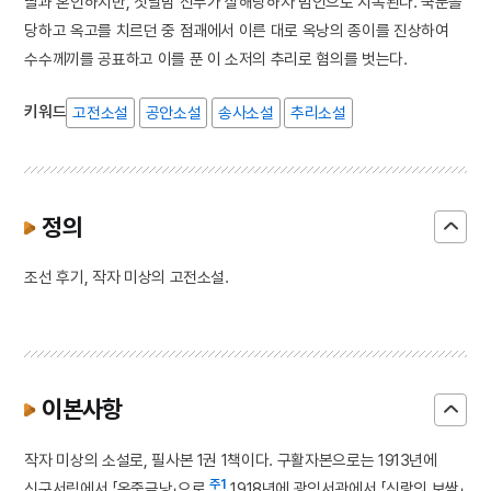
딸과 혼인하지만, 첫날밤 신부가 살해당하자 범인으로 지목된다. 국문을
당하고 옥고를 치르던 중 점괘에서 이른 대로 옥낭의 종이를 진상하여
수수께끼를 공표하고 이를 푼 이 소저의 추리로 혐의를 벗는다.
키워드
고전소설
공안소설
송사소설
추리소설
정의
조선 후기, 작자 미상의 고전소설.
이본사항
작자 미상의 소설로, 필사본 1권 1책이다. 구활자본으로는 1913년에
주1
신구서림에서 「옥중금낭」으로,
1918년에 광익서관에서 「신랑의 보쌈」