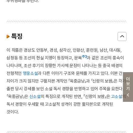
부귀영화를 누린다.
특징
이 작품은 경상도 안동부, 경성, 삼각산, 인왕산, 훈련원, 남산, 대사동,
주3
삼청동 등 조선의 현실 지명이 등장하고, 문복
과 같은 조선의 풍속이
나타나며, 조선 후기의 장황한 가사체 문장이 나타나는 등 중국 배경의
전형적인
영웅소설
과 다른 이야기 구조와 문체를 가지고 있다. 이본 간
더보기
차이가 크지 않지만 구활자본 개작인 「옥중금낭」과 「신랑의 보쌈」은 각기
출판 당시 강세를 보인 소설 독서 경향을 반영하고 있어 주목을 요한다.
「옥중금낭」은
신소설
의 특징으로 개작된 반면, 「신랑의 보쌈」은
고소설
의
독서 경향이 우세할 때 고소설적 성격이 강한 활자본으로 개작된
것이다.