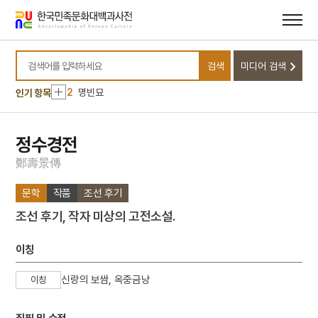
메뉴
본문
바로가기
바로가기
10
관복
검색
미디어 검색
1
금성대군
검색어를 입력하세요
2
명빈묘
인기 항목
3
세종
4
콩쥐팥쥐전
정수경전
5
설악산 오세암
鄭
壽
景
傳
6
일제강점기
문학
작품
조선 후기
7
장안사
조선 후기, 작자 미상의 고전소설.
8
한국전쟁
9
고사인물화
이칭
10
관복
신랑의 보쌈, 옥중금낭
이칭
1
금성대군
2
명빈묘