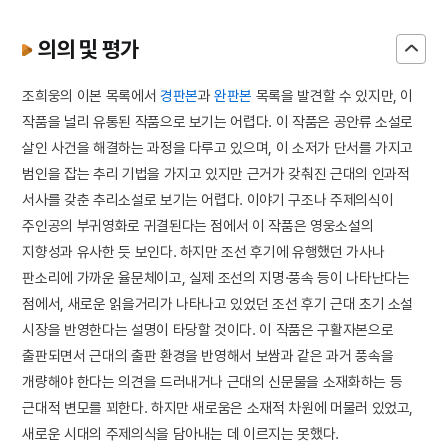
의의 및 평가
조희웅의 이본 목록에서
경판본
과
완판본
목록을 발견할 수 있지만, 이
작품을 널리 유통된 작품으로 보기는 어렵다. 이 작품은 공안류 소설로
살인 사건을 해결하는 과정을 다루고 있으며, 이 소저가 단서를 가지고
범인을 잡는 추리 기법을 가지고 있지만 근거가 갖춰진 근대의 인과적
서사를 갖춘 추리소설로 보기는 어렵다. 이야기 구조나 주제의식이
주인공의 부귀영화로 귀결된다는 점에서 이 작품은 영웅소설의
지향성과 유사한 듯 보인다. 하지만 조선 후기에 유행했던 가사나
판소리에 가까운 율문체이고, 실제 조선의 지명·풍속 등이 나타난다는
점에서, 새로운 읽을거리가 나타나고 있었던 조선 후기 근대 초기 소설
시장을 반영한다는 설명이 타당할 것이다. 이 작품은 구활자본으로
출판되면서 근대의 출판 환경을 반영해서 보쌈과 같은 과거 풍속을
개량해야 한다는 의견을 드러내거나 근대의 신문물을 소재화하는 등
근대적 변모를 꾀한다. 하지만 새로움은 소재적 차원에 머물러 있었고,
새로운 시대의 주제의식을 담아내는 데 이르지는 못했다.