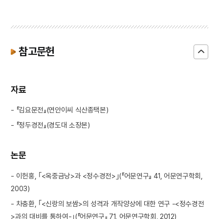
참고문헌
자료
- 『김요문전』(연안이씨 식산종택본)
- 『정두경전』(경도대 소장본)
논문
- 이헌홍, ｢<옥중금낭>과 <정수경전>｣(『어문연구』 41, 어문연구학회,
2003)
- 차충환, ｢<신랑의 보쌈>의 성격과 개작양상에 대한 연구 -<정수경전
>과의 대비를 통하여-｣(『어문연구』 71, 어문연구학회, 2012)