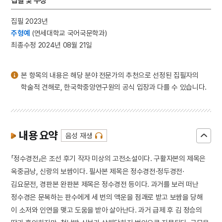
집필 및 수정
3
세종
4
콩쥐팥쥐전
집필 2023년
주형예
(연세대학교 국어국문학과)
5
설악산 오세암
최종수정 2024년 08월 21일
6
일제강점기
7
장안사
본 항목의 내용은 해당 분야 전문가의 추천으로 선정된 집필자의
8
한국전쟁
학술적 견해로, 한국학중앙연구원의 공식 입장과 다를 수 있습니다.
9
고사인물화
10
관복
내용 요약
음성 재생
「정수경전」은 조선 후기 작자 미상의 고전소설이다. 구활자본의 제목은
옥중금낭, 신랑의 보쌈이다. 필사본 제목은 정수경전·정두경전·
김요문전, 경판본 완판본 제목은 정수경전 등이다. 과거를 보러 떠난
정수경은 문복하는 판수에게 세 번의 액운을 점괘로 받고 보쌈을 당해
이 소저와 인연을 맺고 도움을 받아 살아난다. 과거 급제 후 김 정승의