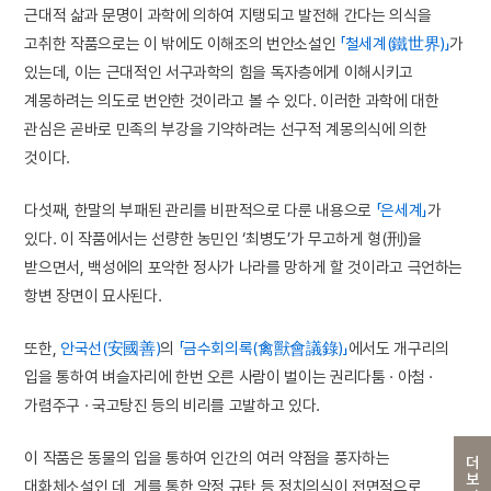
근대적 삶과 문명이 과학에 의하여 지탱되고 발전해 간다는 의식을
고취한 작품으로는 이 밖에도 이해조의 번안소설인
「철세계(鐵世界)」
가
있는데, 이는 근대적인 서구과학의 힘을 독자층에게 이해시키고
계몽하려는 의도로 번안한 것이라고 볼 수 있다. 이러한 과학에 대한
관심은 곧바로 민족의 부강을 기약하려는 선구적 계몽의식에 의한
것이다.
다섯째, 한말의 부패된 관리를 비판적으로 다룬 내용으로
「은세계」
가
있다. 이 작품에서는 선량한 농민인 ‘최병도’가 무고하게 형(刑)을
받으면서, 백성에의 포악한 정사가 나라를 망하게 할 것이라고 극언하는
항변 장면이 묘사된다.
또한,
안국선(安國善)
의
「금수회의록(禽獸會議錄)」
에서도 개구리의
입을 통하여 벼슬자리에 한번 오른 사람이 벌이는 권리다툼 · 아첨 ·
가렴주구 · 국고탕진 등의 비리를 고발하고 있다.
이 작품은 동물의 입을 통하여 인간의 여러 약점을 풍자하는
더보기
대화체소설인 데, 게를 통한 악정 규탄 등 정치의식이 전면적으로