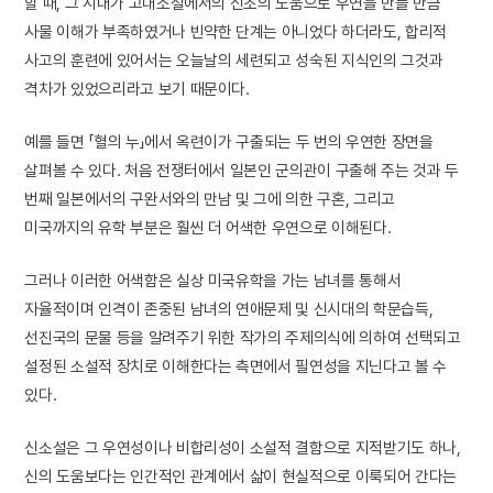
할 때, 그 시대가 고대소설에서의 신조의 도움으로 우연을 만들 만큼
사물 이해가 부족하였거나 빈약한 단계는 아니었다 하더라도, 합리적
사고의 훈련에 있어서는 오늘날의 세련되고 성숙된 지식인의 그것과
격차가 있었으리라고 보기 때문이다.
예를 들면 「혈의 누」에서 옥련이가 구출되는 두 번의 우연한 장면을
살펴볼 수 있다. 처음 전쟁터에서 일본인 군의관이 구출해 주는 것과 두
번째 일본에서의 구완서와의 만남 및 그에 의한 구혼, 그리고
미국까지의 유학 부분은 훨씬 더 어색한 우연으로 이해된다.
그러나 이러한 어색함은 실상 미국유학을 가는 남녀를 통해서
자율적이며 인격이 존중된 남녀의 연애문제 및 신시대의 학문습득,
선진국의 문물 등을 알려주기 위한 작가의 주제의식에 의하여 선택되고
설정된 소설적 장치로 이해한다는 측면에서 필연성을 지닌다고 볼 수
있다.
신소설은 그 우연성이나 비합리성이 소설적 결함으로 지적받기도 하나,
신의 도움보다는 인간적인 관계에서 삶이 현실적으로 이룩되어 간다는