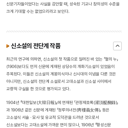
신문기자들이었다는 사실을 감안할 때, 성숙된 기교나 창의성의 수준을
크게 기대할 수는 없었으리라고 보인다.
신소설의 전단계 작품
최근의 연구에 의하면, 신소설의 첫 작품으로 알려진 바 있는 「혈의 누」
(1906)보다도 먼저 신문에 게재된 상당수의 개화기소설이 있었음이
주목된다. 이들은 신소설의 계몽의식이나 신시대의 이념을 다룬 것은
아니지만, 신소설의 전단계 소설로서 고대소설과 신소설 사이에서
교량적 구실을 한 것으로 평가되고 있다.
1904년 『대한일보(大韓日報)』에 연재된 「관정제호록(灌頂醍醐錄)」
과 1906년 같은 신문에 게재된 「청루의녀전(靑樓義女傳)」 등은
고소설식 서술 · 묘사 및 유교적 도덕관을 드러낸 것으로서
신소설보다는 고대소설에 가까운 면이 많으나, 1906년 『황성신문