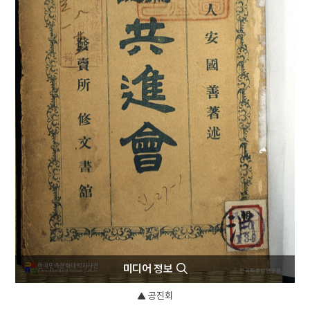
5
고조선
6
광복절 노래
7
금동 미륵보살 반가 사유상
8
대한천리교
9
병영초등학교
10
소음인
미디어 정보
공진회