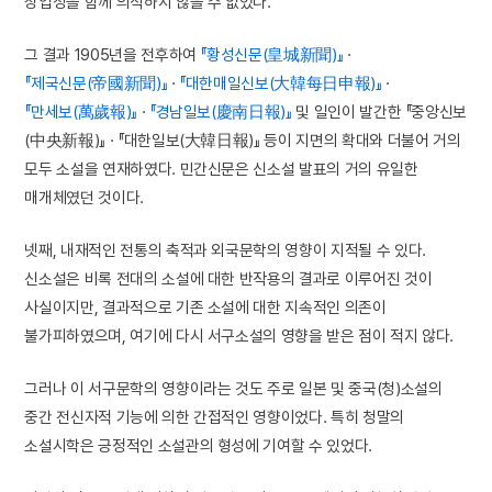
상업성을 함께 의식하지 않을 수 없었다.
그 결과 1905년을 전후하여
『황성신문(皇城新聞)』
·
『제국신문(帝國新聞)』
·
『대한매일신보(大韓每日申報)』
·
『만세보(萬歲報)』
·
『경남일보(慶南日報)』
및 일인이 발간한 『중앙신보
(中央新報)』 · 『대한일보(大韓日報)』 등이 지면의 확대와 더불어 거의
모두 소설을 연재하였다. 민간신문은 신소설 발표의 거의 유일한
매개체였던 것이다.
넷째, 내재적인 전통의 축적과 외국문학의 영향이 지적될 수 있다.
신소설은 비록 전대의 소설에 대한 반작용의 결과로 이루어진 것이
사실이지만, 결과적으로 기존 소설에 대한 지속적인 의존이
불가피하였으며, 여기에 다시 서구소설의 영향을 받은 점이 적지 않다.
그러나 이 서구문학의 영향이라는 것도 주로 일본 및 중국(청)소설의
중간 전신자적 기능에 의한 간접적인 영향이었다. 특히 청말의
소설시학은 긍정적인 소설관의 형성에 기여할 수 있었다.