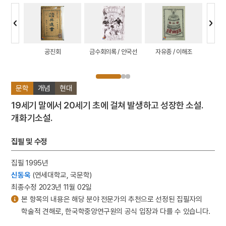
이상협
공진회
금수회의록 / 안국선
자유종 / 이해조
은세
문학
개념
현대
19세기 말에서 20세기 초에 걸쳐 발생하고 성장한 소설.
개화기소설.
집필 및 수정
집필 1995년
신동욱
(연세대학교, 국문학)
최종수정 2023년 11월 02일
본 항목의 내용은 해당 분야 전문가의 추천으로 선정된 집필자의
학술적 견해로, 한국학중앙연구원의 공식 입장과 다를 수 있습니다.