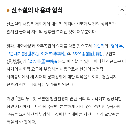
신소설의 내용과 형식
신소설의 내용은 개화기의 개혁적 의지나 신문화 발전의 성취욕과
관계된 근대적 자각의 징후를 드러낸 것이 대부분이다.
첫째, 개화사상과 자주독립의 의지를 다룬 것으로서
이인직
의
「혈의 누」
·
「은세계(銀世界)」
,
이해조(李海朝)
의
「자유종(自由鐘)」
, 구연학
(具然學)의
「설중매(雪中梅)」
등을 예거할 수 있다. 이러한 작품들은 이
시기의 사회적 요구에 부응하는 내용으로서 한말의 봉건적
사회풍토에서 새 시대의 문화성취에 대한 의욕을 보이며, 경술국치
전후의 정치 · 사회적 분위기를 반영한다.
가령 ｢혈의 누｣ 첫 부분인 청일전쟁이 끝난 뒤의 의도적이고 상징적인
장면 제시에서는 나라의 주권이 튼튼하게 서지 못한 약한 민족국가의
고통을 묘사하면서 부강하고 강력한 주체력을 지닌 국가가 요망됨을
깨닫게 한 것이다.