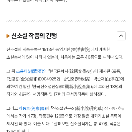
이루는 신소설이 제작되기에 이른다.
신소설 작품의 간행
신소설의 작품목록은 1913년 동양서원(東洋書院)에서 계획한
소설총서에 많이 나타나 있는데, 처음에는 모두 40종으로 드러나 있다.
그 뒤
조윤제(趙潤濟)의
『한국문학사(韓國文學史)』에 제시된 68종,
[전광용(全光鏞)]](E0049252) · 송민호(宋敏鎬) · 백순재(白淳在)에
의하여 간행된 『한국신소설전집(韓國新小說全集)』에 드러난 18명의
작가와 49편의 서명작품 및 17편의 무서명작품이 밝혀졌다.
그리고
하동호(河東鎬)
의 『신소설연구초(新小說硏究草) 상 · 중 · 하』
에서는 작가 47명, 작품편수 126종으로 가장 많은 개화기소설 목록이
제시된 바 있다. 이를 토대로 살펴보면 신소설작가는 총 47명, 작품은
126건이 된다.