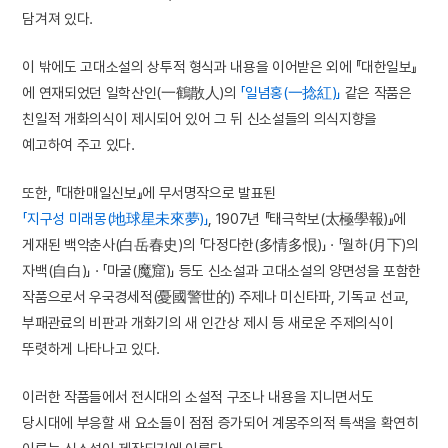
담겨져 있다.
이 밖에도 고대소설의 상투적 형식과 내용을 이어받은 외에 『대한일보』
에 연재되었던 일학산인(一鶴散人)의
「일념홍(一捻紅)」
같은 작품은
친일적 개화의식이 제시되어 있어 그 뒤 신소설들의 의식지향을
예고하여 주고 있다.
또한, 『대한매일신보』에 무서명작으로 발표된
「지구성 미래몽(地球星未來夢)」
, 1907년 『태극학보(太極學報)』에
게재된 백악춘사(白岳春史)의 「다정다한(多情多恨)」 · 「월하(月下)의
자백(自白)」 · 「마굴(魔窟)」 등도 신소설과 고대소설의 양면성을 포함한
작품으로서 우국경세적(憂國警世的) 주제나 미신타파, 기독교 선교,
부패관료의 비판과 개화기의 새 인간상 제시 등 새로운 주제의식이
뚜렷하게 나타나고 있다.
이러한 작품들에서 전시대의 소설적 구조나 내용을 지니면서도
당시대에 부응할 새 요소들이 점점 증가되어 계몽주의적 특색을 확연히