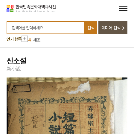
10
소음인
메뉴
본문
바로가기
바로가기
1
손곡산인전
2
금성대군
검색
미디어 검색
3
금동 보살 입상
검색어를 입력하세요
4
세조
인기 항목
5
고조선
6
광복절 노래
신소설
7
금동 미륵보살 반가 사유상
新
小
說
8
대한천리교
9
병영초등학교
10
소음인
1
손곡산인전
2
금성대군
3
금동 보살 입상
4
세조