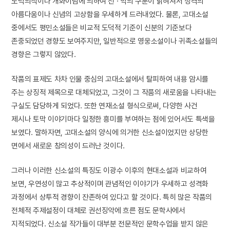
도덕의식이나 개화이념에 의하여 선 · 악의 구분이 밝혀져서 성격의
아름다움이나 신념의 고상함을 우세하게 드러내었다. 물론, 고대소설
중에서도 평민소설들은 비교적 도덕적 기준이 신분의 기준보다
존중되었던 경향도 보여주지만, 일반적으로 영웅소설이나 귀족소설들의
경향은 그렇지 않았다.
작품의 표제도 차차 인물 중심의 고대소설에서 탈피하여 내용 암시를
주는 상징적 제목으로 대체되었고, 그것이 그 작품의 새로움을 나타내는
구실도 담당하게 되었다. 또한 연재소설 형식으로써, 다양한 사건
제시나 토막 이야기마다 일정한 흥미를 부여하는 점에 있어서도 특색을
보였다. 말하자면, 고대소설의 양식에 의거한 신소설이었지만 상당한
면에서 새로운 창의성이 드러난 것이다.
그러나 이러한 신소설의 특징도 이광수 이후의 현대소설과 비교하여
보면, 우연성이 많고 추상적이며 관념적인 이야기가 우세하고 성격화
과정에서 상투적 경향이 잔존하여 있다고 할 것이다. 특히 많은 작품의
전체적 주제설정이 대체로 권선징악에 흐른 점도 문학사에서
지적되었다. 신소설 작가들이 대부분 전문적인 문학수업을 받지 않은