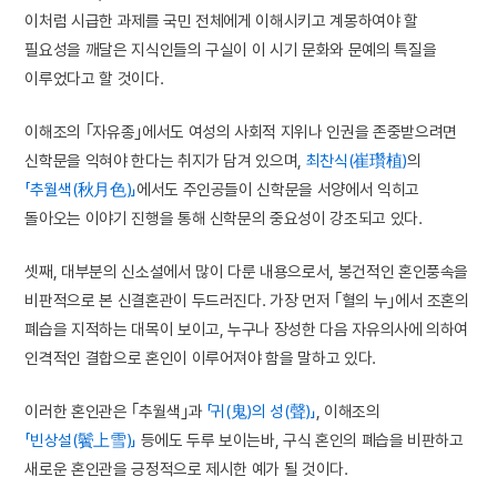
이처럼 시급한 과제를 국민 전체에게 이해시키고 계몽하여야 할
필요성을 깨달은 지식인들의 구실이 이 시기 문화와 문예의 특질을
이루었다고 할 것이다.
이해조의 ｢자유종｣에서도 여성의 사회적 지위나 인권을 존중받으려면
신학문을 익혀야 한다는 취지가 담겨 있으며,
최찬식(崔瓚植)
의
「추월색(秋月色)」
에서도 주인공들이 신학문을 서양에서 익히고
돌아오는 이야기 진행을 통해 신학문의 중요성이 강조되고 있다.
셋째, 대부분의 신소설에서 많이 다룬 내용으로서, 봉건적인 혼인풍속을
비판적으로 본 신결혼관이 두드러진다. 가장 먼저 ｢혈의 누｣에서 조혼의
폐습을 지적하는 대목이 보이고, 누구나 장성한 다음 자유의사에 의하여
인격적인 결합으로 혼인이 이루어져야 함을 말하고 있다.
이러한 혼인관은 ｢추월색｣과
「귀(鬼)의 성(聲)」
, 이해조의
「빈상설(鬢上雪)」
등에도 두루 보이는바, 구식 혼인의 폐습을 비판하고
새로운 혼인관을 긍정적으로 제시한 예가 될 것이다.