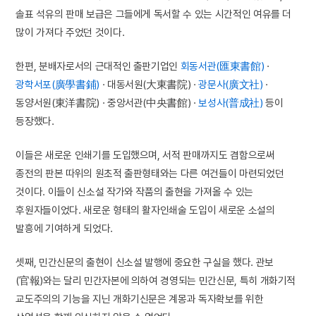
솔표 석유의 판매 보급은 그들에게 독서할 수 있는 시간적인 여유를 더
많이 가져다 주었던 것이다.
한편, 분배자로서의 근대적인 출판기업인
회동서관(匯東書館)
·
광학서포(廣學書鋪)
· 대동서원(大東書院) ·
광문사(廣文社)
·
동양서원(東洋書院) · 중앙서관(中央書館) ·
보성사(普成社)
등이
등장했다.
이들은 새로운 인쇄기를 도입했으며, 서적 판매까지도 겸함으로써
종전의 판본 따위의 원초적 출판형태와는 다른 여건들이 마련되었던
것이다. 이들이 신소설 작가와 작품의 출현을 가져올 수 있는
후원자들이었다. 새로운 형태의 활자인쇄술 도입이 새로운 소설의
발흥에 기여하게 되었다.
셋째, 민간신문의 출현이 신소설 발행에 중요한 구실을 했다. 관보
(官報)와는 달리 민간자본에 의하여 경영되는 민간신문, 특히 개화기적
교도주의의 기능을 지닌 개화기신문은 계몽과 독자확보를 위한