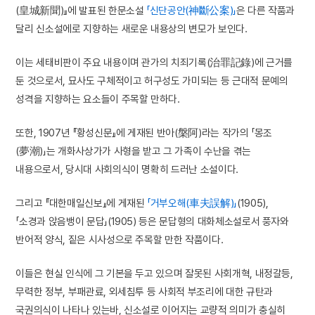
(皇城新聞)』에 발표된 한문소설
「신단공안(神斷公案)」
은 다른 작품과
달리 신소설에로 지향하는 새로운 내용상의 변모가 보인다.
이는 세태비판이 주요 내용이며 관가의 치죄기록(治罪記錄)에 근거를
둔 것으로서, 묘사도 구체적이고 허구성도 가미되는 등 근대적 문예의
성격을 지향하는 요소들이 주목할 만하다.
또한, 1907년 『황성신문』에 게재된 반아(槃阿)라는 작가의 「몽조
(夢潮)」는 개화사상가가 사형을 받고 그 가족이 수난을 겪는
내용으로서, 당시대 사회의식이 명확히 드러난 소설이다.
그리고 『대한매일신보』에 게재된
「거부오해(車夫誤解)」
(1905),
「소경과 앉음뱅이 문답」(1905) 등은 문답형의 대화체소설로서 풍자와
반어적 양식, 짙은 시사성으로 주목할 만한 작품이다.
이들은 현실 인식에 그 기본을 두고 있으며 잘못된 사회개혁, 내정갈등,
무력한 정부, 부패관료, 외세침투 등 사회적 부조리에 대한 규탄과
국권의식이 나타나 있는바, 신소설로 이어지는 교량적 의미가 충실히