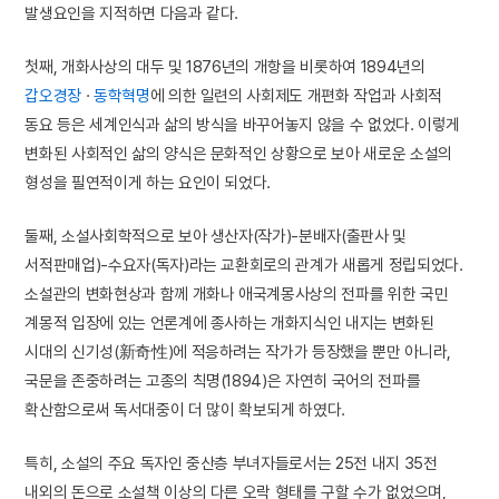
발생요인을 지적하면 다음과 같다.
첫째, 개화사상의 대두 및 1876년의 개항을 비롯하여 1894년의
갑오경장
·
동학혁명
에 의한 일련의 사회제도 개편화 작업과 사회적
동요 등은 세계인식과 삶의 방식을 바꾸어놓지 않을 수 없었다. 이렇게
변화된 사회적인 삶의 양식은 문화적인 상황으로 보아 새로운 소설의
형성을 필연적이게 하는 요인이 되었다.
둘째, 소설사회학적으로 보아 생산자(작가)-분배자(출판사 및
서적판매업)-수요자(독자)라는 교환회로의 관계가 새롭게 정립되었다.
소설관의 변화현상과 함께 개화나 애국계몽사상의 전파를 위한 국민
계몽적 입장에 있는 언론계에 종사하는 개화지식인 내지는 변화된
시대의 신기성(新奇性)에 적응하려는 작가가 등장했을 뿐만 아니라,
국문을 존중하려는 고종의 칙명(1894)은 자연히 국어의 전파를
확산함으로써 독서대중이 더 많이 확보되게 하였다.
특히, 소설의 주요 독자인 중산층 부녀자들로서는 25전 내지 35전
내외의 돈으로 소설책 이상의 다른 오락 형태를 구할 수가 없었으며,