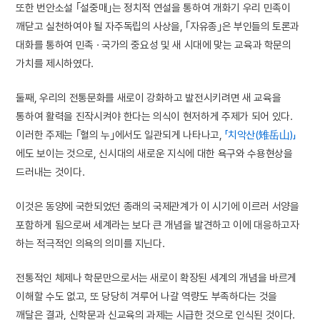
또한 번안소설 ｢설중매｣는 정치적 연설을 통하여 개화기 우리 민족이
깨닫고 실천하여야 될 자주독립의 사상을, ｢자유종｣은 부인들의 토론과
대화를 통하여 민족 · 국가의 중요성 및 새 시대에 맞는 교육과 학문의
가치를 제시하였다.
둘째, 우리의 전통문화를 새로이 강화하고 발전시키려면 새 교육을
통하여 활력을 진작시켜야 한다는 의식이 현저하게 주제가 되어 있다.
이러한 주제는 ｢혈의 누｣에서도 일관되게 나타나고,
「치악산(雉岳山)」
에도 보이는 것으로, 신시대의 새로운 지식에 대한 욕구와 수용현상을
드러내는 것이다.
이것은 동양에 국한되었던 종래의 국제관계가 이 시기에 이르러 서양을
포함하게 됨으로써 세계라는 보다 큰 개념을 발견하고 이에 대응하고자
하는 적극적인 의욕의 의미를 지닌다.
전통적인 체제나 학문만으로서는 새로이 확장된 세계의 개념을 바르게
이해할 수도 없고, 또 당당히 겨루어 나갈 역량도 부족하다는 것을
깨달은 결과, 신학문과 신교육의 과제는 시급한 것으로 인식된 것이다.