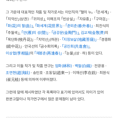
그 가운데 대표적인 작품 및 작가로서는 이인직의 「혈의 누」 · ｢은세계｣ ·
｢치악산｣(상권) · ｢귀의성｣, 이해조의 ｢빈상설｣ · ｢자유종｣ · ｢구마검｣ ·
｢화(花)의 혈(血)｣
,
｢화세계(花世界)｣
·
｢춘외춘(春外春)｣
· 최찬식의
｢추월색｣,
｢안(雁)의 성(聲)｣
·
｢금강문(金剛門)｣
,
김교제(金敎濟)
의
｢목단화(牧丹花)｣ · ｢치악산｣(하권) ·
｢지장보살(地藏菩薩)｣
· ｢경중화
(鏡中花)｣ · 안국선의 ｢금수회의록｣ ·
｢공진회(共進會)｣
,
이상협(李相協)
의
｢재봉춘(再逢春)｣
· ｢눈물｣(상 · 하) 등이 있다.
그리고 이들 작가 및 작품 연구는
임화(林和)
·
백철(白鐵)
· 전광용 ·
조연현(趙演鉉)
· 송민호 · 조동일(趙東一) · 이재선(李在銑) · 최원식
(崔元植) 등에 의하여 이루어졌다.
그런데 앞에 제시하였던 각 목록마다 표기에 있어서도 차이가 있어
판본고찰이나 작가연구에서 많은 문제점이 남아 있다.