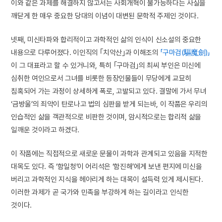
이와 같은 과제를 해결하지 않고서는 사회개혁이 불가능하다는 사실을
깨닫게 한 매우 중요한 당대의 이념이 대변된 문학적 주제인 것이다.
넷째, 미신타파와 합리적이고 과학적인 삶의 인식이 신소설의 중요한
내용으로 다루어졌다. 이인직의 ｢치악산｣과 이해조의
「구마검(驅魔劍)」
이 그 대표라고 할 수 있거니와, 특히 ｢구마검｣의 최씨 부인은 미신에
심취한 여인으로서 그녀를 비롯한 등장인물들이 무당에게 교묘히
침혹되어 가는 과정이 상세하게 폭로, 고발되고 있다. 결말에 가서 무녀
‘금방울’의 죄악이 탄로나고 법의 심판을 받게 되는바, 이 작품은 우리의
인습적인 삶을 객관적으로 비판한 것이며, 암시적으로는 합리적 삶을
일깨운 것이라고 하겠다.
이 작품에는 직접적으로 새로운 문물이 과학과 관계되고 있음을 지적한
대목도 있다. 즉 ‘함일청’이 어리석은 ‘함진해’에게 보낸 편지에 미신을
버리고 과학적인 지식을 헤아리게 하는 대목이 설득력 있게 제시된다.
이러한 과제가 곧 국가와 민족을 부강하게 하는 길이라고 인식한
것이다.