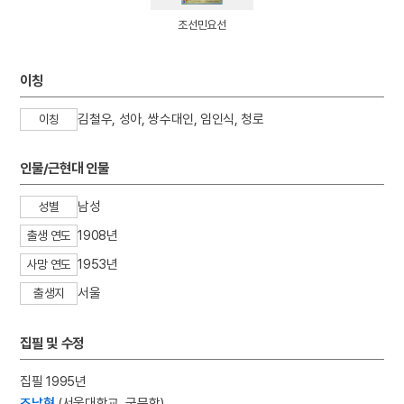
4
효감천
조선민요선
5
다리
6
대한민국 임시정부
이칭
7
서울말
김철우, 성아, 쌍수대인, 임인식, 청로
8
절기
이칭
9
계
인물/근현대 인물
10
김치
남성
성별
1908년
출생 연도
1953년
사망 연도
서울
출생지
집필 및 수정
집필 1995년
조남현
(서울대학교, 국문학)