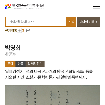
메뉴
본문
바로가기
바로가기
10
금성대군
1
민족주의
검색
미디어 검색
2
여수·순천 10·19사건
검색어를 입력하세요
3
농악
인기 항목
4
문종
5
부마민주항쟁
박영희
6
절기
朴
英
熙
7
점안식
문학
인물
일제강점기
8
광주도
일제강점기 「적의 비곡」·「과거의 왕국」·『회월시초』 등을
9
구월산
저술한 시인. 소설가·문학평론가·친일반민족행위자.
10
금성대군
1
민족주의
2
여수·순천 10·19사건
3
농악