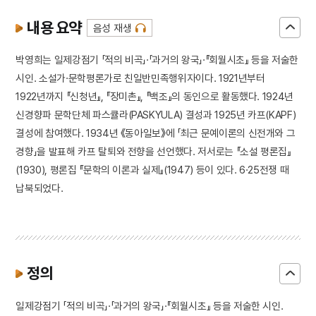
내용 요약
음성 재생
박영희는 일제강점기 「적의 비곡」·「과거의 왕국」·『회월시초』 등을 저술한
시인. 소설가·문학평론가로 친일반민족행위자이다. 1921년부터
1922년까지 『신청년』, 『장미촌』, 『백조』의 동인으로 활동했다. 1924년
신경향파 문학단체 파스큘라(PASKYULA) 결성과 1925년 카프(KAPF)
결성에 참여했다. 1934년 《동아일보》에 「최근 문예이론의 신전개와 그
경향」을 발표해 카프 탈퇴와 전향을 선언했다. 저서로는 『소설 평론집』
(1930), 평론집 『문학의 이론과 실제』(1947) 등이 있다. 6·25전쟁 때
납북되었다.
정의
일제강점기 「적의 비곡」·「과거의 왕국」·『회월시초』 등을 저술한 시인.