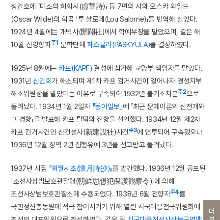
창간호에 「미소의 허화시(虛華詩)」 등 7편의 시와 오스카 와일드
(Oscar Wilde)의 희곡 「루 살로메(Lou Salome)」를 번역해 실었다.
1924년 4월에는 개벽사(開闢社)에서 학예부장을 맡았으며, 같은 해
주1
10월 신경향파
문학단체
파스큘라(PASKYULA)
를 결성하였다.
1925년 8월에는
카프(KAPF)
결성에 참가해 교양부 책임자를 맡았다.
1931년
신간회
가 해소되며 제1차 카프 검거사건이 일어나자 경성지부
주2
해소위원장을 맡았다는 이유로 구속되어 1932년 불기소처분
으로
풀려났다. 1934년 1월 2일자
『동아일보』
에 「최근 문예이론의 신전개와
그 경향」을 발표해 카프 탈퇴와 전향을 선언했다. 1934년 12월 제2차
주3
카프 검거사건인 신건설사(新建設社)사건
에 연루되어 구속됐으나
1936년 12월 징역 2년 집행유예 3년을 선고받고 풀려났다.
1937년 시집
『회월시초(懷月詩抄)』
를 발간했다. 1936년 12월 공포된
「조선사상범보호관찰령(朝鮮思想犯保護觀察令)」에 의해
주4
조선사상범보호관찰소에 수용되었다. 1938년 6월 전향자
를
국민정신총동원에 적극 참여시키기 위해 열린 시국대응전국위원회에
더보기
조선인 대표위원으로 참석하였다. 같은 달
시국대응전선사상보국연맹