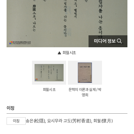
4
문종
5
부마민주항쟁
6
절기
7
점안식
8
광주도
미디어 정보
9
구월산
회월시초
10
금성대군
회월시초
문학의 이론과 실제 / 박
영희
이칭
송은(松隱), 요시무라 고도(芳村香道), 회월(懷月)
이칭