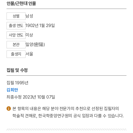
인물/근현대 인물
남성
성별
1902년 1월 29일
출생 연도
미상
사망 연도
밀양(密陽)
본관
서울
출생지
집필 및 수정
집필 1995년
김희만
최종수정 2023년 10월 07일
본 항목의 내용은 해당 분야 전문가의 추천으로 선정된 집필자의
학술적 견해로, 한국학중앙연구원의 공식 입장과 다를 수 있습니다.