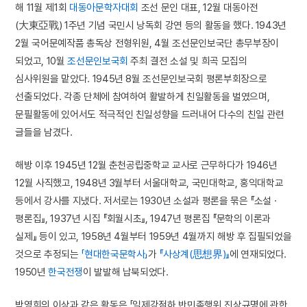
해 11월 제1회
대동아문학자대회
조선 문인 대표, 12월 대동아전
(大東亞戰) 1주년 기념 국민시 낭독회 강연 등의 활동을 했다. 1943년
2월 국어문예작품 총독상 전형위원, 4월 조선문인보국단 총무부장이
되었고, 10월
조선문인보국회
주최 결전 소설 및 희곡 모집의
심사위원을 맡았다. 1945년 8월 조선문인보국회 평론부회장으로
선출되었다. 각종 단체에 참여하여 활발하게 친일활동을 벌였으며,
문필활동에 있어서도 적극적인 친일성향을 드러내어 다수의 친일 관련
글들을 남겼다.
해방 이후 1945년 12월 춘천공립중학교 교사로 근무하다가 1946년
12월 사직했고, 1948년 3월부터 서울대학교, 국민대학교, 홍익대학교
등에서 강사를 지냈다. 저서로는 1930년 소설과 평론을 묶은 『소설 ·
평론집』, 1937년 시집 『회월시초』, 1947년 평론집 『문학의 이론과
실제』 등이 있고, 1958년 4월부터 1959년 4월까지 해방 후 집필되었을
것으로 추정되는
「현대한국문학사」
가
『사상계(思想界)』
에 연재되었다.
1950년
한국전쟁
이 발발해 납북되었다.
박영희의 이상과 같은 활동은 「일제강점하 반민족행위 진상규명에 관한