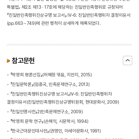
특별법」 제2조 제13 · 17호에 해당하는 친일반민족행위로 규정되어
『친일반민족행위진상규명 보고서』 Ⅳ-6: 친일반민족행위자 결정이유서
(pp.663∼749)에 관련 행적이 상세하게 채록되었다.
참고문헌
- 『박영희 평론선집』(허혜정 엮음, 지만지, 2015)
- 『친일문학론』(임종국, 민족문제연구소, 2013)
- 『친일반민족행위진상규명 보고서』Ⅳ-6: 친일반민족행위자
결정이유서(친일반민족행위진상규명위원회, 현대문화사, 2009)
- 『친일인명사전』2(민족문제연구소, 2009)
- 『박영희 문학 연구』(손해익, 시문학사, 1994)
- 『한국근대문인대사전』(권영민, 아세아문화사, 1991)