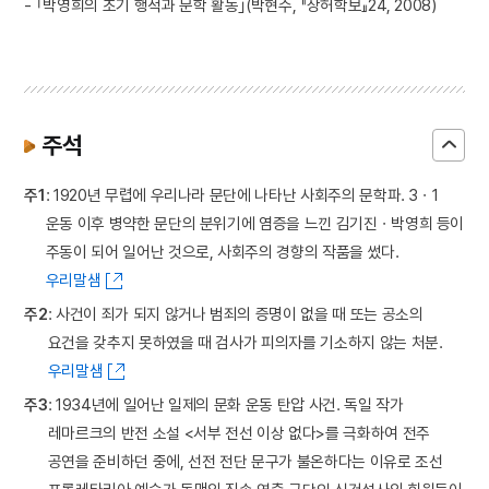
- ｢박영희의 초기 행적과 문학 활동｣(박현수, 『상허학보』24, 2008)
주석
주1
: 1920년 무렵에 우리나라 문단에 나타난 사회주의 문학파. 3ㆍ1
운동 이후 병약한 문단의 분위기에 염증을 느낀 김기진ㆍ박영희 등이
주동이 되어 일어난 것으로, 사회주의 경향의 작품을 썼다.
우리말샘
주2
: 사건이 죄가 되지 않거나 범죄의 증명이 없을 때 또는 공소의
요건을 갖추지 못하였을 때 검사가 피의자를 기소하지 않는 처분.
우리말샘
주3
: 1934년에 일어난 일제의 문화 운동 탄압 사건. 독일 작가
레마르크의 반전 소설 <서부 전선 이상 없다>를 극화하여 전주
공연을 준비하던 중에, 선전 전단 문구가 불온하다는 이유로 조선