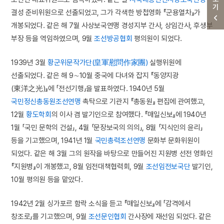
결성 준비위원으로 선출되었고, 그가 각색한 방첩영화 『군용열차』가
개봉되었다. 같은 해 7월 사상보국연맹 경성지부 간사, 상임간사, 후생부
부장 등을 역임하였으며, 9월
조선방공협회
평의원이 되었다.
1939년 3월
황군위문작가단(皇軍慰問作家團)
실행위원에
선출되었다. 같은 해 9∼10월 중국에 다녀와 잡지 『동양지광
(東洋之光)』에 「전선기행」을 발표하였다. 1940년 5월
국민정신총동원조선연맹
촉탁으로 기관지 『총동원』 편집에 관여했고,
12월
황도학회
의 이사 겸 발기인으로 참여했다. 『매일신보』에 1940년
1월 「국민 문학의 건설」, 4월 「문장보국의 의의」, 8월 「지식인의 윤리」
등을 기고했으며, 1941년 1월
국민총력조선연맹
문화부 문화위원이
되었다. 같은 해 3월 그의 원작을 바탕으로 만들어진 지원병 선전 영화인
『지원병』이 개봉했고, 8월 임전대책협력회, 9월
조선임전보국단
발기인,
10월 평의원 등을 맡았다.
1942년 2월 싱가포르 함락 소식을 듣고 『매일신보』에 「감격에서
창조로」를 기고했으며, 9월
조선문인협회
간사장에 재선임 되었다. 같은