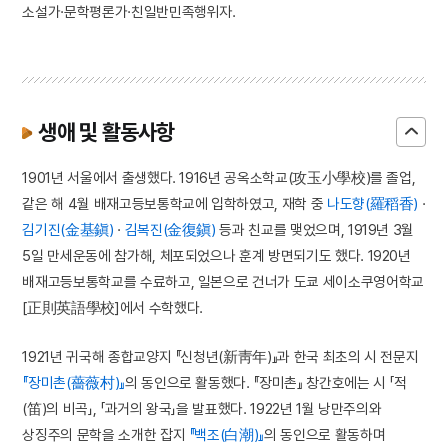
소설가·문학평론가·친일반민족행위자.
생애 및 활동사항
1901년 서울에서 출생했다. 1916년 공옥소학교(攻玉小學校)를 졸업,
같은 해 4월 배재고등보통학교에 입학하였고, 재학 중
나도향(羅稻香)
·
김기진(金基鎭)
·
김복진(金復鎭)
등과 친교를 맺었으며, 1919년 3월
5일 만세운동에 참가해, 체포되었으나 훈계 방면되기도 했다. 1920년
배재고등보통학교를 수료하고, 일본으로 건너가 도쿄 세이소쿠영어학교
[正則英語學校]에서 수학했다.
1921년 귀국해 종합교양지 『신청년(新靑年)』과 한국 최초의 시 전문지
『장미촌(薔薇村)』
의 동인으로 활동했다. 『장미촌』 창간호에는 시 「적
(笛)의 비곡」, 「과거의 왕국」을 발표했다. 1922년 1월 낭만주의와
상징주의 문학을 소개한 잡지
『백조(白潮)』
의 동인으로 활동하며