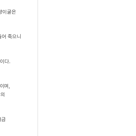
향이굴은
들어 죽으니
이다.
이며,
물의
여금