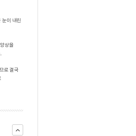
곧 눈이 내린
 양상을
.
되므로 결국
로