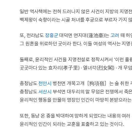
일반 역사책에는 전혀 드러나지 않은 사건이 지방의 지명전
백제왕이 숙향이라는 시골 처녀를 후궁으로 부르자 가지 않
또, 전라남도
장흥군
대덕면 연지대(蓮池臺)는
고려
때 허
그 원혼을 위로하던 곳이라 한다. 이들 여성의 역사는 지명
둘째로, 윤리적인 사건을 지명전설로 정착시켜서 ‘이런 훌륭
곳곳마다 있는 효자리(孝子里) · 열녀각(烈女閣) · 개 무덤
충청남도
천안시
병천면 개목고개［狗項嶺］는 술 취한 주
충청남도
서산시
부석면 대두리의 말 무덤은 전쟁에서 죽은
윤리적인 행동을 만물의 영장인 인간이 마땅히 본받으라는 
또한, 동냥 온 중을 박대하여 망하게 되었다는 내용의 
윤리적인 인간이 되라는 교훈을 표출하고 있는 것이다.