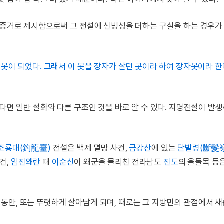
 증거로 제시함으로써 그 전설에 신빙성을 더하는 구실을 하는 경우가 
 못이 되었다. 그래서 이 못을 장자가 살던 곳이라 하여 장자못이라 한
한다면 일반 설화와 다른 구조인 것을 바로 알 수 있다. 지명전설이 발
조룡대(釣龍臺)
전설은 백제 멸망 사건,
금강산
에 있는
단발령(斷髮
건,
임진왜란
때
이순신
이 왜군을 물리친 전라남도
진도
의 울돌목 등
동안, 또는 뚜렷하게 살아남게 되며, 때로는 그 지방민의 관점에서 