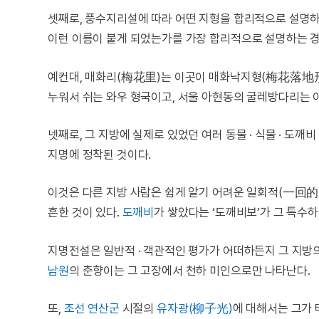
셋째로, 풍수지리설에 따라 어떤 지형을 합리적으로 설명하
이런 이름이 붙게 되었는가를 가장 합리적으로 설명하는 
예컨대, 매화리(梅花里)는 이곳이 매화낙지형(梅花落地形
누워서 쉬는 와우 형국이고, 서울 아현동의 굴레방다리는 이
넷째로, 그 지방에 실제로 있었던 여러 동물 · 식물 · 도깨
지명에 정착된 것이다.
이것은 다른 지방 사람은 쉽게 알기 어려운 일회적(一回的)
흔한 것이 있다.
도깨비
가 쌓았다는 ‘도깨비보’가 그 특수
지명전설은 일반적 · 객관적인 평가가 어떠하든지 그 지방
남원
의 춘향이는 그 고장에서 천하 미인으로만 나타난다.
또,
조선
연산군
시절의
유자광(柳子光)
에 대해서는 그가 