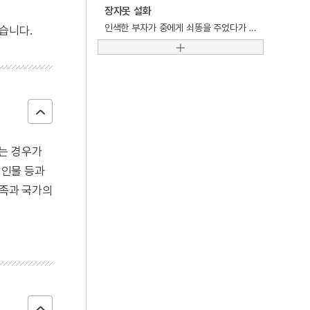
4
장진주사
장자못 설화
인색한 부자가 중에게 쇠똥을 주었다가 벌을 받았다는 내용의 설화.
습니다.
5
구이
6
금성대군
7
꼬리따기
8
민중신학
9
삼풍백화점 붕괴 사고
키는 경우가
10
서울대학교
 인물 등과
민족과 국가의