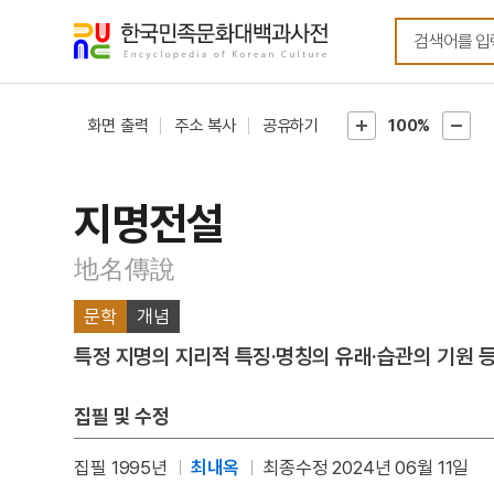
메뉴
본문
바로가기
바로가기
화면 출력
주소 복사
공유하기
100%
지명전설
地名傳說
문학
개념
특정 지명의 지리적 특징·명칭의 유래·습관의 기원 등
집필 및 수정
집필 1995년
최내옥
최종수정 2024년 06월 11일