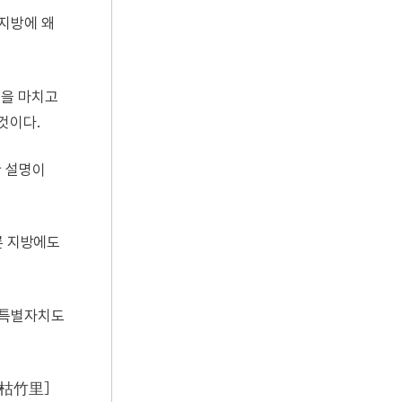
 지방에 왜
일을 마치고
것이다.
한 설명이
른 지방에도
북특별자치도
［枯竹里］