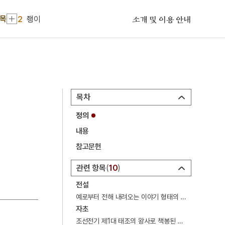
1
손곡산인전
항목
2
좽이
소개 및 이용 안내
3
이
4
장진주사
5
구이
6
금성대군
목차
7
꼬리따기
정의
8
민중신학
내용
9
삼풍백화점 붕괴 사고
참고문헌
10
서울대학교
관련 항목
10
1
손곡산인전
전설
2
좽이
예로부터 전해 내려오는 이야기 형태의 설화.
자초
3
이
조선전기 제1대 태조의 왕사로 책봉된 승려.