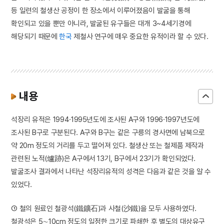
등 일련의 철생산 공정이 한 장소에서 이루어졌음이 발굴을 통해
확인되고 있을 뿐만 아니라, 발굴된 유구들은 대개 3~4세기경에
해당되기 때문에
한국
제철사 연구에 매우 중요한 유적이라 할 수 있다.
내용
석장리 유적은 1994·1995년도에 조사된 A구와 1996·1997년도에
조사된 B구로 구분된다. A구와 B구는 같은 구릉의 경사면에 남북으로
약 20m 정도의 거리를 두고 떨어져 있다. 철생산 또는 철제품 제작과
관련된 노적(爐跡)은 A구에서 13기, B구에서 23기가 확인되었다.
발굴조사 결과에서 나타난 석장리유적의 성격은 다음과 같은 것을 알 수
있었다.
① 철의 원료인 철광석(鐵鑛石)과 사철(沙鐵)을 모두 사용하였다.
철광석은 5∼10cm 정도의 일정한 크기로 파쇄한 후 별도의 대상유구