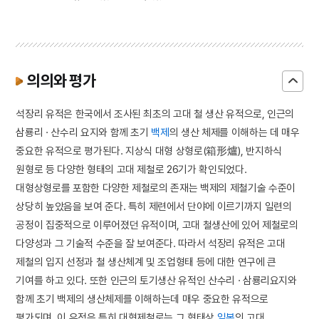
의의와 평가
석장리 유적은 한국에서 조사된 최초의 고대 철 생산 유적으로, 인근의
삼룡리 · 산수리 요지와 함께 초기
백제
의 생산 체제를 이해하는 데 매우
중요한 유적으로 평가된다. 지상식 대형 상형로(箱形爐), 반지하식
원형로 등 다양한 형태의 고대 제철로 26기가 확인되었다.
대형상형로를 포함한 다양한 제철로의 존재는 백제의 제철기술 수준이
상당히 높았음을 보여 준다. 특히 제련에서 단야에 이르기까지 일련의
공정이 집중적으로 이루어졌던 유적이며, 고대 철생산에 있어 제철로의
다양성과 그 기술적 수준을 잘 보여준다. 따라서 석장리 유적은 고대
제철의 입지 선정과 철 생산체계 및 조업형태 등에 대한 연구에 큰
기여를 하고 있다. 또한 인근의 토기생산 유적인 산수리 · 삼룡리요지와
함께 초기 백제의 생산체제를 이해하는데 매우 중요한 유적으로
평가되며, 이 유적은 특히 대형제철로는 그 형태상
일본
의 고대