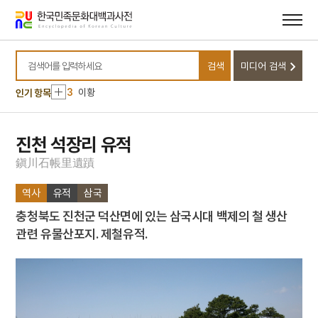
메뉴
본문
바로가기
바로가기
10
비녀
1
금성대군
검색
미디어 검색
2
세조
검색어를 입력하세요
3
이황
인기 항목
4
이이
5
고향
진천 석장리 유적
6
세종
鎭
川
石
帳
里
遺
蹟
7
꿀벌
역사
유적
삼국
8
단종
충청북도 진천군 덕산면에 있는 삼국시대 백제의 철 생산
9
부활절
관련 유물산포지. 제철유적.
10
비녀
1
금성대군
2
세조
3
이황