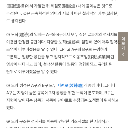
(臺狀遺構)에서 가열한 뒤 제철로(製鐵爐) 내에 들여놓은 것으로
추정된다. 철은 금속학적인 의미의 사철이 아닌 철광석의 가루(철광분)
로 생각된다.
② 노적(爐跡)의 입지는 A구와 B구에서 모두 작은 골짜기의 경사지를
더보기
이용한 한정된 공간이다. 다양한 노적(爐跡)이 밀집해 있어 매우 집약된
조업이 이루어졌음을 알 수 있다. 그리고 A구와 B구로 분명하게
구분되는 일정한 공간을 두고 점차적으로 이동조업(移動操業)하던
양상이 나타나고 있어, 철생산 활동이 일종의 정형화되고 규격화된
단위로 이루어졌음을 알 수 있다.
③ 노의 성격은 A구와 B구 모두
제련로(製鍊爐)
가 중심이다. 그러나
A구는 지형이 높은 동쪽에 2차 공정을 위한 노적이 분포하며, B구는
지형이 낮아지는 남쪽과 서쪽에 단야로로 추정되는 노적들이 위치하고
있다.
④ 노의 구조는 경사지를 이용해 간단한 기초시설을 한 지상식과