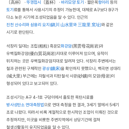
〔高杯〕 ·
뚜껑접시
〔蓋杯〕 ·
바리모양 토기
· 짧은목
항아리
등의
토기
류를 통해서 사용시기의 추정이 가능한데, 대체로 A구보다 B구가
다소 늦은 시기에 조성되었음을 알 수 있다. 인근의
진천 산수리와 삼용리 요지(鎭川 山水里와 三龍里 窯址)
와 같은
시기로 판단된다.
석장리 일대는 조립(粗粒) 흑운모
화강암
(黑雲母花崗岩)과
우백질화강암(優白質花崗岩)지대로 이루어져 있으며, 유적이
위치하는 곳은 우백질화강암지대로 알려져 있다. 석장리 주변에서는
철과 관련된 구체적인
광상(鑛床)
을 확인하지 못했으나, 백곡면 성대리
(城大里) 부근에는 자철석과 티탄철석 사광(砂鑛)의 모암(母岩)이
형성되어 있다고 보고되어 있다.
조성시기는 A구 4-1호 구덩이에서 출토한 목탄시료를
방사성탄소 연대측정법
으로 연대 측정을 한 결과, 3세기 말에서 5세기
초로 나왔다. 따라서 비록 계절적으로 한시적인 조업이 이뤄진 것으로
추정하지만, 이곳을 비롯한 주변지역에서 상당기간에 걸쳐
철생산활동이 유지되었음을 알 수 있다.