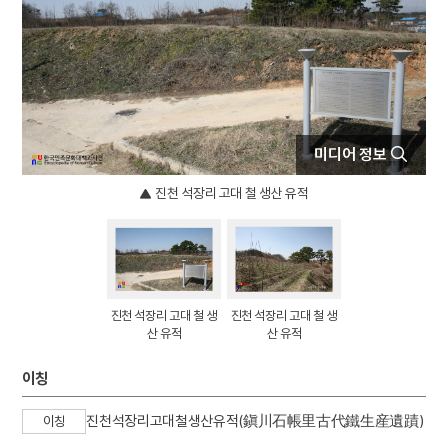
4
이이
5
고향
6
세종
7
꿀벌
8
단종
미디어 정보
9
부활절
10
비녀
진천 석장리 고대 철 생산 유적
진천 석장리 고대 철 생
진천 석장리 고대 철 생
산 유적
산 유적
이칭
진천석장리고대철생산유적(鎭川石帳里古代鐵生産遺蹟)
이칭