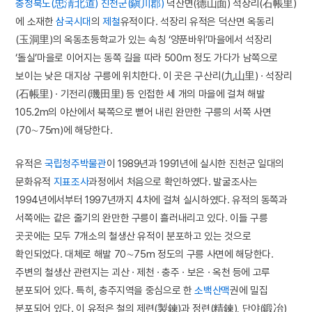
충청북도(忠淸北道)
진천군(鎭川郡)
덕산면(德山面) 석장리(石帳里)
에 소재한
삼국시대
의
제철
유적이다. 석장리 유적은 덕산면 옥동리
(玉洞里)의 옥동초등학교가 있는 속칭 ‘양푼바위’마을에서 석장리
‘돌실’마을로 이어지는 동쪽 길을 따라 500m 정도 가다가 남쪽으로
보이는 낮은 대지상 구릉에 위치한다. 이 곳은 구산리(九山里) · 석장리
(石帳里) · 기전리(璣田里) 등 인접한 세 개의 마을에 걸쳐 해발
105.2m의 야산에서 북쪽으로 뻗어 내린 완만한 구릉의 서쪽 사면
(70∼75m)에 해당한다.
유적은
국립청주박물관
이 1989년과 1991년에 실시한 진천군 일대의
문화유적
지표조사
과정에서 처음으로 확인하였다. 발굴조사는
1994년에서부터 1997년까지 4차에 걸쳐 실시하였다. 유적의 동쪽과
서쪽에는 같은 줄기의 완만한 구릉이 흘러내리고 있다. 이들 구릉
곳곳에는 모두 7개소의 철생산 유적이 분포하고 있는 것으로
확인되었다. 대체로 해발 70∼75m 정도의 구릉 사면에 해당한다.
주변의 철생산 관련지는 괴산 · 제천 · 충주 · 보은 · 옥천 등에 고루
분포되어 있다. 특히, 충주지역을 중심으로 한
소백산맥
권에 밀집
분포되어 있다. 이 유적은 철의 제련(製鍊)과 정련(精鍊), 단야(鍛冶)