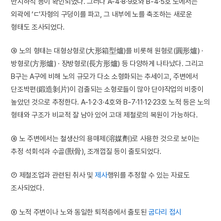
반지하식 등이 확인되었다. 그러나 A-4·8·9호와 B-4·5호 노에서는
외곽에 ‘ㄷ'자형의 구덩이를 파고, 그 내부에 노를 축조하는 새로운
형태도 조사되었다.
⑤ 노의 형태는 대형상형로(大形箱型爐)를 비롯해 원형로(圓形爐) ·
방형로(方形爐) · 장방형로(長方形爐) 등 다양하게 나타났다. 그리고
B구는 A구에 비해 노의 규모가 다소 소형화되는 추세이고, 주변에서
단조박편(鍛造剝片)이 검출되는 소형로들이 많아 단야작업의 비중이
높았던 것으로 추정한다. A-1·2·3·4호와 B-7·11·12·23호 노적 등은 노의
형태와 구조가 비교적 잘 남아 있어 고대 제철로의 복원이 가능하다.
⑥ 노 주변에서는 철생산의 용매제(溶媒劑)로 사용한 것으로 보이는
추정 석회석과 수골(獸骨), 조개껍질 등이 출토되었다.
⑦ 제철조업과 관련된 취사 및
제사
행위를 추정할 수 있는 자료도
조사되었다.
⑧ 노적 주변이나 노와 동일한 퇴적층에서 출토된
굽다리 접시