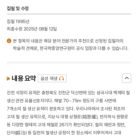
집필 및 수정
집필 1995년
최종수정 2025년 08월 12일
본 항목의 내용은 해당 분야 전문가의 추천으로 선정된 집필자의
학술적 견해로, 한국학중앙연구원의 공식 입장과 다를 수 있습니다.
내용 요약
음성 재생
진천 석장리 유적은 충청북도 진천군 덕산면에 있는 삼국시대 백제의 철
생산 관련 유물산포지이다. 해발 70∼75m 정도의 구릉 사면에
7개소의 철 생산 유적이 분포하고 있다. 우리나라에서 조사된 최초의
고대 철 생산 유적으로, 지상식 대형 상형로(箱形爐), 반지하식 원형로
등 다양한 형태의 고대 제철로 26기가 확인되었다. 철의 제련과 정련,
단야(鍛冶) 등 일련의 철생산 공정이 한 장소에서 이루어져서 고대