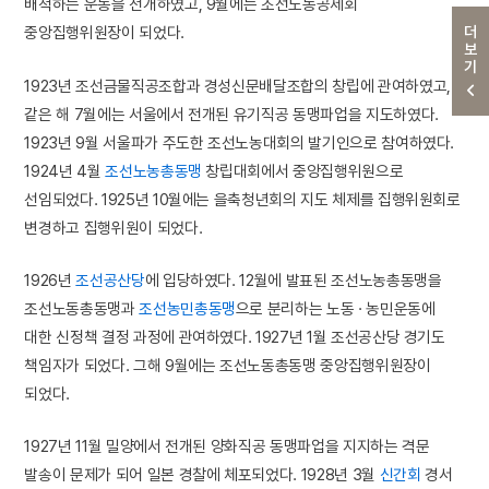
배척하는 운동을 전개하였고, 9월에는 조선노동공제회
더보기
중앙집행위원장이 되었다.
1923년 조선금물직공조합과 경성신문배달조합의 창립에 관여하였고,
같은 해 7월에는 서울에서 전개된 유기직공 동맹파업을 지도하였다.
1923년 9월 서울파가 주도한 조선노농대회의 발기인으로 참여하였다.
1924년 4월
조선노농총동맹
창립대회에서 중앙집행위원으로
선임되었다. 1925년 10월에는 을축청년회의 지도 체제를 집행위원회로
변경하고 집행위원이 되었다.
1926년
조선공산당
에 입당하였다. 12월에 발표된 조선노농총동맹을
조선노동총동맹과
조선농민총동맹
으로 분리하는 노동 · 농민운동에
대한 신정책 결정 과정에 관여하였다. 1927년 1월 조선공산당 경기도
책임자가 되었다. 그해 9월에는 조선노동총동맹 중앙집행위원장이
되었다.
1927년 11월 밀양에서 전개된 양화직공 동맹파업을 지지하는 격문
발송이 문제가 되어 일본 경찰에 체포되었다. 1928년 3월
신간회
경서