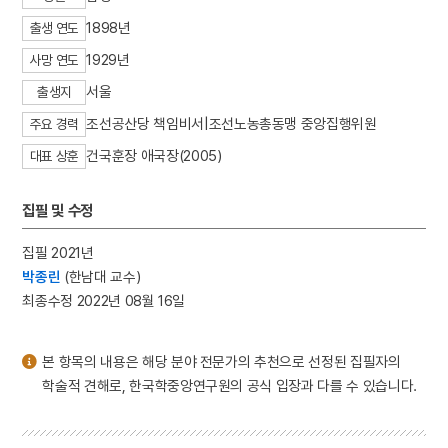
3
열하일기
1898년
출생 연도
4
창의적 체험활동
1929년
사망 연도
5
금성대군
서울
출생지
6
박훈
조선공산당 책임비서|조선노농총동맹 중앙집행위원
주요 경력
7
완당전집
건국훈장 애국장(2005)
대표 상훈
8
조선혁명선언
9
개천군
집필 및 수정
10
국화 옆에서
집필 2021년
박종린
(한남대 교수)
최종수정 2022년 08월 16일
본 항목의 내용은 해당 분야 전문가의 추천으로 선정된 집필자의
학술적 견해로, 한국학중앙연구원의 공식 입장과 다를 수 있습니다.