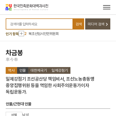
메뉴
본문
바로가기
바로가기
10
국화 옆에서
검색
미디어 검색
1
금오신화
검색어를 입력하세요
2
북조선임시인민위원회
인기 항목
3
열하일기
4
창의적 체험활동
차금봉
5
금성대군
車
今
奉
6
박훈
역사
인물
대한제국기
일제강점기
7
완당전집
일제강점기 조선공산당 책임비서, 조선노농총동맹
8
조선혁명선언
중앙집행위원 등을 역임한 사회주의운동가이자
9
개천군
독립운동가.
10
국화 옆에서
1
금오신화
인물/근현대 인물
2
북조선임시인민위원회
남성
성별