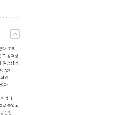
었다. 고려
은 그 성격상
게 일정량의
것이었다.
의 좌명
르렀다.
경이었다.
0결로 줄었고
원종공신전