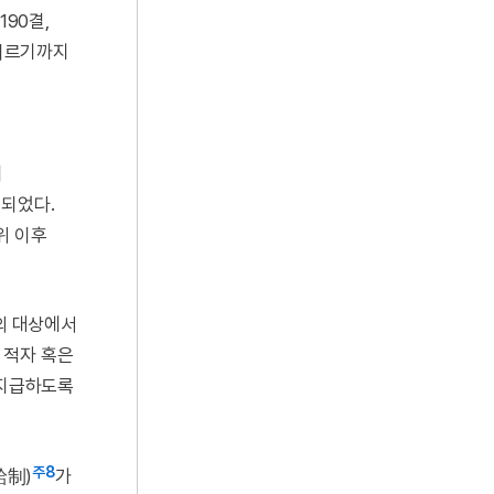
190결,
이르기까지
.
이
 되었다.
위 이후
의 대상에서
 적자 혹은
 지급하도록
주8
給制)
가