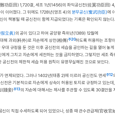
難功臣田) 1,720결, 세조 1년(1456)의 좌익공신전(佐翼功臣田) 4,
 이어졌다. 그 뒤에도 1728년(영조 4)의
분무공신(奮武功臣)
에 
공신이 책봉될 때 공신전이 함께 지급되었다는 기록은 확인되지 않는다
廢假立眞)
의 공이 있다고 하여 공양왕 즉위년(1389) 12월에
주20
대해 과외(科外)로 자손에게 상전(相傳)
하도록 허용하는 조항
우대 규정을 둔 것은 이후 공신전의 세습을 공인하는 길을 열어 놓게
자신에게 그치고 자손에게 세전하는 것을 금지하였다. 그렇지만 세조 즉
한 공신전의 제한적 세습 허용 원칙이 유명무실해진 것으로 보인다.
주12
가 면제되었다. 그러나 1402년(태종 2)에 이르러 공신전도 면세
공신전은 기본적으로 자손에게 상속이 허용된 토지로 규정하고 있는데,
주13
첩(賤妾)
의 자손에 대해서는 제사를 주관할 수 있도록 30결만을
신이 직접 수세하도록 되어 있었으나, 성종 때 관수관급제(官收官