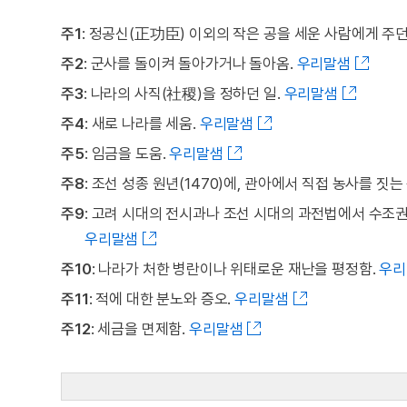
주1
: 정공신(正功臣) 이외의 작은 공을 세운 사람에게 주던
주2
: 군사를 돌이켜 돌아가거나 돌아옴.
우리말샘
주3
: 나라의 사직(社稷)을 정하던 일.
우리말샘
주4
: 새로 나라를 세움.
우리말샘
주5
: 임금을 도움.
우리말샘
주8
: 조선 성종 원년(1470)에, 관아에서 직접 농사를 
주9
: 고려 시대의 전시과나 조선 시대의 과전법에서 수조권
우리말샘
주10
: 나라가 처한 병란이나 위태로운 재난을 평정함.
우리
주11
: 적에 대한 분노와 증오.
우리말샘
주12
: 세금을 면제함.
우리말샘