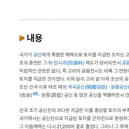
내용
국가가
공신
에게 특별한 혜택으로 토지를 지급한 조치는 
초의 훈전은 그 뒤
전시과(田柴科)
제도가 정비되면서
공
직접적인 관련은 없다. 즉 고려의 공음전시는 비록 그 연
토지를 지급한 것이었다. 이와 달리 고려 말 이래 조선의 
조선 건국 이후 태조 때의
개국공신(開國功臣)
·
원종공신
주5
(佐命)
· 원종(原從) 공신 등 많은 공신을 책봉하면서 건
건국 초기 공신전의 과다한 지급은 이를 충당할 토지의 
국가에서는 공신전으로 지급된 토지를 군자전으로 환원하고 공
그 이듬해에는 다시 21,200여 결로 줄었다. 그러나 그 후