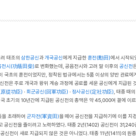
고려 태조의
삼한공신
과
개국공신
에게 지급한
훈전(勳田)
에서 시작되
음전시(功蔭田柴)
로 변화했는데, 공음전시와 고려 말 이후의
공신전
원이 국초의 훈전이었지만, 정착된 법규에서는 5품 이상의 양반 관료에
공신전은 주로 개국과 왕위 계승 과정에 공로를 세운 공신에게 지급된 
(原從功臣)
·
회군공신(回軍功臣)
·
정사공신(定社功臣)
, 태종 때
국 초기의 10년간에 지급된 공신전의 총액은 약 45,000여 결에 이
부족을 초래하여
군자전(軍資田)
을 떼어 공신전을 지급하기에 이를 지
신전을 줄이려고 노력하였다. 태종 2년(1402) 공신전이 31,24
에 공신전이 새로 지급되지 않은 것은 아니었다. 태종 11년(1411)의 