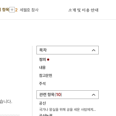
1
금성대군
기 항목
2
세월호 참사
소개 및 이용 안내
3
단경왕후
4
대진대학교
5
세조
6
금모으기운동
목차
7
노사모
정의
8
메리다 지방회
내용
9
육시
참고문헌
10
이문구
주석
1
금성대군
관련 항목
10
2
세월호 참사
습니다.
공신
3
단경왕후
국가나 왕실을 위해 공을 세운 사람에게 주던 칭호 또는 그 칭호를 받은 사람.
공신녹권