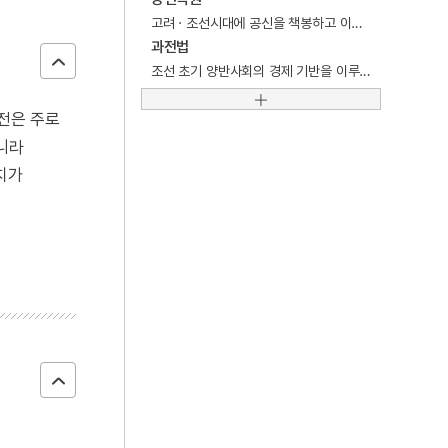
4
대진대학교
고려 · 조선시대에 공신을 책봉하고 이들의 공훈을 등재하여 공신 수봉자에게 분급한 문권을 지칭하는 용어.
5
세조
과전법
조선 초기 양반사회의 경제 기반을 이루고 있던 토지제도.
6
금모으기운동
7
노사모
전은 주로
니라
8
메리다 지방회
치가
9
육시
10
이문구