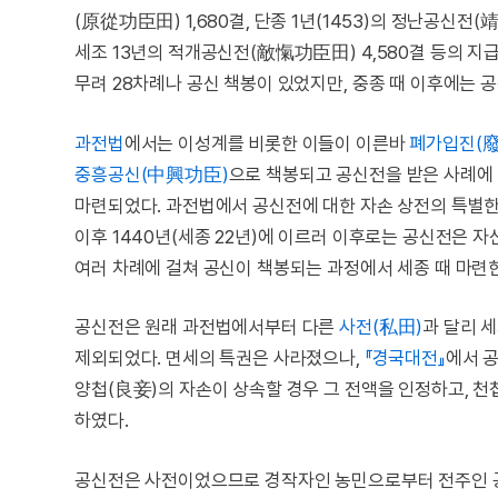
(原從功臣田) 1,680결, 단종 1년(1453)의 정난공신전(靖
세조 13년의 적개공신전(敵愾功臣田) 4,580결 등의 지급이
무려 28차례나 공신 책봉이 있었지만, 중종 때 이후에는 
과전법
에서는 이성계를 비롯한 이들이 이른바
폐가입진(
중흥공신(中興功臣)
으로 책봉되고 공신전을 받은 사례에 
마련되었다. 과전법에서 공신전에 대한 자손 상전의 특별한 
이후 1440년(세종 22년)에 이르러 이후로는 공신전은 
여러 차례에 걸쳐 공신이 책봉되는 과정에서 세종 때 마련
공신전은 원래 과전법에서부터 다른
사전(私田)
과 달리 세
제외되었다. 면세의 특권은 사라졌으나,
『경국대전』
에서 
양첩(良妾)의 자손이 상속할 경우 그 전액을 인정하고, 천
하였다.
공신전은 사전이었으므로 경작자인 농민으로부터 전주인 공