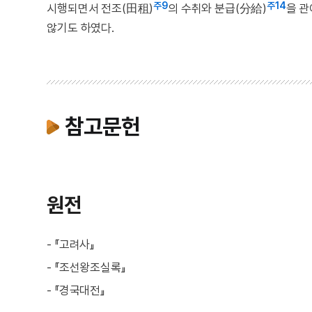
주9
주14
시행되면서 전조(田租)
의 수취와 분급(分給)
을 관
않기도 하였다.
참고문헌
원전
- 『고려사』
- 『조선왕조실록』
- 『경국대전』