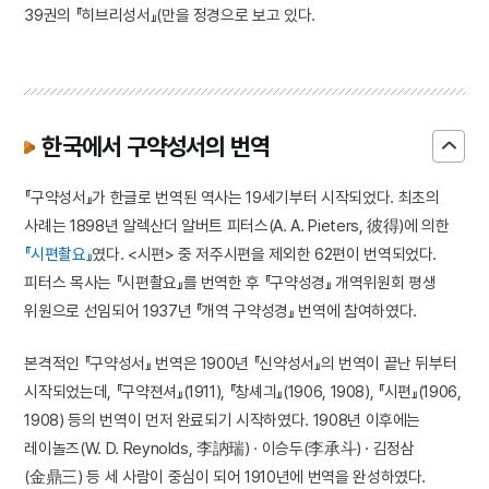
39권의 『히브리성서』(만을 정경으로 보고 있다.
한국에서 구약성서의 번역
『구약성서』가 한글로 번역된 역사는 19세기부터 시작되었다. 최초의
사례는 1898년 알렉산더 알버트 피터스(A. A. Pieters, 彼得)에 의한
『시편촬요』
였다. <시편> 중 저주시편을 제외한 62편이 번역되었다.
피터스 목사는 『시편촬요』를 번역한 후 『구약성경』 개역위원회 평생
위원으로 선임되어 1937년 『개역 구약성경』 번역에 참여하였다.
본격적인 『구약성서』 번역은 1900년 『신약성서』의 번역이 끝난 뒤부터
시작되었는데, 『구약젼셔』(1911), 『창셰긔』(1906, 1908), 『시편』(1906,
1908) 등의 번역이 먼저 완료되기 시작하였다. 1908년 이후에는
레이놀즈(W. D. Reynolds, 李訥瑞) · 이승두(李承斗) · 김정삼
(金鼎三) 등 세 사람이 중심이 되어 1910년에 번역을 완성하였다.