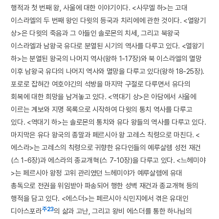
행적과 첫 번째 왕, 사울에 대한 이야기이다. <사무엘 하>는 고대
이스라엘의 두 번째 왕인 다윗의 등국과 치리에에 관한 것이다. <열왕기
상>은 다윗의 죽음과 그 아들인 솔로몬의 치세, 그리고 북왕국
이스라엘과 남왕국 유다로 분열된 시기의 역사를 다루고 있다. <열왕기
하>는 분열된 왕국의 나머지 역사(왕하 1-17장)와 북 이스라엘의 멸망
이후 남왕국 유다의 나머지 역사와 멸망을 다루고 있다(왕하 18-25장).
포로로 잡혀간 여호야긴의 석방을 마지막 구절로 다루면서 유다의
회복에 대한 희망을 남겨놓고 있다. <역대기 상>은 아담에서 사울에
이르는 계보와 지명 목록으로 시작하여 다윗의 통치 역사를 다루고
있다. <역대기 하>는 솔로몬의 통치와 유다 왕들의 역사를 다루고 있다.
마지막은 유다 왕국의 종말과 페르시아 왕 고레스 칙령으로 마친다. <
에스라>는 고레스의 칙령으로 귀향한 유다인들의 예루살렘 성전 재건
(스 1-6장)과 에스라의 종교개혁(스 7-10장)을 다루고 있다. <느헤미야
>는 페르시아 왕정 고위 관리였던 느헤미야가 예루살렘에 유대
총독으로 전권을 위임받아 파송되어 행한 성벽 재건과 종교개혁 등의
행적을 담고 있다. <에스더>는 페르시아 식민지에서 겪은 유대인
주23
디아스포라
의 삶과 고난, 그리고 왕비 에스더를 통한 하나님의