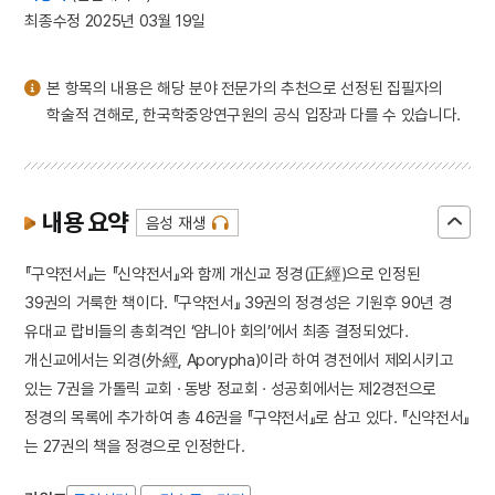
4
북조선임시인민위원회
최종수정 2025년 03월 19일
5
홍경래의 난
6
낙동강
본 항목의 내용은 해당 분야 전문가의 추천으로 선정된 집필자의
7
부일영화상
학술적 견해로, 한국학중앙연구원의 공식 입장과 다를 수 있습니다.
8
세월호 참사
9
이현로
10
전우치전
내용 요약
음성 재생
『구약전서』는 『신약전서』와 함께 개신교 정경(正經)으로 인정된
39권의 거룩한 책이다. 『구약전서』 39권의 정경성은 기원후 90년 경
유대교 랍비들의 총회격인 ‘얌니아 회의’에서 최종 결정되었다.
개신교에서는 외경(外經, Aporypha)이라 하여 경전에서 제외시키고
있는 7권을 가톨릭 교회 · 동방 정교회 · 성공회에서는 제2경전으로
정경의 목록에 추가하여 총 46권을 『구약전서』로 삼고 있다. 『신약전서』
는 27권의 책을 정경으로 인정한다.