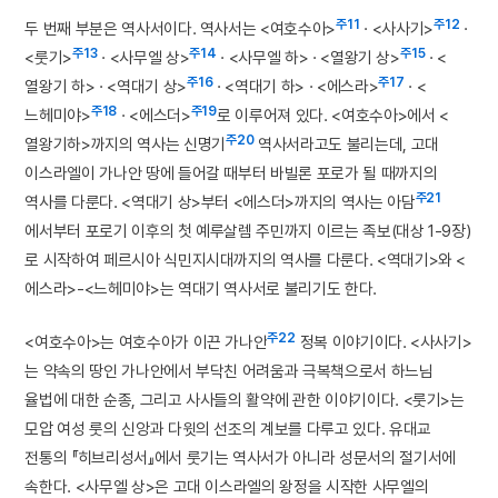
주11
주12
두 번째 부분은 역사서이다. 역사서는 <여호수아>
· <사사기>
·
주13
주14
주15
<룻기>
· <사무엘 상>
· <사무엘 하> · <열왕기 상>
· <
주16
주17
열왕기 하> · <역대기 상>
· <역대기 하> · <에스라>
· <
주18
주19
느헤미야>
· <에스더>
로 이루어져 있다. <여호수아>에서 <
주20
열왕기하>까지의 역사는 신명기
역사서라고도 불리는데, 고대
이스라엘이 가나안 땅에 들어갈 때부터 바빌론 포로가 될 때까지의
주21
역사를 다룬다. <역대기 상>부터 <에스더>까지의 역사는 아담
에서부터 포로기 이후의 첫 예루살렘 주민까지 이르는 족보(대상 1-9장)
로 시작하여 페르시아 식민지시대까지의 역사를 다룬다. <역대기>와 <
에스라>-<느헤미야>는 역대기 역사서로 불리기도 한다.
주22
<여호수아>는 여호수아가 이끈 가나안
정복 이야기이다. <사사기>
는 약속의 땅인 가나안에서 부닥친 어려움과 극복책으로서 하느님
율법에 대한 순종, 그리고 사사들의 활약에 관한 이야기이다. <룻기>는
모압 여성 룻의 신앙과 다윗의 선조의 계보를 다루고 있다. 유대교
전통의 『히브리성서』에서 룻기는 역사서가 아니라 성문서의 절기서에
속한다. <사무엘 상>은 고대 이스라엘의 왕정을 시작한 사무엘의