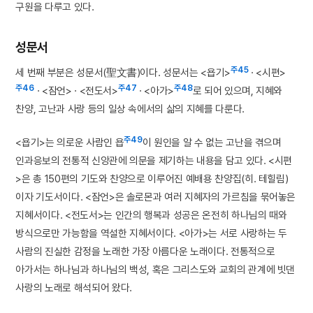
구원을 다루고 있다.
성문서
주45
세 번째 부분은 성문서(聖文書)이다. 성문서는 <욥기>
· <시편>
주46
주47
주48
· <잠언> · <전도서>
· <아가>
로 되어 있으며, 지혜와
찬양, 고난과 사랑 등의 일상 속에서의 삶의 지혜를 다룬다.
주49
<욥기>는 의로운 사람인 욥
이 원인을 알 수 없는 고난을 겪으며
인과응보의 전통적 신앙관에 의문을 제기하는 내용을 담고 있다. <시편
>은 총 150편의 기도와 찬양으로 이루어진 예배용 찬양집(히. 테힐림)
이자 기도서이다. <잠언>은 솔로몬과 여러 지혜자의 가르침을 묶어놓은
지혜서이다. <전도서>는 인간의 행복과 성공은 온전히 하나님의 때와
방식으로만 가능함을 역설한 지혜서이다. <아가>는 서로 사랑하는 두
사람의 진실한 감정을 노래한 가장 아름다운 노래이다. 전통적으로
아가서는 하나님과 하나님의 백성, 혹은 그리스도와 교회의 관계에 빗댄
사랑의 노래로 해석되어 왔다.