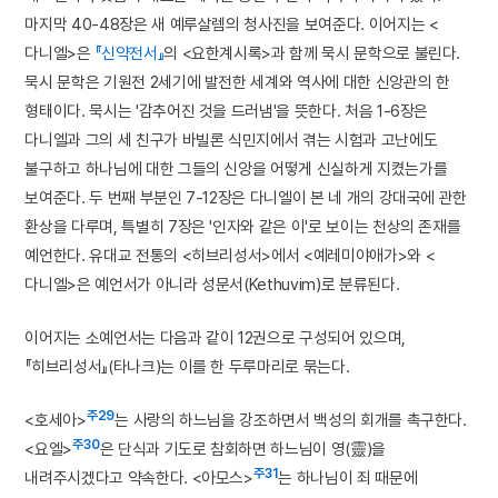
마지막 40-48장은 새 예루살렘의 청사진을 보여준다. 이어지는 <
다니엘>은
『신약전서』
의 <요한계시록>과 함께 묵시 문학으로 불린다.
묵시 문학은 기원전 2세기에 발전한 세계와 역사에 대한 신앙관의 한
형태이다. 묵시는 '감추어진 것을 드러냄'을 뜻한다. 처음 1-6장은
다니엘과 그의 세 친구가 바빌론 식민지에서 겪는 시험과 고난에도
불구하고 하나님에 대한 그들의 신앙을 어떻게 신실하게 지켰는가를
보여준다. 두 번째 부분인 7-12장은 다니엘이 본 네 개의 강대국에 관한
환상을 다루며, 특별히 7장은 '인자와 같은 이'로 보이는 천상의 존재를
예언한다. 유대교 전통의 <히브리성서>에서 <예레미야애가>와 <
다니엘>은 예언서가 아니라 성문서(Kethuvim)로 분류된다.
이어지는 소예언서는 다음과 같이 12권으로 구성되어 있으며,
『히브리성서』(타나크)는 이를 한 두루마리로 묶는다.
주29
<호세아>
는 사랑의 하느님을 강조하면서 백성의 회개를 촉구한다.
주30
<요엘>
은 단식과 기도로 참회하면 하느님이 영(靈)을
주31
내려주시겠다고 약속한다. <아모스>
는 하나님이 죄 때문에