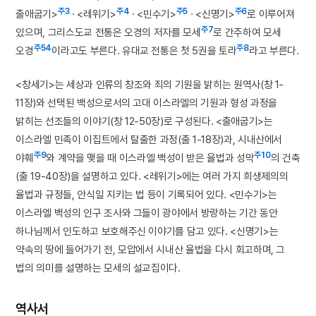
주3
주4
주5
주6
출애굽기>
· <레위기>
· <민수기>
· <신명기>
로 이루어져
주7
있으며, 그리스도교 전통은 오경의 저자를 모세
로 간주하여 모세
주54
주8
오경
이라고도 부른다. 유대교 전통은 첫 5권을 토라
라고 부른다.
<창세기>는 세상과 인류의 창조와 죄의 기원을 밝히는 원역사(창 1-
11장)와 선택된 백성으로서의 고대 이스라엘의 기원과 형성 과정을
밝히는 선조들의 이야기(창 12-50장)로 구성된다. <출애굽기>는
이스라엘 민족이 이집트에서 탈출한 과정(출 1-18장)과, 시내산에서
주9
주10
야훼
와 계약을 맺을 때 이스라엘 백성이 받은 율법과 성막
의 건축
(출 19-40장)을 설명하고 있다. <레위기>에는 여러 가지 희생제의의
율법과 규정들, 안식일 지키는 법 등이 기록되어 있다. <민수기>는
이스라엘 백성의 인구 조사와 그들이 광야에서 방랑하는 기간 동안
하나님께서 인도하고 보호해주신 이야기를 담고 있다. <신명기>는
약속의 땅에 들어가기 전, 모압에서 시내산 율법을 다시 회고하며, 그
법의 의미를 설명하는 모세의 설교집이다.
역사서