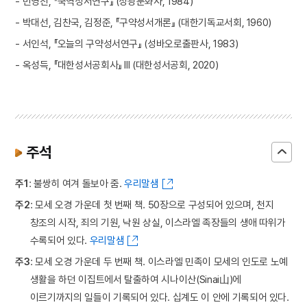
- 민영진, 『국역성서연구』 (성광문화사, 1984)
- 박대선, 김찬국, 김정준, 『구약성서개론』 (대한기독교서회, 1960)
- 서인석, 『오늘의 구약성서연구』 (성바오로출판사, 1983)
- 옥성득, 『대한성서공회사』 III (대한성서공회, 2020)
주석
주1
: 불쌍히 여겨 돌보아 줌.
우리말샘
주2
: 모세 오경 가운데 첫 번째 책. 50장으로 구성되어 있으며, 천지
창조의 시작, 죄의 기원, 낙원 상실, 이스라엘 족장들의 생애 따위가
수록되어 있다.
우리말샘
주3
: 모세 오경 가운데 두 번째 책. 이스라엘 민족이 모세의 인도로 노예
생활을 하던 이집트에서 탈출하여 시나이산(Sinai山)에
이르기까지의 일들이 기록되어 있다. 십계도 이 안에 기록되어 있다.