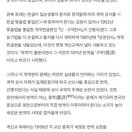
오역이 적지 않았으며, 우리의 생활과 괴리가 있다는 비판을 받았다.
광복 후에는 한글이 일상생활의 문자로 정착됨에 따라 개역 성서를 ＜
한글 맞춤법 통일안＞에 맞추어야 한다는 요청이 일어나 1952년
맞춤법을 통일한 개역한글판인 『신 · 구약전서』가 간행되었다. 그후
표기법을 더 손질하고 활자를 다시 제작하여 1961년에 『성경전서』 개역
한글판을 내놓았는데, 이것이 현재 개신교에서 널리 사용하고 있는
것이다. '개역'이 출판되면서 그 이전의 1911년 번역을 '구역'(舊譯)
이라고 부르기 시작했다.
그러나 이 개역판의 문체는 여전히 실생활의 언어와는 거리가 있었고,
개역 성서 자체가 일제강점기에 외국 선교사들 중심으로 번역,
간행되었다는 사실 때문에 성서 국역의 주체성 논란이 있었다. 또한
주51
원전에서의 번역이 아닌, 중역(重譯)
이라는 문제가 제기되어 한국인
중심으로 원전으로부터의 직접 번역이 이루어져야 한다는 소리가 높아
새로운 번역의 시대로 접어들게 되었다.
개신교 측에서는 1959년 각 교단 총회가 새로운 번역 요청을