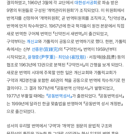
결의하였고, 1960년 3월에 각 교단에서
대한성서공회
로 파송 받은
9명의 위원들로 구성된 ‘개역관리위원회’가 조직되었다. 이 위원회에서
번역자를 선정하여 ‘개역위원회’, 곧 번역위원회를 조직하고, 『신약성경』
번역에 먼저 착수하였다. 1967년에 한국 학자들이 원전 본문에서 직접
새로 번역한 구어체 번역인 『신약전서 새번역』이 출간되었고,
구약부터는
개신교
와 가톨릭이 공동으로 번역하기로 했다. 한편, 가톨릭
측에서는 신부
선종완(宣鍾完)
의 『구약전서』 번역이 1959년부터
시작되었고,
윤형중(尹亨重)
·
최민순(崔玟順)
· 서창제(徐昌濟) 등의
협조로 1963년에 13권으로 분책된 『구약전서』의 간행을 보게 되었다.
새로운 번역의 시대에 주목할 만한 일은 개신교회와 가톨릭교회가
구약과 제2경전을 포함한 46권의 책을 공동으로 번역에 착수하기로 한
결의이다. 그 결과 1971년에 『공동번역 신약성서』가 발행되었고,
1977년 부활절 때에는
『공동번역성서』
가 출판되었다. 『공동번역성서』
는 1999년에 달라진 한글 맞춤법을 반영하여 『공동번역 성서 개정판』
으로 출간되었다.
성서의 우리말 번역에서 ‘구역’과 ‘개역’은 원문의 문법적 구조와
문장상의 특징을 가능한 한 그대로 살리려는 형식 일치의 번역 혹은