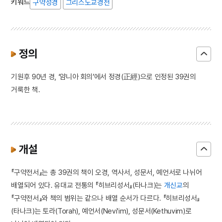
키워드
구약성경
그리스도교경전
정의
기원후 90년 경, ‘얌니아 회의’에서 정경(正經)으로 인정된 39권의
거룩한 책.
개설
『구약전서』는 총 39권의 책이 오경, 역사서, 성문서, 예언서로 나뉘어
배열되어 있다. 유대교 전통의 『히브리성서』(타나크)는
개신교
의
『구약전서』와 책의 범위는 같으나 배열 순서가 다르다. 『히브리성서』
(타나크)는 토라(Torah), 예언서(Nevi'im), 성문서(Kethuvim)로