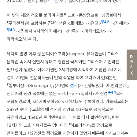
31:47의 두 단어). 외경
은 모두 헬라어(그리스어)로 쓰여 있다.
이 밖에 제2경전으로 불리며 가톨릭교회 · 동방정교회 · 성공회에서
주42
『구약전서』에 포함하는 7권의 책은 <토비트> · <유딧>
· <지혜서>
주43
· <집회서>(시라의 지혜서) · <바룩> · <마카베오상> · <
마카베오하>이다.
유다의 멸망 이후 많은 디아스포라(diaspora) 유대인들이 그리스
더보기
문화권 속에서 살면서 유대교 경전을 국제어인 그리스어로 번역할
필요성이 생겼다. 이에 기원전 3세기경에 시작하여 기원전 2세기에
걸쳐 70인의 전문학자들이 번역 작업을 하여 그리스어 번역본인
『셉투아진트(Septuagint)』(70인역
성서
)가 간행되었다. 이 번역본에는
주44
얌니아의 정경 목록에는 없는 <토비트> · <집회서>가 정경
으로
포함되었으며, <마카베오하>와 <지혜서>도 수록하였다. 가톨릭교회는
382년 로마 주교회의 때 성서의 정경을 46권으로 공식적으로
규정하였고, 1546년 트리엔트회의 때 이를 다시 확인하였다. 반면
16세기의 교회개혁자들은 얌니아의 『히브리성서』를 정경으로
받아들이고 제2경전을 정경으로 인정하지 않았기 때문에 개신교에서는