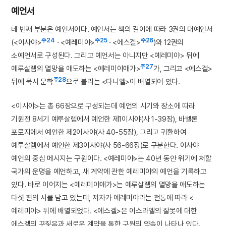
예언서
네 번째 부분은 예언서이다. 예언서는 책의 길이에 따라 3권의 대예언서
주24
주25
주26
(<이사야>
· <예레미야>
· <에스겔>
)와 12권의
소예언서로 구성된다. 그리고 예언서는 아니지만 <예레미야> 뒤에
주27
예루살렘의 멸망을 애도하는 <예레미야애가>
가, 그리고 <에스겔>
주28
뒤에 묵시 문학
으로 불리는 <다니엘>이 배열되어 있다.
<이사야>는 총 66장으로 구성되는데 예언의 시기와 장소에 따라
기원전 8세기 예루살렘에서 예언한 제1이사야(사 1-39장), 바벨론
포로지에서 예언한 제2이사야(사 40-55장), 그리고 귀환하여
예루살렘에서 예언한 제3이사야(사 56-66장)로 구분한다. 이사야
예언의 중심 메시지는 구원이다. <예레미야>는 40년 동안 위기에 처할
국가의 운명을 예언하고, 새 계약에 관한 예레미야의 예언을 기록하고
있다. 바로 이어지는 <예레미야애가>는 예루살렘의 멸망을 애도하는
다섯 편의 시를 담고 있는데, 저자가 예레미야라는 전통에 따라 <
예레미야> 뒤에 배열되었다. <에스겔>은 이스라엘의 잘못에 대한
에스겔의 꾸짖음과 새로운 계약을 통한 구원의 약속이 나타나 있다.