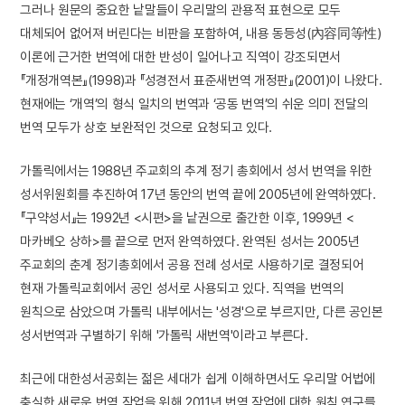
그러나 원문의 중요한 낱말들이 우리말의 관용적 표현으로 모두
대체되어 없어져 버린다는 비판을 포함하여, 내용 동등성(內容同等性)
이론에 근거한 번역에 대한 반성이 일어나고 직역이 강조되면서
『개정개역본』(1998)과 『성경전서 표준새번역 개정판』(2001)이 나왔다.
현재에는 ‘개역’의 형식 일치의 번역과 ‘공동 번역’의 쉬운 의미 전달의
번역 모두가 상호 보완적인 것으로 요청되고 있다.
가톨릭에서는 1988년 주교회의 추계 정기 총회에서 성서 번역을 위한
성서위원회를 추진하여 17년 동안의 번역 끝에 2005년에 완역하였다.
『구약성서』는 1992년 <시편>을 낱권으로 출간한 이후, 1999년 <
마카베오 상하>를 끝으로 먼저 완역하였다. 완역된 성서는 2005년
주교회의 춘계 정기총회에서 공용 전례 성서로 사용하기로 결정되어
현재 가톨릭교회에서 공인 성서로 사용되고 있다. 직역을 번역의
원칙으로 삼았으며 가톨릭 내부에서는 '성경'으로 부르지만, 다른 공인본
성서번역과 구별하기 위해 '가톨릭 새번역'이라고 부른다.
최근에 대한성서공회는 젊은 세대가 쉽게 이해하면서도 우리말 어법에
충실한 새로운 번역 작업을 위해 2011년 번역 작업에 대한 원칙 연구를