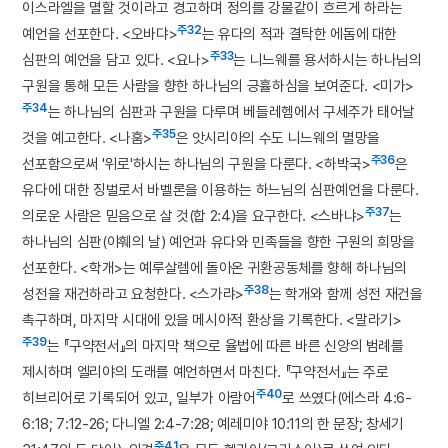
이스라엘을 멸할 것이라고 경고하며 정의를 강물같이 흐르게 하라는
주32
예언을 선포한다. <오바댜>
는 유다의 적과 결탁한 에돔에 대한
주33
심판의 예언을 담고 있다. <요나>
는 니느웨를 용서하시는 하나님의
구원을 통해 모든 사람을 향한 하나님의 긍휼하심을 보여준다. <미가>
주34
는 하나님의 심판과 구원을 다루며 베들레헴에서 구세주가 태어날
주35
것을 예고한다. <나훔>
은 앗시리아의 수도 니느웨의 멸망을
주36
선포함으로써 '위로'하시는 하나님의 구원을 다룬다. <하박국>
은
유다에 대한 징벌로서 바벨론을 이용하는 하느님의 심판예언을 다룬다.
주37
의로운 사람은 믿음으로 살 것(합 2:4)을 요구한다. <스바냐>
는
하나님의 심판(야훼의 날) 예언과 유다와 민족들을 향한 구원의 희망을
선포한다. <학개>는 예루살렘에 돌아온 귀환공동체를 향해 하나님의
주38
성전을 재건하라고 요청한다. <스가랴>
는 학개와 함께 성전 재건을
촉구하며, 마지막 시대에 있을 메시아적 환상을 기록한다. <말라기>
주39
는 『구약전서』의 마지막 책으로 율법에 따른 바른 신앙의 범례를
제시하며 엘리야의 도래를 예언하면서 마친다. 『구약전서』는 주로
주40
히브리어로 기록되어 있고, 일부가 아람어
로 쓰였다(에스라 4:6-
6:18; 7:12-26; 다니엘 2:4-7:28; 예레미야 10:11의 한 문장; 창세기
주41