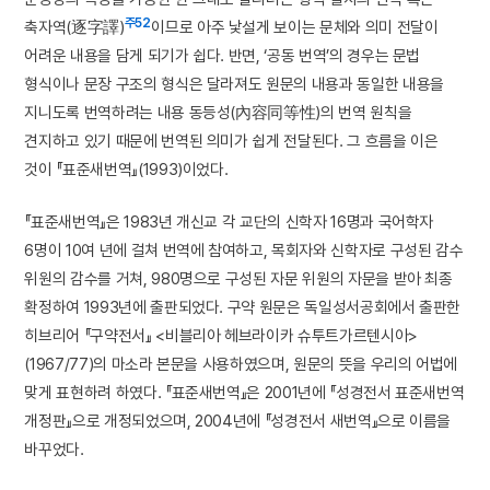
주52
축자역(逐字譯)
이므로 아주 낯설게 보이는 문체와 의미 전달이
어려운 내용을 담게 되기가 쉽다. 반면, ‘공동 번역’의 경우는 문법
형식이나 문장 구조의 형식은 달라져도 원문의 내용과 동일한 내용을
지니도록 번역하려는 내용 동등성(內容同等性)의 번역 원칙을
견지하고 있기 때문에 번역된 의미가 쉽게 전달된다. 그 흐름을 이은
것이 『표준새번역』(1993)이었다.
『표준새번역』은 1983년 개신교 각 교단의 신학자 16명과 국어학자
6명이 10여 년에 걸쳐 번역에 참여하고, 목회자와 신학자로 구성된 감수
위원의 감수를 거쳐, 980명으로 구성된 자문 위원의 자문을 받아 최종
확정하여 1993년에 출판되었다. 구약 원문은 독일성서공회에서 출판한
히브리어 『구약전서』 <비블리아 헤브라이카 슈투트가르텐시아>
(1967/77)의 마소라 본문을 사용하였으며, 원문의 뜻을 우리의 어법에
맞게 표현하려 하였다. 『표준새번역』은 2001년에 『성경전서 표준새번역
개정판』으로 개정되었으며, 2004년에 『성경전서 새번역』으로 이름을
바꾸었다.