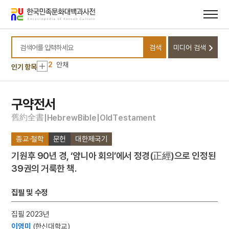
메뉴
본문
바로가기
바로가기
10
전우치전
1
금성대군
검색
미디어 검색
2
안채
검색어를 입력하세요
3
심동신 금관조복
인기 항목
4
북조선임시인민위원회
5
홍경래의 난
구약전서
6
낙동강
舊
約
全
書
|
H
e
b
r
e
w
B
i
b
l
e
|
O
l
d
T
e
s
t
a
m
e
n
t
7
부일영화상
종교·철학
문헌
대한제국기
8
세월호 참사
기원후 90년 경, ‘얌니아 회의’에서 정경(正經)으로 인정된
9
이현로
39권의 거룩한 책.
10
전우치전
1
금성대군
집필 및 수정
2
안채
집필 2023년
3
심동신 금관조복
이영미
(한신대학교)