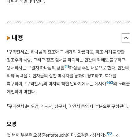
나뉘어 배열되어 있다.
내용
『구약전서』는 하나님의 창조와 그 세계의 아름다움, 피조 세계를 향한
창조주의 사랑, 그리고 창조 질서를 파괴하는 인간의 죄에도 불구하고
주1
용서하시는 구원자 하나님의 긍휼
하심을 주된 내용으로 한다. 인간의
죄와 폭력을 예언자들의 심판 메시지를 통하여 경고하고, 회개를
주53
촉구하며, 『구약전서』의 마지막 책인 말라기에서는 메시아
의 도래를
예언하며 마친다.
『구약전서』는 오경, 역사서, 성문서, 예언서 등의 네 부분으로 구성된다.
오경
주2
첫 번째 부분은 오경(Pentateuch)이다. 오경은 <창세기>
· <