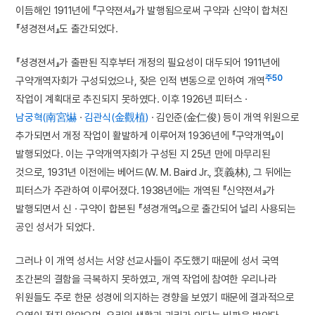
이듬해인 1911년에 『구약젼셔』가 발행됨으로써 구약과 신약이 합쳐진
『셩경젼셔』도 출간되었다.
『셩경젼셔』가 출판된 직후부터 개정의 필요성이 대두되어 1911년에
주50
구약개역자회가 구성되었으나, 잦은 인적 변동으로 인하여 개역
작업이 계획대로 추진되지 못하였다. 이후 1926년 피터스 ·
남궁혁(南宮爀
·
김관식(金觀植)
· 김인준(金仁俊) 등이 개역 위원으로
추가되면서 개정 작업이 활발하게 이루어져 1936년에 『구약개역』이
발행되었다. 이는 구약개역자회가 구성된 지 25년 만에 마무리된
것으로, 1931년 이전에는 베어드(W. M. Baird Jr., 裵義林), 그 뒤에는
피터스가 주관하여 이루어졌다. 1938년에는 개역된 『신약젼셔』가
발행되면서 신 · 구약이 합본된 『셩경개역』으로 출간되어 널리 사용되는
공인 성서가 되었다.
그러나 이 개역 성서는 서양 선교사들이 주도했기 때문에 성서 국역
초간본의 결함을 극복하지 못하였고, 개역 작업에 참여한 우리나라
위원들도 주로 한문 성경에 의지하는 경향을 보였기 때문에 결과적으로