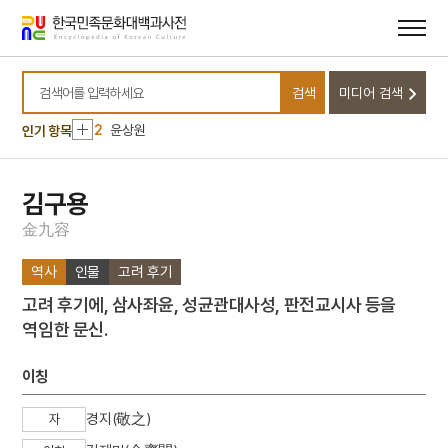
메뉴
본문
바로가기
바로가기
10
국우동 탱자나무
검색
미디어 검색
1
금성대군
검색어를 입력하세요
2
윤상원
인기 항목
3
오산전투
4
고분벽화
김구용
5
광복절 노래
金
九
容
6
채문식
역사
인물
고려 후기
7
가야금병창
고려 후기에, 삼사좌윤, 성균관대사성, 판전교시사 등을
8
강화도조약
역임한 문신.
9
관미령전투
10
국우동 탱자나무
이칭
1
금성대군
경지(敬之)
자
2
윤상원