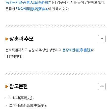
‘동인논시절구(東人論詩絶句)’
에서 김구용의 시를 들어 감탄하고 있다.
문집인
『척약재집(惕若齋集)』
이 전하고 있다.
상훈과 추모
전북특별자치도 남원시 주생면 상동리의
용장서원(龍章書院)
에
배향되었다.
참고문헌
- 『고려사(高麗史)』
- 『고려사절요(高麗史節要)』