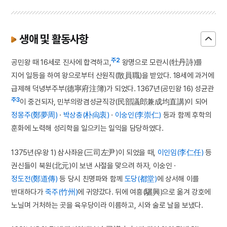
생애 및 활동사항
주2
공민왕 때 16세로 진사에 합격하고,
왕명으로 모란시(牡丹詩)를
지어 일등을 하여 왕으로부터 산원직(散員職)을 받았다. 18세에 과거에
급제해 덕녕부주부(德寧府注簿)가 되었다. 1367년(공민왕 16) 성균관
주3
이 중건되자, 민부의랑겸성균직강(民部議郎兼成均直講)이 되어
정몽주(鄭夢周)
·
박상충(朴尙衷)
·
이숭인(李崇仁)
등과 함께 후학의
훈화에 노력해 성리학을 일으키는 일익을 담당하였다.
1375년(우왕 1) 삼사좌윤(三司左尹)이 되었을 때,
이인임(李仁任)
등
권신들이 북원(北元)이 보낸 사절을 맞으려 하자, 이숭인 ·
정도전(鄭道傳)
등 당시 친명파와 함께
도당(都堂)
에 상서해 이를
반대하다가
죽주(竹州)
에 귀양갔다. 뒤에 여흥(驪興)으로 옮겨 강호에
노닐며 거처하는 곳을 육우당이라 이름하고, 시와 술로 날을 보냈다.