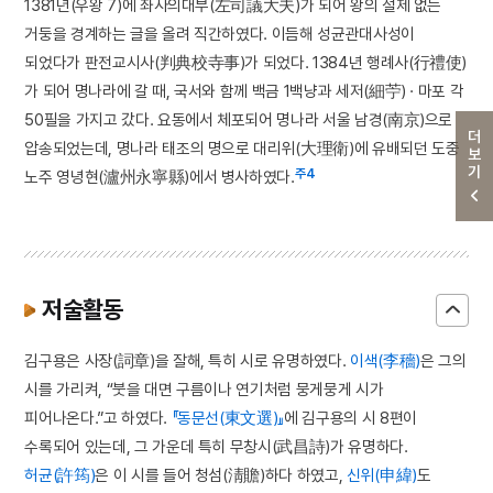
1381년(우왕 7)에 좌사의대부(左司議大夫)가 되어 왕의 절제 없는
거둥을 경계하는 글을 올려 직간하였다. 이듬해 성균관대사성이
되었다가 판전교시사(判典校寺事)가 되었다. 1384년 행례사(行禮使)
가 되어 명나라에 갈 때, 국서와 함께 백금 1백냥과 세저(細苧) · 마포 각
50필을 가지고 갔다. 요동에서 체포되어 명나라 서울 남경(南京)으로
더보기
압송되었는데, 명나라 태조의 명으로 대리위(大理衛)에 유배되던 도중
주4
노주 영녕현(瀘州永寧縣)에서 병사하였다.
저술활동
김구용은 사장(詞章)을 잘해, 특히 시로 유명하였다.
이색(李穡)
은 그의
시를 가리켜, “붓을 대면 구름이나 연기처럼 뭉게뭉게 시가
피어나온다.”고 하였다.
『동문선(東文選)』
에 김구용의 시 8편이
수록되어 있는데, 그 가운데 특히 무창시(武昌詩)가 유명하다.
허균(許筠)
은 이 시를 들어 청섬(淸贍)하다 하였고,
신위(申緯)
도