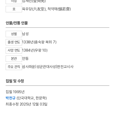
김제민(金齊閔)
이칭
3
오산전투
육우당(六友堂), 척약재(惕若齋)
호
4
고분벽화
5
광복절 노래
인물/전통 인물
6
채문식
남성
7
가야금병창
성별
8
강화도조약
1338년(충숙왕 복위 7)
출생 연도
9
관미령전투
1384년(우왕 10)
사망 연도
10
국우동 탱자나무
안동
본관
삼사좌윤|성균관대사성|판전교시사
주요 관직
집필 및 수정
집필 1995년
박천규
(단국대학교, 한문학)
최종수정 2025년 12월 03일