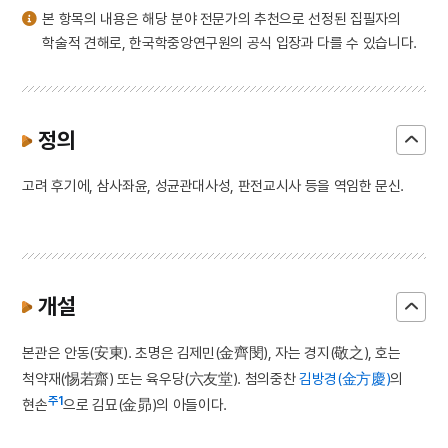
본 항목의 내용은 해당 분야 전문가의 추천으로 선정된 집필자의
학술적 견해로, 한국학중앙연구원의 공식 입장과 다를 수 있습니다.
정의
고려 후기에, 삼사좌윤, 성균관대사성, 판전교시사 등을 역임한 문신.
개설
본관은 안동(安東). 초명은 김제민(金齊閔), 자는 경지(敬之), 호는
척약재(惕若齋) 또는 육우당(六友堂). 첨의중찬
김방경(金方慶)
의
주1
현손
으로 김묘(金昴)의 아들이다.