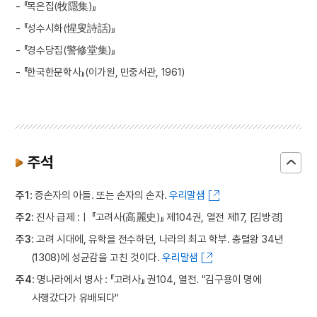
- 『목은집(牧隱集)』
- 『성수시화(惺叟詩話)』
- 『경수당집(警修堂集)』
- 『한국한문학사』(이가원, 민중서관, 1961)
주석
주1
: 증손자의 아들. 또는 손자의 손자.
우리말샘
주2
: 진사 급제 :ㅣ 『고려사(高麗史)』 제104권, 열전 제17, [김방경]
주3
: 고려 시대에, 유학을 전수하던, 나라의 최고 학부. 충렬왕 34년
(1308)에 성균감을 고친 것이다.
우리말샘
주4
: 명나라에서 병사 : 『고려사』 권104, 열전. "김구용이 명에
사행갔다가 유배되다"