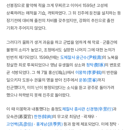
선봉장으로 활약해 적을 크게 무찌르고 이어서 1595년 고성에
상륙하려는 왜적을 기습, 격퇴하였다. 그 뒤 진주에 둔전을 설치하는 등
장기전에 대비해 출전의 차비를 갖추었지만, 강화의 추진으로 출전
기회가 주어지지 않았다.
그러다가 울화가 생겨 과음을 하고 군법을 엄하게 해 막료 · 군졸간에
불평의 소리가 높았고, 조정에서도 실망한 나머지 그에 대한 논의가
빈번히 제기되었다. 1596년에는
도체찰사
윤근수(尹根壽)
의 노복을
장살한 죄로 투옥되었으나 영남 유생들의 상소와
정탁(鄭琢)
의 변호로
곧 석방되었다. 그 해 7월 홍산(鴻山)에서
이몽학(李夢鶴)
이 반란을
일으키자 도원수 권율의 명을 받아 진주에서
운봉(雲峯)
까지
진군했다가, 이미 난이 평정되었다는 소식을 듣고 광주로 돌아가려
했으나 허락받지 못해 진주로 돌아왔다.
이 때 이몽학과 내통했다는 충청도
체찰사
종사관
신경행(辛景行)
과
모속관(募粟官)
한현(韓絢)
의 무고로 최담년 · 곽재우 ·
고언백(高彦伯)
·
홍계남(洪季男)
등과 함께 체포되었다. 이에 정탁 ·