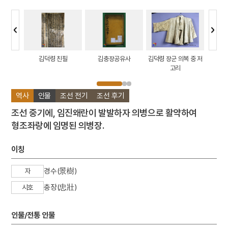
사
김덕령 친필
김충장공유사
김덕령 장군 의복 중 저
김덕령 
고리
역사
인물
조선 전기
조선 후기
조선 중기에, 임진왜란이 발발하자 의병으로 활약하여
형조좌랑에 임명된 의병장.
이칭
경수(景樹)
자
충장(忠壯)
시호
인물/전통 인물