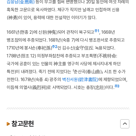
김응남(金應南)
등이 무고를 힘써 변명했으나 20일 동안에 여섯 차례의
혹독한 고문으로 옥사하였다. 체구가 작지만 날래고 민첩하며 신용
(神勇)이 있어, 용력에 대한 전설적인 이야기가 많다.
주1
1661년(현종 2)에 신원(伸寃)되어 관작이 복구되고
, 1668년
병조참의에 추증되었다. 1681년(숙종 7)에 다시 병조판서로 추증되고
주2
1710년에 봉사손(奉祀孫)
인 김수신(金守信)도 녹용되었다.
1788년(정조 12) 의정부좌참찬에 추증되고 부조특명(不祧特命:
국가에 공훈이 있는 인물의 神主를 영구히 사당에 제사지내게 하던
특전)이 내려졌다. 죽기 전에 지었다는 「춘산곡(春山曲)」 시조 한 수가
전한다. 1678년(숙종 4) 광주의
벽진서원(碧津書院)
에 제향되었으며,
주3
이듬해 의열사(義烈祠)로 사액되었다. 시호는 충장(忠壯)이다.
참고문헌