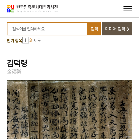
메뉴
본문
바로가기
바로가기
10
무
1
금성대군
검색
미디어 검색
2
측우기
검색어를 입력하세요
3
이귀
인기 항목
4
문종
5
구운몽
김덕령
6
신앙촌
金
德
齡
7
이태준
8
강주룡
9
나재 채수 신도비
10
무
1
금성대군
2
측우기
3
이귀