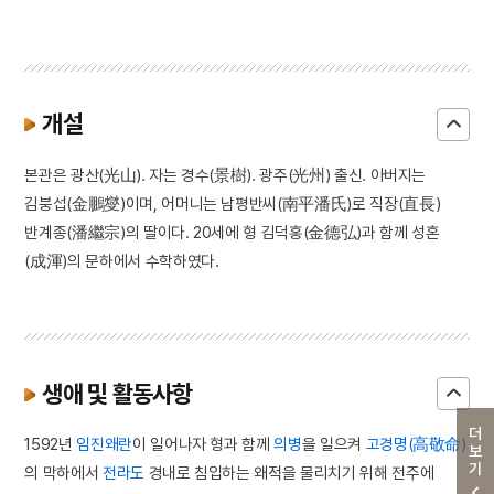
개설
본관은 광산(光山). 자는 경수(景樹). 광주(光州) 출신. 아버지는
김붕섭(金鵬燮)이며, 어머니는 남평반씨(南平潘氏)로 직장(直長)
반계종(潘繼宗)의 딸이다. 20세에 형 김덕홍(金德弘)과 함께 성혼
(成渾)의 문하에서 수학하였다.
생애 및 활동사항
더보기
1592년
임진왜란
이 일어나자 형과 함께
의병
을 일으켜
고경명(高敬命)
의 막하에서
전라도
경내로 침입하는 왜적을 물리치기 위해 전주에