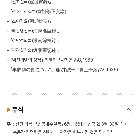
- 『선조실록(宣祖實錄)』
- 『선조수정실록(宣祖修正實錄)』
- 『조야집요(朝野輯要)』
- 『해동명신록(海東名臣錄)』
- 『호남절의록(湖南節義錄)』
- 『연려실기술(燃藜室記述)』
- ｢임진의병의 성격｣(최영희, 『사학연구』8, 1960)
- ｢李夢鶴の亂について｣(藤井誠一, 『靑丘學叢』22, 1935)
주석
주1
: 신원 회복 : 『현종개수실록』 6권, 1661년(현종 2) 8월 30일. "고
충용장 김덕령을 신원하고 관작을 회복시킬 것을 명하다"