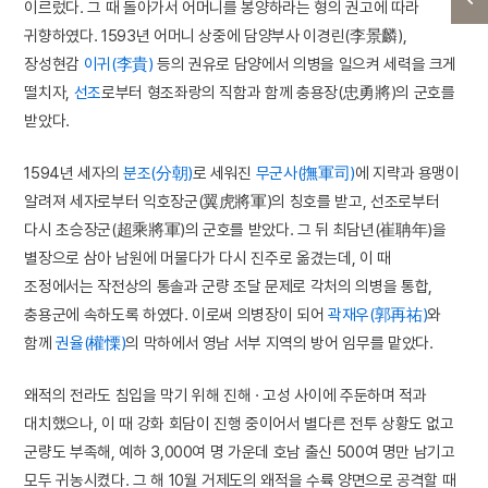
이르렀다. 그 때 돌아가서 어머니를 봉양하라는 형의 권고에 따라
귀향하였다. 1593년 어머니 상중에 담양부사 이경린(李景麟),
장성현감
이귀(李貴)
등의 권유로 담양에서 의병을 일으켜 세력을 크게
떨치자,
선조
로부터 형조좌랑의 직함과 함께 충용장(忠勇將)의 군호를
받았다.
1594년 세자의
분조(分朝)
로 세워진
무군사(撫軍司)
에 지략과 용맹이
알려져 세자로부터 익호장군(翼虎將軍)의 칭호를 받고, 선조로부터
다시 초승장군(超乘將軍)의 군호를 받았다. 그 뒤 최담년(崔聃年)을
별장으로 삼아 남원에 머물다가 다시 진주로 옮겼는데, 이 때
조정에서는 작전상의 통솔과 군량 조달 문제로 각처의 의병을 통합,
충용군에 속하도록 하였다. 이로써 의병장이 되어
곽재우(郭再祐)
와
함께
권율(權慄)
의 막하에서 영남 서부 지역의 방어 임무를 맡았다.
왜적의 전라도 침입을 막기 위해 진해 · 고성 사이에 주둔하며 적과
대치했으나, 이 때 강화 회담이 진행 중이어서 별다른 전투 상황도 없고
군량도 부족해, 예하 3,000여 명 가운데 호남 출신 500여 명만 남기고
모두 귀농시켰다. 그 해 10월 거제도의 왜적을 수륙 양면으로 공격할 때