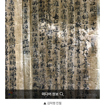
4
문종
5
구운몽
6
신앙촌
7
이태준
8
강주룡
9
나재 채수 신도비
10
무
미디어 정보
김덕령 친필