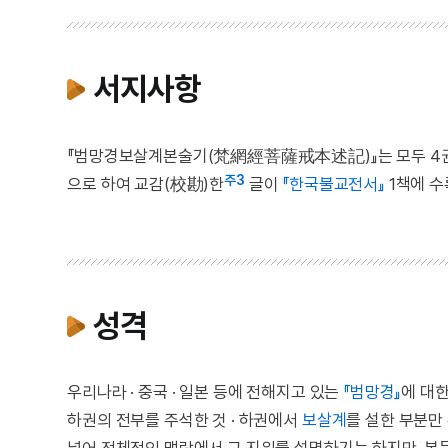
서지사항
『범망경보살계본술기(梵網經菩薩戒本述記)』는 모두 4권으
주3
으로 하여 교감(校勘)한
글이
『한국불교전서』
1책에 수
성격
우리나라 · 중국 · 일본 등에 전해지고 있는
『범망경』
에 대한
하권의 전부를 주석한 것 · 하권에서
보살계
를 설한 부분만