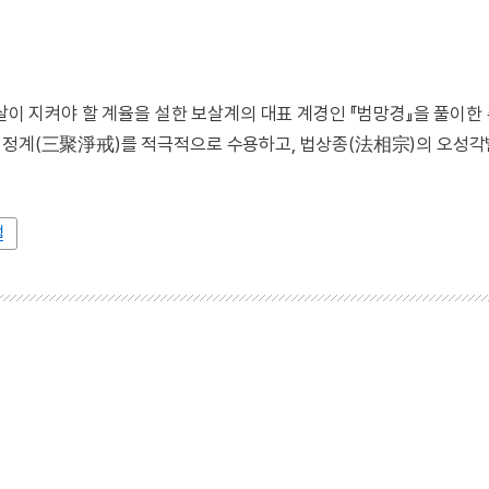
지켜야 할 계율을 설한 보살계의 대표 계경인 『범망경』을 풀이한
삼취정계(三聚淨戒)를 적극적으로 수용하고, 법상종(法相宗)의 오성
설