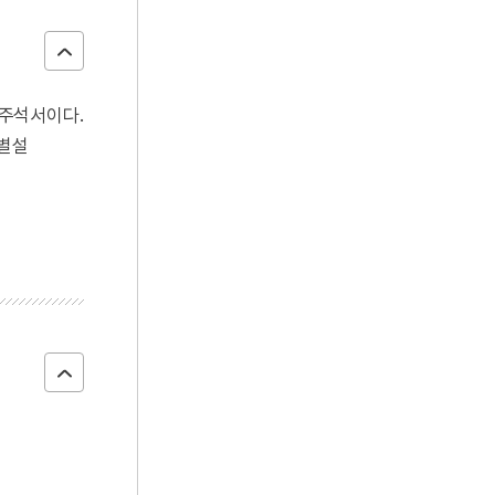
 주석서이다.
각별설