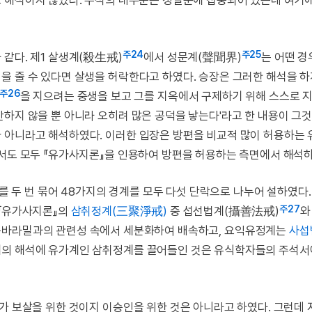
로 해석하지 않았다. 주석의 대부분은 정설분에 집중되어 있는데 여기
주24
주25
같다. 제1 살생계(殺生戒)
에서 성문계(聲聞界)
는 어떤 경
을 줄 수 있다면 살생을 허락한다고 하였다. 승장은 그러한 해석을 하
주26
을 지으려는 중생을 보고 그를 지옥에서 구제하기 위해 스스로 
하지 않을 뿐 아니라 오히려 많은 공덕을 낳는다'라고 한 내용이 그것
 아니라고 해석하였다. 이러한 입장은 방편을 비교적 많이 허용하는
해서도 모두 『유가사지론』을 인용하여 방편을 허용하는 측면에서 해석하
계를 두 번 묶어 48가지의 경계를 모두 다섯 단락으로 나누어 설하였다.
주27
 『유가사지론』의
삼취정계(三聚淨戒)
중 섭선법계(攝善法戒)
와
 육바라밀과의 관련성 속에서 세분화하여 배속하고, 요익유정계는
사섭
계의 해석에 유가계인 삼취정계를 끌어들인 것은 유식학자들의 주석서
가 보살을 위한 것이지 이승인을 위한 것은 아니라고 하였다. 그런데