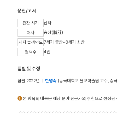
문헌/고서
신라
편찬 시기
승장(勝莊)
저자
7세기 중반~8세기 초반
저자 출생연도
4권
권책수
집필 및 수정
집필 2022년
한명숙
(동국대학교 불교학술원 교수, 중
본 항목의 내용은 해당 분야 전문가의 추천으로 선정된