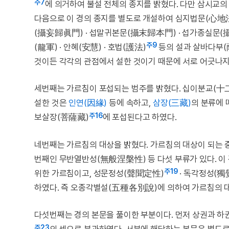
주7
에 의거하여 불설 전체의 종지를 밝혔다. 다만 삼시교의
다음으로 이 경의 종지를 별도로 개설하여 심지법문(心地法
(攝妄歸眞門) · 섭말귀본문(攝末歸本門) · 섭가종실문(
주9
(龍軍) · 안혜(安慧) · 호법(護法)
등의 설과 살바다부(
것이든 각각의 관점에서 설한 것이기 때문에 서로 어긋나지
세번째는 가르침이 포섭되는 범주를 밝혔다. 십이분교(十
설한 것은
인연(因緣)
등에 속하고,
삼장(三藏)
의 분류에 
주16
보살장(菩薩藏)
에 포섭된다고 하였다.
네번째는 가르침의 대상을 밝혔다. 가르침의 대상이 되는
번째인 무반열반성(無般涅槃性) 등 다섯 부류가 있다. 이
주19
위한 가르침이고, 성문정성(聲聞定性)
· 독각정성(獨
하였다. 즉 오종각별설(五種各別說)에 의하여 가르침의 
다섯번째는 경의 본문을 풀이한 부분이다. 먼저 상권과 하
주23