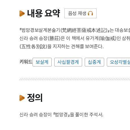
내용 요약
음성 재생
『범망경보살계본술기(梵網經菩薩戒本述記)』는 대승보살이 
신라 승려 승장(勝莊)은 이 책에서 유가계(瑜伽戒)인 
(五性各別說)을 지지하는 견해를 보여준다.
키워드
보살계
사십팔경계
십중계
오성각별
정의
신라 승려 승장이 『범망경』을 풀이한 주석서.