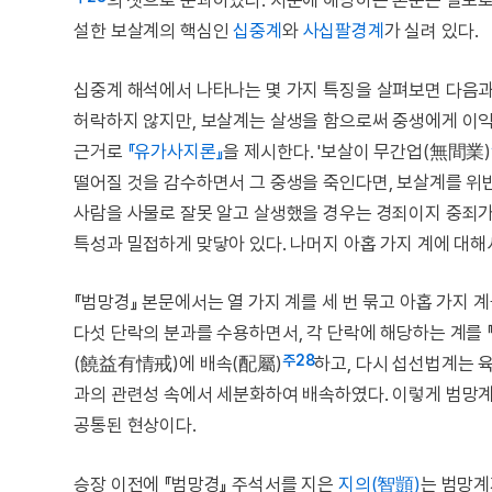
의 셋으로 분과하였다. 서분에 해당하는 본문은 별도
설한 보살계의 핵심인
십중계
와
사십팔경계
가 실려 있다.
십중계 해석에서 나타나는 몇 가지 특징을 살펴보면 다음과 
허락하지 않지만, 보살계는 살생을 함으로써 중생에게 이익
근거로
『유가사지론』
을 제시한다. '보살이 무간업(無間業)
떨어질 것을 감수하면서 그 중생을 죽인다면, 보살계를 위반
사람을 사물로 잘못 알고 살생했을 경우는 경죄이지 중죄가
특성과 밀접하게 맞닿아 있다. 나머지 아홉 가지 계에 대
『범망경』 본문에서는 열 가지 계를 세 번 묶고 아홉 가지 
다섯 단락의 분과를 수용하면서, 각 단락에 해당하는 계를
주28
(饒益有情戒)에 배속(配屬)
하고, 다시 섭선법계는
과의 관련성 속에서 세분화하여 배속하였다. 이렇게 범망
공통된 현상이다.
승장 이전에 『범망경』 주석서를 지은
지의(智顗)
는 범망계