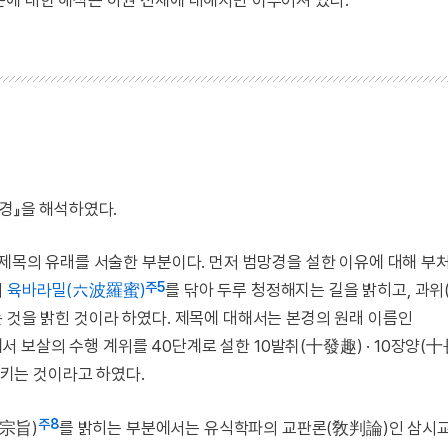
문에 대한 해석은 하권 전체에 대해서만 이루어져 있다.
망경』을 해석하였다.
 제목의 유래를 서술한 부분이다. 먼저 범망경을 설한 이유에 대해 
주5
어
육바라밀(六波羅蜜)
를 닦아 두루 청정해지는 길을 밝히고, 과위
 것을 밝힌 것이라 하였다. 제목에 대해서는 본경의 원래 이름인
보살의 수행 계위를 40단계로 설한 10발취(十發趣) · 10장양(十長
리키는 것이라고 하였다.
주8
(宗旨)
를 밝히는 부분에서는 유식학파의 교판론(敎判論)인 삼시