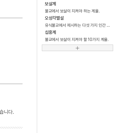
5
대범천
보살계
불교에서 보살이 지켜야 하는 계율.
6
성주
오성각별설
7
순장
유식불교에서 제시하는 다섯 가지 인간 유형을 가리키는 불교교리.
십중계
8
심우도
불교에서 보살이 지켜야 할 10가지 계율.
9
일본 고려사
10
강령 탈춤
습니다.