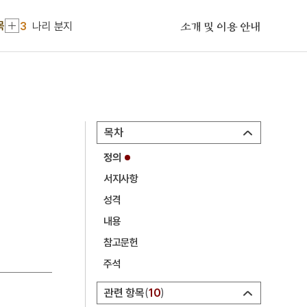
2
진양 우수리 방형 고분군
목
3
나리 분지
소개 및 이용 안내
4
낙화장
5
대범천
6
성주
7
순장
목차
8
심우도
정의
9
일본 고려사
서지사항
10
강령 탈춤
성격
1
금성대군
내용
2
진양 우수리 방형 고분군
참고문헌
주석
3
나리 분지
4
낙화장
관련 항목
10