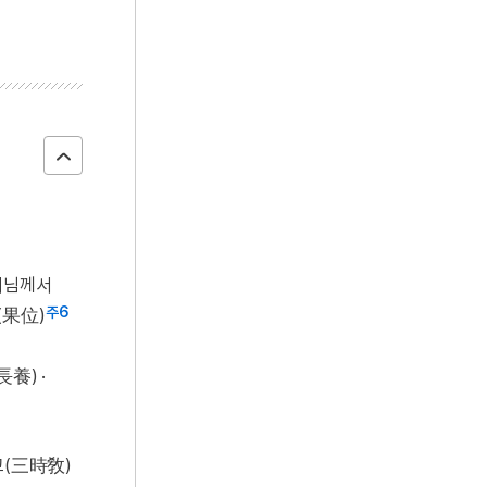
부처님께서
주6
(果位)
養) ·
교(三時敎)