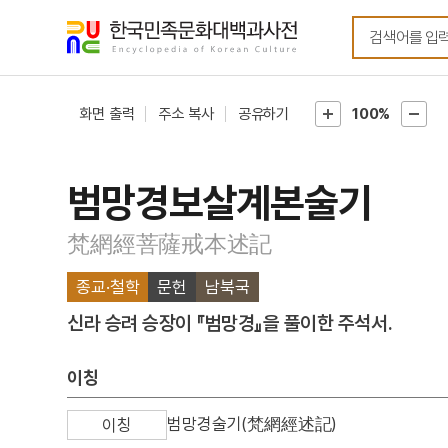
메뉴
본문
바로가기
바로가기
화면 출력
주소 복사
공유하기
100%
범망경보살계본술기
梵網經菩薩戒本述記
종교·철학
문헌
남북국
신라 승려 승장이 『범망경』을 풀이한 주석서.
이칭
범망경술기(梵網經述記)
이칭