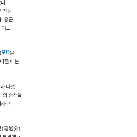
다.
망귀진문
. 용군
 어느
주13
)
을
 따를 때는
)과 다섯
성의 중생을
니라고
분(流通分)