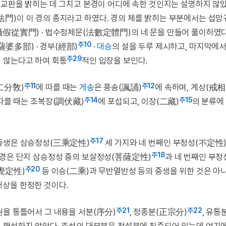
 교판을 밝히는 데 그치고 본경이 어디에 속한 것인지는 설명하지 않았
門)이 이 경의 종지라고 하였다. 경의 체를 밝히는 부분에서는 섭
攝假從實門) · 법수정체문(法數定體門)의 네 문을 만들어 풀이하였다
주10
薩婆多部) · 경부(經部)
·
대승
의 설을 두루 제시하고, 마지막에서
주29
 않는다고 하여 회통
적인 입장을 보인다.
주11
주12
二分敎)
에 따를 때는
게송
은 풍송(諷誦)
에 속하며, 계상(戒相
주14
주15
따를 때는 조복장(調伏藏)
에 포섭되고, 이장(二藏)
의 분류에
주17
 중생은 삼승정성(三乘定性)
세 가지와 네 번째인 부정성(不定性
주18
 경은 단지 삼승정성 중의 보살정성(菩薩定性)
과 네 번째인 부정
주20
覺定性)
등 이승(二乘)과 무반열반성 등의 중생을 위한 것은 아
대상을 한정한 것이다.
주21
주22
권을 통틀어서 그 내용을 서분(序分)
, 정종분(正宗分)
, 유통