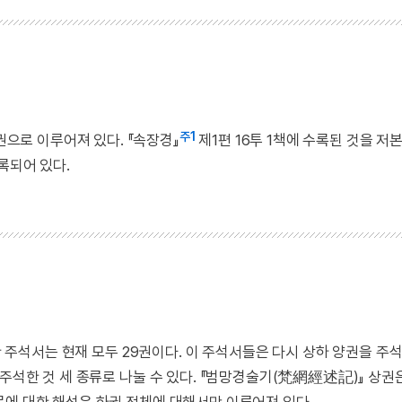
주1
로 이루어져 있다. 『속장경』
제1편 16투 1책에 수록된 것을 저
록되어 있다.
 주석서는 현재 모두 29권이다. 이 주석서들은 다시 상하 양권을 주석한
 주석한 것 세 종류로 나눌 수 있다. 『범망경술기(梵網經述記)』 상권