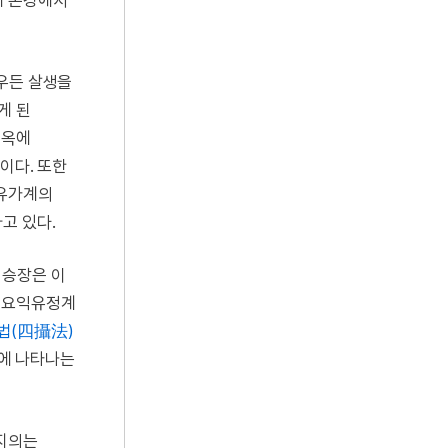
에 본경에서
우든 살생을
게 된
지옥에
이다. 또한
 유가계의
고 있다.
 승장은 이
 요익유정계
법(四攝法)
에 나타나는
 지의는