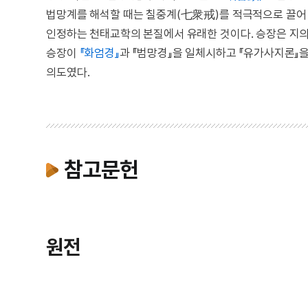
법망계를 해석할 때는 칠중계(七衆戒)를 적극적으로 끌어
인정하는 천태교학의 본질에서 유래한 것이다. 승장은 지의
승장이
『화엄경』
과 『범망경』을 일체시하고 『유가사지론』
의도였다.
참고문헌
원전