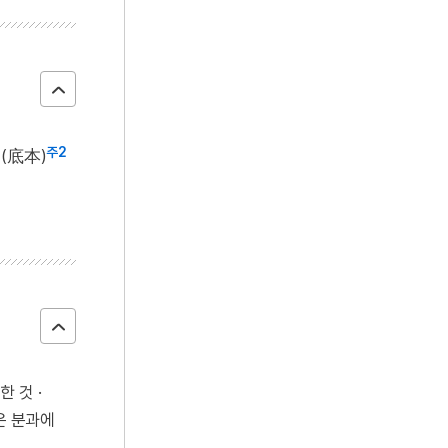
주2
본(底本)
 것 ·
은 분과에