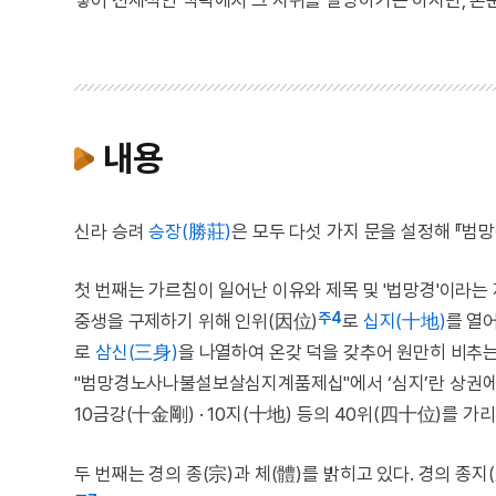
넣어 전체적인 맥락에서 그 지위를 설명하기는 하지만, 본
내용
신라 승려
승장(勝莊)
은 모두 다섯 가지 문을 설정해 『범
첫 번째는 가르침이 일어난 이유와 제목 및 '법망경'이라는
주4
중생을 구제하기 위해 인위(因位)
로
십지(十地)
를 열
로
삼신(三身)
을 나열하여 온갖 덕을 갖추어 원만히 비추는
"범망경노사나불설보살심지계품제십"에서 ‘심지’란 상권에서 
10금강(十金剛) · 10지(十地) 등의 40위(四十位)를 가
두 번째는 경의 종(宗)과 체(體)를 밝히고 있다. 경의 종지