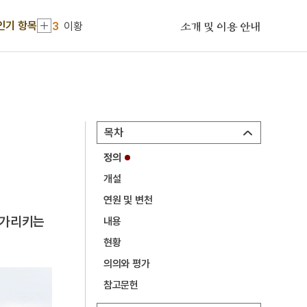
3
이황
인기 항목
소개 및 이용 안내
4
이이
5
고향
6
세종
7
꿀벌
8
단종
목차
9
부활절
정의
10
비녀
개설
연원 및 변천
1
금성대군
 가리키는
내용
2
세조
현황
3
이황
의의와 평가
4
이이
참고문헌
5
고향