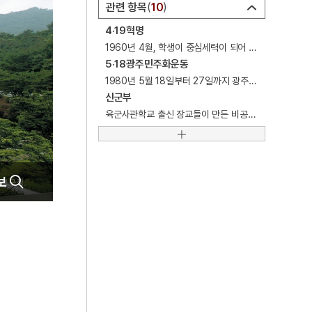
관련 항목
10
6
세종
4·19혁명
7
꿀벌
1960년 4월, 학생이 중심세력이 되어 일으킨 민주주의혁명.
8
단종
5·18광주민주화운동
1980년 5월 18일부터 27일까지 광주광역시(당시 광주시)와 전라남도 지역의 시민들이 벌인 민주화 운동.
9
부활절
신군부
10
비녀
육군사관학교 출신 장교들이 만든 비공식 사조직인 하나회를 중심으로 정치권력을 장악한 군부.
보