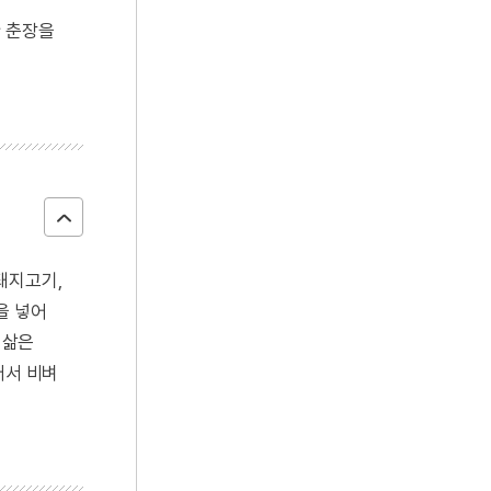
한 춘장을
돼지고기,
을 넣어
 삶은
어서 비벼