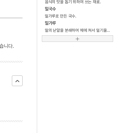
음식의 맛을 돕기 위하여 쓰는 재료.
4
이인좌의 난
밀국수
5
YH무역여공사건
밀가루로 만든 국수.
밀가루
6
경직도
밀의 낟알을 분쇄하여 체에 쳐서 밀기울을 제거한 가루.
7
김연수
8
동양방송
습니다.
9
언론 통폐합 사건
10
여수·순천 10·19사건