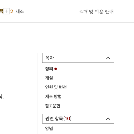
1
금성대군
항목
2
세조
소개 및 이용 안내
3
구)제물포구락부
4
이인좌의 난
5
YH무역여공사건
6
경직도
목차
7
김연수
정의
8
동양방송
개설
9
언론 통폐합 사건
연원 및 변천
10
여수·순천 10·19사건
.
제조 방법
1
금성대군
참고문헌
2
세조
관련 항목
10
3
구)제물포구락부
양념