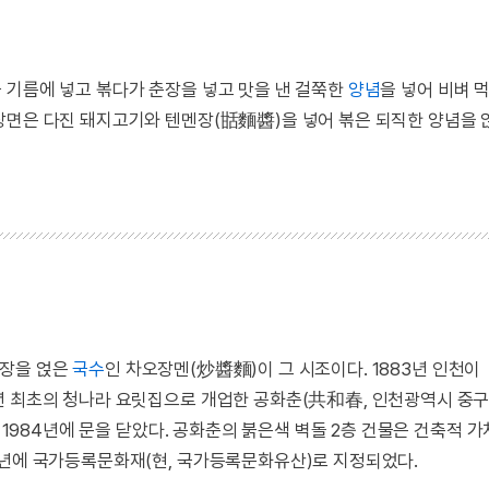
 기름에 넣고 볶다가 춘장을 넣고 맛을 낸 걸쭉한
양념
을 넣어 비벼 
장면은 다진 돼지고기와 텐멘장(甛麵醬)을 넣어 볶은 되직한 양념을 
멘장을 얹은
국수
인 차오장멘(炒醬麵)이 그 시조이다. 1883년 인천
년 최초의 청나라 요릿집으로 개업한 공화춘(共和春, 인천광역시 중구
가 1984년에 문을 닫았다. 공화춘의 붉은색 벽돌 2층 건물은 건축적 
6년에 국가등록문화재(현, 국가등록문화유산)로 지정되었다.