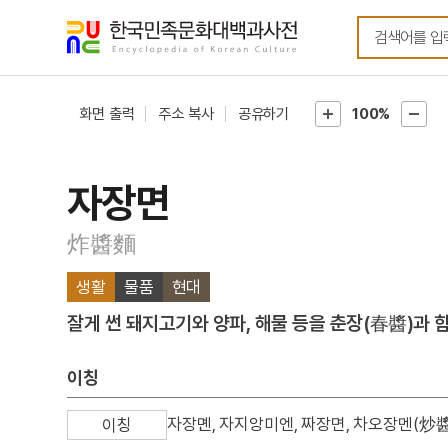
메뉴
본문
바로가기
바로가기
화면 출력
주소 복사
공유하기
100%
자장면
炸醬麵
생활
물품
현대
잘게 썬 돼지고기와 양파, 해물 등을 춘장(春醬)과 
이칭
자장몐, 자지앙미엔, 짜장면, 차오장멘(炒
이칭