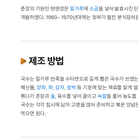
춘장의 기원인 텐멘장은
밀가루
에
소금
을 넣어 발효시킨 
개발하였다. 1960∼1970년대에는 정부가 펼친 분식장려
제조 방법
국수는 밀가루 반죽을 수타면으로 길게 뽑은 국수가 쓰였는
해산물,
양파
,
파
,
감자
,
호박
등 기호에 맞는 재료를 잘게 
볶다가 춘장과
술
, 육수를 넣어 끓이고
녹말
을 풀어 농도를
국수는 각각 접시에 담아 고명을 얹어 준비하고 볶은 양념은
먹으면 된다.