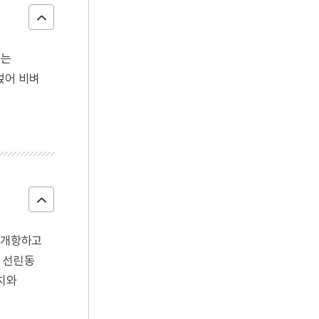
먹는
얹어 비벼
이 개항하고
 선린동
가치와