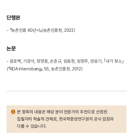
단행본
- 『농촌진흥 60년사』(농촌진흥청, 2022)
논문
- 윤호백, 기광석, 정영훈, 손준규, 임동현, 임현주, 권응기, ｢내가 젖소｣
(『RDA Interrobang』 55, 농촌진흥청, 2012)
본 항목의 내용은 해당 분야 전문가의 추천으로 선정된
집필자의 학술적 견해로, 한국학중앙연구원의 공식 입장과
다를 수 있습니다.