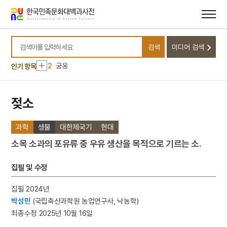
메뉴
본문
바로가기
바로가기
10
김개남
검색
미디어 검색
1
김희
검색어를 입력하세요
2
궁옹
인기 항목
3
금성대군
4
한글
젖소
5
감합
과학
생물
대한제국기
현대
6
곽상훈
7
교린수지
소목 소과의 포유류 중 우유 생산을 목적으로 기르는 소.
8
국가보위비상대책위원회
집필 및 수정
9
금강경
10
김개남
집필 2024년
박성민
(국립축산과학원 농업연구사, 낙농학)
1
김희
최종수정 2025년 10월 16일
2
궁옹