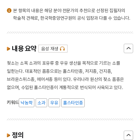
3
금성대군
본 항목의 내용은 해당 분야 전문가의 추천으로 선정된 집필자의
4
한글
학술적 견해로, 한국학중앙연구원의 공식 입장과 다를 수 있습니다.
5
감합
6
곽상훈
7
교린수지
내용 요약
음성 재생
8
국가보위비상대책위원회
9
금강경
젖소는 소목 소과의 포유류 중 우유 생산을 목적으로 기르는 소를
10
김개남
일컫는다. 대표적인 품종으로는 홀스타인종, 저지종, 건지종,
브라운스위스종, 에어셔종 등이 있다. 우리나라 원산의 젖소 품종은
없으며, 수입된 홀스타인종이 계통적으로 번식되어 사육되고 있다.
키워드
낙농학
소과
우유
홀스타인종
정의