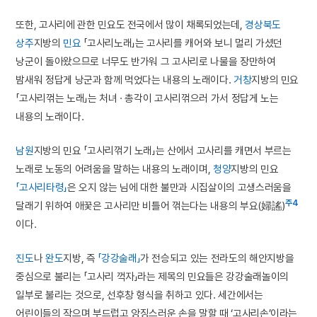
또한, 고사리에 관한 민요도 전국에서 많이 채록되었는데,
경상북도
상주
지방의
민요
「고사리노래」는 고사리를 캐어와 보니 멀리 가셨던
낭군이 돌아왔으므로 너무도 반가워 그 고사리로 나물을 장만하여
밤새워 정답게 낭군과 함께 먹었다는 내용의 노래이다.
거창
지방의 민요
「고사리꺾는 노래」는 처녀 · 총각이 고사리꺾으러 가서 정답게 노는
내용의 노래이다.
남원
지방의 민요 「고사리꺾기 노래」는 산에서 고사리를 캐면서 부르는
노래로 노동의 어려움을 말하는 내용의 노래이며,
청양
지방의 민요
「고사리타령」
은 오지 않는 님에 대한 불만과 시집살이의 고생스러움을
주4
달래기 위하여 애꿎은 고사리만 비틀어 꺾는다는 내용의 부요(婦謠)
이다.
진도
나
완도
지방, 즉
「강강술래」
가 전승되고 있는 전라도의 해안지방을
중심으로 불리는 「고사리 꺽자」라는 제목의 민요들은 강강술래놀이의
일부로 불리는 것으로, 선후창 형식을 취하고 있다. 세간에서는
어린이들의 작으며 부드럽고 앙징스러운 손을 말할 때 ‘고사리손’이라는