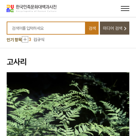
메뉴
본문
바로가기
바로가기
10
이암
1
하양향교
검색
미디어 검색
2
한용운
검색어를 입력하세요
3
김규식
인기 항목
4
연행사
5
한국광복군
고사리
6
한국독립당
7
금성대군
8
세종
9
싸리나무
10
이암
1
하양향교
2
한용운
3
김규식