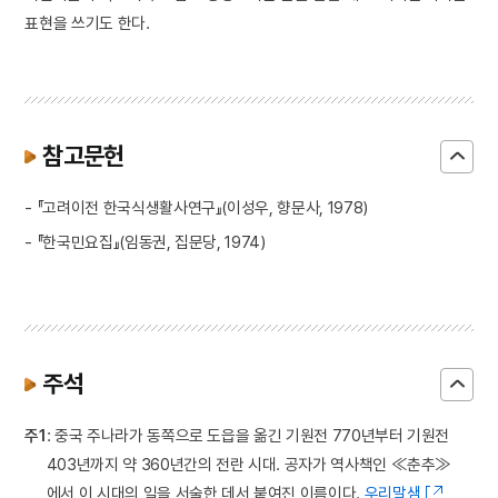
표현을 쓰기도 한다.
참고문헌
- 『고려이전 한국식생활사연구』(이성우, 향문사, 1978)
- 『한국민요집』(임동권, 집문당, 1974)
주석
주1
: 중국 주나라가 동쪽으로 도읍을 옮긴 기원전 770년부터 기원전
403년까지 약 360년간의 전란 시대. 공자가 역사책인 ≪춘추≫
에서 이 시대의 일을 서술한 데서 붙여진 이름이다.
우리말샘