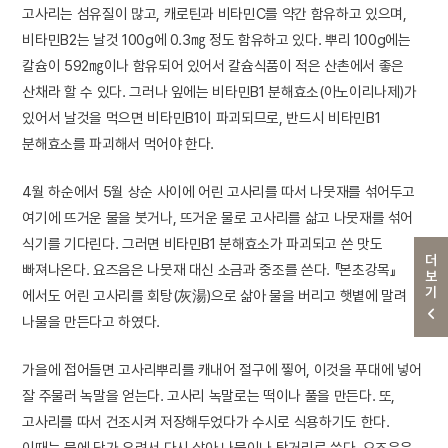
고사리는 섬유질이 많고, 캐로틴과 비타민C를 약간 함유하고 있으며,
비타민B2는 날것 100g에 0.3㎎ 정도 함유하고 있다. 뿌리 100g에는
칼슘이 592㎎이나 함유되어 있어서 칼슘식품이 적은 산촌에서 좋은
산채라 할 수 있다. 그러나 잎에는 비타민B1 분해효소(아노이리나제)가
있어서 날것을 먹으면 비타민B1이 파괴되므로, 반드시 비타민B1
분해효소를 파괴해서 먹어야 한다.
4월 하순에서 5월 상순 사이에 어린 고사리를 따서 나뭇재를 섞어두고
여기에 뜨거운 물을 붓거나, 뜨거운 물로 고사리를 삶고 나뭇재를 섞어
식기를 기다린다. 그러면 비타민B1 분해효소가 파괴되고 쓴 맛도
더보기
빠져나온다. 요즈음은 나뭇재 대신 소금과 중조를 쓴다. 『본초강목』
에서도 어린 고사리를 회탕(灰湯)으로 삶아 물을 버리고 햇볕에 말려
나물을 만든다고 하였다.
가을에 접어들면 고사리뿌리를 캐내어 절구에 찧어, 이것을 푸대에 넣어
잘 주물러 녹말을 얻는다. 고사리 녹말로는 떡이나 풀을 만든다. 또,
고사리를 따서 건조시켜 저장해두었다가 수시로 식용하기도 한다.
이때는 물에 담가 우려서 다시 삶아 나물이나 탕거리로 쓴다. 요즈음은