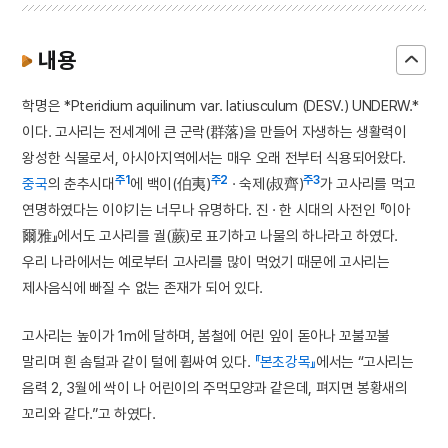
내용
학명은 *Pteridium aquilinum var. latiusculum (DESV.) UNDERW.*
이다. 고사리는 전세계에 큰 군락(群落)을 만들어 자생하는 생활력이
왕성한 식물로서, 아시아지역에서는 매우 오래 전부터 식용되어왔다.
주1
주2
주3
중국
의 춘추시대
에 백이(伯夷)
· 숙제(叔齊)
가 고사리를 먹고
연명하였다는 이야기는 너무나 유명하다. 진 · 한 시대의 사전인 『이아
爾雅』에서도 고사리를 궐(蕨)로 표기하고 나물의 하나라고 하였다.
우리 나라에서는 예로부터 고사리를 많이 먹었기 때문에 고사리는
제사음식에 빠질 수 없는 존재가 되어 있다.
고사리는 높이가 1m에 달하며, 봄철에 어린 잎이 돋아나 꼬불꼬불
말리며 흰 솜털과 같이 털에 휩싸여 있다.
『본초강목』
에서는 “고사리는
음력 2, 3월에 싹이 나 어린이의 주먹모양과 같은데, 펴지면 봉황새의
꼬리와 같다.”고 하였다.