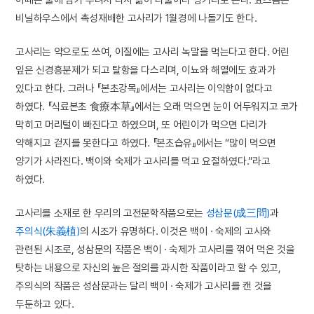
비닐하우스에서 촉성재배한 고사리가 1월경에 나돌기도 한다.
고사리는 약으로도 쓰여, 이질에는 고사리 녹말을 먹는다고 한다. 어린
잎은 신경흥분제가 되고 탈항을 다스리며, 이뇨와 해열에도 효과가
있다고 한다. 그러나 『본초강목』에서는 고사리는 이익함이 없다고
하였다. 『식료본초 食療本草』에서는 오래 먹으면 눈이 어두워지고 코가
막히고 머리털이 빠진다고 하였으며, 또 어린이가 먹으면 다리가
약해지고 걷지를 못한다고 하였다. 『본초습유』에서는 “많이 먹으면
양기가 사라진다. 백이와 숙제가 고사리를 먹고 요절하였다.”라고
하였다.
고사리를 소재로 한 우리의 고전문학작품으로는
성삼문(成三問)
과
주의식(朱義植)
의 시조가 유명하다. 이것은 백이 · 숙제의 고사와
관련된 시조로, 성삼문의 작품은 백이 · 숙제가 고사리를 꺾어 먹은 것을
탓하는 내용으로 자신의 높은 절의를 과시한 작품이라고 할 수 있고,
주의식의 작품은 성삼문과는 달리 백이 · 숙제가 고사리를 캔 것을
두둔하고 있다.