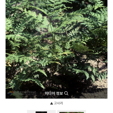
4
연행사
5
한국광복군
6
한국독립당
7
금성대군
8
세종
9
싸리나무
10
이암
미디어 정보
고사리