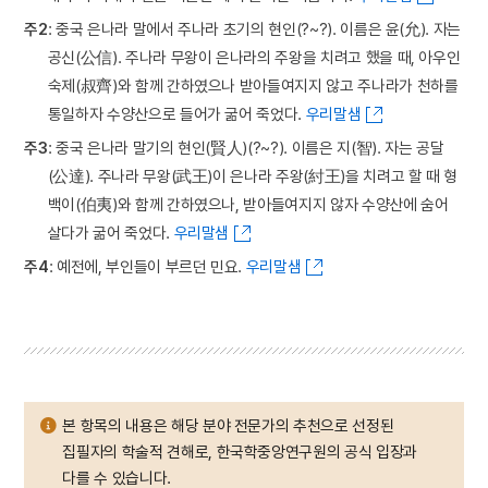
주2
: 중국 은나라 말에서 주나라 초기의 현인(?~?). 이름은 윤(允). 자는
공신(公信). 주나라 무왕이 은나라의 주왕을 치려고 했을 때, 아우인
숙제(叔齊)와 함께 간하였으나 받아들여지지 않고 주나라가 천하를
통일하자 수양산으로 들어가 굶어 죽었다.
우리말샘
주3
: 중국 은나라 말기의 현인(賢人)(?~?). 이름은 지(智). 자는 공달
(公達). 주나라 무왕(武王)이 은나라 주왕(紂王)을 치려고 할 때 형
백이(伯夷)와 함께 간하였으나, 받아들여지지 않자 수양산에 숨어
살다가 굶어 죽었다.
우리말샘
주4
: 예전에, 부인들이 부르던 민요.
우리말샘
본 항목의 내용은 해당 분야 전문가의 추천으로 선정된
집필자의 학술적 견해로, 한국학중앙연구원의 공식 입장과
다를 수 있습니다.