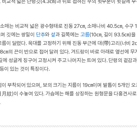
비교적 넓은 단령깃(4.3㎝)과 뒤로 접혀진 무의 윗부분이 뒷길에 
 소매는 비교적 넓은 광수형태로 진동 27㎝, 소매나비 40.5㎝, 수구 1
으며 깃에는 쌍밀이
단추
와
섶
과 길쪽에는
고름
(10㎝, 길이 93.5㎝)
름이 달렸다. 옥대를 고정하기 위해 진동 부근에 대(帶)고리(너비 2㎝
 68㎝의 끈이 반으로 접어 달려 있다. 겨드랑이 바로 아래로 옆선에 무
길에 성글게 징구어 고정시켜 주고 나머지는 트여 있다. 단령의 겉감
 등이 있는 것이 특징이다.
4점이 부착되어 있으며, 보의 크기는 지름이 19㎝이며 발톱이 5개인 
日月紋)이 수놓여 있다. 가슴에는 해를 상징하는 원형문을 다홍견사로
.