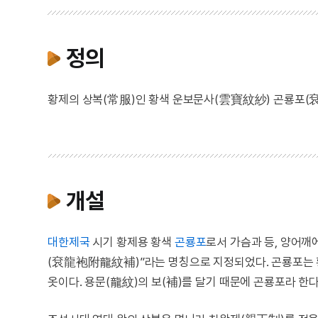
정의
황제의 상복(常服)인 황색 운보문사(雲寶紋紗) 곤룡포(袞
개설
대한제국
시기 황제용 황색
곤룡포
로서 가슴과 등, 양어
(袞龍袍附龍紋補)”라는 명칭으로 지정되었다. 곤룡포는 
옷이다. 용문(龍紋)의 보(補)를 달기 때문에 곤룡포라 한다