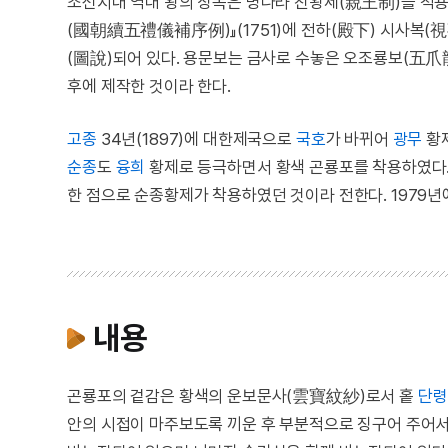
조선시대 역대 왕의 상복은 명나라 친왕제(親王制)를 적
(國朝續五禮儀補序例)』(1751)에 전하(殿下) 시사복(
(圖說)되어 있다. 용문보는 금사로 수놓은 오조룡보(五爪
후에 제작한 것이라 한다.
고종
34년(1897)에 대한제국으로
국호
가 바뀌어
광무
황제
순종
도
융희
황제로 등극하면서 황색 곤룡포를 착용하였다
한 점으로 순종황제가 착용하였던 것이라 전한다. 1979
내용
곤룡포의 겉감은 황색의 운보문사(雲寶紋紗)로서 홑
단령
안의 시접이 마주보도록 끼운 후 부분적으로 징구어 주어