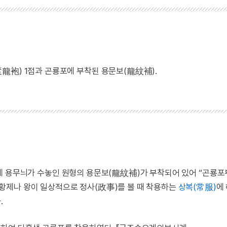
龍袍) 1점과 곤룡포에 부착된 용문보(龍紋補).
깨에 용무늬가 수놓인 원형의 용문보(龍紋補)가 부착되어 있어 “곤룡
황제나 왕이 일상적으로 정사(政事)를 볼 때 착용하는
상복(常服)
에
.