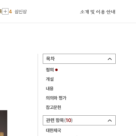
3
박일리야
목
4
삼신상
소개 및 이용 안내
5
국화 옆에서
6
단성현 호적대장
7
성종
8
진주 청곡사 목조 지장보살삼존상 및 시왕상 일괄
목차
9
차나무
정의
10
3·1운동
개설
1
금성대군
내용
2
세조
의의와 평가
3
박일리야
참고문헌
4
삼신상
관련 항목
10
5
국화 옆에서
대한제국