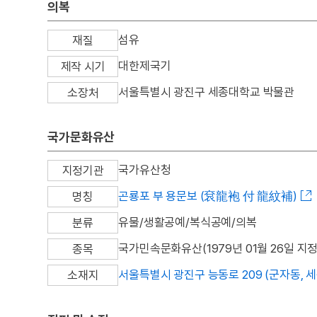
의복
섬유
재질
대한제국기
제작 시기
서울특별시 광진구 세종대학교 박물관
소장처
국가문화유산
국가유산청
지정기관
곤룡포 부 용문보 (袞龍袍 付 龍紋補)
명칭
유물/생활공예/복식공예/의복
분류
국가민속문화유산(1979년 01월 26일 지정
종목
서울특별시 광진구 능동로 209 (군자동, 
소재지