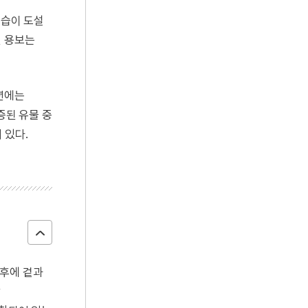
일습이 도설
된 용보는
년에는
증된 유물 중
 있다.
 후에 겉과
각