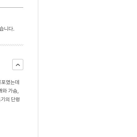
습니다.
곤룡포였는데
깨와 가슴,
초기의 단령