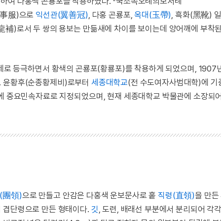
용하여 다홍색 곤룡포를 착용하였다. 『국조속오례의보서례
視事服)으로
익선관(翼善冠)
, 다홍 곤룡포,
옥대(玉帶)
, 흑화(黑靴) 
龍補)로서 두 쌍의 용보는 만듦새에 차이를 보이는데 양어깨에 부착
로 등극하면서 황색의 곤룡포(황룡포)를 착용하게 되었으며, 1907
. 윤황후(순종황제비)로부터
세종대학교
(전 수도여자사범대학)에 기
년에 중요민속자료로 지정되었으며, 현재 세종대학교 박물관에 소장되어
(團領)
으로 만들고 안감은 다홍색 운보문사로 홑
직령(直領)
을 만든
서 겹단령으로 만든 형태이다.
깃
, 도련, 배래선 부분에서 분리되어 각