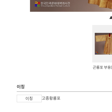
곤룡포 부용
이칭
고종황룡포
이칭