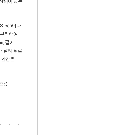
부착되어 있는
8.5㎝이다.
을 부착하여
, 길이
가 달려 뒤로
과 안감을
오조룡