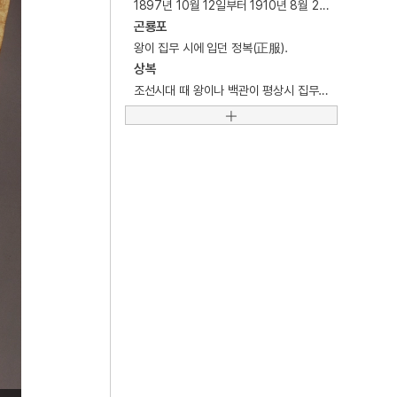
1897년 10월 12일부터 1910년 8월 29일까지 존속하였던 한국 근대 국가.
6
단성현 호적대장
곤룡포
7
성종
왕이 집무 시에 입던 정복(正服).
상복
8
진주 청곡사 목조 지장보살삼존상 및 시왕상 일괄
조선시대 때 왕이나 백관이 평상시 집무 중에 입던 옷.
9
차나무
10
3·1운동