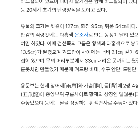
바느질되어 있으며 나머지 솔기선은 함께 바느질되어 있다. 
등 20세기 초기의 단령양식을 보이고 있다.
유물의 크기는 뒷길이 127㎝, 화장 95㎝, 뒤품 54㎝이다.
안감의 직령깃에는 다홍색
은조사
로 만든 동정이 달려 있
여밈 하였다. 이때 겉섶쪽의 고름은 황색과 다홍색으로 쌍고
13.5㎝)가 달렸으며 겨드랑이 사이에는 너비 2.1㎝, 길이
접혀 있으며 무의 머리부분에서 33㎝ 내려온 곳까지는 뒷
홑옷처럼 만들었기 때문에 겨드랑 바대, 수구 안단, 도련단
용문보는 현재 양어깨[兩肩]와 가슴[胸], 등[背]에 2쌍 
(五爪龍)이 중앙부위 구름사이로 황제의 상징인 일월문(
수놓았으며 등에는 달을 상징하는 흰색견사로 수놓아 있다