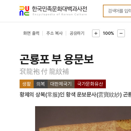
메뉴
본문
바로가기
바로가기
화면 출력
주소 복사
공유하기
100%
곤룡포 부 용문보
袞龍袍 付 龍紋補
생활
의복
대한제국기
국가문화유산
황제의 상복(常服)인 황색 운보문사(雲寶紋紗) 곤룡