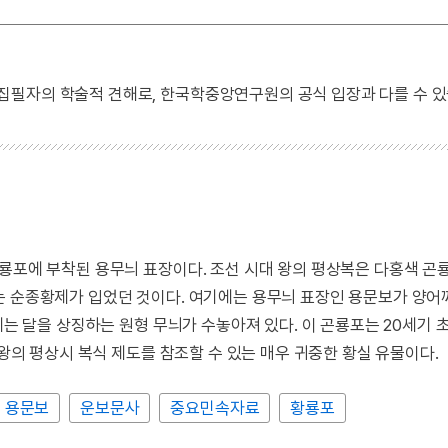
 집필자의 학술적 견해로, 한국학중앙연구원의 공식 입장과 다를 수 있
곤룡포에 부착된 용무늬 표장이다. 조선 시대 왕의 평상복은 다홍색 
는 순종황제가 입었던 것이다. 여기에는 용무늬 표장인 용문보가 양어
에는 달을 상징하는 원형 무늬가 수놓아져 있다. 이 곤룡포는 20세기 
국왕의 평상시 복식 제도를 참조할 수 있는 매우 귀중한 황실 유물이다.
용문보
운보문사
중요민속자료
황룡포