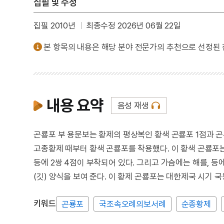
집필 및 수정
집필 2010년
최종수정 2026년 06월 22일
본 항목의 내용은 해당 분야 전문가의 추천으로 선정된
내용 요약
음성 재생
곤룡포 부 용문보는 황제의 평상복인 황색 곤룡포 1점과 
고종황제 때부터 황색 곤룡포를 착용했다. 이 황색 곤룡포
등에 2쌍 4점이 부착되어 있다. 그리고 가슴에는 해를, 등
(깃) 양식을 보여 준다. 이 황제 곤룡포는 대한제국 시기 
키워드
곤룡포
국조속오례의보서례
순종황제