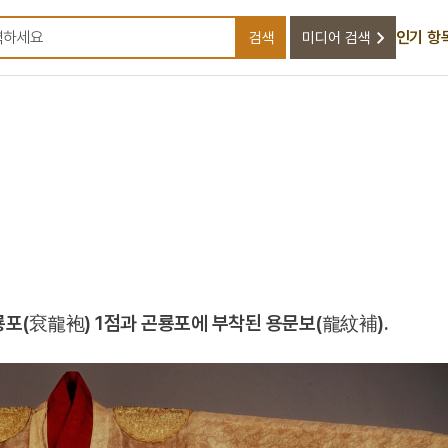
인기 항
검색
미디어 검색
검색어를 입력하세요
포(袞龍袍) 1점과 곤룡포에 부착된 용문보(龍紋補).