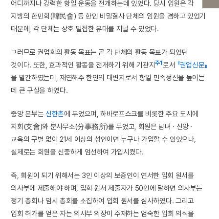
어디까지나 강력한 항일 운동을 전개하는데 있었다. 당시 임원은 각
지방의 한민회(韓民會) 등 한인 비밀결사 단체의 임원을 겸하고 있었기
때문에, 각 단체는 상호 밀접한 유대를 지닐 수 있었다.
그러므로 권업회의 활동 목표는 곧 각 단체의 활동 목표가 되었던
주1
것이다. 또한, 효과적인 활동을 전개하기 위해 기관지
로서
『권업신문』
을 발간하였는데, 재연해주 한인의 대변지로서 항일 민족정신을 높이는
데 큰 구실을 하였다.
중앙 본부는
신한촌
에 두었으며, 하바로프스크를 비롯한 주요 도시에
지회(支會)와 분사무소(分事務所)를 두었고, 회원은 남녀 · 신앙 ·
교육의 구별 없이 21세 이상의 성인이면 누구나 가입할 수 있었으나,
실제로는 회원을 신중하게 엄선하여 가입시켰다.
즉, 회원이 되기 위해서는 3인 이상의 보증인이 연서한 입회 원서를
의사부에 제출해야 하며, 입회 원서 제출자가 50인에 달하면 의사부는
정기 총회나 임시 총회를 소집하여 입회 원서를 심사하였다. 그리고
입회 허가를 얻은 자는 의사부 의장이 주재하는 엄숙한 입회 의식을