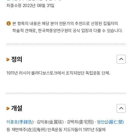
3
일제강점기
최종수정 2022년 08월 31일
4
세조
5
장안사
본 항목의 내용은 해당 분야 전문가의 추천으로 선정된 집필자의
6
설악산 오세암
학술적 견해로, 한국학중앙연구원의 공식 입장과 다를 수 있습니다.
7
3·1독립선언서
8
김문기
9
김소월
정의
10
동명왕편
1911년 러시아 블라디보스토크에서 조직되었던 독립운동 단체.
개설
이종호(李鍾浩
) · 김익용(金翼瑢) · 강택희(姜宅熙) ·
엄인섭(嚴仁燮)
등 재연해주(在沿海州) 민족운동 지도자들이 1911년 5월에