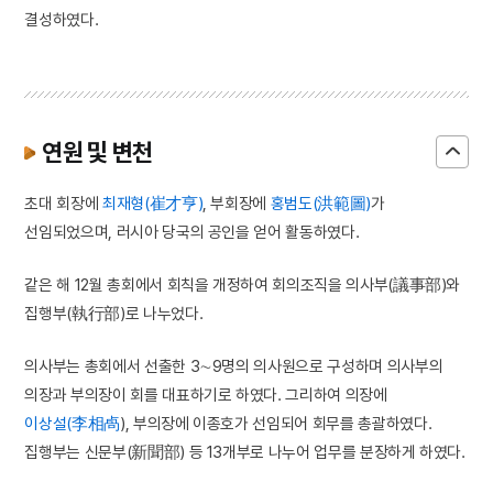
결성하였다.
연원 및 변천
초대 회장에
최재형(崔才亨)
, 부회장에
홍범도(洪範圖)
가
선임되었으며, 러시아 당국의 공인을 얻어 활동하였다.
같은 해 12월 총회에서 회칙을 개정하여 회의조직을 의사부(議事部)와
집행부(執行部)로 나누었다.
의사부는 총회에서 선출한 3∼9명의 의사원으로 구성하며 의사부의
의장과 부의장이 회를 대표하기로 하였다. 그리하여 의장에
이상설(李相卨
), 부의장에 이종호가 선임되어 회무를 총괄하였다.
집행부는 신문부(新聞部) 등 13개부로 나누어 업무를 분장하게 하였다.