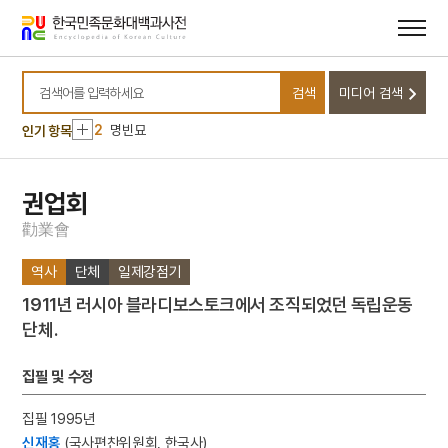
메뉴
본문
바로가기
바로가기
10
동명왕편
검색
미디어 검색
1
금성대군
검색어를 입력하세요
2
명빈묘
인기 항목
3
일제강점기
4
세조
권업회
5
장안사
勸
業
會
6
설악산 오세암
역사
단체
일제강점기
7
3·1독립선언서
1911년 러시아 블라디보스토크에서 조직되었던 독립운동
8
김문기
단체.
9
김소월
10
동명왕편
집필 및 수정
1
금성대군
집필 1995년
2
명빈묘
신재홍
(국사편찬위원회, 한국사)