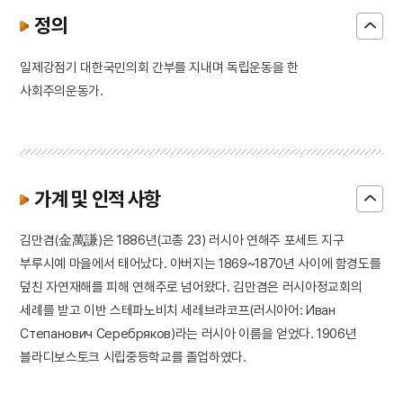
정의
일제강점기 대한국민의회 간부를 지내며 독립운동을 한
사회주의운동가.
가계 및 인적 사항
김만겸(金萬謙)은 1886년(고종 23) 러시아 연해주 포세트 지구
부루시예 마을에서 태어났다. 아버지는 1869~1870년 사이에 함경도를
덮친 자연재해를 피해 연해주로 넘어왔다. 김만겸은 러시아정교회의
세례를 받고 이반 스테파노비치 세레브랴코프(러시아어: Иван
Степанович Серебряков)라는 러시아 이름을 얻었다. 1906년
블라디보스토크 시립중등학교를 졸업하였다.