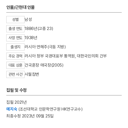
3
세조
인물/근현대 인물
4
세종
남성
성별
5
갑신정변
1886년(고종 23)
출생 연도
6
관경서품변상도
1938년
7
만파식적 설화
사망 연도
8
색즉시공 공즉시색
러시아 연해주(극동 지방)
출생지
9
연령군
러시아 정부 국경대표부 통역원, 대한국민의회 간부
주요 경력
10
이가환
건국훈장 애국장(2005)
대표 상훈
사월참변
관련 사건
집필 및 수정
집필 2021년
예지숙
(조선대학교 인문학연구원 HK연구교수)
최종수정 2023년 09월 25일