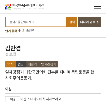
메뉴
본문
바로가기
바로가기
10
이가환
검색
미디어 검색
1
금성대군
검색어를 입력하세요
2
송진우
인기 항목
3
세조
4
세종
김만겸
5
갑신정변
金
萬
謙
6
관경서품변상도
역사
인물
개항기
일제강점기
7
만파식적 설화
일제강점기 대한국민의회 간부를 지내며 독립운동을 한
8
색즉시공 공즉시색
사회주의운동가.
9
연령군
10
이가환
이칭
1
금성대군
이반 스테파노비치 세레브랴코프
이명
2
송진우