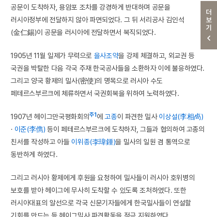
공문이 도착하자, 용암포 조차를 강경하게 반대하며 공문을
더보기
러시아정부에 전달하지 않아 파면되었다. 그 뒤 서리공사 김인석
(金仁錫)이 공문을 러시아에 전달하면서 복직되었다.
1905년 11월 일제가 무력으로
을사조약
을 강제 체결하고, 외교권 등
국권을 박탈한 다음 각국 주재 한국공사들을 소환하자 이에 불응하였다.
그리고 양국 황제의 밀사(密使)의 명목으로 러시아 수도
페테르스부르크에 체류하면서 국권회복을 위하여 노력하였다.
주1
1907년 헤이그만국평화회의
에
고종
이 파견한 밀사
이상설(李相卨)
·
이준(李儁)
등이 페테르스부르크에 도착하자, 그들과 협의하여 고종의
친서를 작성하고 아들
이위종(李瑋鍾)
을 밀사의 일원 겸 통역으로
동반하게 하였다.
그리고 러시아 황제에게 후원을 요청하여 밀사들이 러시아 호위병의
보호를 받아 헤이그에 무사히 도착할 수 있도록 조처하였다. 또한
러시아대표의 알선으로 각국 신문기자들에게 한국밀사들이 연설할
기회를 만드는 등 헤이그밀사 파견활동을 적극 지원하였다.