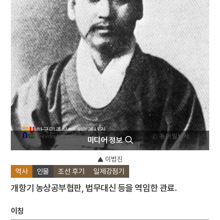
4
이리역 폭발 사고
5
세조
6
경북대학교 상주캠퍼스
7
고금석림
8
국방비
9
기성기생양성소
10
님의 침묵
미디어 정보
이범진
역사
인물
조선 후기
일제강점기
개항기 농상공부협판, 법무대신 등을 역임한 관료.
이칭