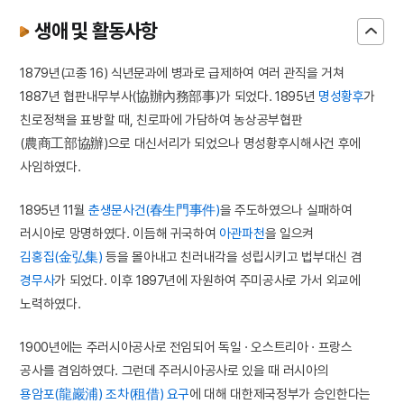
생애 및 활동사항
1879년(고종 16) 식년문과에 병과로 급제하여 여러 관직을 거쳐
1887년 협판내무부사(協辦內務部事)가 되었다. 1895년
명성황후
가
친로정책을 표방할 때, 친로파에 가담하여 농상공부협판
(農商工部協辦)으로 대신서리가 되었으나 명성황후시해사건 후에
사임하였다.
1895년 11월
춘생문사건(春生門事件)
을 주도하였으나 실패하여
러시아로 망명하였다. 이듬해 귀국하여
아관파천
을 일으켜
김홍집(金弘集)
등을 몰아내고 친러내각을 성립시키고 법부대신 겸
경무사
가 되었다. 이후 1897년에 자원하여 주미공사로 가서 외교에
노력하였다.
1900년에는 주러시아공사로 전임되어 독일 · 오스트리아 · 프랑스
공사를 겸임하였다. 그런데 주러시아공사로 있을 때 러시아의
용암포(龍巖浦) 조차(租借) 요구
에 대해 대한제국정부가 승인한다는