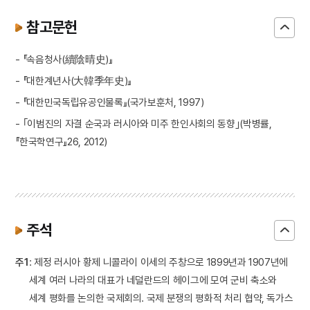
참고문헌
- 『속음청사(續陰晴史)』
- 『대한계년사(大韓季年史)』
- 『대한민국독립유공인물록』(국가보훈처, 1997)
- ｢이범진의 자결 순국과 러시아와 미주 한인사회의 동향｣(박병률,
『한국학연구』26, 2012)
주석
주1
: 제정 러시아 황제 니콜라이 이세의 주창으로 1899년과 1907년에
세계 여러 나라의 대표가 네덜란드의 헤이그에 모여 군비 축소와
세계 평화를 논의한 국제회의. 국제 분쟁의 평화적 처리 협약, 독가스