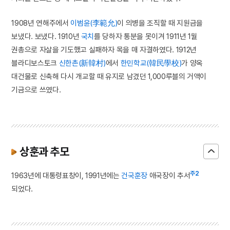
1908년 연해주에서
이범윤(李範允)
이 의병을 조직할 때 지원금을
보냈다. 보냈다. 1910년
국치
를 당하자 통분을 못이겨 1911년 1월
권총으로 자살을 기도했고 실패하자 목을 매 자결하였다. 1912년
블라디보스토크
신한촌(新韓村)
에서
한민학교(韓民學校)
가 양옥
대건물로 신축해 다시 개교할 때 유지로 남겼던 1,000루블의 거액이
기금으로 쓰였다.
상훈과 추모
주2
1963년에 대통령표창이, 1991년에는
건국훈장
애국장이 추서
되었다.