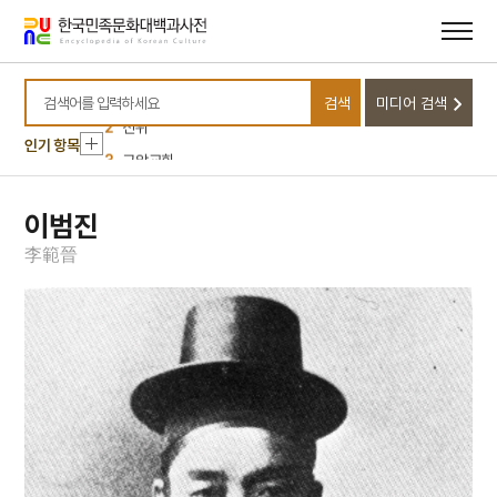
메뉴
본문
바로가기
바로가기
10
님의 침묵
1
금성대군
검색
미디어 검색
2
신위
검색어를 입력하세요
인기 항목
3
구암교회
4
이리역 폭발 사고
5
세조
이범진
6
경북대학교 상주캠퍼스
李
範
晉
7
고금석림
8
국방비
9
기성기생양성소
10
님의 침묵
1
금성대군
2
신위
3
구암교회