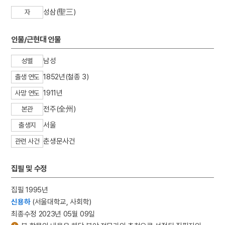
성삼(聖三)
자
인물/근현대 인물
남성
성별
1852년(철종 3)
출생 연도
1911년
사망 연도
전주(全州)
본관
서울
출생지
춘생문사건
관련 사건
집필 및 수정
집필 1995년
신용하
(서울대학교, 사회학)
최종수정 2023년 05월 09일