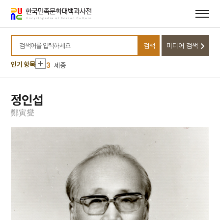
메뉴
본문
바로가기
바로가기
10
윤석중 동요집
1
금성대군
검색
미디어 검색
2
삼성중공업㈜
검색어를 입력하세요
3
세종
인기 항목
4
팔음
5
동학운동
정인섭
6
벽류정
鄭
寅
燮
7
살미
8
세조
9
운요호사건
10
윤석중 동요집
1
금성대군
2
삼성중공업㈜
3
세종