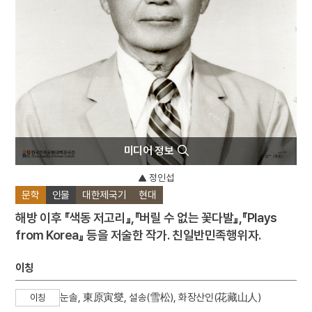
4
팔음
5
동학운동
6
벽류정
7
살미
8
세조
9
운요호사건
10
윤석중 동요집
미디어 정보
정인섭
문학
인물
대한제국기
현대
해방 이후 『색동 저고리』,『버릴 수 없는 꽃다발』,『Plays
from Korea』 등을 저술한 작가. 친일반민족행위자.
이칭
눈솔, 東原寅燮, 설송(雪松), 화장산인(花藏山人)
이칭