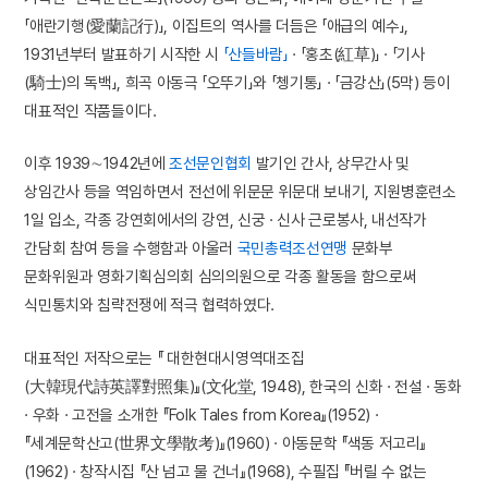
「애란기행(愛蘭記行)」, 이집트의 역사를 더듬은 「애급의 예수」,
1931년부터 발표하기 시작한 시
「산들바람」
· 「홍초(紅草)」 · 「기사
(騎士)의 독백」, 희곡 아동극 「오뚜기」와 「쳉기통」 · 「금강산」(5막) 등이
대표적인 작품들이다.
이후 1939∼1942년에
조선문인협회
발기인 간사, 상무간사 및
상임간사 등을 역임하면서 전선에 위문문 위문대 보내기, 지원병훈련소
1일 입소, 각종 강연회에서의 강연, 신궁 · 신사 근로봉사, 내선작가
간담회 참여 등을 수행함과 아울러
국민총력조선연맹
문화부
문화위원과 영화기획심의회 심의의원으로 각종 활동을 함으로써
식민통치와 침략전쟁에 적극 협력하였다.
대표적인 저작으로는 『 대한현대시영역대조집
(大韓現代詩英譯對照集)』(文化堂, 1948), 한국의 신화 · 전설 · 동화
· 우화 · 고전을 소개한 『Folk Tales from Korea』(1952) ·
『세계문학산고(世界文學散考)』(1960) · 아동문학 『색동 저고리』
(1962) · 창작시집 『산 넘고 물 건너』(1968), 수필집 『버릴 수 없는