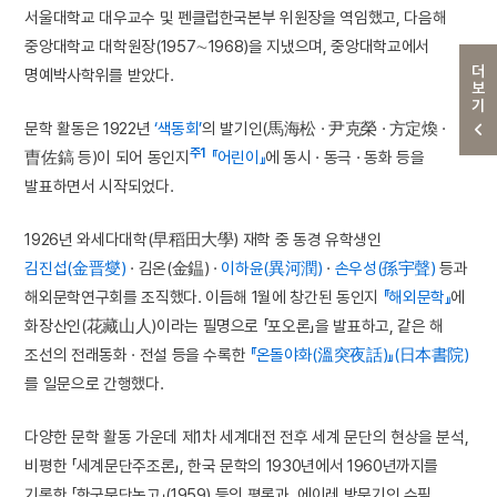
서울대학교 대우교수 및 펜클럽한국본부 위원장을 역임했고, 다음해
중앙대학교 대학원장(1957∼1968)을 지냈으며, 중앙대학교에서
더보기
명예박사학위를 받았다.
문학 활동은 1922년
‘색동회’
의 발기인(馬海松 · 尹克榮 · 方定煥 ·
주1
曺佐鎬 등)이 되어 동인지
『어린이』
에 동시 · 동극 · 동화 등을
발표하면서 시작되었다.
1926년 와세다대학(早稻田大學) 재학 중 동경 유학생인
김진섭(金晋燮)
· 김온(金鎾) ·
이하윤(異河潤)
·
손우성(孫宇聲)
등과
해외문학연구회를 조직했다. 이듬해 1월에 창간된 동인지
『해외문학』
에
화장산인(花藏山人)이라는 필명으로 「포오론」을 발표하고, 같은 해
조선의 전래동화 · 전설 등을 수록한
『온돌야화(溫突夜話)』(日本書院)
를 일문으로 간행했다.
다양한 문학 활동 가운데 제1차 세계대전 전후 세계 문단의 현상을 분석,
비평한 「세계문단주조론」, 한국 문학의 1930년에서 1960년까지를
기록한 「한국문단논고」(1959) 등의 평론과, 에이레 방문기인 수필