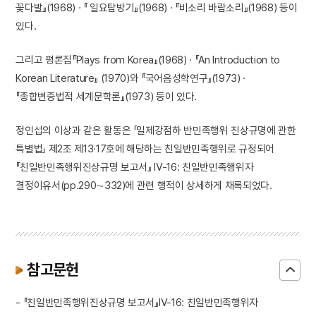
꽃다발』(1968) · 『 일요탐방기』(1968) · 『비소리 바람소리』(1968) 등이
있다.
그리고 평론집『Plays from Korea』(1968) · 『An Introduction to
Korean Literature』 (1970)와 『국어음성학연구』(1973) ·
『종합변증법적 세계문학론』(1973) 등이 있다.
정인섭의 이상과 같은 활동은 「일제강점하 반민족행위 진상규명에 관한
특별법」 제2조 제13·17호에 해당하는 친일반민족행위로 규정되어
『친일반민족행위진상규명 보고서』 Ⅳ-16: 친일반민족행위자
결정이유서(pp.290∼332)에 관련 행적이 상세하게 채록되었다.
참고문헌
- 『친일반민족행위진상규명 보고서』Ⅳ-16: 친일반민족행위자