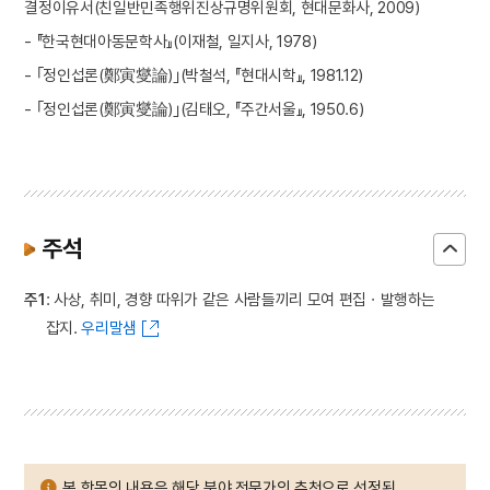
결정이유서(친일반민족행위진상규명위원회, 현대문화사, 2009)
- 『한국현대아동문학사』(이재철, 일지사, 1978)
- ｢정인섭론(鄭寅燮論)｣(박철석, 『현대시학』, 1981.12)
- ｢정인섭론(鄭寅燮論)｣(김태오, 『주간서울』, 1950.6)
주석
주1
: 사상, 취미, 경향 따위가 같은 사람들끼리 모여 편집ㆍ발행하는
잡지.
우리말샘
본 항목의 내용은 해당 분야 전문가의 추천으로 선정된