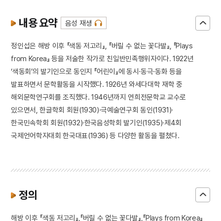
내용 요약
음성 재생
정인섭은 해방 이후 『색동 저고리』, 『버릴 수 없는 꽃다발』, 『Plays
from Korea』 등을 저술한 작가로 친일반민족행위자이다. 1922년
‘색동회’의 발기인으로 동인지 『어린이』에 동시·동극·동화 등을
발표하면서 문학활동을 시작했다. 1926년 와세다대학 재학 중
해외문학연구회를 조직했다. 1946년까지 연희전문학교 교수로
있으면서, 한글학회 회원(1930)·극예술연구회 동인(1931)·
한국민속학회 회원(1932)·한국음성학회 발기인(1935)·제4회
국제언어학자대회 한국대표(1936) 등 다양한 활동을 펼쳤다.
정의
해방 이후 『색동 저고리』,『버릴 수 없는 꽃다발』,『Plays from Korea』