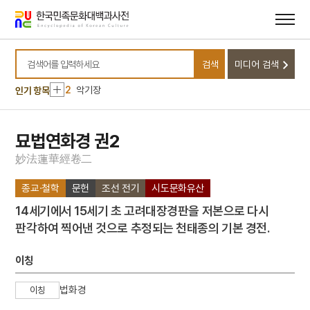
메뉴
본문
바로가기
바로가기
10
농포문답
검색
미디어 검색
1
대정실업친목회
검색어를 입력하세요
2
악기장
인기 항목
3
친일인명사전
4
금성대군
묘법연화경 권2
5
원
妙
法
蓮
華
經
卷
二
6
8·15광복
종교·철학
문헌
조선 전기
시도문화유산
7
서울역사박물관
14세기에서 15세기 초 고려대장경판을 저본으로 다시
8
용연향
판각하여 찍어낸 것으로 추정되는 천태종의 기본 경전.
9
경제학
10
농포문답
이칭
1
대정실업친목회
법화경
이칭
2
악기장