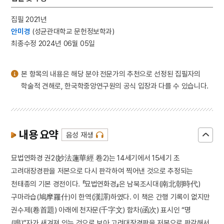
집필 2021년
안미경
(성균관대학교 문헌정보학과)
최종수정 2024년 06월 05일
본 항목의 내용은 해당 분야 전문가의 추천으로 선정된 집필자의
학술적 견해로, 한국학중앙연구원의 공식 입장과 다를 수 있습니다.
내용 요약
음성 재생
묘법연화경 권2(妙法蓮華經 卷2)는 14세기에서 15세기 초
고려대장경판을 저본으로 다시 판각하여 찍어낸 것으로 추정되는
천태종의 기본 경전이다. 『묘법연화경』은 남북조시대(南北朝時代)
구마라습(鳩摩羅什)이 한역(漢譯)하였다. 이 책은 간행 기록이 없지만
권수제(卷首題) 아래에 천자문(千字文) 함차(函次) 표시인 “명
(鳴)”자가 새겨져 있는 것으로 보아 고려대장경판을 저본으로 판각해서