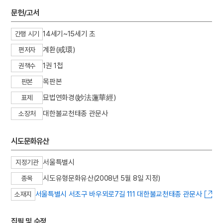
3
친일인명사전
문헌/고서
4
금성대군
14세기~15세기 초
간행 시기
5
원
계환(戒環)
편저자
6
8·15광복
1권 1첩
7
서울역사박물관
권책수
8
용연향
목판본
판본
9
경제학
묘법연화경(妙法蓮華經)
표제
10
농포문답
대한불교천태종 관문사
소장처
시도문화유산
서울특별시
지정기관
시도유형문화유산(2008년 5월 8일 지정)
종목
서울특별시 서초구 바우뫼로7길 111 대한불교천태종 관문사
소재지
집필 및 수정