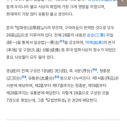
함께 우리나라 불교 사상의 확립에 가장 크게 영향을 끼쳤으며,
현재까지 가장 많이 유통된 불교 경전이다.
흔히 『법화경(法華經)』이라 부르며, 구마라습이 번역한 것으로 모두
28품(品)으로 이루어져 있다. 전체 28품의 내용은
삼승(三乘)
귀일
주3
(歸一)을 통해서 일승법(一乘法)
을 강조하며,
여래(如來)
의 본지
(本地) 및 구원(久遠) 성불(成佛) 등 후대 법화사상의 정수가 되었던
중요 사상들이 모두 들어 있다.
주4
경(經)의 전체 구성은 1경(經) 3단(段), 즉 서분(序分)
, 정종분
주5
주6
(正宗分)
, 유통분(流通分)
등으로 나누어진다. 제1서품(序品)은
서분에 해당하며, 제2품부터 제17품까지는 정종분, 제18품부터
제28품까지는 유통분에 해당한다. 이렇게 28품으로 구성된 것을
7권으로 묶었는데, 그중 『묘법연화경』 은 권2에 해당한다.