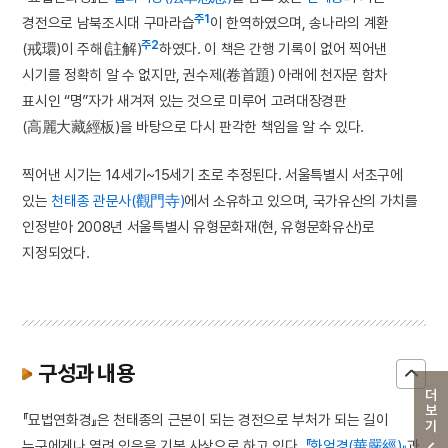
주1
경전으로 남북조시대 구마라습
이 한역하였으며, 송나라의 계환
주2
(戒環)이 주해(註解)
하였다. 이 책은 간행 기록이 없어 찍어낸
시기를 정확히 알 수 없지만, 권수제(卷首題) 아래에 천자문 함차
표시인 “명”자가 새겨져 있는 것으로 미루어 고려대장경판
(高麗大藏經板)을 바탕으로 다시 판각한 책임을 알 수 있다.
찍어낸 시기는 14세기~15세기 초로 추정된다. 서울특별시 서초구에
있는
천태종
관문사(觀門寺)
에서 소유하고 있으며, 국가유산의 가치를
인정받아 2008년 서울특별시 유형문화재(현, 유형문화유산)로
지정되었다.
구성과 내용
더보기
『묘법연화경』은 천태종의 근본이 되는 경전으로 부처가 되는 길이
누구에게나 열려 있음을 기본 사상으로 하고 있다.
『화엄경(華嚴經)』
과