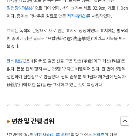
1권(卷) 1첩(帖)으로 된 목판본이다. 표지는 병풍과 같은 형태인
절첩장(折帖裝)
으로 되어 있다. 책의 크기는 세로 32.9㎝, 가로 11.0㎝
이다. 종이는 닥나무를 원료로 만든
저지(楮紙)
를 사용하였다.
표지는 녹색의 문양으로 새로 만든 표지로 장정하였다. 표지에는 별도의
흰 종이에 검은 글씨로 “묘법연화경(妙法蓮華經)”이라고 제목을 써서
붙였다.
판식(版式)
은 위아래로 검은 선을 그은 단변(單邊)이고 계선(界線)은
없다. 본문 전체 행자 수는 36행 17자로 배열되어 있다. 한 면에 6행씩
절첩하여 절첩장으로 만들었다. 권의 끝부분 제 1권과 제 2권에 난독자
(難讀字)에 대한 음(音)을 표시하고 있는 것이 특징이다.
편찬 및 간행 경위
『묘법연화경』은
법화사상(法華思想)
을 담고 있는
천태종
의 기본