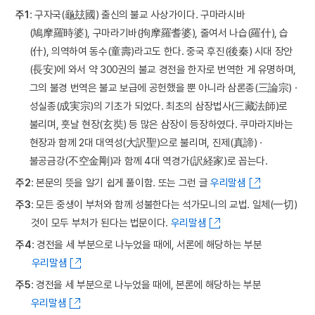
주1
: 구자국(龜玆國) 출신의 불교 사상가이다. 구마라시바
(鳩摩羅時婆), 구마라기바(拘摩羅耆婆), 줄여서 나습(羅什), 습
(什), 의역하여 동수(童壽)라고도 한다. 중국 후진(後秦) 시대 장안
(長安)에 와서 약 300권의 불교 경전을 한자로 번역한 게 유명하며,
그의 불경 번역은 불교 보급에 공헌했을 뿐 아니라 삼론종(三論宗) ·
성실종(成実宗)의 기초가 되었다. 최초의 삼장법사(三藏法師)로
불리며, 훗날 현장(玄奘) 등 많은 삼장이 등장하였다. 쿠마라지바는
현장과 함께 2대 대역성(大訳聖)으로 불리며, 진제(真諦) ·
불공금강(不空金剛)과 함께 4대 역경가(訳経家)로 꼽는다.
주2
: 본문의 뜻을 알기 쉽게 풀이함. 또는 그런 글
우리말샘
주3
: 모든 중생이 부처와 함께 성불한다는 석가모니의 교법. 일체(一切)
것이 모두 부처가 된다는 법문이다.
우리말샘
주4
: 경전을 세 부분으로 나누었을 때에, 서론에 해당하는 부분
우리말샘
주5
: 경전을 세 부분으로 나누었을 때에, 본론에 해당하는 부분
우리말샘