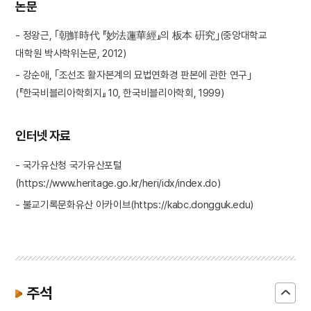
논문
- 정왕근, ｢朝鮮時代 『妙法蓮華經』의 板本 硏究｣(중앙대학교
대학원 박사학위논문, 2012)
- 강순애, ｢조선조 활자본계의 묘법연화경 판본에 관한 연구｣
(『한국비블리아학회지』 10, 한국비블리아학회, 1999)
인터넷 자료
- 국가유산청 국가유산포털
(https://www.heritage.go.kr/heri/idx/index.do)
- 불교기록문화유산 아카이브(https://kabc.dongguk.edu)
주석