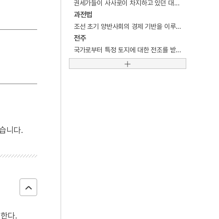
권세가들이 사사로이 차지하고 있던 대규모의 농업용토지. 전장 · 전장 · 전원 · 농장.
과전법
5
대한민국 임시정부
조선 초기 양반사회의 경제 기반을 이루고 있던 토지제도.
6
세종
전주
7
신소재
국가로부터 특정 토지에 대한 전조를 받을 권리를 부여받은 수조권자. 소유자.
8
조선
9
한국광복군
10
계백 장군 유적전승지
습니다.
한다.