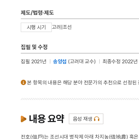
제도/법령·제도
고려|조선
시행 시기
집필 및 수정
집필 2021년
송양섭
(고려대 교수)
최종수정 2022년 
본 항목의 내용은 해당 분야 전문가의 추천으로 선정된
내용 요약
음성 재생
전호(佃戶)는 조선시대 병작제 아래 차지농(借地農) 혹은 