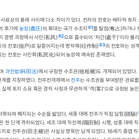
사료상의 용례 사이에 다소 차이가 있다. 전자의 전호는 배타적 토지
주1
고려 후기에
농장(農庄)
의 확대는 국가 수조지
를 탈점(奪占)하거나 
주2
지 겸병 과정에서 사민(私民)
으로 흡수되어 ‘처간(處干)’이라 불
주3
기의 전호(佃戶)로 일컬어지는데 병작제(竝作制)
의 전호와는 성
되는 전호는 사민화(私民化)되어 농장에 예속된 존재였다.
으며
과전법(科田法)
에서 규정한 수조권(收租權)도 개재되어 있었다.
관계를 지칭하였다. 전주전객제에서
전주
는 수조권을 부여받은 관료를
실제 토지 소유 혹은 경작 사정과 무관하게 ‘객(客)’으로 규정된 농
약화되며 폐지되는 수순을 밟았다. 세종 대에 전주가 직접 답험(踏驗)
한 단계 격하되었다. 세조 대에 직전제(職田制) 시행, 성종 대에 
조치로 전주권(田主權)은 사실상 명목만 남게 되었다. 16세기 중엽 