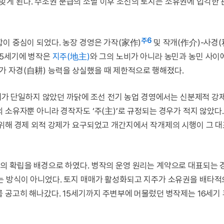
맞게 된다. 수조권 분급의 소멸 이후 조선의 토지는 소유권에 입각한
주6
이 중심이 되었다. 농장 경영은 가작(家作)
및 작개(作介)-사경
15세기에 병작은
지주(地主)
와 그의 노비가 아니라 농민과 농민 사이
 자경(自耕) 능력을 상실했을 때 제한적으로 행해졌다.
주체가 단일하지 않았던 까닭에 조선 전기 농업 경영에서는 신분제적 강
 소유자뿐 아니라 경작자도 ‘주(主)’로 규정되는 경우가 적지 않았다
 위해 경제 외적 강제가 요구되었고 개간지에서 작개제의 시행이 그 
의 확립을 배경으로 하였다. 병작의 운영 원리는 계약으로 대표되는 
는 방식이 아니었다. 토지 매매가 활성화되고 지주가 소유권을 배타적
를 공고히 해나갔다. 15세기까지 주변부에 머물렀던 병작제는 16세기