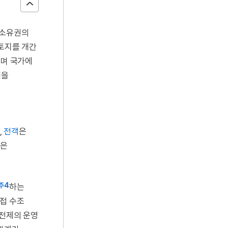
 소유권의
토지를 개간
리며 국가에
격을
,
전객
은
민은
주4
하는
직접 수조
직전제의 운영