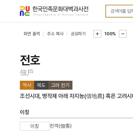
메뉴
본문
바로가기
바로가기
화면 출력
주소 복사
공유하기
100%
전호
佃戶
역사
제도
고려 전기
조선시대, 병작제 아래 차지농(借地農) 혹은 고려시대
이칭
전객(佃客)
이칭