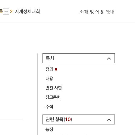
2
세계성체대회
목
소개 및 이용 안내
3
구선복
4
단청
5
대한민국 임시정부
6
세종
목차
7
신소재
정의
8
조선
내용
9
한국광복군
변천 사항
10
계백 장군 유적전승지
참고문헌
1
금성대군
주석
2
세계성체대회
관련 항목
10
3
구선복
농장
4
단청