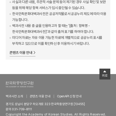
사실과 다른 내용, 주관적 서술 문제 등이 제기된 경우 사실 확인 및 보완
등을 위해 해당 항목 서비스가 임시 중단될 수 있습니다.
한국민족문화대백과사전은 공공저작물로서 공공누리 제도에 따라 이용
가능합니다.
백과사전 내용 중 글을 인용하고자 할 때는 '[출처 : 항목명 -
한국민족문화대백과사전]'과 같이 출처 표기를 하여야 합니다.
미디어 자료는 자유 이용 가능한 자료에 개별적으로 공공누리 표시를
부착하고 있으므로 이를 확인하신 후 이용하시기 바랍니다.
콘텐츠 이용 안내
위로
백과사전 소개
콘텐츠 이용 안내
OpenAPI 신청 안내
경기도 성남시 분당구 하오개로 323 한국학중앙연구원 [13455]
문의 031-709-8111
Copyright the Academy of Korean Studies. All Rights Reserved.