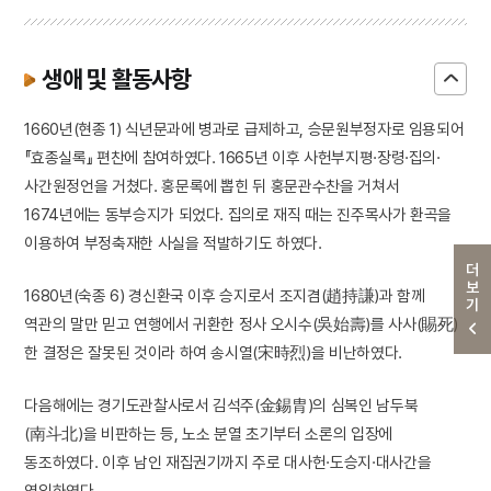
생애 및 활동사항
1660년(현종 1) 식년문과에 병과로 급제하고, 승문원부정자로 임용되어
『효종실록』 편찬에 참여하였다. 1665년 이후 사헌부지평·장령·집의·
사간원정언을 거쳤다. 홍문록에 뽑힌 뒤 홍문관수찬을 거쳐서
1674년에는 동부승지가 되었다. 집의로 재직 때는 진주목사가 환곡을
이용하여 부정축재한 사실을 적발하기도 하였다.
더보기
1680년(숙종 6) 경신환국 이후 승지로서 조지겸(趙持謙)과 함께
역관의 말만 믿고 연행에서 귀환한 정사 오시수(吳始壽)를 사사(賜死)
한 결정은 잘못된 것이라 하여 송시열(宋時烈)을 비난하였다.
다음해에는 경기도관찰사로서 김석주(金錫胄)의 심복인 남두북
(南斗北)을 비판하는 등, 노소 분열 초기부터 소론의 입장에
동조하였다. 이후 남인 재집권기까지 주로 대사헌·도승지·대사간을
역임하였다.