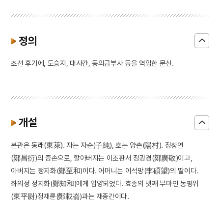
정의
조선 후기에, 도승지, 대사간, 동의금부사 등을 역임한 문신.
개설
본관은 동래(東萊). 자는 자순(子純), 호는 양촌(陽村). 정창연
(鄭昌衍)의 증손으로, 할아버지는 이조판서 정광경(鄭廣敬)이고,
아버지는 정지화(鄭至和)이다. 어머니는 이석망(李碩望)의 딸이다.
좌의정 정지화(鄭知和)에게 입양되었다. 효종의 넷째 부마인 동평위
(東平尉)정재륜(鄭載崙)과는 재종간이다.