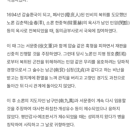
1694년 갑술환국이 되고, 폐서인(廢庶人)된 민비의 복위를 도모했던
노론 김춘택(金春澤), 소론 한중혁(韓重赫)의 옥사가 남인 민암(閔黯)
등의 옥사로 전복되었을 때, 동의금부사로서 국옥에 참여하였다.
이 때 그는 서문중(徐文重)과 함께 압슬 같은 혹형을 피하면서 재판을
신중히 진행할 것을 주장하였다. 그런데 당시 노론인 지평 정호(鄭澔)
로부터 복위된 곤전을 위해하려는 민암 같은 무리를 옹호하려는 당파적
경향으로서 그 술수는 남곤(南袞)·심정(沈貞)과 같다고 하는 비난을
받고는 정치계에 환멸을 느껴 관직을 버리고 고향인 경기도 과천으로
돌아간 뒤 다시 관계에 돌아오지 않았다.
이 후 소론의 지도자인 남구만(南九萬)과 서문중이 계속 다시 임용할
것을 주장하여 대사헌·좌참찬·개성유수 등이 제수되었으나 응하지
않았다. 평안감사·예조판서가 제수되었을 때는 성외까지 왔다가 병을
칭탁하여 사직하고 그 날로 귀향하였다.