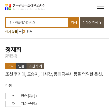
메뉴
본문
바로가기
바로가기
10
부동산실명제
검색
미디어 검색
1
대정실업친목회
검색어를 입력하세요
2
양부
인기 항목
3
익종
4
한산도대첩
정재희
5
개성 경천사지 십층석탑
鄭
載
禧
6
김약로
역사
인물
조선 후기
7
류상운 약재집 초고본
조선 후기에, 도승지, 대사간, 동의금부사 등을 역임한 문신.
8
마패
9
벌휴이사금
이칭
10
부동산실명제
양촌(陽村)
호
1
대정실업친목회
자순(子純)
자
2
양부