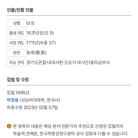
3
익종
인물/전통 인물
4
한산도대첩
5
개성 경천사지 십층석탑
남성
성별
6
김약로
1631년(인조 9)
출생 연도
7
류상운 약재집 초고본
1711년(숙종 37)
사망 연도
8
마패
동래(東萊)
본관
9
벌휴이사금
경기도관찰사|대사헌·도승지·대사간|동의금부사
주요 관직
10
부동산실명제
집필 및 수정
집필 1995년
박광용
(성심여자대학, 한국사)
최종수정 2023년 02월 07일
본 항목의 내용은 해당 분야 전문가의 추천으로 선정된 집필자의
학술적 견해로, 한국학중앙연구원의 공식 입장과 다를 수 있습니다.