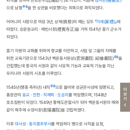
외직을 청하여 곤양군수(昆陽郡守)로 나갔다. 이듬해
검시관(檢屍官)
주4
으로 남형
을 한 상관을 비호했다는 죄목으로 파직되었다.
어머니의 사망으로 여묘 3년, 상제(喪祭)의 예는 모두
『가례(家禮)』
에
따랐다. 승문원교리 · 예빈시정(禮賓寺正)을 거쳐 1541년 풍기 군수가
되었다.
풍기 지방의 교화를 위하여 향교를 이전하고, 사림 및 그들의 자제를
주5
위한 교육기관으로 1543년 백운동서원(白雲洞書院: 紹修書院)
을
건립했는데 중국의 서원과 같이 사묘적 기능과 교육적 기능을 지닌
우리나라 서원의 시초를 이루었다.
주6
1545년(명종 즉위년) 내직
으로 들어와 성균관사성에 임명되고,
더보기
홍문관의
응교
·
전한
·
직제학
·
도승지
를 역임했으며, 1548년
호조참판이 되었다. 1549년 황해도관찰사가 되어 백운동서원의 예와
같이 해주에 수양서원(首陽書院)을 건립하였다.
이후
대사성
·
동지중추부사
를 역임하다 병으로 사직을 요청,