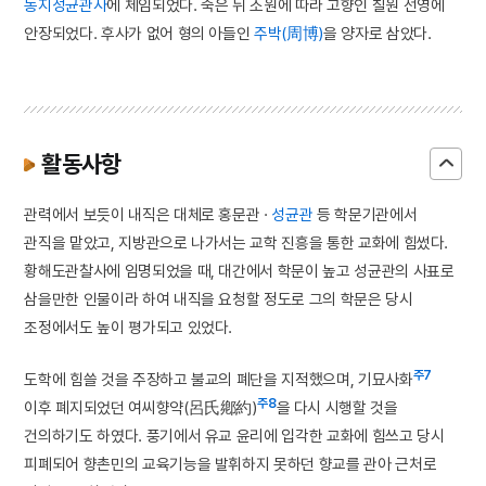
동지성균관사
에 체임되었다. 죽은 뒤 소원에 따라 고향인 칠원 선영에
안장되었다. 후사가 없어 형의 아들인
주박(周博)
을 양자로 삼았다.
활동사항
관력에서 보듯이 내직은 대체로 홍문관 ·
성균관
등 학문기관에서
관직을 맡았고, 지방관으로 나가서는 교학 진흥을 통한 교화에 힘썼다.
황해도관찰사에 임명되었을 때, 대간에서 학문이 높고 성균관의 사표로
삼을만한 인물이라 하여 내직을 요청할 정도로 그의 학문은 당시
조정에서도 높이 평가되고 있었다.
주7
도학에 힘쓸 것을 주장하고 불교의 폐단을 지적했으며, 기묘사화
주8
이후 폐지되었던 여씨향약(呂氏鄕約)
을 다시 시행할 것을
건의하기도 하였다. 풍기에서 유교 윤리에 입각한 교화에 힘쓰고 당시
피폐되어 향촌민의 교육기능을 발휘하지 못하던 향교를 관아 근처로