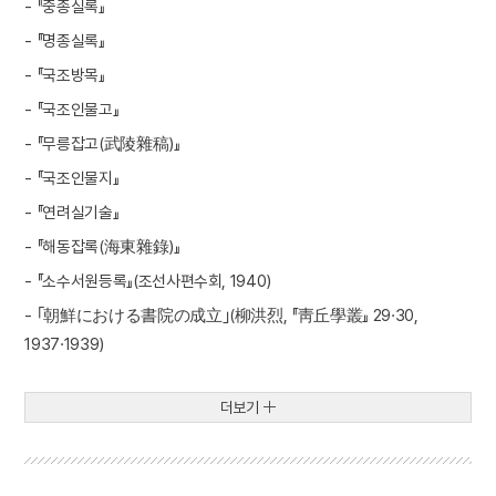
- 『중종실록』
- 『명종실록』
- 『국조방목』
- 『국조인물고』
- 『무릉잡고(武陵雜稿)』
- 『국조인물지』
- 『연려실기술』
- 『해동잡록(海東雜錄)』
- 『소수서원등록』(조선사편수회, 1940)
- ｢朝鮮における書院の成立｣(柳洪烈, 『靑丘學叢』 29·30,
1937·1939)
더보기