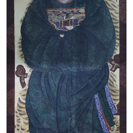
7
강화도조약
8
교우촌
9
금성대군
10
대학연의