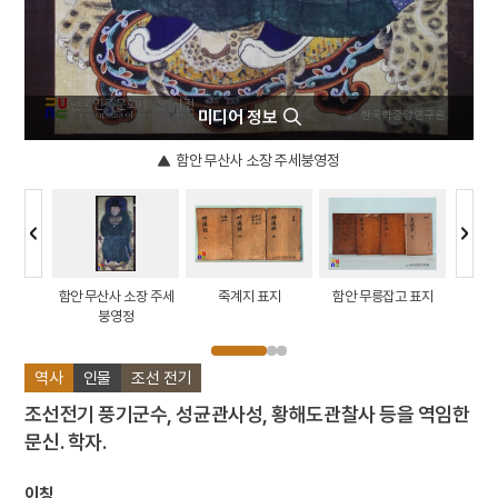
미디어 정보
함안 무산사 소장 주세붕영정
 강학당
함안 무산사 소장 주세
죽계지 표지
함안 무릉잡고 표지
주세
붕영정
역사
인물
조선 전기
조선전기 풍기군수, 성균관사성, 황해도관찰사 등을 역임한
문신. 학자.
이칭