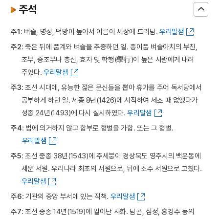
주석
주1
: 벼슬, 명성, 덕망이 높아서 이름이 세상에 드러남.
우리말샘
주2
: 죽은 뒤에 품계와 벼슬을 추증하던 일. 종이품 벼슬아치의 부친,
조부, 증조부나 충신, 효자 및 학행(學行)이 높은 사람에게 내려
주었다.
우리말샘
주3
: 조선 시대에, 유능한 젊은 문신들을 뽑아 휴가를 주어 독서당에서
공부하게 하던 일. 세종 8년(1426)에 시작하여 세조 때 없앴다가
성종 24년(1493)에 다시 실시하였다.
우리말샘
주4
: 법에 의거하지 않고 함부로 형벌을 가함. 또는 그 형벌.
우리말샘
주5
: 조선 중종 38년(1543)에 주세붕이 경상북도 영주시의 백운동에
세운 서원. 우리나라 최초의 서원으로, 뒤에 소수 서원으로 고쳤다.
우리말샘
주6
: 기관의 중앙 부서에 있는 직책.
우리말샘
주7
: 조선 중종 14년(1519)에 일어난 사화. 남곤, 심정, 홍경주 등의