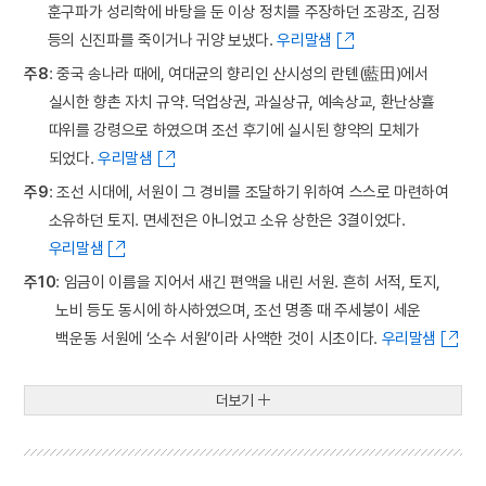
훈구파가 성리학에 바탕을 둔 이상 정치를 주장하던 조광조, 김정
등의 신진파를 죽이거나 귀양 보냈다.
우리말샘
주8
: 중국 송나라 때에, 여대균의 향리인 산시성의 란톈(藍田)에서
실시한 향촌 자치 규약. 덕업상권, 과실상규, 예속상교, 환난상휼
따위를 강령으로 하였으며 조선 후기에 실시된 향약의 모체가
되었다.
우리말샘
주9
: 조선 시대에, 서원이 그 경비를 조달하기 위하여 스스로 마련하여
소유하던 토지. 면세전은 아니었고 소유 상한은 3결이었다.
우리말샘
주10
: 임금이 이름을 지어서 새긴 편액을 내린 서원. 흔히 서적, 토지,
노비 등도 동시에 하사하였으며, 조선 명종 때 주세붕이 세운
백운동 서원에 ‘소수 서원’이라 사액한 것이 시초이다.
우리말샘
더보기