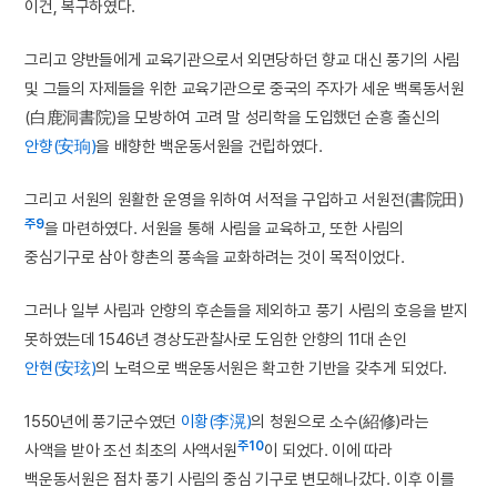
이건, 복구하였다.
그리고 양반들에게 교육기관으로서 외면당하던 향교 대신 풍기의 사림
및 그들의 자제들을 위한 교육기관으로 중국의 주자가 세운 백록동서원
(白鹿洞書院)을 모방하여 고려 말 성리학을 도입했던 순흥 출신의
안향(安珦)
을 배향한 백운동서원을 건립하였다.
그리고 서원의 원활한 운영을 위하여 서적을 구입하고 서원전(書院田)
주9
을 마련하였다. 서원을 통해 사림을 교육하고, 또한 사림의
중심기구로 삼아 향촌의 풍속을 교화하려는 것이 목적이었다.
그러나 일부 사림과 안향의 후손들을 제외하고 풍기 사림의 호응을 받지
못하였는데 1546년 경상도관찰사로 도임한 안향의 11대 손인
안현(安玹)
의 노력으로 백운동서원은 확고한 기반을 갖추게 되었다.
1550년에 풍기군수였던
이황(李滉)
의 청원으로 소수(紹修)라는
주10
사액을 받아 조선 최초의 사액서원
이 되었다. 이에 따라
백운동서원은 점차 풍기 사림의 중심 기구로 변모해나갔다. 이후 이를