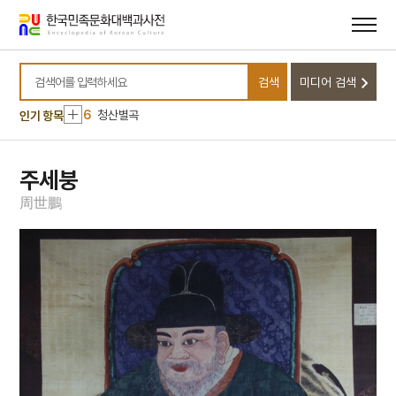
2
윤상원
메뉴
본문
바로가기
바로가기
3
고분벽화
4
국우동 탱자나무
검색
미디어 검색
5
채문식
검색어를 입력하세요
6
청산별곡
인기 항목
7
강화도조약
8
교우촌
주세붕
9
금성대군
周
世
鵬
10
대학연의
1
오산전투
2
윤상원
3
고분벽화
4
국우동 탱자나무
5
채문식
6
청산별곡