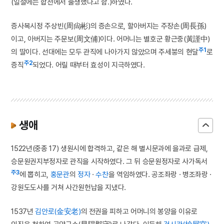
(일설에는 합천에서 출생했다고 함.)하였다.
증사복시정 주상빈(周尙彬)의 증손으로, 할아버지는 주장손(周長孫)
이고, 아버지는 주문보(周文俌)이다. 어머니는 별호군 황근중(黃謹中)
주1
의 딸이다. 선대에는 모두 관직에 나아가지 않았으며 주세붕의 현달
로
주2
증직
되었다. 어릴 때부터 효성이 지극하였다.
생애
1522년(중종 17) 생원시에 합격하고, 같은 해 별시문과에 을과로 급제,
승문원권지부정자로 관직을 시작하였다. 그 뒤 승문원정자로 사가독서
주3
에 뽑히고,
홍문관
의
정자
·
수찬
을 역임하였다. 공조좌랑 · 병조좌랑 ·
강원도도사를 거쳐 사간원헌납을 지냈다.
1537년
김안로(金安老)
의 전권을 피하고 어머니의 봉양을 이유로