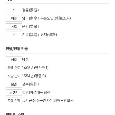
경유(景游)
자
남고(南皐), 무릉도인(武陵道人)
이칭
문민(文敏)
시호
손옹(巽翁), 신재(愼齋)
호
인물/전통 인물
남성
성별
1495년(연산군 1)
출생 연도
1554년(명종 9)
사망 연도
상주(尙州)
본관
칠원(이설에는 합천)
출생지
풍기군수|성균관사성|황해도관찰사
주요 관직
집필 및 수정