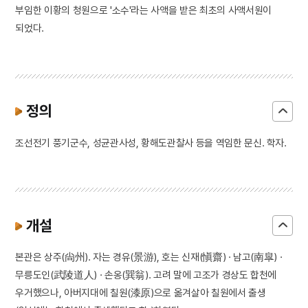
부임한 이황의 청원으로 '소수'라는 사액을 받은 최초의 사액서원이
되었다.
정의
조선전기 풍기군수, 성균관사성, 황해도관찰사 등을 역임한 문신. 학자.
개설
본관은 상주(尙州). 자는 경유(景游), 호는 신재(愼齋) · 남고(南皐) ·
무릉도인(武陵道人) · 손옹(巽翁). 고려 말에 고조가 경상도 합천에
우거했으나, 아버지대에 칠원(漆原)으로 옮겨살아 칠원에서 출생