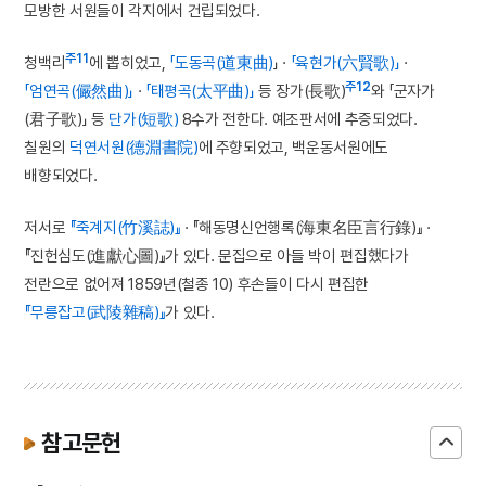
모방한 서원들이 각지에서 건립되었다.
주11
청백리
에 뽑히었고,
「도동곡(道東曲)
」 ·
「육현가(六賢歌)」
·
주12
「엄연곡(儼然曲)」
·
「태평곡(太平曲)」
등 장가(長歌)
와 「군자가
(君子歌)」 등
단가(短歌)
8수가 전한다. 예조판서에 추증되었다.
칠원의
덕연서원(德淵書院)
에 주향되었고, 백운동서원에도
배향되었다.
저서로
『죽계지(竹溪誌)』
· 『해동명신언행록(海東名臣言行錄)』 ·
『진헌심도(進獻心圖)』가 있다. 문집으로 아들 박이 편집했다가
전란으로 없어져 1859년(철종 10) 후손들이 다시 편집한
『무릉잡고(武陵雜稿)』
가 있다.
참고문헌