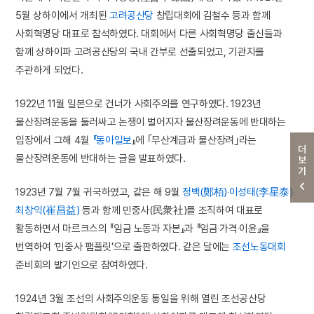
5월 상하이에서 개최된
고려공산당
창립대회에 김철수 등과 함께
사회혁명당 대표로 참석하였다. 대회에서 다른 사회혁명당 출신들과
함께 상하이파 고려공산당의 국내 간부로 선출되었고, 기관지를
주관하게 되었다.
1922년 11월 일본으로 건너가 사회주의를 연구하였다. 1923년
물산장려운동을 둘러싸고 논쟁이 벌어지자 물산장려운동에 반대하는
입장에서 그해 4월
『동아일보
』에 ｢무산계급과 물산장려｣라는
더보기
물산장려운동에 반대하는 글을 발표하였다.
1923년 7월 7월 귀국하였고, 같은 해 9월
정백(鄭栢)
‧
이성태(李星泰)
‧
최창익(崔昌益)
등과 함께 민중사(民衆社)를 조직하여 대표로
활동하면서 마르크스의 『임금 노동과 자본』과 『임금‧가격‧이윤』을
번역하여 ‘민중사 팸플릿’으로 출판하였다. 같은 달에는
조선노동대회
준비회의 발기인으로 참여하였다.
1924년 3월 조선의 사회주의운동 통일을 위해 열린 조선공산당