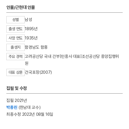
3
이호빈
인물/근현대 인물
4
처서
남성
성별
5
맨드라미
1895년
출생 연도
6
박창로
1935년
7
반송
사망 연도
8
비유왕
함경남도 함흥
출생지
9
성공회대학교
고려공산당 국내 간부|민중사 대표|조선공산당 중앙집행위
주요 경력
원
10
세조
건국포장(2007)
대표 상훈
집필 및 수정
집필 2021년
박종린
(한남대 교수)
최종수정 2022년 08월 16일