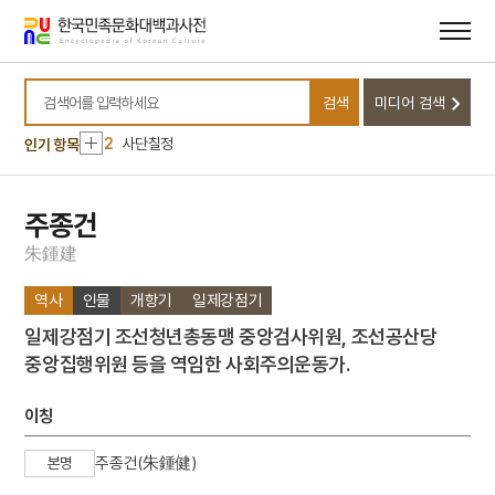
메뉴
본문
바로가기
바로가기
10
세조
검색
미디어 검색
1
강릉김씨 족보
검색어를 입력하세요
2
사단칠정
인기 항목
3
이호빈
4
처서
주종건
5
맨드라미
朱
鍾
建
6
박창로
역사
인물
개항기
일제강점기
7
반송
일제강점기 조선청년총동맹 중앙검사위원, 조선공산당
8
비유왕
중앙집행위원 등을 역임한 사회주의운동가.
9
성공회대학교
10
세조
이칭
1
강릉김씨 족보
주종건(朱鍾健)
본명
2
사단칠정