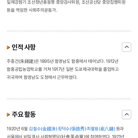
일제강점기 조선청년총동맹 중앙검사위원, 조선공산당 중앙집행위원
등을 역임한 사회주의운동가.
인적 사항
주종건(朱鍾建)은 1895년 함경남도 함흥에서 태어났다. 1912년
함흥공립농업학교를 거쳐 1917년 일본 도쿄제국대학을 졸업하고
귀국하여 함경남도 도청에서 근무하였다.
주요 활동
1920년 6월
김철수(金錣洙)
‧
장덕수(張德秀)
‧
최팔용(崔八鏞)
등과
서울에서 비밀결사 사회혁명당(社會革命黨)에 참여하였다. 1921년