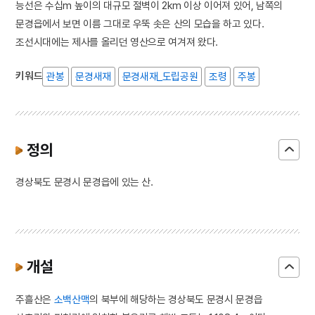
능선은 수십m 높이의 대규모 절벽이 2km 이상 이어져 있어, 남쪽의
문경읍에서 보면 이름 그대로 우뚝 솟은 산의 모습을 하고 있다.
조선시대에는 제사를 올리던 영산으로 여겨져 왔다.
키워드
관봉
문경새재
문경새재_도립공원
조령
주봉
정의
경상북도 문경시 문경읍에 있는 산.
개설
주흘산은
소백산맥
의 북부에 해당하는 경상북도 문경시 문경읍