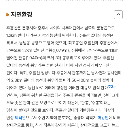
자연환경
주흘산은 문경시와 충주시 사이의 백두대간에서 남쪽의 문경읍으로
1.2km 뻗어 내려온 지맥의 능선에 위치한다. 주흘산 일대의 능선은
북북서-남남동 방향으로 뻗어 있으며, 최고봉인 주흘산과 주흘산에서
남쪽으로 1.2km 떨어진 주봉(1,079m), 주봉에서 남남서쪽으로 1.1km
떨어진 관봉(1,040m)의 크게 3개 봉우리로 이루어져 있다. 주흘산
일대의 능선과 봉우리는 주변 산지에 비해 사면 경사가 매우 급한
편이다. 특히, 주흘산 정상보다 주봉에서 관봉까지는 남사면과 동사면의
약 2.3km 길이의 능선과 봉우리를 따라 50~100m 높이의 절벽이
주2
이어져 있다. 능선 바로 아래에 형성된 이러한 대규모 암석 단애
로
인하여, 남쪽에 위치한 문경읍에서 주봉과 관봉을 바라보면, 산이 크게
우뚝 솟은 관과 같은 모양으로 보이기 때문에, '관봉', '주봉'이라는
명칭이 붙여진 것으로 보인다. 주흘산 일대의 기반암은 시대 미상의
변성
퇴적암
으로서 주변 지역에 분포하는 중생대 백악기
화강암
에 비해
상대적으로 풍화, 침식 작용에 강하기 때문에, 상대적으로 고도가 높고