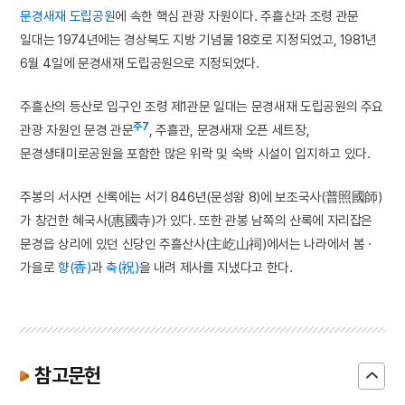
문경새재 도립공원
에 속한 핵심 관광 자원이다. 주흘산과 조령 관문
일대는 1974년에는 경상북도 지방 기념물 18호로 지정되었고, 1981년
6월 4일에 문경새재 도립공원으로 지정되었다.
주흘산의 등산로 입구인 조령 제1관문 일대는 문경새재 도립공원의 주요
주7
관광 자원인 문경 관문
, 주흘관, 문경새재 오픈 세트장,
문경생태미로공원을 포함한 많은 위락 및 숙박 시설이 입지하고 있다.
주봉의 서사면 산록에는 서기 846년(문성왕 8)에 보조국사(普照國師)
가 창건한 혜국사(惠國寺)가 있다. 또한 관봉 남쪽의 산록에 자리잡은
문경읍 상리에 있던 신당인 주흘산사(主屹山祠)에서는 나라에서 봄 ·
가을로
향(香)
과
축(祝)
을 내려 제사를 지냈다고 한다.
참고문헌