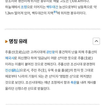
상초리와 평천리에 위치한 봉우리로 해발 고도는 1,108.4m이다.
하늘재에서
조령
으로 이어지는
백두대간
능선으로부터 남동쪽으로 약
주1
1.2km 떨어져 있어, 백두대간의 지맥
에 위치한 봉우리이다.
명칭 유래
주흘산(主屹山)은 고려시대에
공민왕
이 홍건적의 난을 피해 주흘산의
혜국사
로 피신했다 하여 '임금님이 머문 산'이란 뜻으로 주흘(主屹)
이라는 이름이 붙여진 것으로 전해진다. 주흘산은 조선시대 문경현의
진산(鎭山)
으로서, 주인 주(主), 우뚝 솟을 흘(屹)의 한자 뜻 그대로
예로부터 '나라의 기둥이 되는 큰 산'이자 '영험한 산'으로 여겨졌던
것으로 보인다. 조선시대에는 매년 조정에서 향과
축문
을 내려 제사를
올리던 신령스런 산으로 받들었다.