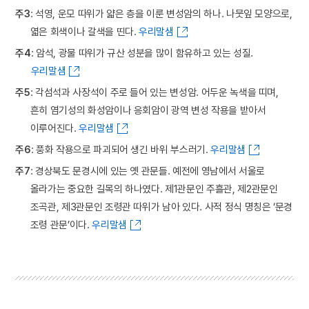
주3
: 석영, 운모 따위가 얇은 층을 이룬 변성암의 하나. 나뭇잎 모양으로,
엷은 회색이나 갈색을 띤다.
우리말샘
주4
: 암석, 광물 따위가 규산 성분을 많이 함유하고 있는 성질.
우리말샘
주5
: 각섬석과 사장석이 주로 들어 있는 변성암. 어두운 녹색을 띠며,
흔히 염기성의 화성암이나 응회암이 광역 변성 작용을 받아서
이루어진다.
우리말샘
주6
: 풍화 작용으로 파괴되어 생긴 바위 부스러기.
우리말샘
주7
: 경상북도 문경시에 있는 옛 관문들. 예전에 영남에서 서울로
올라가는 중요한 길목의 하나였다. 제1관문인 주흘관, 제2관문인
조곡관, 제3관문인 조령관 따위가 남아 있다. 사적 정식 명칭은 ‘문경
조령 관문’이다.
우리말샘