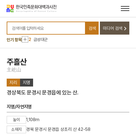
메뉴
본문
바로가기
바로가기
10
예안초등학교
검색
미디어 검색
1
운요호사건
검색어를 입력하세요
2
금성대군
인기 항목
3
여수·순천 10·19사건
4
통신사
주흘산
5
합덕지
主
屹
山
6
박세교
지리
지명
7
세조
경상북도 문경시 문경읍에 있는 산.
8
세종
9
쌍계사 차나무 시배지
지명/자연지명
10
예안초등학교
1,108m
높이
1
운요호사건
경북 문경시 문경읍 상초리 산 42-58
소재지
2
금성대군