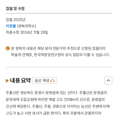
3
여수·순천 10·19사건
집필 및 수정
4
통신사
5
합덕지
집필 2023년
이광률
(경북대학교)
6
박세교
최종수정 2024년 11월 29일
7
세조
8
세종
본 항목의 내용은 해당 분야 전문가의 추천으로 선정된 집필자의
9
쌍계사 차나무 시배지
학술적 견해로, 한국학중앙연구원의 공식 입장과 다를 수 있습니다.
10
예안초등학교
내용 요약
음성 재생
주흘산은 경상북도 문경시 문경읍에 있는 산이다. 주흘산은 문경읍의
문경새재 도립공원에 위치한 해발 고도 1,108m의 산으로, 문경읍의
진산에 해당한다. 주흘산, 주봉, 관봉으로 이어지는 능선은 주변에 비해
고도가 높고 사면 경사가 급한 편이다. 특히 주봉에서 관봉까지의