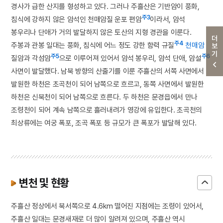
경사가 급한 산지를 형성하고 있다. 그러나 주흘산은 기반암이 풍화,
주3
침식에 강하지 않은 암석인 천매암질 운포 편암
이라서, 암석
봉우리나 단애가 거의 발달하지 않은 토산의 지형 경관을 이룬다.
더보기
주4
주봉과 관봉 일대는 풍화, 침식에 어느 정도 강한 함력 규질
천매암
주5
주6
질암과 각섬암
으로 이루어져 있어서 암석 봉우리, 암석 단애, 암설
사면이 발달했다. 남북 방향의 산줄기를 이룬 주흘산의 서쪽 사면에서
발원한 하천은 초곡천이 되어 남쪽으로 흐르고, 동쪽 사면에서 발원한
하천은 신북천이 되어 남쪽으로 흐른다. 두 하천은 문경읍에서 만나
조령천이 되어 계속 남쪽으로 흘러내려가 영강에 유입한다. 초곡천의
최상류에는 여궁 폭포, 조곡 폭포 등 규모가 큰 폭포가 발달해 있다.
변천 및 현황
주흘산 정상에서 북서쪽으로 4.6km 떨어진 지점에는 조령이 있어서,
주흘산 일대는 문경새재로 더 많이 알려져 있으며, 주흘산 역시